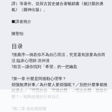
譯）等著作。並與古賀史健合著暢銷書《被討厭的勇
氣》（圓神出版）。
■譯者簡介
陳聖怡
目录
?推薦序—倘若你不為自己而活，究竟還有誰要為你而
活 臨床心理師 洪仲清
?前言—讓你找到「希望」的一把鑰匙
?第一章 什麼是阿德勒心理學？
煩惱無濟於事／為什麼人要煩惱呢？／別把什麼事都推
給過去／「可惡的你，可憐的我」／現在的我，能做什
麼？／能夠改變的只有自己
?第二章 為自我煩惱