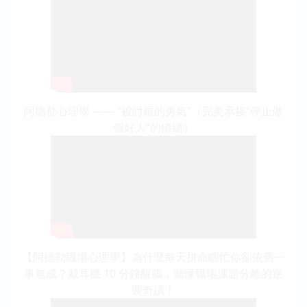
阿德勒心理學 —— “被討厭的勇氣”（完美承接“停止做
個好人”的情緒）
【阿德勒職場心理學】為什麼每天拼命瞎忙你卻依舊一
事無成？戴耳機 10 分鐘醒腦，聽懂職場課題分離的逆
襲奇蹟！