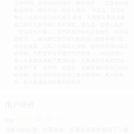
工作時間。這包括如何設計「數位邊界」，以及如何禮
貌地管理「隨時待命」的文化壓力。 單元九：展望與
整合：成為你自己的引路人 最後，本書將引導讀者將
前八個單元所學的工具和洞察，整合成一套個人化的
「生活操作手冊」。我們將探討如何定期進行「內在羅
盤校準」，確保自己的日常行動與核心價值保持一致，
從而在家庭、人際乃至職業生涯中，都能持續做出既忠
於自我，又對世界富有建設性的選擇。 《內在羅盤》
是一本需要讀者動手實踐的書。它要求的不僅是閱讀，
更是停下來，去感受、去質疑、去繪製屬於你自己的生
命地圖。當你清晰地知道自己要去哪裡時，再大的風
浪，也只會成為你航程中的風景。 ---
用户评价
☆
☆
☆
☆
☆
评分
这本书的出现，对我来说，就像在迷雾中看到了一盏