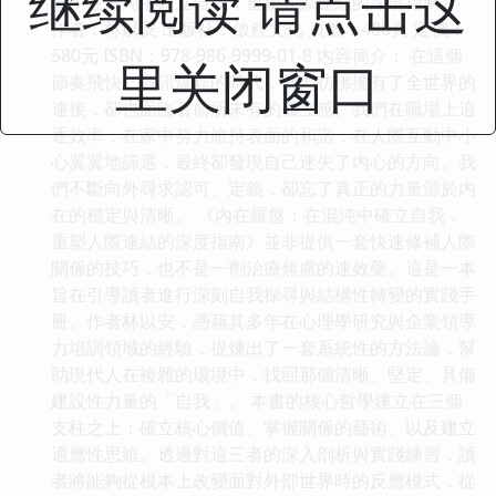
继续阅读 请点击这
盤：在混沌中確立自我，重塑人際連結的深度指南》
作者：林以安 出版社：啟程文化 頁數：480頁 定價：
580元 ISBN：978-986-9999-01-8 內容簡介： 在這個
里关闭窗口
節奏飛快、資訊爆炸的時代，我們彷彿擁有了全世界的
連接，卻也面臨著前所未有的孤立感。我們在職場上追
逐效率，在家中努力維持表面的和諧，在人際互動中小
心翼翼地篩選，最終卻發現自己迷失了內心的方向。我
們不斷向外尋求認可、定義，卻忘了真正的力量源於內
在的穩定與清晰。 《內在羅盤：在混沌中確立自我，
重塑人際連結的深度指南》並非提供一套快速修補人際
關係的技巧，也不是一劑治療焦慮的速效藥。這是一本
旨在引導讀者進行深刻自我探尋與結構性轉變的實踐手
冊。作者林以安，憑藉其多年在心理學研究與企業領導
力培訓領域的經驗，提煉出了一套系統性的方法論，幫
助現代人在複雜的環境中，找回那個清晰、堅定、具備
建設性力量的「自我」。 本書的核心哲學建立在三個
支柱之上：確立核心價值、掌握關係的藝術、以及建立
適應性思維。透過對這三者的深入剖析與實踐練習，讀
者將能夠從根本上改變面對外部世界時的反應模式，從