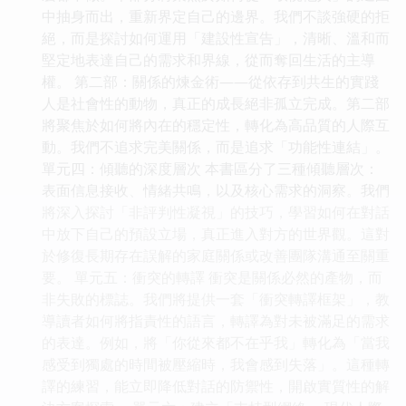
中抽身而出，重新界定自己的邊界。我們不談強硬的拒
絕，而是探討如何運用「建設性宣告」，清晰、溫和而
堅定地表達自己的需求和界線，從而奪回生活的主導
權。 第二部：關係的煉金術——從依存到共生的實踐
人是社會性的動物，真正的成長絕非孤立完成。第二部
將聚焦於如何將內在的穩定性，轉化為高品質的人際互
動。我們不追求完美關係，而是追求「功能性連結」。
單元四：傾聽的深度層次 本書區分了三種傾聽層次：
表面信息接收、情緒共鳴，以及核心需求的洞察。我們
將深入探討「非評判性凝視」的技巧，學習如何在對話
中放下自己的預設立場，真正進入對方的世界觀。這對
於修復長期存在誤解的家庭關係或改善團隊溝通至關重
要。 單元五：衝突的轉譯 衝突是關係必然的產物，而
非失敗的標誌。我們將提供一套「衝突轉譯框架」，教
導讀者如何將指責性的語言，轉譯為對未被滿足的需求
的表達。例如，將「你從來都不在乎我」轉化為「當我
感受到獨處的時間被壓縮時，我會感到失落」。這種轉
譯的練習，能立即降低對話的防禦性，開啟實質性的解