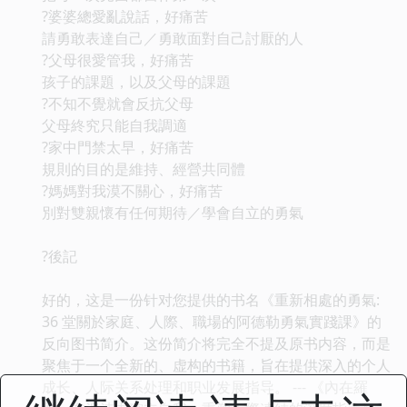
?婆婆總愛亂說話，好痛苦
請勇敢表達自己／勇敢面對自己討厭的人
?父母很愛管我，好痛苦
孩子的課題，以及父母的課題
?不知不覺就會反抗父母
父母終究只能自我調適
?家中門禁太早，好痛苦
規則的目的是維持、經營共同體
?媽媽對我漠不關心，好痛苦
別對雙親懷有任何期待／學會自立的勇氣
?後記
好的，这是一份针对您提供的书名《重新相處的勇氣:
36 堂關於家庭、人際、職場的阿德勒勇氣實踐課》的
反向图书简介。这份简介将完全不提及原书内容，而是
聚焦于一个全新的、虚构的书籍，旨在提供深入的个人
成长、人际关系处理和职业发展指导。 --- 《內在羅