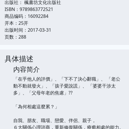
出版社： 楓書坊文化出版社
ISBN：9789863772521
商品编码：16092284
开本：25开
出版时间：2017-03-31
页数：288
具体描述
内容简介
「在乎他人的評價」、「下不了決心辭職」、 「老公
動不動就發火」、「孩子愛說謊」、 「婆婆干涉太
多」、「父母年老的焦慮」??
「為何相處這麼累？」
自我、朋友、職場、戀愛、伴侶、親子，
６大關係心理諮商，重新修復關係，療癒相處的能力。