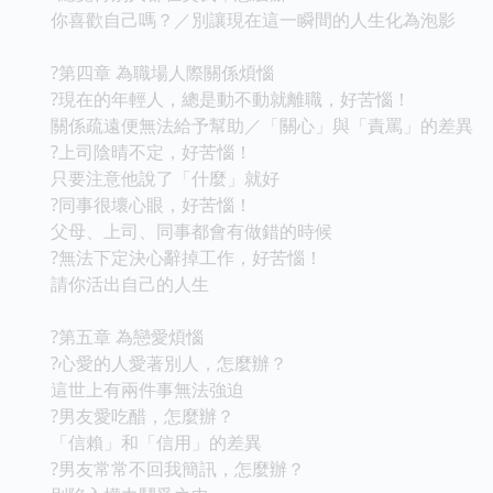
你喜歡自己嗎？／別讓現在這一瞬間的人生化為泡影
?第四章 為職場人際關係煩惱
?現在的年輕人，總是動不動就離職，好苦惱！
關係疏遠便無法給予幫助／「關心」與「責罵」的差異
?上司陰晴不定，好苦惱！
只要注意他說了「什麼」就好
?同事很壞心眼，好苦惱！
父母、上司、同事都會有做錯的時候
?無法下定決心辭掉工作，好苦惱！
請你活出自己的人生
?第五章 為戀愛煩惱
?心愛的人愛著別人，怎麼辦？
這世上有兩件事無法強迫
?男友愛吃醋，怎麼辦？
「信賴」和「信用」的差異
?男友常常不回我簡訊，怎麼辦？