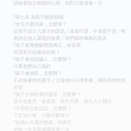
請抱著初次相識的心情，和對方度過每一天
?第七章 為親子關係煩惱
?女兒不愛回家，怎麼辦？
父母不該介入孩子的課題／遠遠守護，不過度干預／輕
易涉足他人課題的後果／我們隨時佩戴的面具
?孩子逐漸脫離雙親獨立，好寂寞
何謂育兒的最終目標？
?孩子會說謊騙人，怎麼辦？
只要改變自己就好
?孩子會抽菸，怎麼辦？
不必急著伸出援手／父母做好心理準備，關係就會自然
改變
?孩子在學校遭到霸凌，怎麼辦？
孩子也會用「被霸凌」當作王牌，吸引大人關注
?不想和父親說話，怎麼辦？
下定決心後，只能不斷努力
?很擔心年邁的雙親，好痛苦
把每一次見面都當作第一次