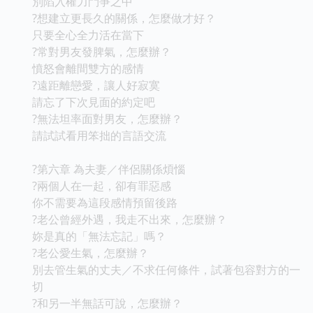
別陷入權力鬥爭之中
?想建立更長久的關係，怎麼做才好？
只要全心全力活在當下
?常對男友發脾氣，怎麼辦？
憤怒會離間雙方的感情
?遠距離戀愛，讓人好寂寞
請忘了下次見面的約定吧
?無法坦率面對男友，怎麼辦？
請試試看用笨拙的言語交流
?第六章 為夫妻／伴侶關係煩惱
?兩個人在一起，卻有罪惡感
你不需要為這段感情預留後路
?老公曾經外遇，我走不出來，怎麼辦？
妳是真的「無法忘記」嗎？
?老公愛生氣，怎麼辦？
別去管生氣的丈夫／不求任何條件，試著包容對方的一
切
?和另一半無話可說，怎麼辦？