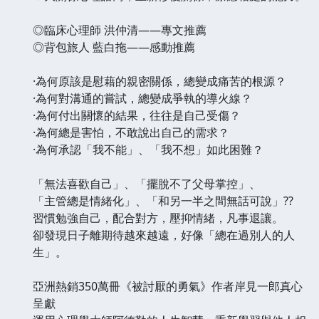
◎臨床心理師 洪仲清——專文推薦
◎背包旅人 藍白拖——感動推薦
·為何原該是慰藉的親密關係，總變成痛苦的根源？
·為何對溝通的嘗試，總變成爭執的導火線？
·為何付出關懷的結果，往往是自己受傷？
·為何總是害怕，不敢說出自己的需求？
·為何承認「我不能」、「我不想」如此困難？
「無法喜歡自己」、「擺脫不了父母掌控」、
「主管總是情緒化」、「和另一半之間無話可說」??
習慣勉強自己，配合對方，壓抑情緒，凡事退讓。
卻發現日子離期待越來越遠，好像「總在過別人的人
生」。
亞洲熱銷350萬冊《被討厭的勇氣》作者岸見一郎真心
呈獻