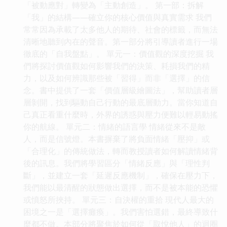
「被動應對」轉變為「主動創造」。 第一部：拆解
「我」的結構——確立你的核心價值與真實需求 我們
常常因為承載了太多他人的期待、社會的標籤，而無法
清晰地聽到內在的聲音。第一部分將引導讀者進行一場
徹底的「自我盤點」。 單元一：價值觀的深度挖掘 我
們將探討價值觀如何影響我們的決策、耗損我們的精
力，以及如何辨識那些被「習得」而非「選擇」的信
念。書中提供了一套「價值層級繪圖法」，幫助讀者層
層剝開，找到驅動自己行動的最底層動力。當你知道自
己真正看重什麼時，外界的誘惑與壓力便難以輕易動搖
你的航線。 單元二：情緒的語言學 情緒從來不是敵
人，而是信號燈。本書摒棄了將負面情緒「壓抑」或
「合理化」的傳統做法，轉而教授讀者如何解讀情緒背
後的訊息。我們將學習區分「情緒反應」與「理性判
斷」，並建立一套「延遲反應機制」，確保在壓力下，
我們能以最清醒的狀態做出選擇，而不是被本能的恐懼
或憤怒所挾持。 單元三：自決權的重拾 現代人最大的
困境之一是「選擇癱瘓」。我們害怕選錯，最終導致什
麼都不做。本部分將聚焦於如何從「取悅他人」的迴圈