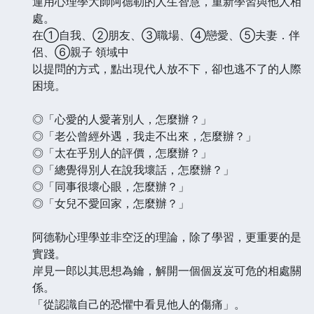
運用心理學大師阿德勒的人生智慧，重新學習與他人相
處。
在①自我、②朋友、③職場、④戀愛、⑤夫妻．伴
侶、⑥親子 領域中
以提問的方式，點出現代人放不下，卻也逃不了的人際
困境。
◎「心愛的人愛著別人，怎麼辦？」
◎「老公曾經外遇，我走不出來，怎麼辦？」
◎「太在乎別人的評價，怎麼辦？」
◎「總覺得別人在說我壞話，怎麼辦？」
◎「同事很壞心眼，怎麼辦？」
◎「女兒不愛回家，怎麼辦？」
阿德勒心理學並非空泛的理論，除了學習，更重要的是
實踐。
岸見一郎以其思想為鑰，解開一個個岌岌可危的相處關
係。
「從認識自己的恐懼中看見他人的傷痛」。