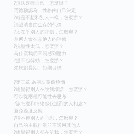
?無法喜歡自己，怎麼辦？
阿德勒認為，性格由自己決定
?就是不想和別人一樣，怎麼辦？
請認清自由生存的代價
?太在乎別人的評價，怎麼辦？
為何人會在意他人的評價
?抗壓性太低，怎麼辦？
為什麼我們容易感到壓力
?提不起幹勁，怎麼辦？
先規劃長期、短期目標
?第三章 為朋友關係煩惱
?總覺得別人在說我壞話，怎麼辦？
可以從兩種可能性去思考
?該怎麼和情緒起伏激烈的人相處？
避免過度反應
?猜不透別人的心思，怎麼辦？
自己的主觀推測並不適用其他人
?總覺得別人都在笑我，怎麼辦？