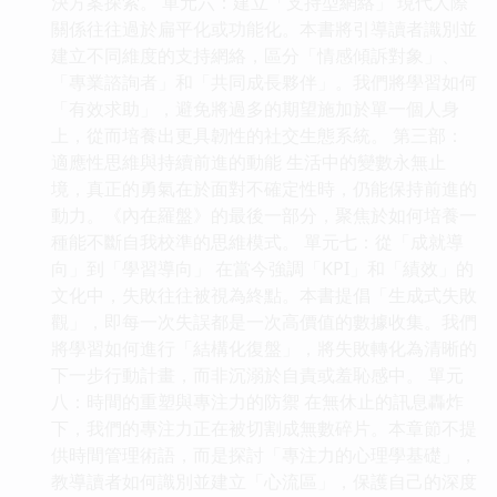
決方案探索。 單元六：建立「支持型網絡」 現代人際
關係往往過於扁平化或功能化。本書將引導讀者識別並
建立不同維度的支持網絡，區分「情感傾訴對象」、
「專業諮詢者」和「共同成長夥伴」。我們將學習如何
「有效求助」，避免將過多的期望施加於單一個人身
上，從而培養出更具韌性的社交生態系統。 第三部：
適應性思維與持續前進的動能 生活中的變數永無止
境，真正的勇氣在於面對不確定性時，仍能保持前進的
動力。《內在羅盤》的最後一部分，聚焦於如何培養一
種能不斷自我校準的思維模式。 單元七：從「成就導
向」到「學習導向」 在當今強調「KPI」和「績效」的
文化中，失敗往往被視為終點。本書提倡「生成式失敗
觀」，即每一次失誤都是一次高價值的數據收集。我們
將學習如何進行「結構化復盤」，將失敗轉化為清晰的
下一步行動計畫，而非沉溺於自責或羞恥感中。 單元
八：時間的重塑與專注力的防禦 在無休止的訊息轟炸
下，我們的專注力正在被切割成無數碎片。本章節不提
供時間管理術語，而是探討「專注力的心理學基礎」，
教導讀者如何識別並建立「心流區」，保護自己的深度