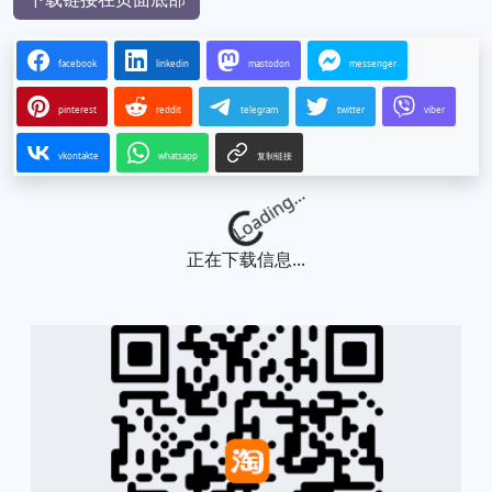
facebook
linkedin
mastodon
messenger
pinterest
reddit
telegram
twitter
viber
vkontakte
whatsapp
复制链接
Loading...
正在下载信息...