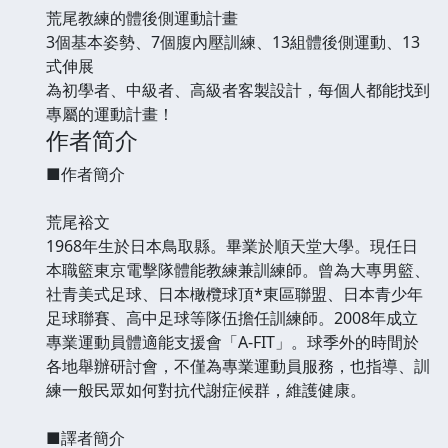
荒尾教練的體後側運動計畫
3個基本姿勢、7個腹內壓訓練、13組體後側運動、13
式伸展
為初學者、中級者、高級者客製設計，每個人都能找到
專屬的運動計畫！
作者简介
■作者簡介
荒尾裕文
1968年生於日本鳥取縣。畢業於順天堂大學。現任日
本職籃東京電擊隊體能教練兼訓練師。曾為大專男籃、
社青美式足球、日本橄欖球頂*東區聯盟、日本青少年
足球聯賽、高中足球等隊伍擔任訓練師。2008年成立
專業運動員體適能支援會「A-FIT」。球季外的時間於
各地舉辦研討會，不僅為專業運動員服務，也指導、訓
練一般民眾如何對抗代謝症候群，維護健康。
■譯者簡介