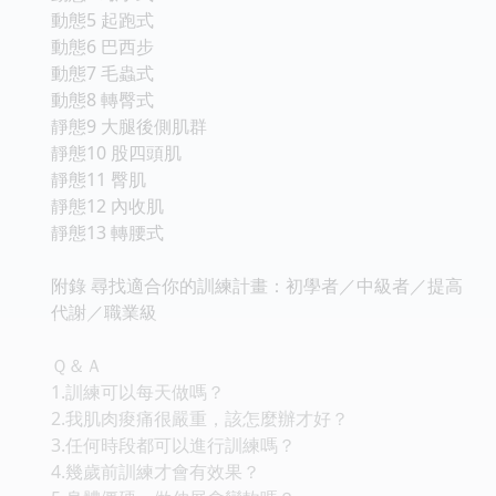
動態5 起跑式
動態6 巴西步
動態7 毛蟲式
動態8 轉臀式
靜態9 大腿後側肌群
靜態10 股四頭肌
靜態11 臀肌
靜態12 內收肌
靜態13 轉腰式
附錄 尋找適合你的訓練計畫：初學者／中級者／提高
代謝／職業級
Ｑ＆Ａ
1.訓練可以每天做嗎？
2.我肌肉痠痛很嚴重，該怎麼辦才好？
3.任何時段都可以進行訓練嗎？
4.幾歲前訓練才會有效果？