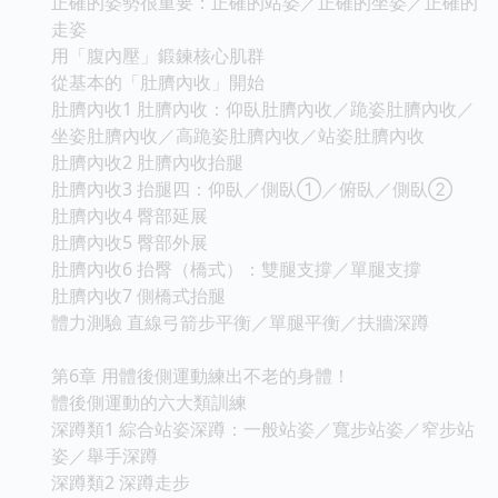
正確的姿勢很重要：正確的站姿／正確的坐姿／正確的
走姿
用「腹內壓」鍛鍊核心肌群
從基本的「肚臍內收」開始
肚臍內收1 肚臍內收：仰臥肚臍內收／跪姿肚臍內收／
坐姿肚臍內收／高跪姿肚臍內收／站姿肚臍內收
肚臍內收2 肚臍內收抬腿
肚臍內收3 抬腿四：仰臥／側臥①／俯臥／側臥②
肚臍內收4 臀部延展
肚臍內收5 臀部外展
肚臍內收6 抬臀（橋式）：雙腿支撐／單腿支撐
肚臍內收7 側橋式抬腿
體力測驗 直線弓箭步平衡／單腿平衡／扶牆深蹲
第6章 用體後側運動練出不老的身體！
體後側運動的六大類訓練
深蹲類1 綜合站姿深蹲：一般站姿／寬步站姿／窄步站
姿／舉手深蹲
深蹲類2 深蹲走步