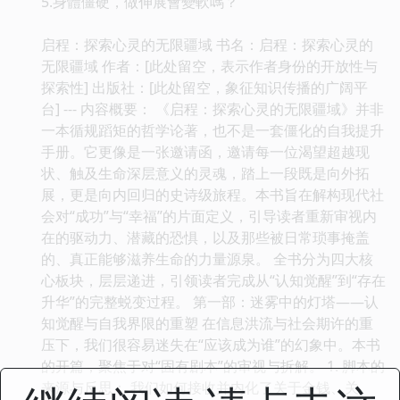
5.身體僵硬，做伸展會變軟嗎？
启程：探索心灵的无限疆域 书名：启程：探索心灵的
无限疆域 作者：[此处留空，表示作者身份的开放性与
探索性] 出版社：[此处留空，象征知识传播的广阔平
台] --- 内容概要： 《启程：探索心灵的无限疆域》并非
一本循规蹈矩的哲学论著，也不是一套僵化的自我提升
手册。它更像是一张邀请函，邀请每一位渴望超越现
状、触及生命深层意义的灵魂，踏上一段既是向外拓
展，更是向内回归的史诗级旅程。本书旨在解构现代社
会对“成功”与“幸福”的片面定义，引导读者重新审视内
在的驱动力、潜藏的恐惧，以及那些被日常琐事掩盖
的、真正能够滋养生命的力量源泉。 全书分为四大核
心板块，层层递进，引领读者完成从“认知觉醒”到“存在
升华”的完整蜕变过程。 第一部：迷雾中的灯塔——认
知觉醒与自我界限的重塑 在信息洪流与社会期许的重
压下，我们很容易迷失在“应该成为谁”的幻象中。本书
的开篇，聚焦于对“固有剧本”的审视与拆解。 1. 脚本的
来源与反思： 我们如何接收并内化了关于金钱、关