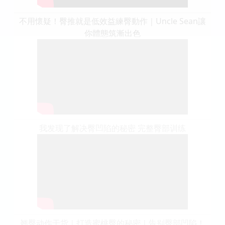
不用懷疑！臀推就是低效益練臀動作｜Uncle Sean讓
你體態筑漸出色
我发现了解决臀凹陷的秘密 完整臀部训练
翘臀动作干货｜打造蜜桃臀的秘密｜告别臀部凹陷！