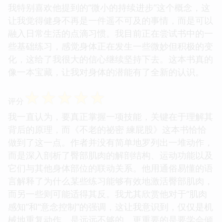
我特别喜欢他提到的“微小的持续进步”这个概念，这
让我觉得健身不再是一件遥不可及的事情，而是可以
融入日常生活的点滴习惯。我目前正在尝试书中的一
些基础练习，感觉身体正在发生一些微妙但积极的变
化，这给了我很大的信心继续坚持下去。这本书真的
像一本宝藏，让我对身体的潜能有了全新的认识。
☆
☆
☆
☆
☆
评分
我一直认为，要真正掌握一项技能，关键在于理解其
背后的原理，而《不老的祕密 練屁股》这本书恰恰
做到了这一点。作者并没有简单地罗列出一堆动作，
而是深入剖析了臀部肌肉的解剖结构、运动功能以及
它们与其他身体部位的联动关系。他用通俗易懂的语
言解释了为什么某些练习能够有效地激活臀部肌肉，
而另一些则可能适得其反。我尤其欣赏他对于“肌肉
感知”和“意念控制”的强调，这让我意识到，仅仅是机
械地重复动作，是远远不够的。更重要的是要学会倾