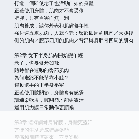
打造一個即使老了也活動自如的身體
正確使用身體，肌肉才不會受傷
肥胖，只有百害而無一利
肌肉養成，讓你外表和肌膚都年輕
強化這五處肌肉，人就不老：臀部四周的肌肉／大腿後
側的肌肉／腰部四周的肌肉／背部與肩胛骨四周的肌肉
第2章 從下半身肌肉開始變年輕
老了，也要健步如飛
隨時都在運動的臀部肌肉
為何走路不能單靠小腿？
運動選手的下半身祕密
正確使用髖關節，身體會有感覺
訓練柔軟度，髖關節才能更靈活
運用肌力讓日常動作更順暢
第3章 這樣訓練肩背腰，身體更靈活
方便的生活造成錯誤姿勢
腰痛和肩膀僵硬來自不良姿勢