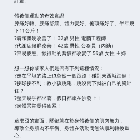
計畫。
體後側運動的奇效實證
膝痛好轉、腰痛舒緩、體力變好、偏頭痛好了、半年瘦
下11公斤！
?肩頸僵硬改善了！ 32歲 男性 電腦工程師
?代謝症候群改善！ 42歲 男性 公務員（內勤）
?容易疲憊、懶得動的習慣都改變了 59歲 女性 主婦
想一想你或家人們是否有下列這種情況：
?走在平坦的路上也突然一個踉蹌！碰到東西就跌倒！
?接球接不到；教小孩跳繩，跳沒兩下就被自己的腳絆
住？
?整天幾乎都坐著，假日都賴在沙發上！
?身體異常覺得疲累！
這麼囧的畫面，關鍵就在於身體後側的肌肉無力，
導致全身肌肉不平衡、身體在活動間無法順利轉換重
心。