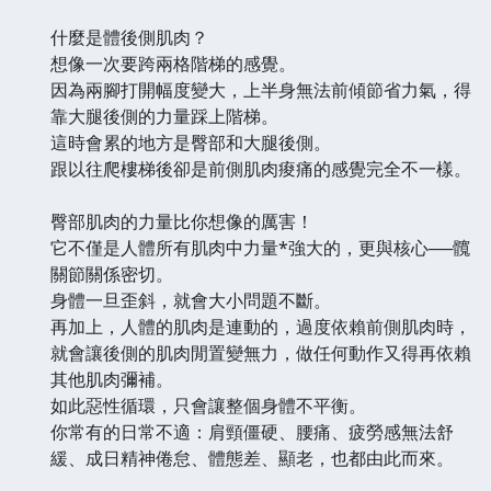
什麼是體後側肌肉？
想像一次要跨兩格階梯的感覺。
因為兩腳打開幅度變大，上半身無法前傾節省力氣，得
靠大腿後側的力量踩上階梯。
這時會累的地方是臀部和大腿後側。
跟以往爬樓梯後卻是前側肌肉痠痛的感覺完全不一樣。
臀部肌肉的力量比你想像的厲害！
它不僅是人體所有肌肉中力量*強大的，更與核心──髖
關節關係密切。
身體一旦歪斜，就會大小問題不斷。
再加上，人體的肌肉是連動的，過度依賴前側肌肉時，
就會讓後側的肌肉閒置變無力，做任何動作又得再依賴
其他肌肉彌補。
如此惡性循環，只會讓整個身體不平衡。
你常有的日常不適：肩頸僵硬、腰痛、疲勞感無法舒
緩、成日精神倦怠、體態差、顯老，也都由此而來。