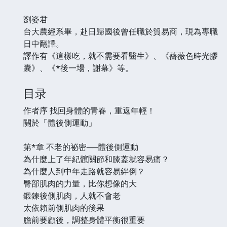
劉姿君
台大農經系畢，赴日歸國後曾任職於貿易商，現為專職
日中翻譯。
譯作有《這樣吃，就不需要看醫生》、《薔薇色時光膠
囊》、《*後一場，謝幕》等。
目录
作者序 找回身體的青春，重返年輕！
關於「體後側運動」
第*章 不老的祕密──體後側運動
為什麼上了年紀髖關節和膝蓋就容易痛？
為什麼人到中年走路就容易絆倒？
臀部肌肉的力量，比你想像的大
鍛鍊後側肌肉，人就不會老
太依賴前側肌肉的後果
膽前要顧後，調整身體平衡很重要