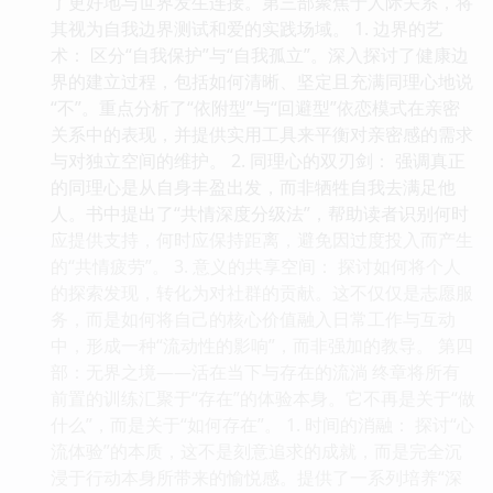
了更好地与世界发生连接。第三部聚焦于人际关系，将
其视为自我边界测试和爱的实践场域。 1. 边界的艺
术： 区分“自我保护”与“自我孤立”。深入探讨了健康边
界的建立过程，包括如何清晰、坚定且充满同理心地说
“不”。重点分析了“依附型”与“回避型”依恋模式在亲密
关系中的表现，并提供实用工具来平衡对亲密感的需求
与对独立空间的维护。 2. 同理心的双刃剑： 强调真正
的同理心是从自身丰盈出发，而非牺牲自我去满足他
人。书中提出了“共情深度分级法”，帮助读者识别何时
应提供支持，何时应保持距离，避免因过度投入而产生
的“共情疲劳”。 3. 意义的共享空间： 探讨如何将个人
的探索发现，转化为对社群的贡献。这不仅仅是志愿服
务，而是如何将自己的核心价值融入日常工作与互动
中，形成一种“流动性的影响”，而非强加的教导。 第四
部：无界之境——活在当下与存在的流淌 终章将所有
前置的训练汇聚于“存在”的体验本身。它不再是关于“做
什么”，而是关于“如何存在”。 1. 时间的消融： 探讨“心
流体验”的本质，这不是刻意追求的成就，而是完全沉
浸于行动本身所带来的愉悦感。提供了一系列培养“深