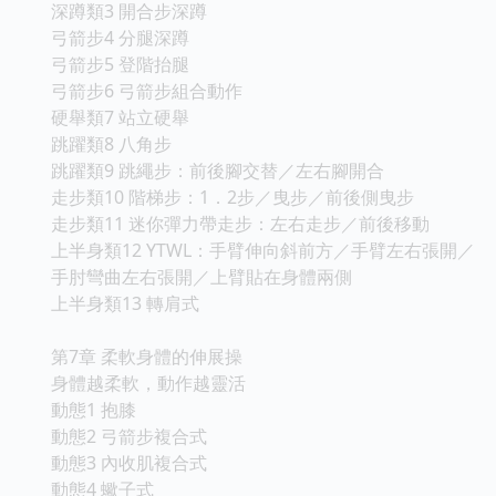
深蹲類3 開合步深蹲
弓箭步4 分腿深蹲
弓箭步5 登階抬腿
弓箭步6 弓箭步組合動作
硬舉類7 站立硬舉
跳躍類8 八角步
跳躍類9 跳繩步：前後腳交替／左右腳開合
走步類10 階梯步：1．2步／曳步／前後側曳步
走步類11 迷你彈力帶走步：左右走步／前後移動
上半身類12 YTWL：手臂伸向斜前方／手臂左右張開／
手肘彎曲左右張開／上臂貼在身體兩側
上半身類13 轉肩式
第7章 柔軟身體的伸展操
身體越柔軟，動作越靈活
動態1 抱膝
動態2 弓箭步複合式
動態3 內收肌複合式
動態4 蠍子式