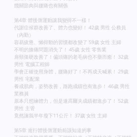
髖關節肉與腰痛也有關係
第4章 體後側運動讓我變得不一樣！
代謝症候群改善了、體力也變好！ 42歲 男性 公務員
（內勤）
容易疲憊、懶得動的習慣都改變了 59歲 女性 主婦
不明的膝痛問題消失了！ 45歲 女性 零售業
肩頸僵硬改善了！偏頭痛的老毛病也不藥而癒！ 32歲
男性 電腦工程師
學會正確使用身體，腰痛好了！不再成天喊累！ 29歲
男性 宅配業
養成肌肉，姿勢改善，路跑成績也有進步！ 46歲 男性
業務員
原本只想練體力，但是連高爾夫成績都進步了！ 52歲
男性 主管
竟然讓我半年瘦下11公斤！ 37歲 女性 主婦
第5章 進行體後側運動前該知道的事