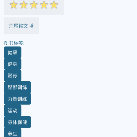
☆
☆
☆
☆
☆
荒尾裕文 著
图书标签:
健康
健身
塑形
臀部训练
力量训练
运动
身体保健
养生