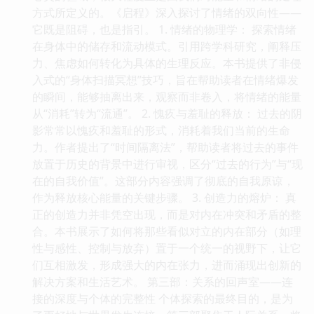
方式所定义的。《启程》深入探讨了情绪的双向性——
它既是阻碍，也是指引。 1. 情绪的物理学： 探索情绪
在身体中的储存和流动模式。引用跨学科研究，阐释压
力、焦虑如何转化为具体的生理反应。本书提供了非侵
入式的“身体扫描冥想”技巧，旨在帮助读者在情绪爆发
的瞬间，能够抽离出来，观察而非卷入，将情绪的能量
从“消耗”转为“流通”。 2. 愧疚与羞耻的释放： 过去的阴
影常常以愧疚和羞耻的形式，消耗着我们当前的生命
力。作者提出了“时间隔离法”，帮助读者将过去的事件
放置于历史的背景中进行审视，区分“过去的行为”与“现
在的自我价值”。这部分内容强调了彻底的自我原谅，
作为释放核心能量的关键步骤。 3. 创造力的熔炉： 真
正的创造力并非凭空出现，而是对内在冲突和矛盾的整
合。本书展示了如何将那些看似对立的内在部分（如理
性与感性、控制与放弃）置于一个统一的视野下，让它
们互相激发，形成强大的内在张力，进而涌现出创新的
解决方案和生活艺术。 第三部：关系的回声室——连
接的深度与个体的完整性 个体探索的最终目的，是为