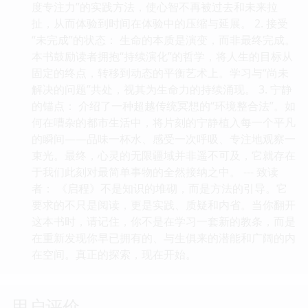
度专注力”的实践方法，使心智不再被过去和未来拉
扯，从而体验到时间在体验中的压缩与延展。 2. 接受
“未完成”的状态： 生命的本质是演变，而非最终完成。
本书鼓励读者拥抱“持续演化”的哲学，将人生的目标从
固定的终点，转移到动态的平衡艺术上。学习与“尚未
解决的问题”共处，视其为生命力的持续涌现。 3. 宁静
的锚点： 介绍了一种超越传统冥想的“环境整合法”。如
何在嘈杂的都市生活中，将片刻的宁静植入每一个平凡
的瞬间——品味一杯水、感受一次呼吸、专注地观察一
束光。最终，心灵的无限疆域并非遥不可及，它就存在
于我们此刻对最简单事物的全然接纳之中。 --- 致读
者： 《启程》不是知识的堆砌，而是方法的引导。它
要求的不只是阅读，更是实践、质疑和内省。当你翻开
这本书时，请记住，你不是在学习一套新的教条，而是
在重新发现你早已拥有的、与生俱来的潜能和广阔的内
在空间。真正的探索，现在开始。
用户评价