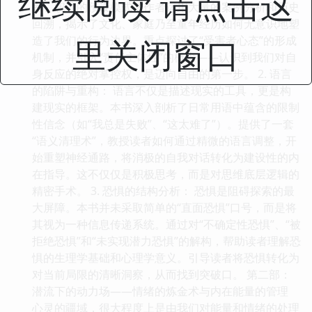
继续阅读 请点击这
系、职业的预设模式？作者运用大量的案例分析和历史
回溯，揭示了文化、家庭乃至童年经历如何无意识地塑
里关闭窗口
造了我们的行为边界。重点探讨了“受害者心态”的形成
机制，并引入“责任主体性”的概念——认识到我们对自
身反应的绝对掌控权，是迈向自由的第一步。 2. 语言
的陷阱与重构： 语言不仅是描述现实的工具，更是构
建现实的框架。本书深入剖析了日常用语中蕴含的限制
性信念（如“我总是失败”、“这太难了”）。提供了一套
“语义清理术”，教授读者如何通过精微的语言调整，开
始重塑神经通路，将消极的自我对话转化为建设性的内
在指导。这不仅仅是积极思考，而是对思维底层逻辑的
精密手术。 3. 恐惧的结构分析： 恐惧是阻碍探索的最
大屏障。本书并未采取简单的“直面恐惧”口号，而是将
其视为一种信息传递系统。通过对“不确定性恐惧”、“被
拒绝恐惧”和“未实现潜力恐惧”的解构，帮助读者理解恐
惧的生理学基础和心理学意义。引导读者将恐惧转化为
对当前局限的清晰洞察，从而找到突破口。 第二部：
潜流下的动力场——情绪的炼金术与内在能量的管理
心灵的疆域，很大程度上是由我们对能量和情绪的处理