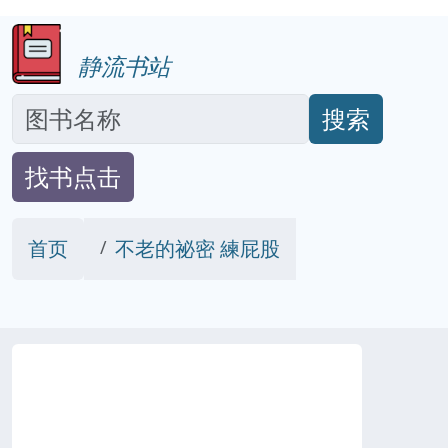
静流书站
搜索
找书点击
首页
不老的祕密 練屁股