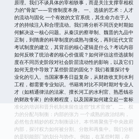
原理。我们不谈具体的宰相轶事，而是关注支撑宰相权
力的“骨架”——官僚制度本身。 一、选拔的艺术：人才
的流动与固化 一个有效的文官系统，其生命力在于人
才的持续注入和合理流动。我们将分析不同历史时期如
何解决这一核心问题。从秦汉的察举制、魏晋的九品中
正制，到隋唐的科举制度的成熟与僵化，再到近代文官
考试制度的建立，其背后的核心逻辑是什么？考试内容
如何反映了统治者的核心价值观？如何评估这些选拔制
度在不同历史阶段对社会阶层流动性的影响，以及它们
如何无意中导致了某些阶层的固化？ 我们着重探讨专
业化的引入。当国家事务日益复杂，从财政收支到水利
工程，都需要专业知识。书籍将对比不同时期对专业人
才（如精通律法的法家、擅长河工的水利官、熟悉钱谷
的财政专家）的依赖程度，以及国家如何建立起一套标
准化的培训和晋升机制来留住这些“技术官僚”。 二、权
力的分配与制衡：内部的张力 一个成熟的政治结构，
必然包含精妙的权力制衡设计。本书将聚焦于中央政府
内部，探讨权力如何被分割、分散和再集中。我们分析
的是职能部门的划分与协作。 例如，在某些时期，存