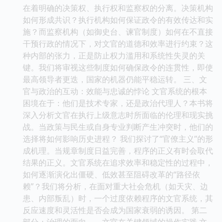
在着明确的决策权、执行权和监察权的分离。决策机构
如何形成共识？执行机构如何保证政令的有效传达和实
施？而监察机构（如御史台、谏官制度）如何在不直接
干预行政的情况下，对文官的道德和效率进行约束？这
种内部的张力，正是防止权力滥用和系统性失灵的关
键。我们将审视这些制度如何确保政令的连贯性，即使
最高领导者更迭，国家的机器仍能平稳运转。 三、文
官与政治的互动：效能与忠诚的悖论 文官系统的根本
困境在于：他们是技术专家，还是政治代理人？本书将
深入分析文官在执行上级意志时所面临的伦理和现实挑
战。当政策与民生或自身专业判断产生冲突时，他们的
选择将如何影响历史进程？ 我们探讨了“官僚主义”的形
成机理。当规章制度日益完善，程序的正义有时会取代
结果的正义。文官系统在追求效率和稳定性的过程中，
如何逐渐演化出僵硬、低效甚至阻碍改革的“路径依
赖”？我们将分析，在面对重大社会危机（如天灾、边
患、内部叛乱）时，一个过度依赖程序的文官系统，其
反应速度和灵活性是否会成为国家衰弱的诱因。 第二
部分：治理的面向——文官在关键领域的操作实践 文