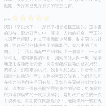
翻開，去探索歷史深層次的智慧之書。
☆
☆
☆
☆
☆
评分
我對《宰動天下——歷代宰相是這樣烹國的》這本書
的期待，源於對歷史中「幕後」人物的好奇。帝王的
光環固然耀眼，但真正推動歷史發展、制定國策方針
的，往往是那些輔佐帝王的宰相們。書名中的「烹
國」二字，讓我腦海中立刻勾勒出一個畫面：一位深
諳權術、運籌帷幄的宰相，如同烹飪大師一般，精準
地運用各種政治資源，將看似錯綜複雜的國家局勢，
調和成一副穩定的棋局。我非常想知道，作者會如何
細膩地描繪這些歷史人物的智慧與謀略，他們是如何
在權力的遊戲中游刃有餘，又如何在關鍵時刻力挽狂
瀾。這本書不僅僅是關於歷史事件的記錄，更像是對
權力運作模式的一次深度解剖，是對政治智慧的一次
系統梳理。我期待在閱讀過程中，能夠學到一些在現