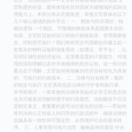
官制度的价值，最终体现在其对国家关键领域的实际治
理能力上。本部分将从宏观角度，审视文官群体在以下
几个核心领域的操作手法： 一、财政与经济调控：钱
粮的逻辑 一个稳定、可预测的财政体系是国家生存的
命脉。文官阶层如何设计和执行税收政策、管理国家收
支、控制货币发行？我们将研究古代国家如何建立起一
套复杂的物料运输和储备系统（如漕运、常平仓），以
应对区域性的经济波动。这需要高度的计算能力、对地
理的深刻理解以及对市场规律的初步认知。这一部分的
重点在于理解，文官如何将抽象的经济目标转化为具体
的、可执行的行政指令。 二、法律与社会秩序：规则
的制定与执行 文官系统也是法律的守护者和执行者。
本书将探讨，一套有效的法律体系如何从帝王的意志转
化为可被基层理解和遵守的行政规范。法制建设不仅仅
是制定条文，更重要的是司法行政化的过程——即如何
将判决的公正性嵌入到日常的行政流程中，确保法律的
实施具有一致性和可预见性，从而维护社会的基本秩
序。 三、人事管理与地方治理：触角延伸至基层 中央