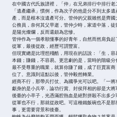
在中國古代氏族譜裡，「仲」在兄弟排行中排行老
「遺產繼承」慣例，作為次子的他是分不到太多遺
產，而是根本沒遺產可分。管仲的父親雖然是齊國
公務員，奈何其父早逝，管仲少時，家道中落，徒
是陽光燦爛，反而還頗為悲慘。
管仲作為一個孝順懂事的好青年，自然而然肩負起
從軍，最後從政，經歷可謂豐富。
但現實總是比理想殘酷，用現在的話說：「生，容
本錢；賺錢，不容易。更悲劇的是，當時的階級分
最不受尊重的職業，就算你賺了錢，成了巨賈富商
位了。意識到這點以後，管仲毅然轉業。
經商不行，那帶兵打仗、為國爭光可以吧。「一將
獻身的是小兵卒，論功行賞、封侯拜相的卻是大將
後臺的小卒子，光憑滿腔熱血是絕對拼殺不出多少
從軍也不行，那就從政吧。可這種鐵飯碗也不是那
事，更需要背景和後臺。
蜘蛛為什麼能夠不勞而獲，輕鬆獵取食物？答案是