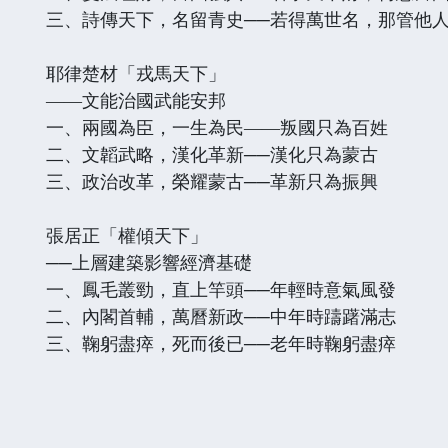
三、詩傳天下，名留青史──若得萬世名，那管他
耶律楚材「戎馬天下」
——文能治國武能安邦
一、兩國為臣，一生為民——叛國只為百姓
二、文韜武略，漢化革新──漢化只為蒙古
三、政治改革，榮耀蒙古──革新只為振興
張居正「權傾天下」
──上層建築影響經濟基礎
一、鳳毛叢勁，直上竿頭──年輕時意氣風發
二、內閣首輔，萬曆新政──中年時躊躇滿志
三、鞠躬盡瘁，死而後已──老年時鞠躬盡瘁