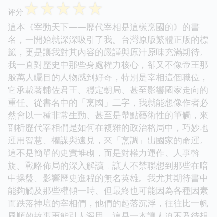
☆
☆
☆
☆
☆
评分
這本《宰動天下——歷代宰相是這樣烹國的》的書
名，一開始就深深吸引了我。台灣原版繁體正版的標
籤，更是讓我對其內容的嚴謹與原汁原味充滿期待。
我一直對歷史中那些身處權力核心，卻又不像帝王那
般萬人矚目的人物感到好奇，特別是宰相這個職位，
它承載著輔佐君王、穩定朝局、甚至影響國家走向的
重任。從書名中的「烹國」二字，我就能想像作者必
然會以一種非常生動、甚至是帶點藝術性的筆觸，來
剖析歷代宰相們是如何在複雜的政治格局中，巧妙地
運用智慧、權謀與遠見，來「烹調」出國家的命運。
這不是簡單的史實堆砌，而是對權力運作、人事斡
旋、戰略佈局的深入解讀，讓人不禁聯想到那些在暗
中操盤、影響歷史進程的無名英雄。我尤其期待書中
能夠觸及那些權傾一時、但最終也可能因為各種因素
而跌落神壇的宰相們，他們的起落沉浮，往往比一帆
風順的故事更能引人深思。這是一本讓人迫不及待想