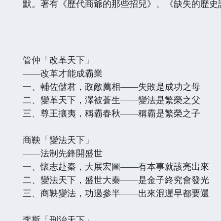
默。著有《歷代商爺的那些招兒》、《缺失的歷史
管仲「改革天下」
——改革才能成霸業
一、輔佐儲君，政敵薦相——失敗是成功之母
二、變革天下，澤被蒼生——變法是繁榮之父
三、尊王攘夷，稱霸春秋——稱霸是繁榮之子
商鞅「變法天下」
——法制先鋒開盛世
一、懷志赴秦，大展宏圖——有本事就該亮出來
二、變法天下，盛世大秦——是金子終究會發光
三、商鞅變法，功過參半——出來混遲早都要還
李斯「刑治天下」