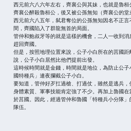
西元前六八六年左右，齊襄公與其妹，也就是魯桓
齊襄公醉殺魯桓公，後又被公孫無知（齊襄公的堂
西元前六八五年，弑君奪位的公孫無知因名不正言
間，齊國陷入了群龍無首的局面。
管仲和鮑叔牙等的就是這樣的機會，二人一收到消
趕回齊國。
但是，按照地理位置來說，公子小白所在的莒國距
說，公子小白居然比他們提前出發。
這時候時間就是金錢，時間就是地位，為防止公子
國特種兵」連夜攔截公子小白。
要知道，管仲好歹扛過槍、打過仗，雖然是逃兵，
身體素質、軍事技能肯定強了不少。再加上魯國在
於莒國。因此，經過管仲和魯國「特種兵小分隊」
隊伍。