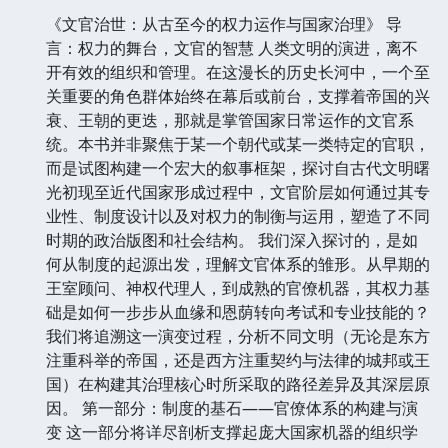
《文官治世：从古至今的权力运作与国家治理》 导
言：权力的舞台，文官的智慧 人类文明的演进，离不
开有效的组织和管理。在这漫长的历史长河中，一个至
关重要的角色群体始终在幕后或前台，支撑着帝国的兴
衰、王朝的更迭，那就是掌管国家日常运作的文官系
统。本书并非聚焦于某一个朝代或某一类特定的官职，
而是试图构建一个宏大的叙事框架，探讨自古代文明曙
光初现至近代国家形成过程中，文官阶层如何通过其专
业性、制度设计以及对权力的制衡与运用，塑造了不同
时期的政治版图和社会结构。 我们深入探讨的，是如
何从制度的起源出发，理解文官体系的雏形。从早期的
王室顾问、神权代理人，到成熟的官僚机器，其权力基
础是如何一步步从血缘和恩荫转向考试和专业技能的？
我们将追溯这一演变过程，分析不同文明（无论是东方
注重科举的帝国，还是西方注重契约与法律的城邦或王
国）在构建其治理核心时所采取的路径差异及其深层原
因。 第一部分：制度的基石——官僚体系的构建与演
变 这一部分将详尽剖析支撑起庞大国家机器的组织学