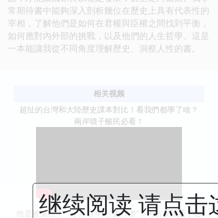
常期待書中能夠深入剖析幾位在歷史上具有代表性的
宰相，了解他們是如何在君權與臣權之間找到平衡，
如何應對內外部的挑戰，以及他們的人生哲學。這是
一本能讓我從不同角度理解歷史、洞察人性的書。
相关视频
超扯的台灣和大陸歷史課本對比！看我們都學了啥？
兩岸噴子酸民必看！
继续阅读 请点击
他是被冤枉了一千八百年的“伪作者”，考古发现还了他