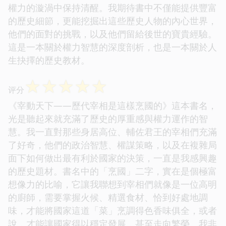
權力的漩渦中保持清醒。我期待書中不僅能提供豐富
的歷史細節，更能挖掘出這些歷史人物的內心世界，
他們的面對的挑戰，以及他們留給後世的寶貴經驗。
這是一本關於權力智慧的深度剖析，也是一本關於人
生抉擇的歷史教材。
☆
☆
☆
☆
☆
评分
《宰動天下——歷代宰相是這樣烹國的》這本書名，
光是聽起來就充滿了歷史的厚重感與權力運作的智
慧。我一直對那些身居高位、輔佐君王的宰相們充滿
了好奇，他們的政治智慧、權謀策略，以及在複雜局
面下如何做出最有利於國家的決策，一直是我感興趣
的歷史題材。書名中的「烹國」二字，實在是個極富
想像力的比喻，它讓我聯想到宰相們就像是一位高明
的廚師，需要掌握火候、精選食材、恰到好處地調
味，才能將國家這道「菜」烹調得色香味俱全，或者
說，才能讓國家得以穩定發展，甚至走向繁榮。我非