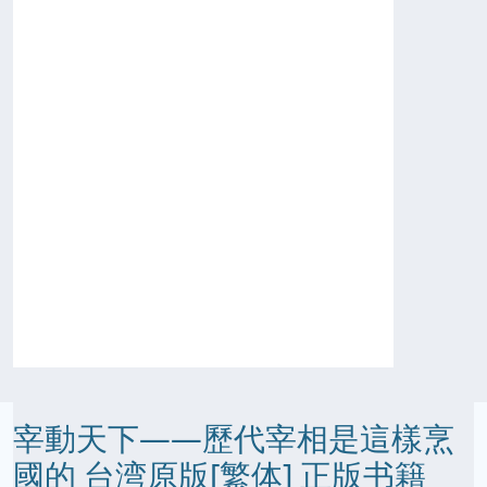
宰動天下——歷代宰相是這樣烹
國的 台湾原版[繁体] 正版书籍