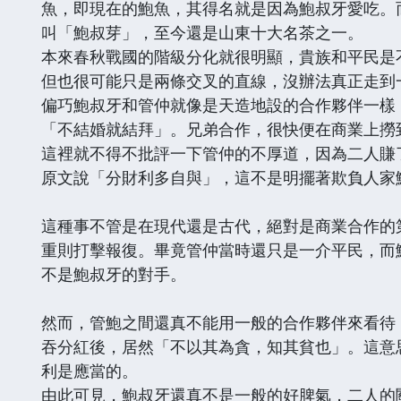
魚，即現在的鮑魚，其得名就是因為鮑叔牙愛吃。
叫「鮑叔芽」，至今還是山東十大名茶之一。
本來春秋戰國的階級分化就很明顯，貴族和平民是
但也很可能只是兩條交叉的直線，沒辦法真正走到
偏巧鮑叔牙和管仲就像是天造地設的合作夥伴一樣
「不結婚就結拜」。兄弟合作，很快便在商業上撈
這裡就不得不批評一下管仲的不厚道，因為二人賺
原文說「分財利多自與」，這不是明擺著欺負人家
這種事不管是在現代還是古代，絕對是商業合作的
重則打擊報復。畢竟管仲當時還只是一介平民，而
不是鮑叔牙的對手。
然而，管鮑之間還真不能用一般的合作夥伴來看待
吞分紅後，居然「不以其為貪，知其貧也」。這意
利是應當的。
由此可見，鮑叔牙還真不是一般的好脾氣，二人的