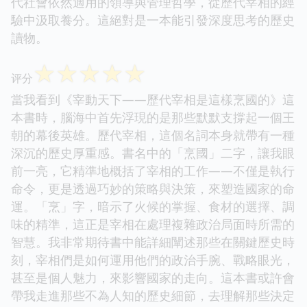
代社會依然適用的領導與管理哲學，從歷代宰相的經
驗中汲取養分。這絕對是一本能引發深度思考的歷史
讀物。
☆
☆
☆
☆
☆
评分
當我看到《宰動天下——歷代宰相是這樣烹國的》這
本書時，腦海中首先浮現的是那些默默支撐起一個王
朝的幕後英雄。歷代宰相，這個名詞本身就帶有一種
深沉的歷史厚重感。書名中的「烹國」二字，讓我眼
前一亮，它精準地概括了宰相的工作——不僅是執行
命令，更是透過巧妙的策略與決策，來塑造國家的命
運。「烹」字，暗示了火候的掌握、食材的選擇、調
味的精準，這正是宰相在處理複雜政治局面時所需的
智慧。我非常期待書中能詳細闡述那些在關鍵歷史時
刻，宰相們是如何運用他們的政治手腕、戰略眼光，
甚至是個人魅力，來影響國家的走向。這本書或許會
帶我走進那些不為人知的歷史細節，去理解那些決定