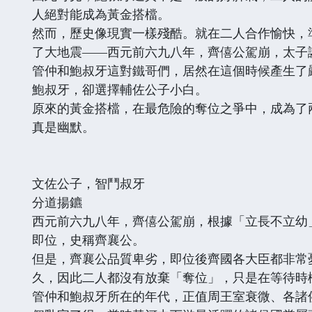
人絕對能成為黃金搭檔。
然而，歷史像現實一樣殘酷。就在二人合作愉快，
了大地震——西元前六九八年，齊僖公駕崩，太子
管仲和鮑叔牙這對鐵哥們，居然在這個時候產生了
鮑叔牙，卻選擇輔佐公子小白。
原來的黃金搭檔，在最危險的奪位之爭中，成為了
真是幽默。
文佐公子，智鬥叔牙
分道揚鑣
西元前六九八年，齊僖公駕崩，根據「立長不立幼
即位，史稱齊襄公。
但是，齊襄公品質卑劣，即位後齊國各大臣都非常
久，因此二人都沒有放棄「奪位」，只是在等待時
管仲和鮑叔牙所在的年代，正值周王室衰微、各諸