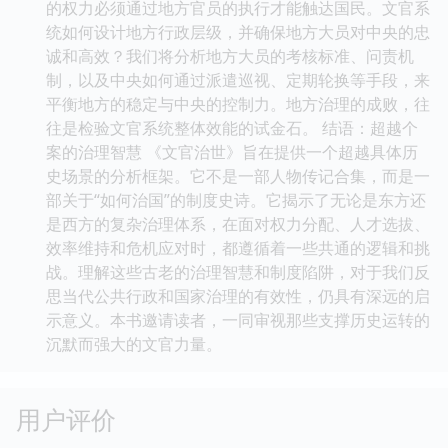
的权力必须通过地方官员的执行才能触达国民。文官系
统如何设计地方行政层级，并确保地方大员对中央的忠
诚和高效？我们将分析地方大员的考核标准、问责机
制，以及中央如何通过派遣巡视、定期轮换等手段，来
平衡地方的稳定与中央的控制力。地方治理的成败，往
往是检验文官系统整体效能的试金石。 结语：超越个
案的治理智慧 《文官治世》旨在提供一个超越具体历
史场景的分析框架。它不是一部人物传记合集，而是一
部关于“如何治国”的制度史诗。它揭示了无论是东方还
是西方的复杂治理体系，在面对权力分配、人才选拔、
效率维持和危机应对时，都遵循着一些共通的逻辑和挑
战。理解这些古老的治理智慧和制度陷阱，对于我们反
思当代公共行政和国家治理的有效性，仍具有深远的启
示意义。本书邀请读者，一同审视那些支撑历史运转的
沉默而强大的文官力量。
用户评价