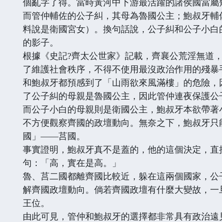
個亂字了得。當時黃河中下游最活躍的諸侯國當屬
而管仲輔佐的公子糾，其母為魯國公主；鮑叔牙輔
料說是衛國宮女）。換句話說，公子糾和公子小白
的影子。
根據《史記?齊太公世家》記載，齊襄公荒淫無道
了維護社會秩序，不得不使用最沒政治作用的殘暴
和鮑叔牙都預感到了「山雨欲來風滿樓」的危險，
了公子糾的母親是魯國公主，因此管仲連夜保護公
而公子小白的母親則是衛國公主，鮑叔牙本欲帶著
不方便觀察齊國的政壇動向。無奈之下，鮑叔牙只
國」——莒國。
事實證明，鮑叔牙真不是蓋的，他的這個決定，直
句：「高，實在是高。」
魯、莒二國都離齊國比較近，躲在這兩個國家，公
解齊國政壇動向。倘若齊國政壇有什麼大變故，一
王位。
由此可見，管仲和鮑叔牙的選擇都非常具有政治遠