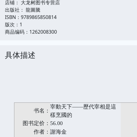
店铺： 大龙树图书专营店
出版社： 龍圖騰
ISBN：9789865850814
版次：1
商品编码：1262008300
具体描述
宰動天下——歷代宰相是這
书名：
樣烹國的
图书定价：
56.00
作者：
謝海金