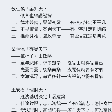
狄仁傑「案判天下」
——做官也得講證據
一、德才兼備，聲望初露——有些人註定不平凡
二、不畏權貴，案判天下——有些事註定難隱瞞
三、推薦良相，還政李唐——有些官註定是典範
范仲淹「憂樂天下」
——筆桿子裡出政略
一、童年悲慘，求學艱辛──沒靠山就得靠自己
二、先憂而憂，後樂而樂──沒關係就要有才氣
三、宦海沉浮，命運多舛──沒福氣也得有骨氣
王安石「理財天下」
——經濟基礎決定上層建築
一、仕途蹭蹬，志比鴻鵠──若有鴻鵠志，怎怕身
二、變法理財，富國強兵──若掌天下財，何愁富