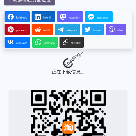
facebook
linkedin
mastodon
messenger
pinterest
reddit
telegram
twitter
viber
vkontakte
whatsapp
复制链接
Loading...
正在下载信息...