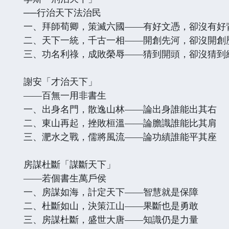
──行治天下法治民
一、拜師荀卿，策滅六國——有好文憑，卻沒有好
二、天下一統，千古一相——開創先河，卻沒開創
三、功名利祿，成敗榮辱——猜到開頭，卻沒猜到
謝安「才治天下」
——百無一用非書生
一、出身名門，散逸山林——論出身誰能出其右
二、東山再起，挫敗桓溫——論膽識誰能比其肩
三、淝水之戰，儒將風流——論功績誰能平其座
房謀杜斷「謀斷天下」
——若個書生萬戶侯
一、房謀如海，計定天下——智慧就是保障
二、杜斷如山，決策江山——果斷也是勇敢
三、房謀杜斷，盛世大唐——知識仍是力量