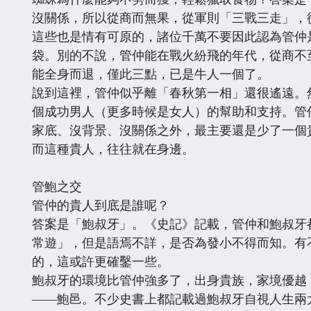
沒關係，所以從商而無果，從軍則「三戰三走」，
這些也是情有可原的，諸位千萬不要因此認為管仲
袋。別的不說，管仲能在戰火紛飛的年代，從商不
能全身而退，僅此三點，已是牛人一個了。
說到這裡，管仲似乎離「春秋第一相」還很遙遠。
個成功男人（更多時候是女人）的幫助和支持。管
家底、沒背景、沒關係之外，最主要還是少了一個
而這種貴人，往往就在身邊。
管鮑之交
管仲的貴人到底是誰呢？
答案是「鮑叔牙」。《史記》記載，管仲和鮑叔牙
常遊」，但是語焉不詳，是否為發小不得而知。有
的，這或許更確鑿一些。
鮑叔牙的環境比管仲強多了，出身貴族，家境優越
——鮑邑。不少史書上都記載過鮑叔牙自視人生兩