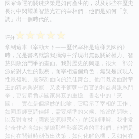
國家命運的關鍵決策是如何產生的，以及那些在歷史
長河中閃耀著智慧光芒的宰相們，他們是如何「烹
調」出一個時代的。
☆
☆
☆
☆
☆
评分
拿到這本《宰動天下——歷代宰相是這樣烹國的》
時，光是書名就讓我腦海中浮現出無數關於權力、智
慧與政治鬥爭的畫面。我對歷史的興趣，很大一部分
源於對人性的觀察，而宰相這個角色，無疑是展現人
性最複雜、最深刻面向的絕佳舞台。他們既要面對帝
王的猜忌與恩寵，又要平衡朝中百官的利益與派系鬥
爭，更要肩負起國家興衰的重擔。書名中的「烹
國」，實在是個絕妙的比喻，它暗示了宰相的工作，
如同廚師烹調佳餚，需要精準的火候、恰當的調味，
以及對食材（國家資源與民心）的深刻理解。我非常
好奇作者將如何描繪那些影響深遠的宰相們，他們是
如何在關鍵時刻做出決策，如何化解危機，又如何在