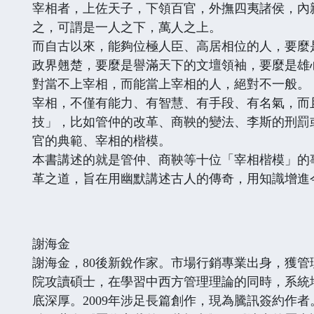
宰相者，上佐天子，下領百官，外撫四夷諸侯，內
之，可謂是一人之下，萬人之上。
而自古以來，能夠位極人臣、高居相位的人，要麼
政界翹楚，要麼是譽滿天下的文壇領袖，要麼是雄
對當不上宰相，而能當上宰相的人，絕對不一般。
宰相，不僅有能力、有智慧、有手段、有名氣，而
技」，比如管仲的改革、商鞅的變法、李斯的刑罰
官的典範、宰相的楷模。
本書講述的就是管仲、商鞅等十位「宰相楷模」的
革之道，旨在用幽默講述古人的傳奇，用知識增進
謝海金
謝海金，80後新銳作家。市場行銷專業出身，獲
院攻讀碩士，在學習中西方管理理論的同時，系統
底深厚。2009年涉足長篇創作，現為騰訊簽約作