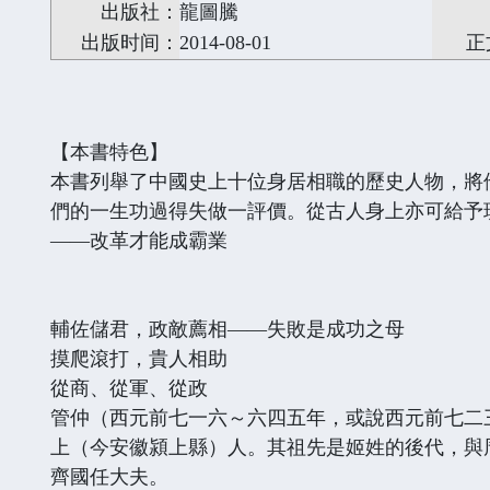
出版社：
龍圖騰
出版时间：
2014-08-01
正
【本書特色】
本書列舉了中國史上十位身居相職的歷史人物，將
們的一生功過得失做一評價。從古人身上亦可給予
——改革才能成霸業
輔佐儲君，政敵薦相——失敗是成功之母
摸爬滾打，貴人相助
從商、從軍、從政
管仲（西元前七一六～六四五年，或說西元前七二
上（今安徽潁上縣）人。其祖先是姬姓的後代，與
齊國任大夫。