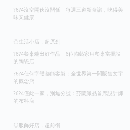
?6?4沒空開伙沒關係：每週三道新食譜，吃得美
味又健康
◎生活小店，超原創
?6?4餐桌端出好作品：6位陶藝家用餐桌當擺設
的陶瓷店
?6?4任何字體都能客製：全世界第一間販售文字
的概念店
?6?4僅此一家，別無分號：芬蘭織品首席設計師
的布料店
◎服飾好店，超前衛