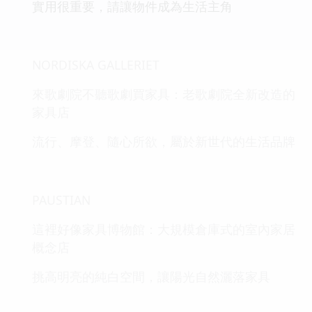
實用很重要，請讓物件成為生活主角
NORDISKA GALLERIET
來歌劇院不聽歌劇買家具：老歌劇院全新改造的
家具店
流行、摩登、隨心所欲，屬於新世代的生活品牌
PAUSTIAN
這裡好像家具博物館：大規模倉庫式的室內家居
概念店
挑高明亮的純白空間，讓陽光自然灑落家具