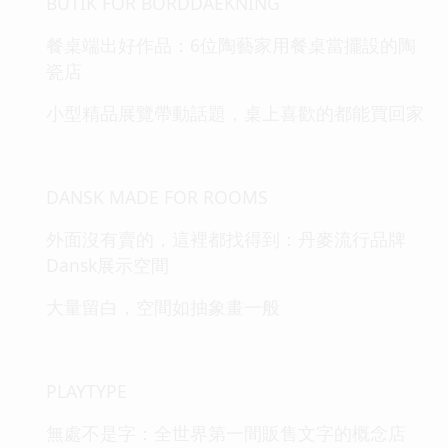
BUTIK FOR BORDDAEKNING
餐桌端出好作品：6位陶藝家用餐桌當擺設的陶
瓷店
小型精品展覽帶動話題，桌上喜歡的都能買回家
DANSK MADE FOR ROOMS
外面沒有賣的，這裡都找得到：丹麥流行品牌
Dansk展示空間
大量留白，空間如抽象畫一般
PLAYTYPE
無處不是字：全世界第一間販售文字的概念店