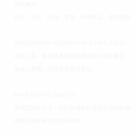
過的書店
設計、流行、文化、音樂、料理雜誌，應有盡有
AKATEEMINEN KIRJAKAUPPA & CAFE. AALTO
書比人多：藏書量直逼國家圖書館等級的書店
滿滿三層樓，北歐最大規模書店
NAPA BOOK & GALLERY
當獨立成為主流：允許各種奇妙靈感共存的藝廊
讓新銳藝術家在此找到舞台