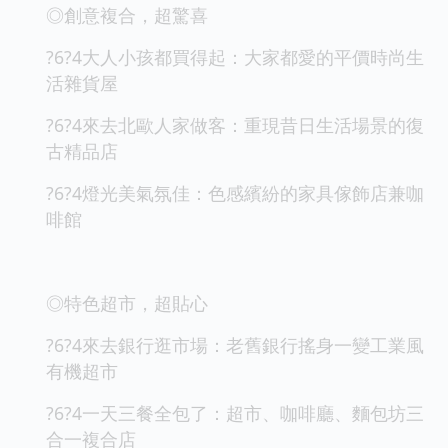
◎創意複合，超驚喜
?6?4大人小孩都買得起：大家都愛的平價時尚生
活雜貨屋
?6?4來去北歐人家做客：重現昔日生活場景的復
古精品店
?6?4燈光美氣氛佳：色感繽紛的家具傢飾店兼咖
啡館
◎特色超市，超貼心
?6?4來去銀行逛市場：老舊銀行搖身一變工業風
有機超市
?6?4一天三餐全包了：超市、咖啡廳、麵包坊三
合一複合店