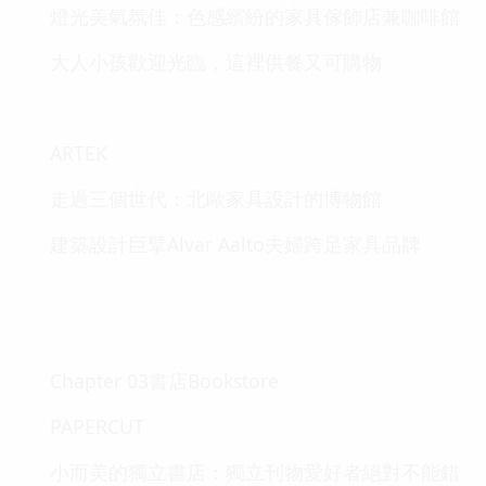
燈光美氣氛佳：色感繽紛的家具傢飾店兼咖啡館
大人小孩歡迎光臨，這裡供餐又可購物
ARTEK
走過三個世代：北歐家具設計的博物館
建築設計巨擘Alvar Aalto夫婦跨足家具品牌
Chapter 03書店Bookstore
PAPERCUT
小而美的獨立書店：獨立刊物愛好者絕對不能錯