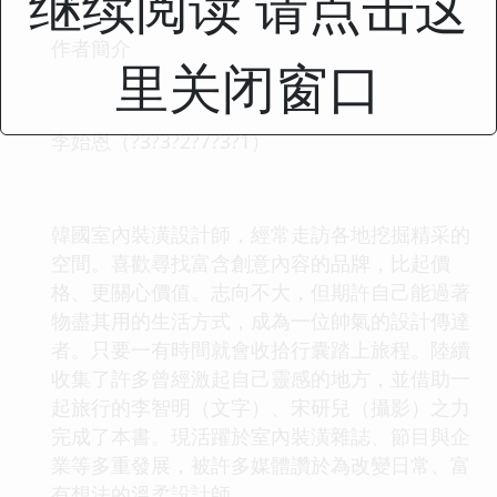
继续阅读 请点击这
作者簡介
里关闭窗口
李始恩（?3?3?2?7?3?1）
韓國室內裝潢設計師，經常走訪各地挖掘精采的
空間。喜歡尋找富含創意內容的品牌，比起價
格、更關心價值。志向不大，但期許自己能過著
物盡其用的生活方式，成為一位帥氣的設計傳達
者。只要一有時間就會收拾行囊踏上旅程。陸續
收集了許多曾經激起自己靈感的地方，並借助一
起旅行的李智明（文字）、宋研兒（攝影）之力
完成了本書。現活躍於室內裝潢雜誌、節目與企
業等多重發展，被許多媒體讚於為改變日常、富
有想法的溫柔設計師。