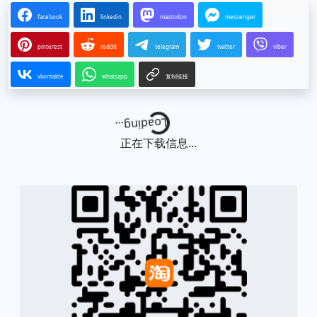
facebook
linkedin
mastodon
messenger
pinterest
reddit
telegram
twitter
viber
vkontakte
whatsapp
复制链接
Loading...
正在下载信息...