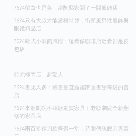
?6?4留白也是美：當陶藝家開了一間服飾店
?6?4只有大叔才能當模特兒：街頭風男性服飾與
眼鏡精品店
?6?4歐式小酒館風情：遠看像咖啡店近看卻是皮
包店
◎究極商店，超驚人
?6?4書比人多：藏書量直逼國家圖書館等級的書
店
?6?4來歌劇院不聽歌劇買家具：老歌劇院全新翻
修的家具店
?6?4兩百多種刀款齊聚一堂：芬蘭傳統腰刀專賣