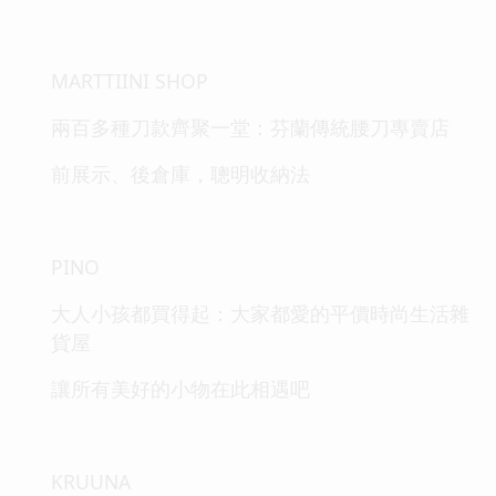
MARTTIINI SHOP
兩百多種刀款齊聚一堂：芬蘭傳統腰刀專賣店
前展示、後倉庫，聰明收納法
PINO
大人小孩都買得起：大家都愛的平價時尚生活雜
貨屋
讓所有美好的小物在此相遇吧
KRUUNA