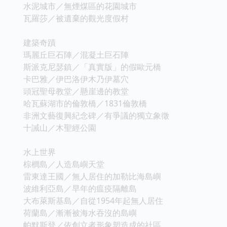
水泥城市／無煙煤區的花園城市
瓦羅莎／被遺棄的觀光度假村
建築奇蹟
瑪麗丘巨石陣／混凝土巨石陣
斯派克尼瑟鎮／「真實版」的假歐元橋
卡巴雅／伊巴洛伊木乃伊墓穴
頭冠聖母教堂／懸崖邊的教堂
哈瓦蘇湖市的倫敦橋／1831倫敦橋
非洲文藝復興紀念碑／有爭議的獨立象徵
十誡山／木聖經公園
水上世界
棕櫚島／人造島嶼天堂
雷東達王國／無人居住的加勒比海島嶼
波維利亞島／早年的瘟疫隔離島
大布萊斯基島／自從1954年起無人居住
荷蘭島／漸漸被海水吞沒的島嶼
帕默斯登／依創立者形象塑造成的社區