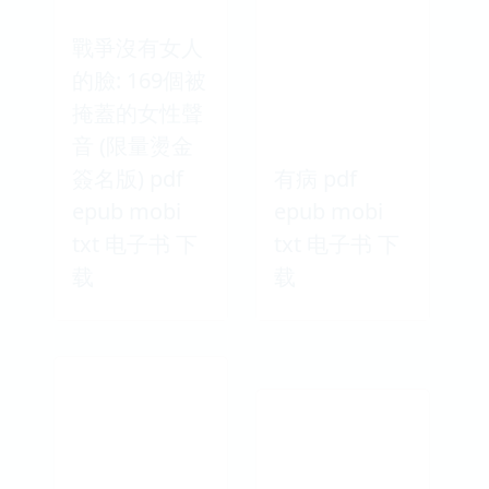
戰爭沒有女人
的臉: 169個被
掩蓋的女性聲
音 (限量燙金
簽名版) pdf
有病 pdf
epub mobi
epub mobi
txt 电子书 下
txt 电子书 下
载
载