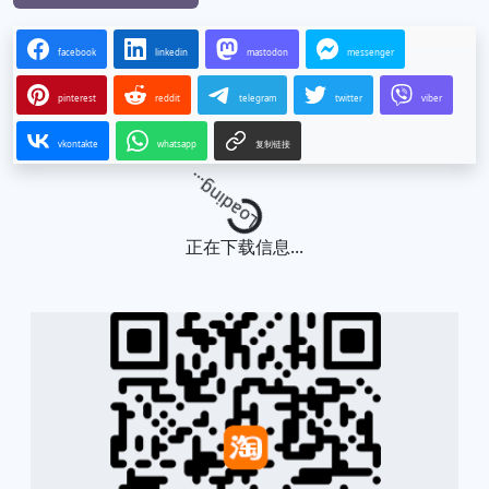
facebook
linkedin
mastodon
messenger
pinterest
reddit
telegram
twitter
viber
vkontakte
whatsapp
复制链接
Loading...
正在下载信息...