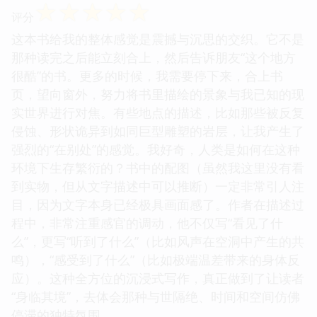
☆
☆
☆
☆
☆
评分
这本书给我的整体感觉是震撼与沉思的交织。它不是
那种读完之后能立刻合上，然后告诉朋友“这个地方
很酷”的书。更多的时候，我需要停下来，合上书
页，望向窗外，努力将书里描绘的景象与我已知的现
实世界进行对焦。有些地点的描述，比如那些被反复
侵蚀、形状诡异到如同巨型雕塑的岩层，让我产生了
强烈的“在别处”的感觉。我好奇，人类是如何在这种
环境下生存繁衍的？书中的配图（虽然我这里没有看
到实物，但从文字描述中可以推断）一定非常引人注
目，因为文字本身已经极具画面感了。作者在描述过
程中，非常注重感官的调动，他不仅写“看见了什
么”，更写“听到了什么”（比如风声在空洞中产生的共
鸣），“感受到了什么”（比如极端温差带来的身体反
应）。这种全方位的沉浸式写作，真正做到了让读者
“身临其境”，去体会那种与世隔绝、时间和空间仿佛
停滞的独特氛围。