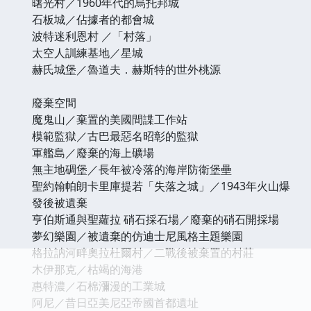
曙光村／1960年代的烏托邦城
石板城／佔據者的都會城
波特迷利恩村 ／「村落」
太空人訓練基地／星城
赫氏城堡／魯道夫．赫斯特的世外桃源
廢棄空間
魔鬼山／棄置的美國間諜工作站
模範監獄／古巴最惡名昭彰的監獄
軍艦島／廢棄的海上礦場
無主地碉堡／長年被冷落的海岸防衛堡壘
聖約翰帕朗卡里庫提若「失落之城」／1943年火山爆
發後被遺棄
亨伯斯通與聖蘿拉 硝石採石場／廢棄的硝石開採場
夢幻樂園／被遺棄的仿迪士尼風格主題樂園
格拉訥河畔奧拉杜爾村／二戰後被棄置的村莊
木伊那克／枯竭的海港
惠特濃／石棉瀰漫的工業城
阿尼／昔日亞美尼亞帝國首都遺址