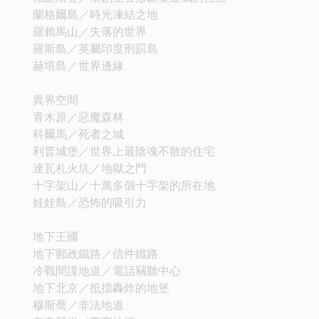
蘭格爾島／時光凍結之地
羅賴馬山／失落的世界
羅斯島／英屬印度刑罰島
赫塔島／世界邊緣
異界空間
青木原／惡魔森林
科爾馬／死者之城
利普城堡／世界上最陰魂不散的住宅
達瓦札火坑／地獄之門
十字架山／十萬多個十字架的所在地
娃娃島／恐怖的吸引力
地下王國
地下郵政鐵路／信件鐵路
冷戰間諜地道／電話竊聽中心
地下北京／抵擋轟炸的地堡
穆斯喬／非法地道