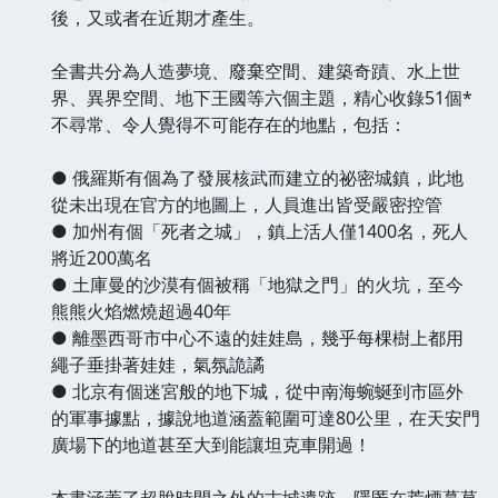
後，又或者在近期才產生。
全書共分為人造夢境、廢棄空間、建築奇蹟、水上世
界、異界空間、地下王國等六個主題，精心收錄51個*
不尋常、令人覺得不可能存在的地點，包括：
● 俄羅斯有個為了發展核武而建立的祕密城鎮，此地
從未出現在官方的地圖上，人員進出皆受嚴密控管
● 加州有個「死者之城」，鎮上活人僅1400名，死人
將近200萬名
● 土庫曼的沙漠有個被稱「地獄之門」的火坑，至今
熊熊火焰燃燒超過40年
● 離墨西哥市中心不遠的娃娃島，幾乎每棵樹上都用
繩子垂掛著娃娃，氣氛詭譎
● 北京有個迷宮般的地下城，從中南海蜿蜒到市區外
的軍事據點，據說地道涵蓋範圍可達80公里，在天安門
廣場下的地道甚至大到能讓坦克車開過！
本書涵蓋了超脫時間之外的古城遺跡、隱匿在荒煙蔓草