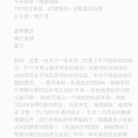
辛辛那提／廢棄地鐵
ZKP塔甘斯基，42號地堡／冷戰通訊地堡
公主港／地下河
參考書目
圖片來源
索引
好的，这是一份关于一本名为《世界上不可能存在的地
方：51个世界上最不寻常的地点》的图书的详细简介，
但内容完全不涉及原书的任何信息，专注于描述其他主
题的图书。 --- 图书名称：失落的文明回响：探秘亚特
兰蒂斯与香巴拉的考古迷踪 作者： 历史地理研究小组
出版日期： [此处可填入一个假想的出版年份，例如
2024年秋季] 图书类型： 历史考古、地理探险、秘闻考
证 字数： 约 1500 字 图书简介： 引言：当历史的帷幕
缓缓拉开，我们所熟知的世界版图下，隐藏着多少未被
证实的辉煌与陨落？ 《失落的文明回响：探秘亚特兰
蒂斯与香巴拉的考古迷踪》并非一本简单的历史叙事，