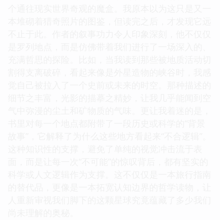
个通往现实世界奇观的魔盒。我原本以为这只是又一
本堆砌着猎奇照片的图鉴，但读完之后，才发现它远
不止于此。作者的叙事功力令人印象深刻，他不仅仅
是罗列地点，而是仿佛带着我们进行了一场深入的、
充满哲思的探险。比如，当我读到那些被地质活动切
割得支离破碎，看起来像是外星造物的峡谷时，我感
觉自己被拉入了一个史前或未来的时空。那种描述的
细节之丰富，光影的描摹之精妙，让我几乎能闻到空
气中弥漫的尘土和矿物质的气味。更让我着迷的是，
书里对每一个地点都附带了一段历史或科学的“背景
故事”，它解释了为什么这些地方看起来“不合逻辑”。
这种知识性的支撑，避免了单纯的视觉冲击流于表
面，而是让每一次“不可能”的惊叹背后，都有坚实的
科学或人文逻辑作为支撑。这不仅仅是一本旅行指南
的替代品，更像是一本拓宽认知边界的哲学读物，让
人重新审视我们脚下的这颗星球究竟蕴藏了多少我们
尚未理解的奥秘。