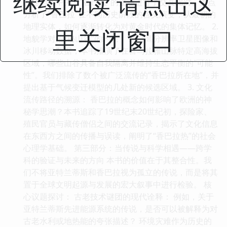
继续阅读 请点击这
宫廷档案中关于“香巴拉”的描述进行了交叉比对。重点
分析了“香巴拉”在不同历史阶段的含义演变，从最初的
地理实体，如何逐渐转化为对黄金时代的集体记忆。 2.
里关闭窗口
地貌学对“隐秘山谷”的约束： 结合高分辨率卫星图像和
冰川移动数据，本书推演了在喜马拉雅山脉特定高海拔
区域，哪些山谷具备自我隔离并维持生态平衡的“可能
性”。我们排除了数个被广泛流传的“香巴拉所在地”，并
提出基于气候变迁模型的几处新的候选区域。 3. 文化
流传路径的溯源： 香巴拉的概念如何影响了欧洲的神
秘学思潮？本书追踪了19世纪末20世纪初，探险家、
殖民官员与藏传僧侣之间的交流记录，揭示了文化信息
在东西方之间的传播与误读，阐明了“香巴拉热”的社会
心理学基础。 第三部分：当传说与科学相遇——跨学
科的验证与未来的方向 本书的价值在于其整合性。我
们不将亚特兰蒂斯和香巴拉视为孤立的传说，而是将其
置于全球文明起源与发展的宏大叙事中进行检验。 核
心议题探讨： 古老技术谜团的现代诠释： 例如，关于
亚特兰蒂斯先进能源系统的传说，是否可以被解释为对
古老水利或地热能的夸张描述？ 环境灾难作为历史的