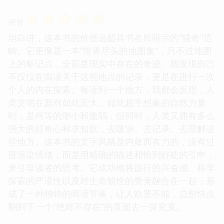
☆
☆
☆
☆
☆
评分
坦白讲，这本书的价值远超其书名所暗示的“猎奇”范
畴。它更像是一本“世界尽头的地图集”，只不过地图
上的标记点，全部是现实中存在的奇迹。我发现自己
不仅仅在阅读关于这些地点的记录，更是在进行一次
个人的内在探索。每读到一个地方，我都会反思，人
类文明在面对如此宏大、如此超乎想象的自然力量
时，是何等的渺小和脆弱，但同时，人类又拥有多么
强大的好奇心和求知欲，去跋涉、去记录、去理解这
些地方。这本书的文字风格是内敛而有力的，没有过
度渲染情绪，而是用精确的描述和恰到好处的引申，
来引导读者的思考。它成功地将旅行的兴奋感、科学
探索的严谨性以及对生命韧性的赞美融合在一起，形
成了一种独特的阅读节奏，让人欲罢不能，总想快点
翻到下一个“绝对不存在”的页面去一探究竟。