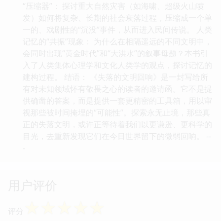
“压缩器”： 探讨重大自然灾害（如海啸、超级火山喷
发）如何将复杂、长期的社会衰落过程，压缩成一个单
一的、戏剧性的“沉没”事件，从而进入民间传说。 人类
记忆的“共振”现象： 为什么在相隔遥远的不同文明中，
会同时出现“黄金时代”和“大洪水”的叙事母题？本书引
入了人类集体心理学和文化人类学的观点，探讨记忆的
建构过程。 结语： 《失落的文明回响》是一封写给所
有对未知领域怀有敬畏之心的读者的邀请函。它不是提
供确凿的答案，而是提供一套更精密的工具箱，用以审
视那些被时间掩埋的“可能性”。探索永无止境，那些真
正的失落文明，或许正等待着我们以更谦逊、更科学的
目光，去重新发现它们在今日世界留下的微弱回响。 --
-
用户评价
☆
☆
☆
☆
☆
评分