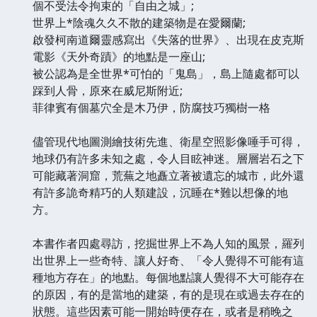
個不受法令拘束的「自由之城」;
世界上*陰魂久久不散的建築物是在愛爾蘭;
啟發柯南道爾靈感寫出《失落的世界》、出現在皮克斯
電影《天外奇蹟》的地點是一座山;
被公認為是全世界*可怕的「鬼島」，島上隨處都可以
踩到人骨，原來在威尼斯附近;
菲律賓有個墓穴全是木乃伊，防腐技巧獨樹一格
儘管現代地圖測繪技術先進、衛星空照影像唾手可得，
地球仍有許多未知之處，令人目眩神迷。層層岩石之下
可能藏著洞窟，荒蕪之地矗立著被遺忘的城市，此外還
有許多詭奇精巧的人類建設，沉睡在*難以想像的地
方。
本書作者四處尋訪，挖掘世界上不為人知的風景，羅列
出世界上一些奇特、讓人好奇、「令人覺得不可能有這
種地方存在」的地點。每個地點讓人覺得不大可能存在
的原因，有的是當地的建築，有的是現在或過去存在的
狀態。這些因素可能一開始時便存在，或者是稍晚之