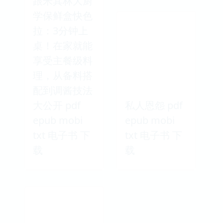
跟米其林大厨
学保鲜盒快色
拉：3分钟上
桌！在家就能
享受主餐级料
理，从备料搭
配到调酱技法
大公开 pdf
私人恩怨 pdf
epub mobi
epub mobi
txt 电子书 下
txt 电子书 下
载
载