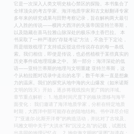
它是一次深入人类文明史核心禁区的探险。本书集合了
全球顶尖的考古学家、海洋地质学家和古文献翻译专家
多年来的研究成果与田野考察记录，旨在解构两大最引
人入胜的传说——横跨大西洋的失落帝国亚特兰蒂斯，
以及隐藏在喜马拉雅山脉深处的极乐净土香巴拉。 本
书采取了一种严谨的“存疑考证”方法，不急于下定论，
而是细致梳理了支持或反驳这些传说存在的每一条线
索。我们相信，即使是传说，也必然植根于某些真实的
历史事件或地理现象之中。 第一部分：海洋深处的低
语——亚特兰蒂斯的地理与文明重建 亚特兰蒂斯，这
个从柏拉图对话录中走出的名字，数千年来一直是想象
力的温床。我们的探究从地中海的火山爆发（如米诺斯
文明的毁灭）开始，逐步将视线投向更广阔的洋域。
章节重点解析： 1. 地质时间尺度下的板块漂移与海平
面变化： 我们邀请了海洋地质学家，分析在特定地质
时期，大西洋中部可能存在的陆地结构。书中详尽介绍
了“亚速尔-比斯开洋脊”的构造活动，并比对了古埃及、
玛雅文明中关于“大洪水”和“沉没之岛”的记载，试图找
出共同的地理记忆点。 2. 地中海文明的“蓝图”与遗存：