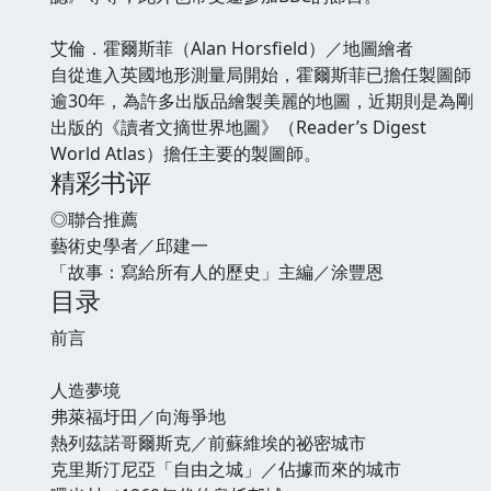
艾倫．霍爾斯菲（Alan Horsfield）／地圖繪者
自從進入英國地形測量局開始，霍爾斯菲已擔任製圖師
逾30年，為許多出版品繪製美麗的地圖，近期則是為剛
出版的《讀者文摘世界地圖》（Reader’s Digest
World Atlas）擔任主要的製圖師。
精彩书评
◎聯合推薦
藝術史學者／邱建一
「故事：寫給所有人的歷史」主編／涂豐恩
目录
前言
人造夢境
弗萊福圩田／向海爭地
熱列茲諾哥爾斯克／前蘇維埃的祕密城市
克里斯汀尼亞「自由之城」／佔據而來的城市