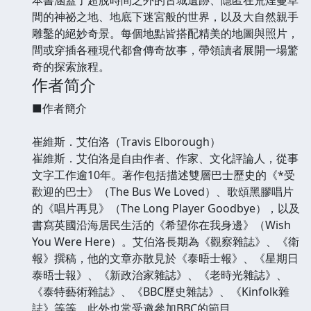
間的神祕之地、地底下迷宮般的世界，以及大自然親手
雕鑿的絕妙奇景。每個地點皆搭配精美的地圖與照片，
間或穿插各種現代都會傳奇故事，帶領讀者展開一場驚
奇的探索旅程。
作者简介
■作者簡介
崔維斯．艾伯洛（Travis Elborough）
崔維斯．艾伯洛是自由作者、作家、文化評論人，從事
文字工作逾10年。著作包括描述雙層巴士歷史的《*受
歡迎的巴士》（The Bus We Loved）、歌頌黑膠唱片
的《唱片再見》（The Long Player Goodbye），以及
書寫英國沿海居民生活的《希望你在我身邊》（Wish
You Were Here）。艾伯洛長期為《觀察雜誌》、《衛
報》撰稿，他的文章亦散見於《泰晤士報》、《星期日
泰晤士報》、《新政治家雜誌》、《老時光雜誌》、
《泰特藝術雜誌》、《BBC歷史雜誌》、《Kinfolk雜
誌》等等，此外也常受邀參加BBC的節目。