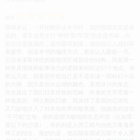
☆
☆
☆
☆
☆
评分
我得承认，一开始翻开这本书时，我的预期其实是很
低的。通常这类主打“奇特”和“罕见”的主题书籍，内
容往往是肤浅的，追求眼球刺激，很快就让人感到审
美疲劳。但这本书的编排方式，着实让人眼前一亮。
它没有采取传统的按地理区域划分的结构，而是用一
种更具情绪和叙事张力的逻辑来组织这51个地点。有
那么几次，我甚至怀疑自己是不是在读一部科幻小说
的大纲，因为某些火山湖的颜色、某些冰川的形态，
完全超出了我们日常经验的范畴。作者的文字带着一
种老派的、绅士般的口吻，既保持了客观的记录性，
又巧妙地注入了对未知世界的敬畏感。他挑选的这些
“不可能”之地，有的是因为极端的生态环境（比如零
度以下的沙漠），有的则是人类工程与自然力量鬼斧
神工的结合。最妙的是，他总能在描述完那个令人屏