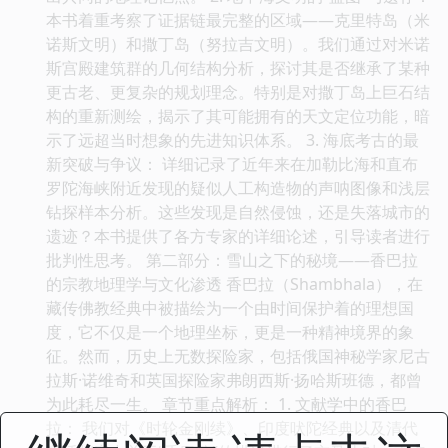
本书着重考察了证据链最完整的区域——克里特岛（米
诺斯文明）和撒丁岛（努拉吉文明）。我们通过对米诺
斯宫殿建筑群的几何结构分析，探讨其是否继承了某种
更古老、更复杂的规划理念。特别是对撒丁岛上巨石结
构的重新测绘，揭示了其可能拥有的天文定位功能，暗
示了远超当时想象的先进知识体系。 3. 海底考古的最
新突破与争议： 详细记录了近年来在加勒比海和直布
罗陀海峡附近发现的疑似人工构造物的声呐图像和浅层
钻探样本分析。这些发现是自然侵蚀，还是失落城市的
遗迹？本书提供了各方专家的详细论述，引导读者进行
批判性思考。 第二部分：雪山之下的秘境——香巴拉
的宗教地理学与文化渗透 香巴拉（Shambhala），在
藏传佛教经典中被描绘为一个由时间保护着的理想国
度，它不仅是一个地理坐标，更是一种精神境界的象
征。然而，历史上无数探险家，包括俄国神秘学家尼古
拉斯·诺维奇和英国探险家弗朗西斯·扬哈斯班德，都曾
为此耗尽一生。 章节重点解析： 1. 文献学中的香巴
拉： 我们对《时轮金刚续》、印度吠陀经典以及清代