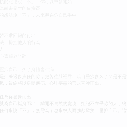
頓的記憶說「不」，你可以重新開始
為尚未發生的事擔憂
的想法說「不」，未來握在你自己手中
習不求回報的付出
法、操控他人的行為
人
心靈歸於平靜
壓抑自己，久了身體會生病
是扛著過多責任的你，把苦往肚裡吞、暗自垂淚多久了？是不是
氣，最終將以身體疾病、心理疾患的形式宣洩而出。
任為你挺身而出
就為自己挺身而出，離開不喜歡的處境，拒絕不在乎你的人，終
任何事說「不」，無需為了息事寧人而強顏歡笑，壓抑自己。這