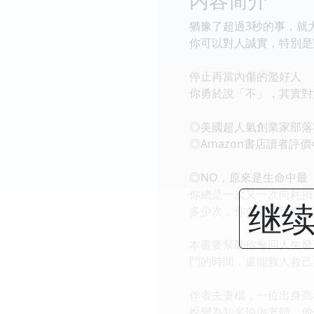
猶豫了超過3秒的事，就
你可以對人誠實，特別是
停止再當內傷的濫好人
你勇於說「不」，其實對
◎美國超人氣創業家部落
◎Amazon書店讀者評
◎NO，原來是生命中最
你總是一次又一次向耗損
继续
多少次，你多麼希望自己
本書要幫助你奪回人生發
鬥的時間，還能救人救己
作者夫妻檔，一位出身商
蛻變為知名瑜伽老師。他