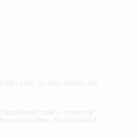
常感嘆人生好苦、做人好難？你知道嗎，這些
止滋生負面情緒的人際關係。別再繼續內傷
世上沒有人可以評斷你，阻止你朝向渴望的方