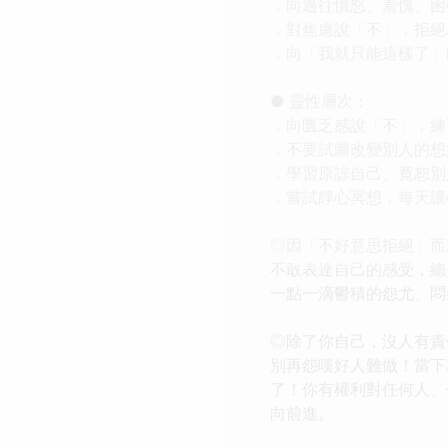
．向過往憤怒、羞愧、困
．對焦慮說「不」，拒絕
．向「我就只能這樣了」
● 靈性層次：
．向匱乏感說「不」，練
．不要試圖改變別人的想
．學習原諒自己、寬恕別
．嘗試靜心冥想，每天讓
◎因「不好意思拒絕」而
不敢表達自己的感受，總
一點一滴鬱積的怨尤、悶
◎除了你自己，沒人有責
別再怨嘆好人難做！當下
了！你有權利對任何人、
向前進。