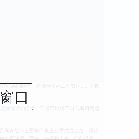
開花結果的戀情、虛擲青春的工作崗位……？有
闭窗口
，處置得當的拒絕，不僅可以省下自己與困境纏
長期身陷深度憂鬱而走上心靈成長之路、最終
你值得健康、豐盛、快樂的人生，但前提是，