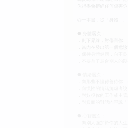
你得學會拒絕任何傷害你
◎一本書，從「身體」、
● 身體層次：
．劃下界線，對傷害你、
．當內在發出第一個危險
．保持身體健康，向不良
．不要為了迎合別人的期
● 情緒層次：
．向那些不懂得善待你、
．向慣性的情緒施虐者說
．對奴役你的工作或主管
．對負面的對話內容說「
● 心智層次：
．向別人強加於你的人生