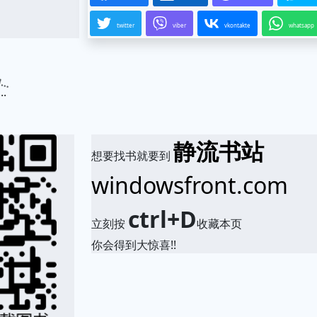
twitter
viber
vkontakte
whatsapp
.
静流书站
想要找书就要到
windowsfront.com
ctrl+D
立刻按
收藏本页
你会得到大惊喜!!