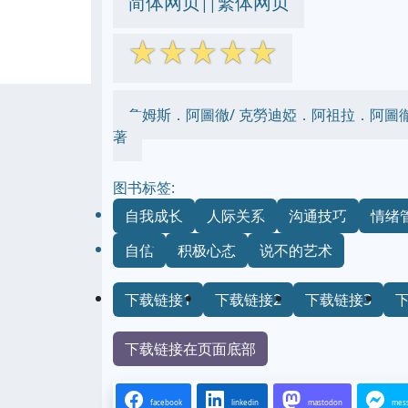
简体网页
繁体网页
||
☆
☆
☆
☆
☆
詹姆斯．阿圖徹/ 克勞迪婭．阿祖拉．阿圖徹 James Al
著
图书标签:
自我成长
人际关系
沟通技巧
情绪
自信
积极心态
说不的艺术
下载链接1
下载链接2
下载链接3
下载链接在页面底部
facebook
linkedin
mastodon
mes