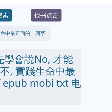
搜索
找书点击
踐生命中最正面的一個字!
先學會說No, 才能
說不, 實踐生命中最
pub mobi txt 电