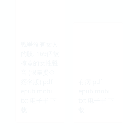
戰爭沒有女人
的臉: 169個被
掩蓋的女性聲
音 (限量燙金
簽名版) pdf
有病 pdf
epub mobi
epub mobi
txt 电子书 下
txt 电子书 下
载
载