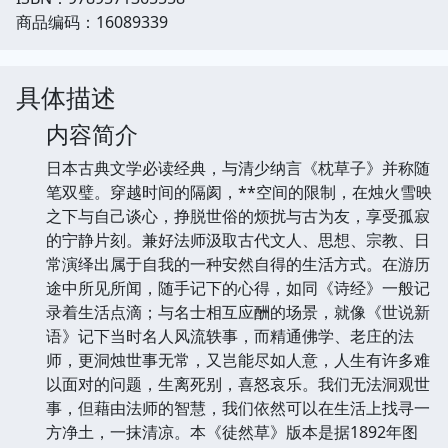
商品编码：16089339
具体描述
内容简介
日本古典文学必读经典，与清少纳言《枕草子》并称随
笔双璧。穿越时间的隔阂，**空间的限制，在烛火雪映
之下与自己谈心，挣脱世俗的烦扰与古为友，享受孤寂
的宁静片刻。兼好法师汲取古代文人、思想、宗教、日
常演绎出属于自我的一种安然自得的生活方式。在游历
途中所见所闻，随手记下的心得，如同《诗经》一般记
录着生活点滴；与名士相互应酬的场景，就像《世说新
语》记下当时名人风流轶事，而精通佛学、老庄的法
师，更洞烛世事无常，又岂能尽如人意，人生有许多难
以面对的问题，生离死别，喜怒哀乐。我们无法洞观世
事，但藉由法师的智慧，我们依然可以在生活上找寻一
方净土，一抹清凉。本《徒然草》版本是据1892年图