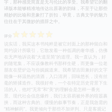
字，那种感觉简直是无与伦比的享受。我希望它的翻
译版本能够精准地传达出原著的韵味，不至于让那些
精妙的比喻和意象打了折扣，毕竟，古典文学的魅力
往往在于其微妙的措辞之中。
☆
☆
☆
☆
☆
评分
说实话，我买这本书纯粹是被它封面上的那种留白和
简约设计所吸引，它散发着一种低调的奢华感，仿佛
在无声地诉说着“大道至简”的道理。我一直认为，好
的随笔集，不应该像教科书那样生硬，而更像一位老
朋友在壁炉边与你娓娓道来。我希望吉田兼好的文字
能像一杯温热的清酒，入口清冽，回味悠长，没有丝
毫的矫揉造作。我很好奇，一个在特定历史背景下生
活的人，他对“无常”和“美”的理解会是怎样一番光
景。现代社会信息爆炸，我们太容易被外界的喧嚣裹
挟，而这种古典的、缓慢的叙事节奏，正是我急需的
“精神解药”。我更倾向于那些不加评判、只是客观记