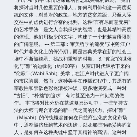
将探讨当时几位重要的俳人，如何利用俳句这一高度凝
练的文体，对幕府的政策、地方的贫富差距、乃至人际
交往中的虚伪进行含蓄的批判。这种“言有尽而意无穷”
的艺术手法，是文人自我保护的智慧，也是其精神高度
的体现。他们用极少的文字，构建了一个超越言语限制
的广阔意境。 --- 第二部：审美哲学的流变与冲突 江户
时代并非文化上的停滞期，而是古典美学在新的社会土
壤中不断被继承、挑战和重塑的时期。 3. “侘寂”的世俗
化与“雅”的边缘化（约400字） 从室町时代继承下来的
“侘寂”（Wabi-Sabi）美学，在江户时代进入了更广阔
的市民阶层。然而，这种美学在传播过程中，其原有的
宗教性和禁欲色彩逐渐被冲淡，更多地演变成一种对
“古旧”、“朴拙”的追求，有时甚至沦为一种刻意的做
作。 本书将对比分析在茶道复兴运动中，一些坚持古
法的大师与迎合市场的新一代之间的张力。探讨“雅”
（Miyabi）的传统概念如何在日益商业化的文化市场
中，逐渐被挤压到艺术的边缘，以及那些拒绝妥协的文
人，是如何在这种夹缝中坚守其精神的高洁。这种对