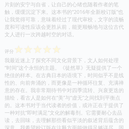
片刻的安宁与自省，让自己的心绪也随着作者的笔
触，缓缓沉淀下来。这本书的“2016年全新校订版”也
让我觉得可靠，意味着经过了现代审校，文字的流畅
度和可读性应该会更胜从前，能更顺畅地与这位古代
文人进行一次跨越时空的对话。
☆
☆
☆
☆
☆
评分
我最近迷上了探究不同文化背景下，文人如何处理
“时间”这个永恒的主题。《徒然草》无疑提供了一个
绝佳的样本。在古典日本的语境下，时间似乎不是线
性的、向前奔涌的，而更像是一种循环往复、充满禅
意的存在。我非常期待书中对四季流转、兴衰更迭的
描绘，看古人是如何在“美”与“虚无”之间找到平衡点
的。这本书对于当代读者的价值，或许正在于提供了
一种对抗“即时满足”文化的解毒剂。它需要耐心去品
读，去回味，去理解那些看似平淡的叙述背后蕴含的
深意。我希望校订版在注释方面能做得足够详尽，因