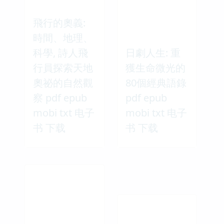
飛行的奧義:
時間、地理、
科學, 詩人飛
日劇人生: 重
行員探索天地
獲生命微光的
奧祕的自然觀
80個經典語錄
察 pdf epub
pdf epub
mobi txt 电子
mobi txt 电子
书 下载
书 下载