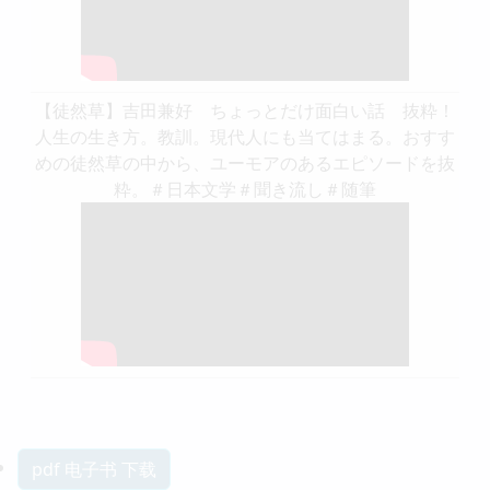
【徒然草】吉田兼好 ちょっとだけ面白い話 抜粋！
人生の生き方。教訓。現代人にも当てはまる。おすす
めの徒然草の中から、ユーモアのあるエピソードを抜
粋。＃日本文学＃聞き流し＃随筆
pdf 电子书 下载