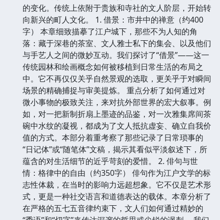
的变化。传统上依附于贵族和寺社的文人阶层，开始转
向新兴的町人文化。 1. 借景：市井中的禅意（约400
字） 本章细致描摹了江户城下，那些不为人知的角
落：藏于深巷的茶室、文人雅士私下的集会、以及他们
与手艺人之间的微妙互动。我们探讨了“借景”——这一
传统园林和绘画概念如何被移植到日常生活的布局之
中。它不再仅仅关乎自然景观的选取，更关乎于对瞬间
场景的精确捕捉与审美提炼。 重点分析了如何通过对
微小事物的极致关注，来对抗外部世界的宏大叙事。例
如，对一把新制折扇上墨迹的品鉴，对一次雅集席间茶
碗中水纹的凝视，都成为了文人抵抗虚妄、确立自我价
值的方式。本部分着重考察了那些记录了日常琐事的
“日记体”或“随笔体”文稿，揭示其看似平淡叙述下，所
蕴含的对生活细节的近乎苛刻的爱惜。 2. 俳句与世
情：格律中的自由（约350字） 俳句作为江户文学的标
志性体裁，在当时的影响力远超想象。它不仅是艺术形
式，更是一种社交语言和道德表达的载体。本章分析了
在严格的五七五音律约束下，文人们如何通过精妙的
“季语”和“切字”来传达深邃的哲思或尖锐的讽刺。 我们