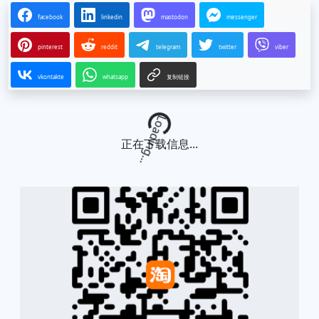
facebook
linkedin
mastodon
messenger
pinterest
reddit
telegram
twitter
viber
vkontakte
whatsapp
复制链接
Loading...
正在下载信息...