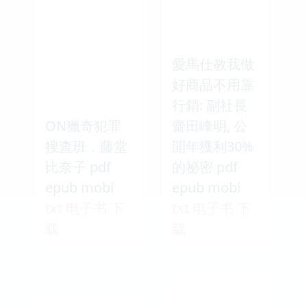
愛馬仕教我做
好商品不用靠
行銷: 副社長
ON獵奇犯罪
齋田峰明, 公
搜查班．藤堂
開年獲利30%
比奈子 pdf
的祕密 pdf
epub mobi
epub mobi
txt 电子书 下
txt 电子书 下
载
载