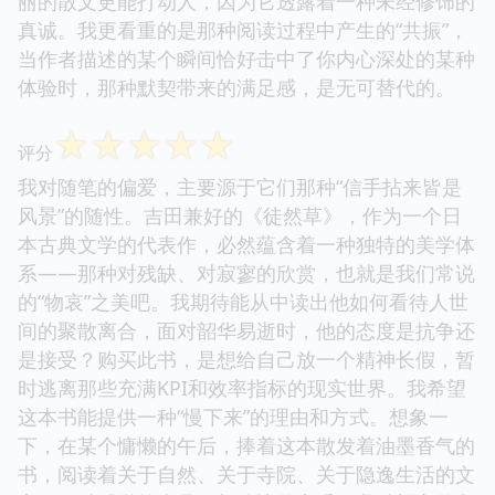
丽的散文更能打动人，因为它透露着一种未经修饰的
真诚。我更看重的是那种阅读过程中产生的“共振”，
当作者描述的某个瞬间恰好击中了你内心深处的某种
体验时，那种默契带来的满足感，是无可替代的。
☆
☆
☆
☆
☆
评分
我对随笔的偏爱，主要源于它们那种“信手拈来皆是
风景”的随性。吉田兼好的《徒然草》，作为一个日
本古典文学的代表作，必然蕴含着一种独特的美学体
系——那种对残缺、对寂寥的欣赏，也就是我们常说
的“物哀”之美吧。我期待能从中读出他如何看待人世
间的聚散离合，面对韶华易逝时，他的态度是抗争还
是接受？购买此书，是想给自己放一个精神长假，暂
时逃离那些充满KPI和效率指标的现实世界。我希望
这本书能提供一种“慢下来”的理由和方式。想象一
下，在某个慵懒的午后，捧着这本散发着油墨香气的
书，阅读着关于自然、关于寺院、关于隐逸生活的文