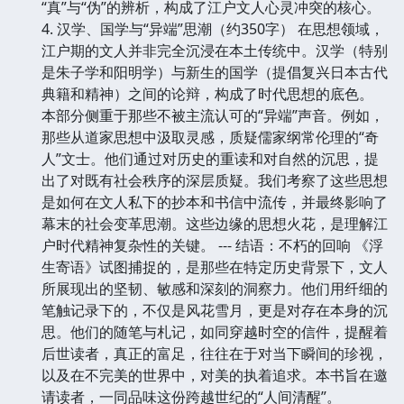
“真”与“伪”的辨析，构成了江户文人心灵冲突的核心。
4. 汉学、国学与“异端”思潮（约350字） 在思想领域，
江户期的文人并非完全沉浸在本土传统中。汉学（特别
是朱子学和阳明学）与新生的国学（提倡复兴日本古代
典籍和精神）之间的论辩，构成了时代思想的底色。
本部分侧重于那些不被主流认可的“异端”声音。例如，
那些从道家思想中汲取灵感，质疑儒家纲常伦理的“奇
人”文士。他们通过对历史的重读和对自然的沉思，提
出了对既有社会秩序的深层质疑。我们考察了这些思想
是如何在文人私下的抄本和书信中流传，并最终影响了
幕末的社会变革思潮。这些边缘的思想火花，是理解江
户时代精神复杂性的关键。 --- 结语：不朽的回响 《浮
生寄语》试图捕捉的，是那些在特定历史背景下，文人
所展现出的坚韧、敏感和深刻的洞察力。他们用纤细的
笔触记录下的，不仅是风花雪月，更是对存在本身的沉
思。他们的随笔与札记，如同穿越时空的信件，提醒着
后世读者，真正的富足，往往在于对当下瞬间的珍视，
以及在不完美的世界中，对美的执着追求。本书旨在邀
请读者，一同品味这份跨越世纪的“人间清醒”。