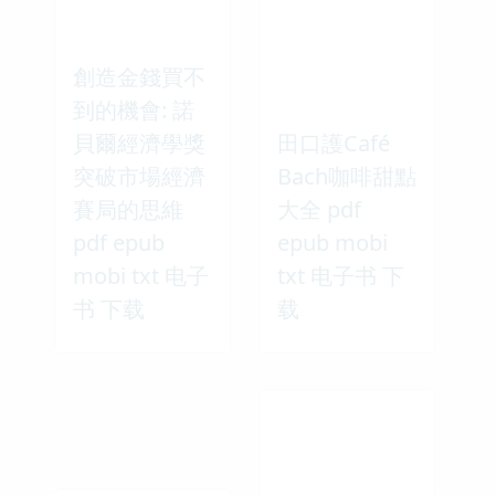
創造金錢買不
到的機會: 諾
貝爾經濟學獎
田口護Café
突破市場經濟
Bach咖啡甜點
賽局的思維
大全 pdf
pdf epub
epub mobi
mobi txt 电子
txt 电子书 下
书 下载
载