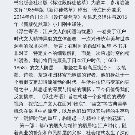
书出版会社出版《标注段解徒然草》为底本，参考岩波
文库1985年版《新订徒然草》译出。译注部分兼采
2014年角川文库《改订徒然草》今泉忠义译注与2015
年《新版徒然草》小川刚生译注。
《浮生寄语：江户文人的闲适与忧思》 一卷关于江户
时代文人精神风貌的立体画卷，一次对传统审美与世事
洞明的深度探寻。 导言：在时间的褶皱中回望 本书并
非对某一特定文本的细致解剖，而是一次跨越时空的精
神漫游。我们将目光聚焦于日本江户时代（1603-
1868）的文人阶层——那些在幕府高压统治下，以笔
墨、诗歌、茶道和园林寄托胸襟的智者。他们身处于一
个看似安定却暗流涌动的时代，生活在传统与变革的夹
缝之中，其思想的深度与情感的细腻，至今仍值得我们
反复揣摩。 《浮生寄语》旨在构建一个多维度的观察
视角，探究江户文人在面对“物哀”、“幽玄”等古典美学
概念在俗世中的流变，以及他们如何以其独特的生存哲
学，消解时代的重压，构建起一方精神上的“桃花源”。
--- 第一部：都市的烟火与精神的栖居地 江户时代，随
着商业的繁荣和市民阶层的兴起，社会结构发生了深刻