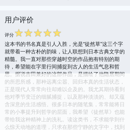
用户评价
☆
☆
☆
☆
☆
评分
这本书的书名真是引人入胜，光是“徒然草”这三个字
就带着一种古朴的韵味，让人联想到日本古典文学的
精髓。我一直对那些穿越时空的作品抱有特别的期
待，希望能在字里行间捕捉到古人的生活气息和哲
思。据说吉田兼好的这部作品，是描绘了他隐居期间
的所思所感，那种远离尘嚣、回归本真的生活状态，
正是现代人常常向往却难以企及的。我尤其期待看到
他对季节变迁的细腻捕捉，以及那种淡淡的、却又蕴
含深意的生活感悟。很多日本的随笔集，常常能将日
常的小事提升到哲学的层面，我希望《徒然草》也能
带给我这种精神上的洗礼。读这类书，不求能学到什
么惊天动地的道理，只求在那些宁静的文字中，找到