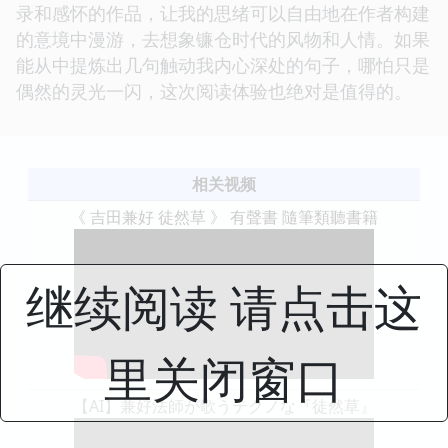
录和感怀的作品，让我的思绪可以自由地在作者构建
的意境中漫游，去想象镰仓时代的风物和人情。如果
能从中提炼出几句触动我内心深处的句子，哪怕只是
偶然的灵光一闪，这次阅读体验也绝对是值得的。
相关视频
《 吉田兼好 徒然草 》 有聲書 隨筆類聽書籍
继续阅读 请点击这
里关闭窗口
【AI】兼好法師が歌うテクノな『徒然草』