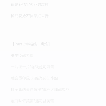
簡易花捲1?蔥花肉鬆捲
簡易花捲2?抹茶紅豆捲
【Part 3幸福感。烘焙】
●午後鹹零嘴
一片接一片?帕瑪起司薄餅
融合墨印風味?酪梨莎莎小點
肚子餓的最佳救援?豌豆火腿鹹馬芬
鹹口味舒芙蕾?起司舒芙蕾