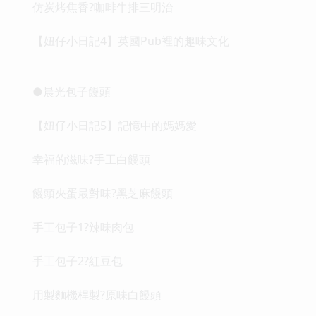
仿炭烤焦香?咖啡牛排三明治
【妞仔小日記4】英國Pub裡的趣味文化
●晨光包子饅頭
【妞仔小日記5】記憶中的媽媽愛
幸福的滋味?手工白饅頭
饅頭夾蛋最對味?黑芝麻饅頭
手工包子1?辣味肉包
手工包子2?紅豆包
用製麵機桿製?原味白饅頭