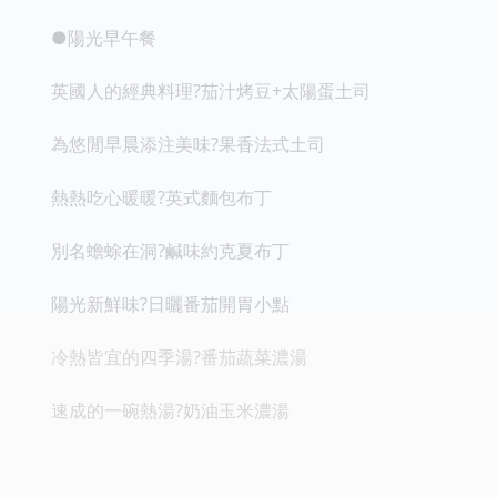
●陽光早午餐
英國人的經典料理?茄汁烤豆+太陽蛋土司
為悠閒早晨添注美味?果香法式土司
熱熱吃心暖暖?英式麵包布丁
別名蟾蜍在洞?鹹味約克夏布丁
陽光新鮮味?日曬番茄開胃小點
冷熱皆宜的四季湯?番茄蔬菜濃湯
速成的一碗熱湯?奶油玉米濃湯