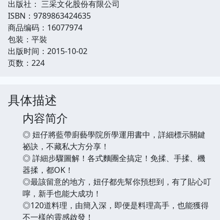
出版社： 三采文化股份有限公司
ISBN：9789863424635
商品编码：16077974
包装：平裝
出版时间：2015-10-02
页数：224
具体描述
内容简介
◎ 妞仔將藍帶廚藝學院所學運用書中，詳細標示關鍵
祕訣，不藏私大方分享！
◎ 詳細步驟圖解！各式麵團全搞定！免揉、手揉、機
器揉，都OK！
◎最該留意的地方，妞仔都先幫你預想到，有了貼心叮
嚀，新手也能大成功！
◎120道料理，由簡入深，即便是料理高手，也能獲得
不一樣的靈感啟發！