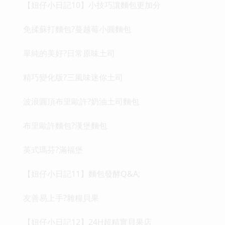
【妞仔小日記10】小技巧讓麵包更加分
免揉蘇打麵包?蔓越莓小圓麵包
單純的美好?日常原味土司
精巧變化版?三風味迷你土司
波浪圓頂布里歐許?奶油土司麵包
布里歐許麵包?漢堡麵包
英式瑪芬?滿福堡
【妞仔小日記11】麵包發酵Q&A;
友善易上手?雜糧貝果
【妞仔小日記12】24H超精實貝果店