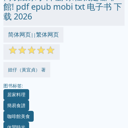
館! pdf epub mobi txt 电子书 下
载 2026
简体网页
繁体网页
||
☆
☆
☆
☆
☆
妞仔（黃宜貞） 著
图书标签:
居家料理
簡易食譜
咖啡館美食
休閒時光