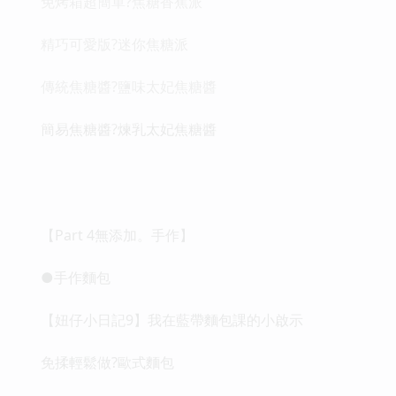
免烤箱超簡單?焦糖香蕉派
精巧可愛版?迷你焦糖派
傳統焦糖醬?鹽味太妃焦糖醬
簡易焦糖醬?煉乳太妃焦糖醬
【Part 4無添加。手作】
●手作麵包
【妞仔小日記9】我在藍帶麵包課的小啟示
免揉輕鬆做?歐式麵包