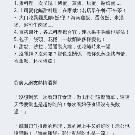
1. 蛋料理一次呈現！烤蛋、蒸蛋、烘蛋、歐姆蛋...。
2. 土司變化鹹甜料理，在家做出名店早午餐/下午茶！
3. 大口吃異國風麵/飯/堡！海南雞飯、蛋包飯、米漢
堡、起司牛肉堡...。
4. 百搭醬汁，各式料理都合宜，連水果不夠甜也能沾！
5. 包子、饅頭、花捲，一款麵團多樣變化！
6. 甜點、沙拉，通通裝入罐，想吃隨時來一罐！
7. 沒電鍋？沒烤箱？那也沒關係！教你免蒸免烤布蕾、
香蕉派、起司蛋糕！
◎廣大網友熱情迴響
「沒想到第一次看妞仔食譜，做出料理這麼簡單，連隔
天帶便當也是超好吃的！每次看妞仔食譜沒有失敗
過！」
「感謝妞仔推薦的料理，真的易上手又好好吃！老公也
說讚啦！『海南雞飯』雞汁配飯吃也是一流！ 」