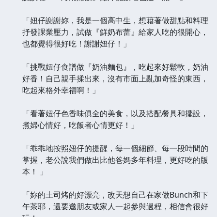
「妞仔謝謝妳，我是一個高中生，想藉著做甜點和料理
抒發課業壓力，試做『鮮奶布蕾』給家人吃的很開心，
也都覺得很好吃！謝謝妞仔！」
「挑戰妞仔食譜做『奶油麵包』，吃起來好鬆軟，奶油
好香！自己親手揉出來，沒有市面上亂加奇怪的東西，
吃起來格外幸福啊！」
「看著妞仔色香味俱全的美食，以及搭配餐具和擺設，
煮婦心情好，吃飯者心情更好！」
「乖乖地按照妞仔的提醒，每一個細節、每一段時間的
掌握，老公說我們做出比他爸媽多年料理，更好吃的版
本！ 」
「妳的土司烤的好漂亮，改天想自己在家做Bunch和下
午茶耶，還要邀朋友或家人一起參與過程，相信會很好