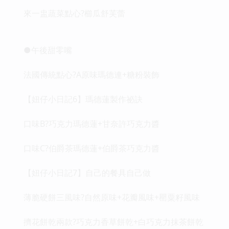
來一盅蔬菜點心?櫛瓜舒芙蕾
●午後甜零嘴
法國傳統點心?A原味瑪德連+糖粉裝飾
【妞仔小日記6】瑪德蓮製作祕訣
口味B?巧克力瑪德蓮+甘奈許巧克力醬
口味C?伯爵茶瑪德蓮+伯爵茶巧克力醬
【妞仔小日記7】自己的餐具自己做
薄脆硬餅三風味?自然原味+花瓣風味+罌粟籽風味
擠花餅乾兩款?巧克力香草餅乾+白巧克力抹茶餅乾