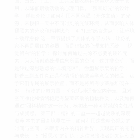
画、园艺、手工），工具应被收纳得既美观又便于取
用，以降低启动活动的心理门槛。 “氛围灯光”的设计
学： 详细介绍了如何利用不同色温（开尔文值）的光
源，来模拟一天中不同时刻的光线环境，从而影响人体
褪黑素的分泌和精神状态。 4. 打造“感官焦点”：让环境
主动疗愈你 这一章节提供了具体的布景方法，让你的
家不再是居住的容器，而是积极的心理支持系统。 “视
觉留白”的哲学： 探讨如何通过去除不必要的装饰元
素，为大脑创造处理信息所需的空间。这并非空旷，而
是经过深思熟虑的“非填充区”。 微型展示架的哲学：
挑选三到五件真正具有情感价值或美学意义的物品，赋
予它们专属的展示位置，而不是将所有收藏品堆砌在一
起。 植物的疗愈力量： 介绍几种适合室内养殖、且对
空气净化和情绪稳定有显著帮助的植物种类，以及如何
通过“照料植物”这一行为，模拟出一种可持续的责任感
与成就感。 第三部：精神的丰盈——超越物质的深度
滋养 本书的最高境界在于，如何利用这些精心规划的
时间与空间，来喂养内在的精神世界，实现真正的充电
与成长。 5. “慢思考”的训练：从信息接收者到知识创造