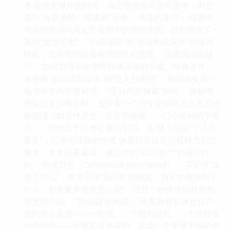
者 在信息爆炸的时代，真正的放松不是不思考，而是
进行“有质量的、慢速的”思考。 纸笔的复兴： 强调手
写在信息编码与记忆巩固中的独特优势。我们提供了一
系列“思维导图”、“心流笔记”和“非结构化写作”的练习
模板，旨在帮助读者梳理混乱的思绪。 深度阅读的技
巧： 如何挑选不追求即时满足感的长篇、经典著作，
并使用“提问式阅读法”和“交叉引用法”，将阅读变成一
场与作者的深度对话。 “无目的的探索”时间： 鼓励每
周留出至少两小时，去探索一个与专业领域完全无关的
新领域（如古代历史、天文学基础、一门小语种的字母
表），纯粹出于好奇心驱动学习。 6. 建立你的“个人档
案库”：记录与连接的价值 休息日不仅是消耗精力后的
恢复，更是积累素材、建立个人“知识资产”的最佳时
机。 情境日志（Contextual Journaling）： 不记录“发
生了什么”，而是记录“我当时的感觉、我从中领悟到了
什么、如果重来我会怎么做”。这是一种将经历转化为
智慧的方法。 “灵感箱”的构建： 收集所有在休息日产
生的微小灵感——一句话、一个颜色组合、一个突然冒
出的想法——并将其分类存档，形成一个专属于你的创