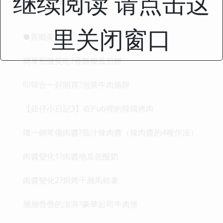
继续阅读 请点击这
休日野餐去?薑燒米漢堡
里关闭窗口
●異鄉美食
簡單煎微笑吃?香酥櫛瓜煎餅
印韓合一好開胃?泡菜牛肉烙餅
【妞仔小日記3】在Pub裡的韓國烤肉
燉一鍋常備肉醬?茄汁辣肉醬（辣肉醬的4種作法）
肉醬變化1?肉醬地瓜佐酸奶
肉醬變化2?焗烤千層馬鈴薯
層層疊疊的澎湃?豪華起司牛肉堡