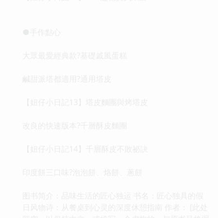
●手作點心
大眾最愛經典款?基礎戚風蛋糕
鹹甜派塔都適用?通用塔皮
【妞仔小日記13】塔皮麵團與烤塔皮
改良的快速版本?千層酥皮麵團
【妞仔小日記14】千層酥皮不敗祕訣
印度餅三口味?泡泡餅、烙餅、蔥餅
图书简介：品味生活的匠心独运 书名：匠心独具的假
日风物诗：从餐桌到心灵的深度休憩指南 作者： [此处