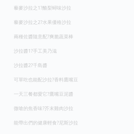
藜麥沙拉之1?酪梨蟳味沙拉
藜麥沙拉之2?水果優格沙拉
兩種佐醬隨意配?爽脆蔬菜棒
沙拉醬1?手工美乃滋
沙拉醬2?千島醬
可單吃也能配沙拉?香料鷹嘴豆
一天三餐都愛它?鷹嘴豆泥醬
微嗆的焦香味?芥末雞肉沙拉
能帶出們的健康輕食?尼斯沙拉