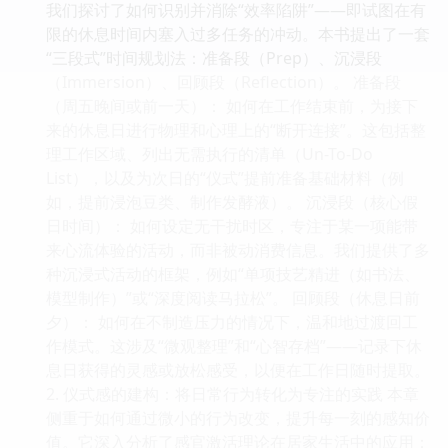
我们探讨了如何识别并消除“效率陷阱”——即试图在有
限的休息时间内塞入过多任务的冲动。本书提出了一套
“三段式”时间规划法：准备段（Prep）、沉浸段
（Immersion）、回顾段（Reflection）。 准备段
（周五晚间或前一天）： 如何在工作结束前，为接下
来的休息日进行物理和心理上的“断开连接”。这包括整
理工作区域、列出无需执行的清单（Un-To-Do
List），以及为次日的“仪式”提前准备基础材料（例
如，提前浸泡豆类、制作发酵液）。 沉浸段（核心假
日时间）： 如何设定无干扰时区，专注于某一项能带
来心流体验的活动，而非被动消费信息。我们提供了多
种沉浸式活动的框架，例如“单项技艺精进（如书法、
模型制作）”或“深度阅读马拉松”。 回顾段（休息日前
夕）： 如何在不制造压力的情况下，温和地过渡回工
作模式。这涉及“微观整理”和“心智存档”——记录下休
息日获得的灵感或放松感受，以便在工作日随时提取。
2. 仪式感的建构：将日常行为转化为专注的实践 本章
侧重于如何通过微小的行为改变，提升每一刻的感知价
值。它深入分析了感官激活理论在居家生活中的应用：