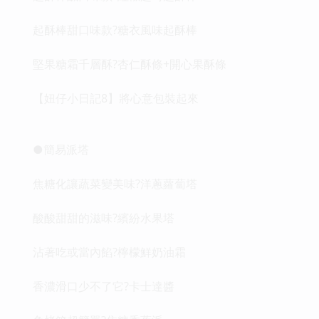
起酥棒甜口味款?糖衣風味起酥棒
堅果糖霜千層酥?杏仁酥條+開心果酥條
【妞仔小日記8】將心意包裝起來
●簡易派塔
焦糖化讓蔬菜變美味?洋蔥蘿蔔塔
酸酸甜甜的滋味?繽紛水果塔
沾著吃或當內餡?檸檬鮮奶油霜
香濃滑口少不了它?卡士達醬