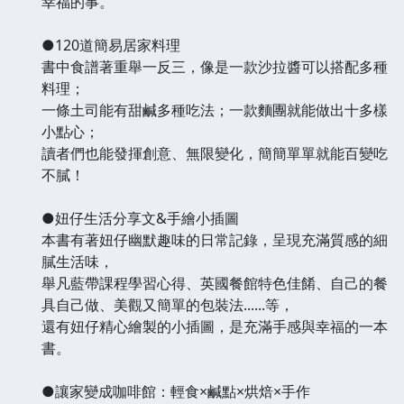
幸福的事。
●120道簡易居家料理
書中食譜著重舉一反三，像是一款沙拉醬可以搭配多種
料理；
一條土司能有甜鹹多種吃法；一款麵團就能做出十多樣
小點心；
讀者們也能發揮創意、無限變化，簡簡單單就能百變吃
不膩！
●妞仔生活分享文&手繪小插圖
本書有著妞仔幽默趣味的日常記錄，呈現充滿質感的細
膩生活味，
舉凡藍帶課程學習心得、英國餐館特色佳餚、自己的餐
具自己做、美觀又簡單的包裝法......等，
還有妞仔精心繪製的小插圖，是充滿手感與幸福的一本
書。
●讓家變成咖啡館：輕食×鹹點×烘焙×手作