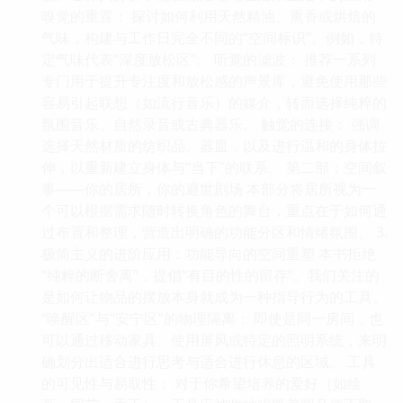
嗅觉的重置： 探讨如何利用天然精油、熏香或烘焙的
气味，构建与工作日完全不同的“空间标识”。例如，特
定气味代表“深度放松区”。 听觉的滤波： 推荐一系列
专门用于提升专注度和放松感的声景库，避免使用那些
容易引起联想（如流行音乐）的媒介，转而选择纯粹的
氛围音乐、自然录音或古典器乐。 触觉的连接： 强调
选择天然材质的纺织品、器皿，以及进行温和的身体拉
伸，以重新建立身体与“当下”的联系。 第二部：空间叙
事——你的居所，你的避世剧场 本部分将居所视为一
个可以根据需求随时转换角色的舞台，重点在于如何通
过布置和整理，营造出明确的功能分区和情绪氛围。 3.
极简主义的进阶应用：功能导向的空间重塑 本书拒绝
“纯粹的断舍离”，提倡“有目的性的留存”。我们关注的
是如何让物品的摆放本身就成为一种指导行为的工具。
“唤醒区”与“安宁区”的物理隔离： 即使是同一房间，也
可以通过移动家具、使用屏风或特定的照明系统，来明
确划分出适合进行思考与适合进行休息的区域。 工具
的可见性与易取性： 对于你希望培养的爱好（如绘