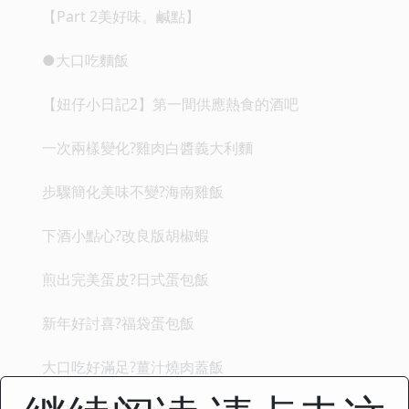
【Part 2美好味。鹹點】
●大口吃麵飯
【妞仔小日記2】第一間供應熱食的酒吧
一次兩樣變化?雞肉白醬義大利麵
步驟簡化美味不變?海南雞飯
下酒小點心?改良版胡椒蝦
煎出完美蛋皮?日式蛋包飯
新年好討喜?福袋蛋包飯
大口吃好滿足?薑汁燒肉蓋飯