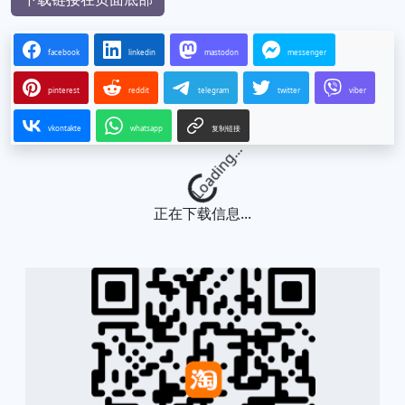
facebook
linkedin
mastodon
messenger
pinterest
reddit
telegram
twitter
viber
vkontakte
whatsapp
复制链接
Loading...
正在下载信息...