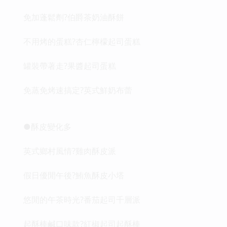
免加蓬鬆劑?伯爵茶奶油酥餅
不用烤的蛋糕?杏仁檸檬起司蛋糕
罐裝帶著走?果醬起司蛋糕
免蒸免烤速搞定?英式鮮奶布蕾
●酥皮變化多
英式鄉村風情?雞肉酥皮派
假日優閒午後?鮪魚酥皮小塔
悠閒的午茶時光?番茄起司千層派
起酥棒鹹口味款?紅椒起司起酥棒