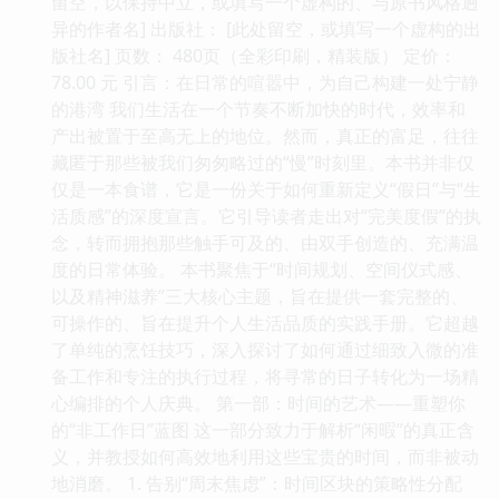
留空，以保持中立，或填写一个虚构的、与原书风格迥
异的作者名] 出版社： [此处留空，或填写一个虚构的出
版社名] 页数： 480页（全彩印刷，精装版） 定价：
78.00 元 引言：在日常的喧嚣中，为自己构建一处宁静
的港湾 我们生活在一个节奏不断加快的时代，效率和
产出被置于至高无上的地位。然而，真正的富足，往往
藏匿于那些被我们匆匆略过的“慢”时刻里。本书并非仅
仅是一本食谱，它是一份关于如何重新定义“假日”与“生
活质感”的深度宣言。它引导读者走出对“完美度假”的执
念，转而拥抱那些触手可及的、由双手创造的、充满温
度的日常体验。 本书聚焦于“时间规划、空间仪式感、
以及精神滋养”三大核心主题，旨在提供一套完整的、
可操作的、旨在提升个人生活品质的实践手册。它超越
了单纯的烹饪技巧，深入探讨了如何通过细致入微的准
备工作和专注的执行过程，将寻常的日子转化为一场精
心编排的个人庆典。 第一部：时间的艺术——重塑你
的“非工作日”蓝图 这一部分致力于解析“闲暇”的真正含
义，并教授如何高效地利用这些宝贵的时间，而非被动
地消磨。 1. 告别“周末焦虑”：时间区块的策略性分配