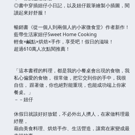
◎書中穿插妞仔小日記，以及妞仔親筆繪製小插圖，閱
讀起來好舒服！
暢銷書《從一個人到兩個人的小家微食堂》作者新作！
藍帶生活家妞仔Sweet Home Cooking
輕食×鹹點×烘焙×手作，享受吧！假日的滋味！
超過610萬人次點閱推薦！
「這本書裡的料理，都是我的小餐桌會出現的食物，我
私心偏愛的食物， 很常做，把它交到你的手中，我很
自信， 跟著做，你也絕對能重現，也能成功端上你家
餐桌。」
－－妞仔
休假日就該好好放鬆，不必外出人擠人，在家做料理最
紓壓，
藉由美食料理、烘焙手作、生活營造，讓窩在家變成最