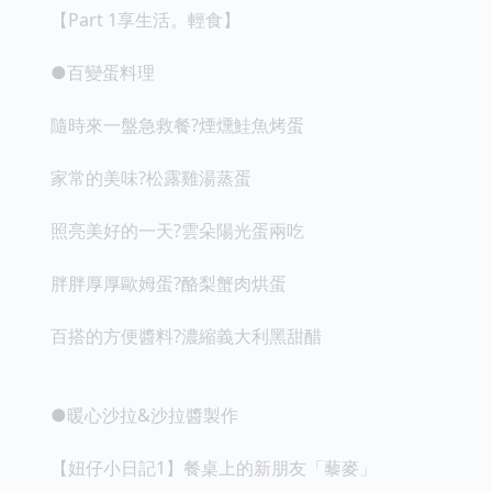
【Part 1享生活。輕食】
●百變蛋料理
隨時來一盤急救餐?煙燻鮭魚烤蛋
家常的美味?松露雞湯蒸蛋
照亮美好的一天?雲朵陽光蛋兩吃
胖胖厚厚歐姆蛋?酪梨蟹肉烘蛋
百搭的方便醬料?濃縮義大利黑甜醋
●暖心沙拉&沙拉醬製作
【妞仔小日記1】餐桌上的新朋友「藜麥」