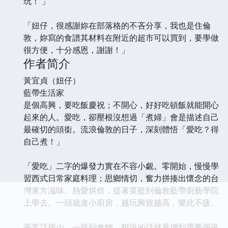
玩！ 」
「妞仔，很感謝妳在部落格的不吝分享，我也是住倫
敦，妳寫的食譜其材料在附近的超市可以買到，要學做
很方便，十分感恩，謝謝！」
作者简介
黃宜貞（妞仔）
藍帶生活家
是個高興，要吃飯慶祝；不開心，好好吃頓飯就能開心
起來的人。愛吃，卻壓根沒想過「煮婦」會是描述自己
最確切的頭銜。流浪倫敦的日子，深刻體悟「愛吃？得
自己煮！」
「愛吃」二字的爆發力實在不容小覷。零開始，慢慢學
習西式日常家庭料理；思鄉情切，奮力拼揍出懷念的台
灣東方滋味。熱愛烘焙，提著菜籃到倫敦藍帶廚藝學院
上學去。一頭栽進小廚房，越玩興致越高，樂此不疲。
平常話很少，一提到食物，想說的話就暴增到需要個平