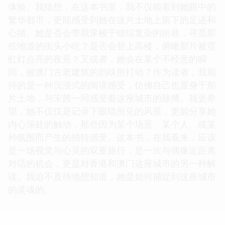
体验。我猜想，在这本书里，我不仅能看到她眼中的
繁华都市，更能感受到她在这片土地上留下的足迹和
心绪。她是否会带我穿梭于错综复杂的街巷，寻觅那
些地道的街头小吃？是否会登上高楼，俯瞰那片被霓
虹灯点亮的夜景？又或者，她会在某个不经意的瞬
间，被澳门古老建筑的韵味所打动？作为读者，我期
待的是一种沉浸式的阅读感受，仿佛自己也置身于那
片土地，与宋茜一同感受着这座城市的脉搏。我更希
望，她不仅仅是记录下眼睛所见的风景，更能分享她
内心深处的触动，那些因为某个场景、某个人、或某
种氛围而产生的独特感受。这本书，在我看来，应该
是一场视觉与心灵的双重旅行，是一次与偶像近距离
对话的机会，更是对香港和澳门这座城市的另一种解
读。我迫不及待地想知道，她是如何捕捉到这座城市
的灵魂的。