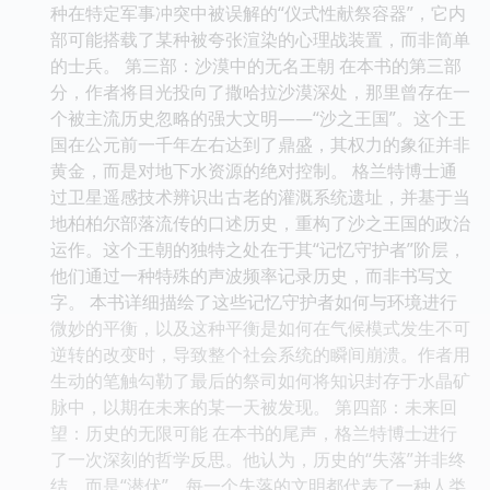
种在特定军事冲突中被误解的“仪式性献祭容器”，它内
部可能搭载了某种被夸张渲染的心理战装置，而非简单
的士兵。 第三部：沙漠中的无名王朝 在本书的第三部
分，作者将目光投向了撒哈拉沙漠深处，那里曾存在一
个被主流历史忽略的强大文明——“沙之王国”。这个王
国在公元前一千年左右达到了鼎盛，其权力的象征并非
黄金，而是对地下水资源的绝对控制。 格兰特博士通
过卫星遥感技术辨识出古老的灌溉系统遗址，并基于当
地柏柏尔部落流传的口述历史，重构了沙之王国的政治
运作。这个王朝的独特之处在于其“记忆守护者”阶层，
他们通过一种特殊的声波频率记录历史，而非书写文
字。 本书详细描绘了这些记忆守护者如何与环境进行
微妙的平衡，以及这种平衡是如何在气候模式发生不可
逆转的改变时，导致整个社会系统的瞬间崩溃。作者用
生动的笔触勾勒了最后的祭司如何将知识封存于水晶矿
脉中，以期在未来的某一天被发现。 第四部：未来回
望：历史的无限可能 在本书的尾声，格兰特博士进行
了一次深刻的哲学反思。他认为，历史的“失落”并非终
结，而是“潜伏”。每一个失落的文明都代表了一种人类