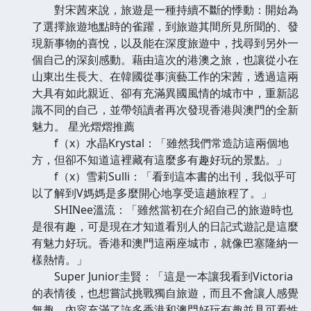
對宋茜來說，旅遊是一種持續不斷的悸動：開始為
了選擇旅遊地點時的雀躍，到旅遊其間所見所聞的、發
現新事物的喜悅，以及能在深度旅遊中，找尋到另外一
個自己的深刻感動。藉由這次的港澳之旅，也讓從小在
山東出生長大、在韓國從事演藝工作的宋茜，透過這兩
大具有如此親近、卻有充滿異國風情的城市中，重新認
識不同的自己，並帶領讀者再次發現香港與澳門的全新
魅力。 星光熠熠推薦
f（x）水晶Krystal：「雖然我們常造訪這兩個地
方，但卻不知道這裡藏有這麼多有趣好玩的景點。」
f（x）雪莉Sulli：「看到這本書的出刊，我似乎可
以了解到V媽媽是多麼開心地享受這趟旅程了。」
SHINee溫流：「雖然當初在介紹自己的旅遊時也
是很有趣，可是現在才知道看別人的日記式遊記是這麼
有魅力好玩。香港和澳門這兩座城市，就像巴塞隆納一
樣熱情。」
Super Junior圭賢：「這是一本讓我看到Victoria
的表情後，也想嘗試挑戰獨自旅遊，而且不會讓人感覺
無趣，內容充滿了許多香港和澳門好玩有趣並具可看性