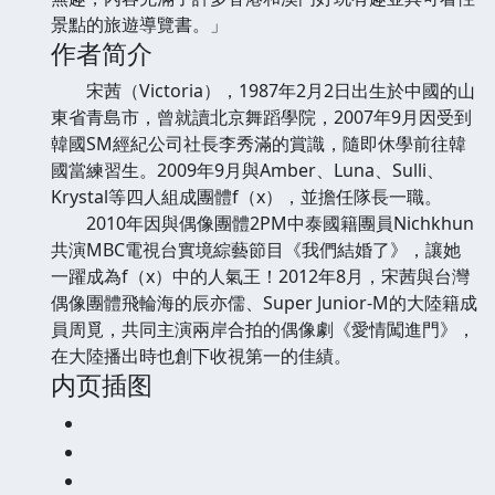
景點的旅遊導覽書。」
作者简介
宋茜（Victoria），1987年2月2日出生於中國的山
東省青島市，曾就讀北京舞蹈學院，2007年9月因受到
韓國SM經紀公司社長李秀滿的賞識，隨即休學前往韓
國當練習生。2009年9月與Amber、Luna、Sulli、
Krystal等四人組成團體f（x），並擔任隊長一職。
2010年因與偶像團體2PM中泰國籍團員Nichkhun
共演MBC電視台實境綜藝節目《我們結婚了》，讓她
一躍成為f（x）中的人氣王！2012年8月，宋茜與台灣
偶像團體飛輪海的辰亦儒、Super Junior-M的大陸籍成
員周覓，共同主演兩岸合拍的偶像劇《愛情闖進門》，
在大陸播出時也創下收視第一的佳績。
内页插图