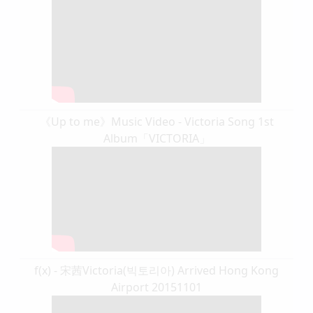
《Up to me》Music Video - Victoria Song 1st
Album「VICTORIA」
f(x) - 宋茜Victoria(빅토리아) Arrived Hong Kong
Airport 20151101