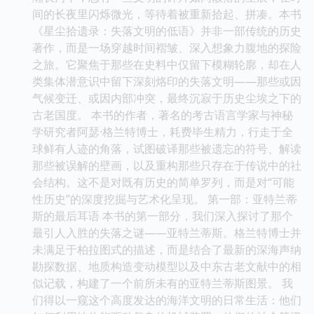
间的长夜里闪烁微光，等待着被重新拾起、拼凑。本书
《星尘拾遗录：失落文明的低语》并非一部传统的历史
著作，而是一场穿越时间褶皱、深入想象力腹地的探险
之旅。它聚焦于那些在史料中仅留下模糊轮廓，却在人
类集体潜意识中留下深刻烙印的失落文明——那些或因
气候变迁、或因内部冲突，最终沉寂于历史尘埃之下的
古老国度。 本书的作者，著名的考古语言学家与神秘
学研究者阿瑟·格兰特博士，耗费毕生精力，行走于全
球鲜有人迹的角落，试图破译那些被遗忘的符号、解读
那些被误解的壁画，以及重构那些只存在于传说中的社
会结构。这不是对既有历史的简单罗列，而是对“可能
性历史”的深度挖掘与艺术化呈现。 第一部：亚特兰蒂
斯的最后耳语 本书的第一部分，我们深入探讨了那个
最引人入胜的失落之谜——亚特兰蒂斯。格兰特博士并
未满足于柏拉图式的描述，而是结合了最新的深海声纳
勘探数据、地质构造变动模型以及中东古老文献中的相
似记载，构建了一个前所未有的亚特兰蒂斯图景。 我
们得以一窥这个高度发达的海洋文明的日常生活：他们