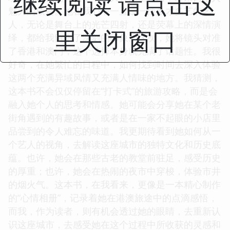
继续阅读 请点击这
魅力的欣赏。她在我心中一直是一位多才多艺的艺
人，无论是舞台上的光芒四射，还是荧幕上的深情演
里关闭窗口
绎，都给我留下了深刻的印象。这次，她将镜头对准
了香港和澳门，这个选择本身就充满了话题性。我很
好奇，在她繁忙的日程中，如何找到时间去深入体验
这两个充满异域风情又充满人情味的地方。我猜测，
这本书不会仅仅停留在“打卡式”的旅游攻略，而是会
融入她个人的思考和情感。她可能会分享她在某个老
街角遇到的有趣故事，或者是在一家不起眼的小店里
品尝到的令人难忘的味道。我更期待看到她如何从一
个艺人的视角，去解读这座城市的独特文化和历史底
蕴。也许，她会在那些古老的教堂前驻足，感受历史
的厚重；也许，她会在热闹的夜市中穿梭，体验市井
的烟火气。这本书，在我看来，更像是一本精心制作
的“心情相册”，记录着她在港澳旅途中的点滴感悟，
而我，作为读者，则有机会透过她的眼睛，去重新认
识这座城市，去感受她在这个过程中所收获的灵感和