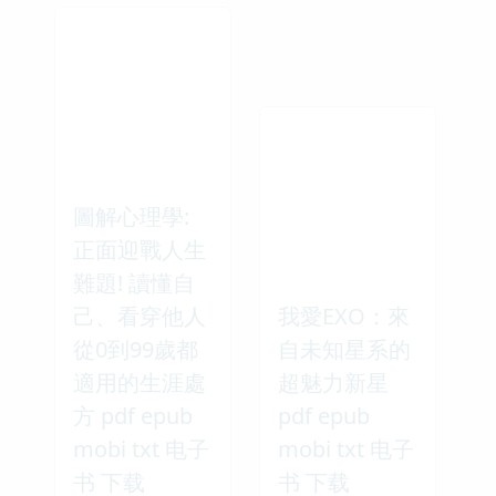
圖解心理學:
正面迎戰人生
難題! 讀懂自
己、看穿他人
我愛EXO：來
從0到99歲都
自未知星系的
適用的生涯處
超魅力新星
方 pdf epub
pdf epub
mobi txt 电子
mobi txt 电子
书 下载
书 下载