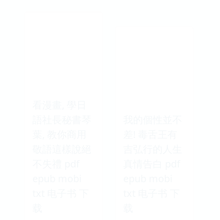
看漫畫, 學日
語社長秘書琴
我的個性並不
葉, 教你商用
差! 毒舌王有
敬語這樣說絕
吉弘行的人生
不失禮 pdf
真情告白 pdf
epub mobi
epub mobi
txt 电子书 下
txt 电子书 下
载
载