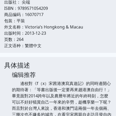
出版社： 尖端
ISBN：9789571054209
商品编码：16070717
包装：平裝
外文名称：Victoria’s Hongkong & Macau
出版时间：2013-12-23
页数：264
正文语种：繁體中文
具体描述
编辑推荐
邊校對《f（x）宋茜港澳寫真遊記》的同時邊開心
的期待著：「等書出版後一定要再來趟港澳自由行！」
畢竟面對2014跨年以及農曆年將近的年終時刻，怎麼
可以不好好犒賞自己一年來的辛勞，趁機享樂一下呢？
而且對於台灣人來說，香港和澳門這兩個一年去個兩、
三幾次也不嫌多的城市，在看完宋茜親自走訪且發自內