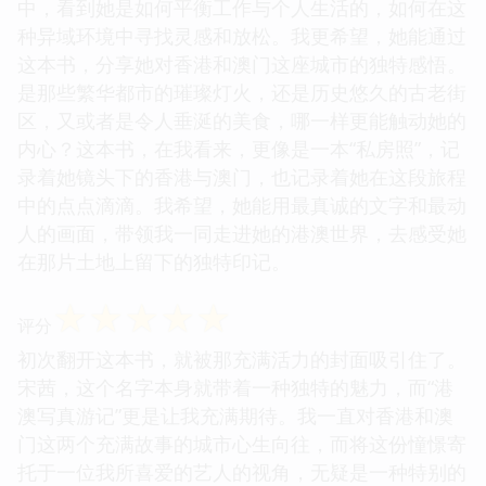
中，看到她是如何平衡工作与个人生活的，如何在这
种异域环境中寻找灵感和放松。我更希望，她能通过
这本书，分享她对香港和澳门这座城市的独特感悟。
是那些繁华都市的璀璨灯火，还是历史悠久的古老街
区，又或者是令人垂涎的美食，哪一样更能触动她的
内心？这本书，在我看来，更像是一本“私房照”，记
录着她镜头下的香港与澳门，也记录着她在这段旅程
中的点点滴滴。我希望，她能用最真诚的文字和最动
人的画面，带领我一同走进她的港澳世界，去感受她
在那片土地上留下的独特印记。
☆
☆
☆
☆
☆
评分
初次翻开这本书，就被那充满活力的封面吸引住了。
宋茜，这个名字本身就带着一种独特的魅力，而“港
澳写真游记”更是让我充满期待。我一直对香港和澳
门这两个充满故事的城市心生向往，而将这份憧憬寄
托于一位我所喜爱的艺人的视角，无疑是一种特别的