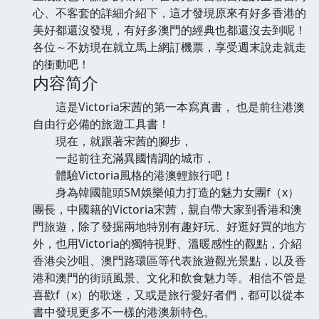
心、不客套的詳細介紹下，這才發現原來有好多香港的
美好都還沒發現，有好多澳門的經典也都還沒去到呢！
各位～不妨現在就立馬上網訂機票，享受週末說走就走
的衝動吧！
内容简介
這是Victoria宋茜的第一本寫真書， 也是前往港澳
自由行必備的旅遊工具書！
現在，就跟著宋茜的腳步，
一起前往充滿異國情調的城市，
體驗Victoria風格的港澳輕旅行吧！
身為韓國龍頭SM娛樂傾力打造的魅力女團f（x）
團長，中國籍的Victoria宋茜，親自帶大家到香港和澳
門旅遊，除了發掘兩地特別有趣好玩、好逛好買的地方
外，也用Victoria的獨特視野、溫暖感性的觀點，介紹
香港尖沙咀、澳門路環區等代表旅遊觀光景點，以及香
港和澳門的街頭風景、文化和飲食魅力等。相信不管是
喜歡f（x）的歌迷，又或是旅行愛好者們，都可以從本
書中發現更多不一樣的港澳新特色。