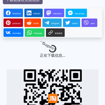
facebook
linkedin
mastodon
messenger
pinterest
reddit
telegram
twitter
viber
vkontakte
whatsapp
复制链接
Loading...
正在下载信息...