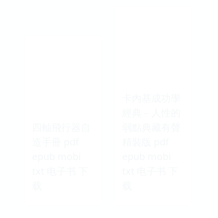
卡內基成功學
經典－人性的
四軸飛行器自
弱點典藏有聲
造手冊 pdf
精裝版 pdf
epub mobi
epub mobi
txt 电子书 下
txt 电子书 下
载
载