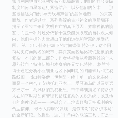
如何利用地热能驱动复杂的机械装置，他们的社会等级
制度如何与星象运行紧密结合，以及他们的艺术——那
些被描述为“能引导光线与声音”的晶体雕塑——的真实
面貌。作者通过对一系列晦涩的古老祷文的重新翻译，
揭示了亚特兰蒂斯文明衰亡的真正原因：并非神祇的愤
怒，而是一种对过分依赖于复杂能源系统的自我毁灭倾
向。他们掌握的力量超出了他们道德和智慧的承受范
围。 第二部：特洛伊城下的时间错位 特洛伊，这个因
荷马史诗而闻名的城市，其真实面貌远比我们想象的要
复杂。本书的第二部分，作者将视角从希腊英雄的个人
恩怨转向了特洛伊城邦本身的多元文化特性。 格兰特
博士通过分析小亚细亚地区不同时期的陶器碎片和贸易
路线图，指出特洛伊（伊利昂）绝非单一的文化实体，
而是一个融合了安纳托利亚本土、爱琴海岛屿以及更远
方巴尔干半岛风格的贸易枢纽。书中详细描述了特洛伊
人在和平时期如何管理其错综复杂的关税系统，以及他
们的宗教仪式——一种融合了土地崇拜和天空观测的复
合型信仰。 最令人惊叹的发现，是作者对“特洛伊木马”
的全新解读。他提出，这并非单纯的欺骗工具，而是一