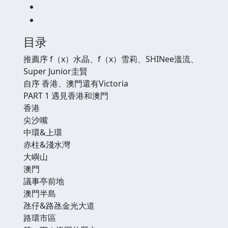
目录
推薦序 f（x）水晶、f（x）雪莉、SHINee溫流、
Super Junior圭賢
自序 香港、澳門還有Victoria
PART 1 遇見香港和澳門
香港
尖沙嘴
中環&上環
赤柱&淺水灣
大嶼山
澳門
議事亭前地
澳門半島
氹仔&路氹金光大道
路環市區