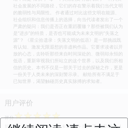
社会发展的不同路径，它们的存在警示着我们当代文明
的脆弱性与局限性。 作者通过对比这些文明在能源、
社会组织和信息传播上的选择，向当代读者发出了一个
严肃的疑问：我们是否正在重蹈覆辙？那些被我们认为
是“进步”的特质，是否也可能成为未来文明的“失落之
源”？ 《星尘拾遗录：失落文明的低语》是一部挑战既
有认知、激发无限遐想的非虚构作品。它要求读者以开
放的心态，去聆听那些来自时间深处的、微弱却永恒的
低语，重新审视我们所站立的这个世界，以及我们所相
信的历史。本书不仅是一部关于过去的探秘之作，更是
一份关于人类未来的深刻警示录。 献给所有不满足于
已知世界，渴望触碰历史真实脉搏的求知者。
用户评价
☆
☆
☆
☆
☆
评分
坦白说，我购买这本书很大程度上是出于对宋茜个人