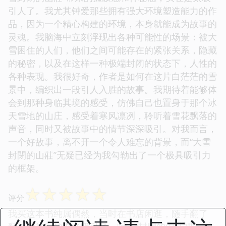
引人了。我尤其钟爱那些拥有强大环境塑造能力的作
品，因为一个精心构建的环境，本身就能成为故事的
灵魂。我脑海中立刻浮现出各种可能性的场景：被大
雪困住的人们，他们之间可能存在的紧张关系，隐藏
的秘密，以及在这样一种极端封闭的状态下，人性的
各种表现。我很好奇，作者是如何在这片白茫茫的雪
景中，编织出一段引人入胜的故事。我期待着能够体
会到那种身临其境的感受，仿佛自己也置身于那个冰
天雪地的山庄，感受着寒风凛冽，聆听着雪花飘落的
声音，同时又被故事中的情节深深吸引。对我而言，
一个好故事，离不开一个令人难忘的背景，而“大雪
封閉的山莊”无疑已经为我勾勒出了一个极具吸引力
的框架。
☆
☆
☆
☆
☆
评分
我买这本书纯属偶然，当时在书店闲逛，随手翻了