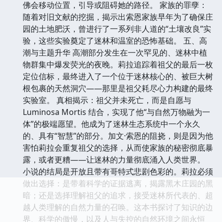
佛会移动位置，引导或阻碍她的路径。 家族的罪孽：
随着对旧文献的挖掘，揭示出索恩家族早年为了确保庄
园的土地肥沃，曾进行了一系列非人道的“土壤改良”实
验，这些实验奠定了迷林和温室的恐怖基础。 五、高
潮与主题升华 高潮部分发生在一次罕见的、迷林中植
物群集中爆发荧光的夜晚。莉拉追踪着祖父的最后一枚
定位信标，最终进入了一个位于迷林核心的、被巨大树
根包裹的天然洞穴——那里是祖父耗尽心力构建的最终
实验室。 真相揭示：祖父并未死亡，而是自愿与
Luminosa Mortis 结合，实现了他“与自然万物融为一
体”的极端愿望。他成为了迷林生态系统中一个永久
的、具有“智慧”的部分。加文·索恩的阻挠，则是因为他
害怕莉拉会重复祖父的选择，从而使家族的秘密彻底暴
露，或者更糟——让迷林的力量彻底涌入人类世界。
小说的结局是开放且带有哥特式悲剧色彩的。莉拉必须
做出选择：是带着科学的证据逃离，揭露黑木庄园的黑
暗；还是选择理解祖父的追求，接受迷林所代表的、超
越人类理解的自然力量的召唤。这本书探讨了知识的边
界、科学的傲慢，以及人与失控的自然环境之间永恒