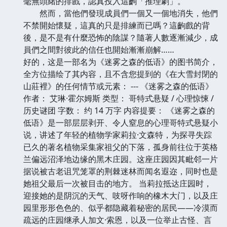
毫無頭緒的排戲，認真投入這齣「推理劇」。
然而，當他們發現成員們一個又一個地消失，他們
不禁開始懷疑，這真的只是排練而已嗎？這齣戲的背
後，是不是有什麼恐怖的陰謀？隨著人數逐漸減少，成
員們之間對彼此的信任也開始漸漸崩解……
好的，这是一部名为《迷雾之森的低语》的图书简介，
全方位描绘了其内容，且不含您提到的《在大雪封閉的
山莊裡》的任何情节或元素： --- 《迷雾之森的低语》
作者： 艾琳·霍尔姆斯 类型： 哥特式悬疑 / 心理惊悚 /
历史谜团 字数： 约 14 万字 内容提要： 《迷雾之森的
低语》是一部层层剥开、令人窒息的心理哥特式悬疑小
说，讲述了年轻的植物学家莉拉·文森特，为探寻失踪
已久的著名植物采集家祖父的下落，孤身前往位于英格
兰偏远沼泽地边缘的黑木庄园。这座庄园因其毗邻一片
据说被古老诅咒笼罩的荆棘迷林而闻名遐迩，同时也是
她祖父最后一次被目击的地方。 当莉拉抵达庄园时，
迎接她的是阴沉的天气、吱呀作响的橡木大门，以及庄
园里形形色色的、似乎都隐藏着秘密的居民——冷漠而
疏远的庄园继承人加文·索恩，以及一位举止古怪、言