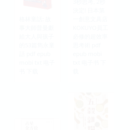
3秒思考, 2秒
決定! 日本第
格林童話: 故
一創意文具店
事大師普曼獻
KOKUYO員工
給大人與孩子
必修的超效率
的53篇雋永童
思考術 pdf
話 pdf epub
epub mobi
mobi txt 电子
txt 电子书 下
书 下载
载