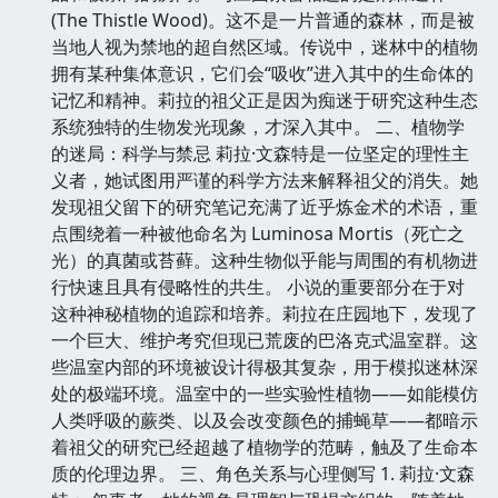
(The Thistle Wood)。这不是一片普通的森林，而是被
当地人视为禁地的超自然区域。传说中，迷林中的植物
拥有某种集体意识，它们会“吸收”进入其中的生命体的
记忆和精神。莉拉的祖父正是因为痴迷于研究这种生态
系统独特的生物发光现象，才深入其中。 二、植物学
的迷局：科学与禁忌 莉拉·文森特是一位坚定的理性主
义者，她试图用严谨的科学方法来解释祖父的消失。她
发现祖父留下的研究笔记充满了近乎炼金术的术语，重
点围绕着一种被他命名为 Luminosa Mortis（死亡之
光）的真菌或苔藓。这种生物似乎能与周围的有机物进
行快速且具有侵略性的共生。 小说的重要部分在于对
这种神秘植物的追踪和培养。莉拉在庄园地下，发现了
一个巨大、维护考究但现已荒废的巴洛克式温室群。这
些温室内部的环境被设计得极其复杂，用于模拟迷林深
处的极端环境。温室中的一些实验性植物——如能模仿
人类呼吸的蕨类、以及会改变颜色的捕蝇草——都暗示
着祖父的研究已经超越了植物学的范畴，触及了生命本
质的伦理边界。 三、角色关系与心理侧写 1. 莉拉·文森