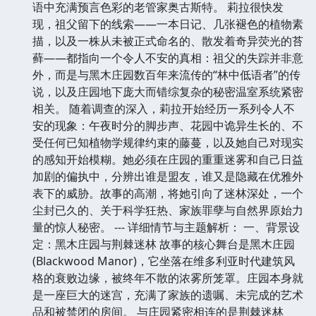
语中充满预言色彩的老管家奥古斯特。 莉拉很快发
现，祖父留下的线索——一本日记、几张褪色的植物素
描，以及一株从未被正式命名的、散发着奇异荧光的苔
藓——都指向一个令人不安的真相：祖父的失踪并非意
外，而是与黑木庄园数百年来流传的“林中低语者”的传
说，以及庄园地下庞大而错综复杂的秘密温室系统紧密
相关。 随着调查的深入，莉拉开始经历一系列令人不
安的现象：午夜时分的脚步声、花园中诡异生长的、不
受任何已知植物学规律约束的藤蔓，以及她自己对现实
的感知开始模糊。她必须在庄园的重重迷雾和自己日益
加剧的偏执中，分辨出谁是盟友，谁又是隐藏在优雅外
表下的威胁。故事的高潮，将她引向了迷林深处，一个
尘封已久的、关于科学狂热、家族罪孽与自然界原始力
量的惊人秘密。 --- 详细情节与主题解析： 一、背景设
定：黑木庄园与荆棘迷林 故事的核心舞台是黑木庄园
(Blackwood Manor)，它坐落在维多利亚时代建筑风
格的衰败边缘，被终年不散的浓雾所笼罩。庄园本身就
是一座巨大的迷宫，充满了家族的遗嘱、未完成的艺术
品和被禁闭的房间。 与庄园紧密相连的是荆棘迷林