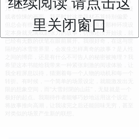
继续阅读 请点击这
翻，就被它的书名吸引了。“大雪封閉的山莊裡”，这
几个字自带一种故事感，脑海里立刻浮现出一些悬疑
或者惊悚的画面。我平时对这类题材不算特别偏爱，
里关闭窗口
但总会有些作品能抓住我的眼球。我喜欢那种环境设
定本身就充满戏剧张力的故事，仿佛还没开始读，就
已经有无数的伏笔在眼前展开。我很好奇，在这与世
隔绝的冰雪世界里，会发生怎样离奇的故事？是人性
之间的博弈，还是有什么不可告人的秘密被掩埋？我
希望这本书能给我带来一种紧张刺激的阅读体验，让
我全程屏息以待，猜测着每一个人物的动机和每一个
转折。有时候，一个简单的场景设定，就能激发出无
限的想象空间，而“大雪封閉的山莊”，无疑就是一个
极好的起点。我期待作者能够巧妙地运用这个设定，
将故事推向高潮，让我读完之后还能回味无穷，甚至
对类似的场景产生新的联想。