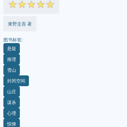
☆
☆
☆
☆
☆
東野圭吾 著
图书标签:
悬疑
推理
雪山
封闭空间
山庄
谋杀
心理
惊悚