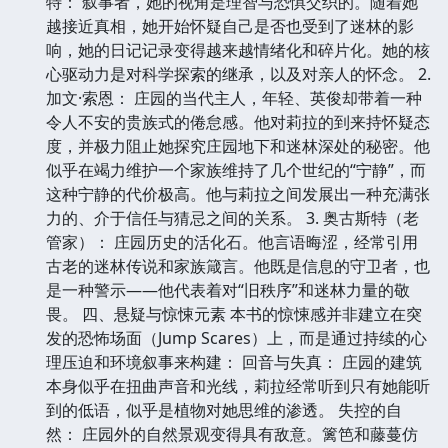
特： 叙事者，她的视角是理智与恐惧交织的。随着她
越接近真相，她开始怀疑自己是否也受到了迷林的影
响，她的日记记录变得越来越情绪化和碎片化。她的核
心驱动力是对科学探索的继承，以及对亲人的怀念。 2.
加文·索恩： 庄园的当代主人，年轻、英俊却带着一种
令人不安的贵族式的倦怠感。他对莉拉的到来持怀疑态
度，并极力阻止她探究庄园地下和迷林深处的秘密。他
似乎在竭力维护一个家族维持了几个世纪的“宁静”，而
这种宁静的代价极高。他与莉拉之间发展出一种充满张
力的、介于信任与猜忌之间的关系。 3. 奥古斯特（老
管家）： 庄园历史的活化石。他言语晦涩，经常引用
古老的迷林传说和家族箴言。他既是信息的守卫者，也
是一种警示——他代表着对“旧秩序”和迷林力量的敬
畏。 四、悬疑与惊悚元素 本书的惊悚感并非建立在突
发的恐怖场面（Jump Scares）上，而是通过持续的心
理压迫和环境叙事来构建： 回音与失真： 庄园的建筑
本身似乎在扭曲声音和光线，莉拉经常听到只有她能听
到的低语，似乎是植物对她思维的渗透。 失控的自
然： 庄园外的自然景观变得具有敌意。篱笆和藤蔓仿