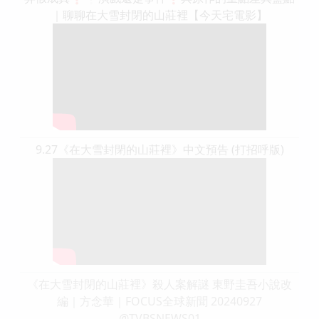
｜聊聊在大雪封閉的山莊裡【今天宅電影】
9.27《在大雪封閉的山莊裡》中文預告 (打招呼版)
《在大雪封閉的山莊裡》殺人案解謎 東野圭吾小說改
編｜方念華｜FOCUS全球新聞 20240927
@TVBSNEWS01