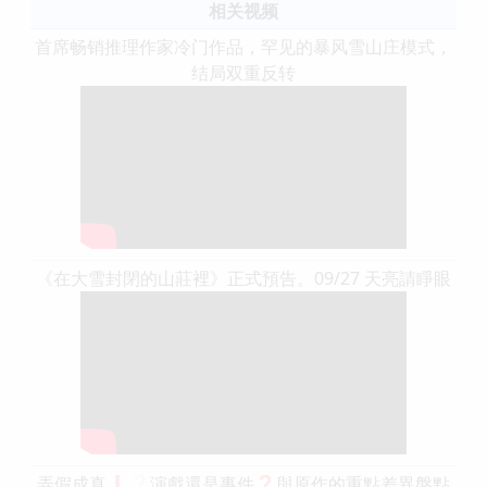
相关视频
首席畅销推理作家冷门作品，罕见的暴风雪山庄模式，
结局双重反转
《在大雪封閉的山莊裡》正式預告。09/27 天亮請睜眼
弄假成真❗❔演戲還是事件❓與原作的重點差異盤點