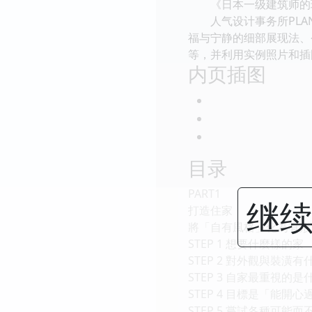
《日本一级建筑师的理
人气设计事务所PLAN
福与宁静的细部展现法、
等，并利用实例照片和插
内页插图
目录
PART1
继续
打造住家
將「自有風格」化為有形
STEP 1 想要什麼樣的家
STEP 2 對外觀與裝潢
STEP 3 自家最重視的是
STEP 4 目標是「能開
STEP 5 嘗試各種可能