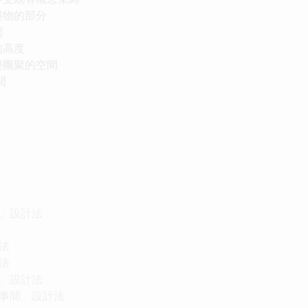
建築物的部分
間
的高度
和樂團聚的空間
間
坊」設計法
計法
計法
所」設計法
「家事間」設計法