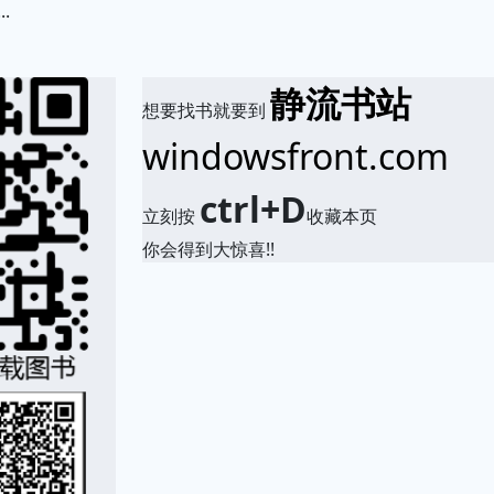
.
静流书站
想要找书就要到
windowsfront.com
ctrl+D
立刻按
收藏本页
你会得到大惊喜!!