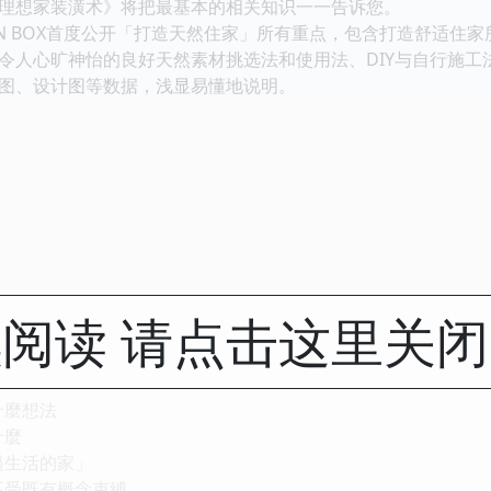
想家装潢术》将把最基本的相关知识一一告诉您。
 BOX首度公开「打造天然住家」所有重点，包含打造舒适住
令人心旷神怡的良好天然素材挑选法和使用法、DIY与自行施工
图、设计图等数据，浅显易懂地说明。
阅读 请点击这里关
有什麼想法
什麼
心過生活的家」
而不受既有概念束縛