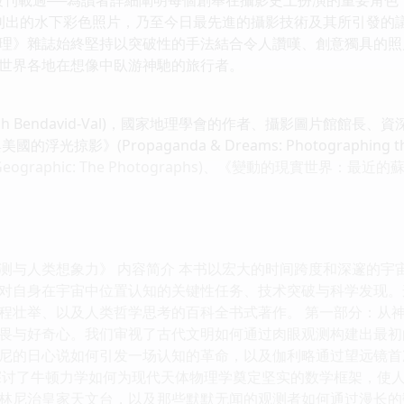
首度刊出的水下彩色照片，乃至今日最先進的攝影技術及其所引發的
》雜誌始終堅持以突破性的手法結合令人讚嘆、創意獨具的照
世界各地在想像中臥游神馳的旅行者。
h Bendavid-Val)，國家地理學會的作者、攝影圖片館館
光掠影》(Propaganda & Dreams: Photographing the 
eographic: The Photographs)、《變動的現實世界：最近的蘇聯攝影》(
测与人类想象力》 内容简介 本书以宏大的时间跨度和深邃的宇
对自身在宇宙中位置认知的关键性任务、技术突破与科学发现。
程壮举、以及人类哲学思考的百科全书式著作。 第一部分：从神
畏与好奇心。我们审视了古代文明如何通过肉眼观测构建出最初
尼的日心说如何引发一场认知的革命，以及伽利略通过望远镜首
探讨了牛顿力学如何为现代天体物理学奠定坚实的数学框架，使
林尼治皇家天文台，以及那些默默无闻的观测者如何通过漫长的