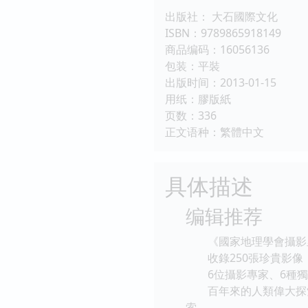
出版社： 大石國際文化
ISBN：9789865918149
商品编码：16056136
包装：平裝
出版时间：2013-01-15
用纸：膠版紙
页数：336
正文语种：繁體中文
具体描述
编辑推荐
《國家地理學會攝影
收錄250張珍貴影像
6位攝影專家、6種獨
百年來的人類偉大探索
索。