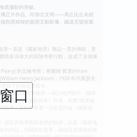
海底攝影的突破。
玻璃正片作品、印加古文明——馬丘比丘未經
古德與黑猩猩的親密互動影像、鐵達尼號探索
影報導一直是《國家地理》雜誌一貫的傳統，更
贊助多項偉大的探險考察行動，促成了這個擁
ry) 的北極考察；希蘭姆·賓漢(Hiram
 Henry Jackson)；1920 年代喬瑟夫·
團隊所拍下的海底景觀等。
闭窗口
家、傑出的大學教授──探討他們眼中《國家
地理雜誌百年攝影經典》作者，莉雅?賓達威
代順序，五位作家逐一分析並評論《國家地
》攝影及報導風格改變的軌跡，以及《國家地
表的作品，另闢新的篇章，藉由這些堪稱經典
從1910 年《國家地理》雜誌首度刊出的彩