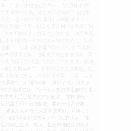
 第二部分：挣脱地心引力——火箭时代的开
球引力束缚的钥匙。本部分详尽描绘了冷战背
的升空，这一简单的金属球如何瞬间改变了全
和谢泼德的壮举，以及水星计划、双子座计划
登月舱的工程细节，更是对人类组织、动员和风
接过程中的每一个关键决策和技术难点，以及
之眼——行星际探测器的黄金时代 如果说载
全书最技术密集、也最富浪漫色彩的部分，聚
近距离飞掠，到“海盗”号寻找生命的尝试，再到
斑点演变为拥有峡谷、极冠和远古水道的复杂世
用行星引力弹弓效应，依次拜访木星、土星、天王
大黑斑”。 太阳的肖像： 探讨了对太阳自身
的复杂电磁过程。 每一项任务的描述都辅以当
中重构出遥远世界的真实面貌。 第四部分：
遥远的星系和宇宙的起源。本部分深入分析了
部署、修复及其对现代天文学的贡献。从确定宇
们对宇宙的年龄和结构有了革命性的认识。 红
行星的诞生区域，揭示了星云内部隐藏的化学