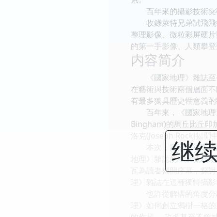
百年來的攝影技術突破
收錄萊特兄弟試飛飛行器
整理影像、微粒彩屏硬片
的第一手影像、人類攀登
内容简介
《國家地理》雜誌至今已
在藝術與技術兩個層面不
有最多獨具歷史性意義的
百年來，《國家地理》著名的
Bingham)的馬丘比丘印
洛克(Joseph Ro
继续
本次，國家地理學會邀
地理》雜誌的不凡成就，
瓦為讀者揭開序幕，探討
理》雜誌在這種獨特攝影
也許從解構的角度分析
理》如何創立獨樹一格的
的作品──許多甚至不曾