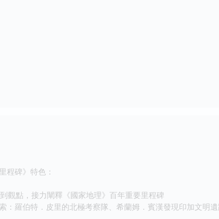
里程碑》特色：
到觀點，接力闡釋《國家地理》百年重要里程碑
：羅伯特．皮里的北極考察隊、希蘭姆．賓漢發現印加文明遺