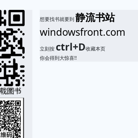
静流书站
想要找书就要到
windowsfront.com
ctrl+D
立刻按
收藏本页
你会得到大惊喜!!