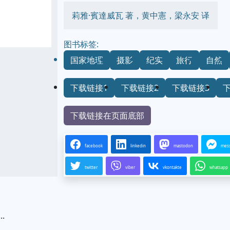
莉雅·賓達威瓦 著，黄中憲，梁永安 译
图书标签:
国家地理
摄影
纪实
旅行
自然
下载链接1
下载链接2
下载链接3
下载链接在页面底部
facebook
linkedin
mastodon
mes
twitter
viber
vkontakte
whatsapp
.