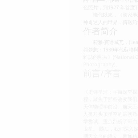
色照片，到1927 年
幾代以來，《國家地理
神奇迷人的世界，傳送給
作者简介
莉雅·賓達威瓦，(Lea
與夢想：1930年代蘇聯與美國的浮
雜誌的照片》(National G
Photography)。
前言/序言
《史诗星河：宇宙深空探
程，聚焦于那些改变我们
天体物理学前沿、航天工
人类对头顶星空的最初敬
学尝试。重点剖析了哥白
卫星。 随后，我们深入
期天文台的建立，例如格