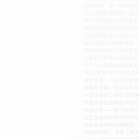
初步轮廓。这一阶段的探
启与冷战竞赛 随着二战
景下美苏两国在太空探索
球的地缘政治格局和科技
为阿波罗任务所做的至关
险管理能力的终极考验。
阿姆斯特朗踏上月球表面
人航天代表着人类意志的
焦于对太阳系内行星的系
“旅居者”和“勇气号/
界的过程。 巨行星的秘
星和海王星，并以前所未
的深入研究，例如“太阳
时最先进的成像技术和光
跨越边界——深空观测与
太空望远镜带来的革命性
宙膨胀速率的精确数值，到
外线的洞察： 考察了斯