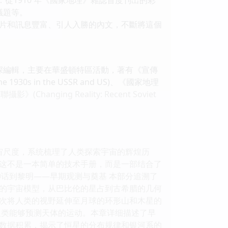
議題等。
片和訊息豐富、引人入勝的內文，不斷將這個
長、資深編輯，主要在華盛頓特區活動，著有《宣傳
1930s in the USSR and US)、《國家地理
Changing Reality: Recent Soviet
宙尺度，系统梳理了人类探索宇宙的辉煌历
这不是一本简单的技术手册，而是一部结合了
话到黎明——早期观测与奠基 本部分追溯了
的宇宙模型，从巴比伦的星占到古希腊的几何
次将人类的视野延伸至月球的环形山和木星的
人类能够预测天体的运动。本章详细描述了早
数据积累，揭示了恒星的分布规律和银河系的