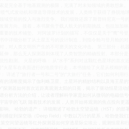
索是完全基于地基观测的极限，充满了对未知领域的勇敢想象。
后喷气式发动机和弹道导弹技术的发展，人类终于获得了挣脱地
领域空前的投入与激烈竞争。 我们细致还原了斯普特尼克一号
发展方向。接着，本书聚焦于载人航天的初期挑战，包括加加林
重要的技术铺垫。 对阿波罗计划的描写，不仅仅是关于“鹰”号
书中详细分析了从土星五号的设计制造，到指令舱与登月舱的对
时，对人类文明所产生的不可磨灭的文化冲击。 第三部分：机器
延伸，那么无人探测器则体现了人类智慧的精确投射。本部分是
统性勘测。 火星的呼唤： 从“水手”系列对这颗红色星球的首次
机遇号”火星车在表面进行的地质学行走，本书描绘了火星从模糊的
密： 详述了“旅行者一号和二号”的“大旅行”任务，它们如何利
有的清晰度揭示了伽利略卫星、土星环的精妙结构以及海王星的“
神”探测器如何首次近距离观测太阳的日冕，揭示了驱动恒星活动
谱分析方法的介绍，让读者理解科学家是如何从微弱的电磁信号
宇宙学的飞跃 随着技术的发展，人类开始将观测的焦点投向更
影响。 哈勃的遗产： 详细阐述了哈勃太空望远镜（HST）的
捕捉到深空场（Deep Field）中数以万计的星系，哈勃使我
皮策空间望远镜等红外探测器如何穿透星际尘埃云，观测恒星和