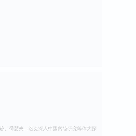
跡、喬瑟夫．洛克深入中國內陸研究等偉大探