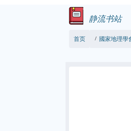
静流书站
首页
國家地理學