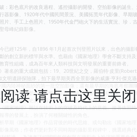
：彩色底片的改良過程、遙控攝影的開發、空拍影像的誕生、
影像、1920年代中國民間景況、美國拓荒年代影像、早期
照片、手工上色照片、1950年代金門砲火下的生活實況、珍．
聖母峰紀錄影像。
經125年，自1896 年1月起首次刊登照片以來，出色的攝
斷的創立新的標竿與水準。也藉由《國家地理》學會不斷支持及
教育性組織，成為百年來人類科技與文明發展的重要前鋒者。
重大成就包括：19、20世紀之交，羅伯特·皮里(Robert Pea
加文明遺跡探險隊，拍下最早期美西全景影像的威廉·亨利·傑克遜(William
ck)揭開中國內陸神秘面紗的第一批空拍影像；還有最早期的海底考察
阅读 请点击这里关
請了六位攝影領域的專業作者──備受尊敬的藝術專家、得獎作
並從整體攝影史的領域來探討這些成就的歷史意義。先由《國家
《國家地理》雜誌在技術上的突破及時代上的意義。接著依照時
報導的發展上，扮演了何種關鍵性的角色。
早期《國家地理》作品背後的時代思維、或勾勒出《國家地理
影像風格；作者們更針對不同時期的攝影里程碑中，挑選經典代
被刊載過──為讀者詳細闡明每個創舉在攝影史上扮演的重要角色：