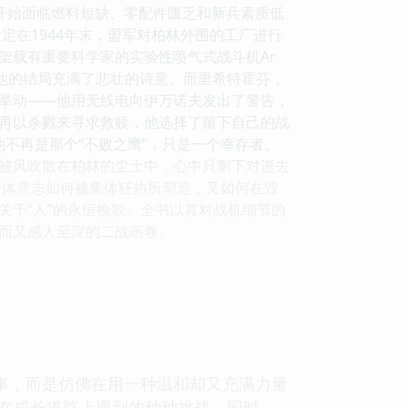
中队开始面临燃料短缺、零配件匮乏和新兵素质低
定在1944年末，盟军对柏林外围的工厂进行
架载有重要科学家的实验性喷气式战斗机Ar
，他的结局充满了悲壮的诗意。而里希特霍芬，
举动——他用无线电向伊万诺夫发出了警告，
再以杀戮来寻求救赎，他选择了留下自己的战
他不再是那个“不败之鹰”，只是一个幸存者。
被风吹散在柏林的尘土中，心中只剩下对逝去
个体意志如何被集体狂热所塑造，又如何在毁
关于“人”的永恒挽歌。全书以其对战机细节的
而又感人至深的二战画卷。
事，而是仿佛在用一种温和却又充满力量
种在成长道路上遇到的种种挑战。同时，