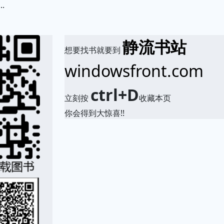
.
静流书站
想要找书就要到
windowsfront.com
ctrl+D
立刻按
收藏本页
你会得到大惊喜!!