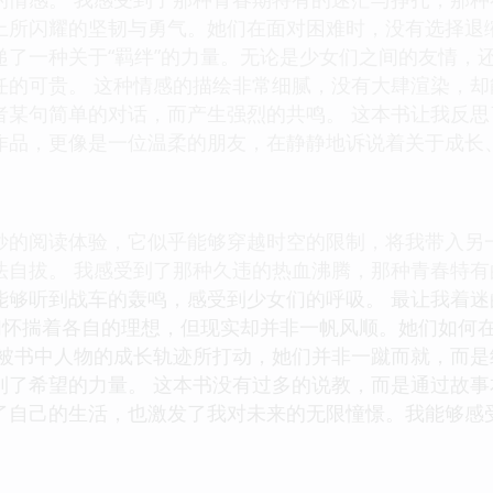
上所闪耀的坚韧与勇气。她们在面对困难时，没有选择退
递了一种关于“羁绊”的力量。无论是少女们之间的友情，
任的可贵。 这种情感的描绘非常细腻，没有大肆渲染，
者某句简单的对话，而产生强烈的共鸣。 这本书让我反
作品，更像是一位温柔的朋友，在静静地诉说着关于成长
妙的阅读体验，它似乎能够穿越时空的限制，将我带入另
法自拔。 我感受到了那种久违的热血沸腾，那种青春特
够听到战车的轰鸣，感受到少女们的呼吸。 最让我着迷
女们怀揣着各自的理想，但现实却并非一帆风顺。她们如何
我被书中人物的成长轨迹所打动，她们并非一蹴而就，而
到了希望的力量。 这本书没有过多的说教，而是通过故
了自己的生活，也激发了我对未来的无限憧憬。我能够感