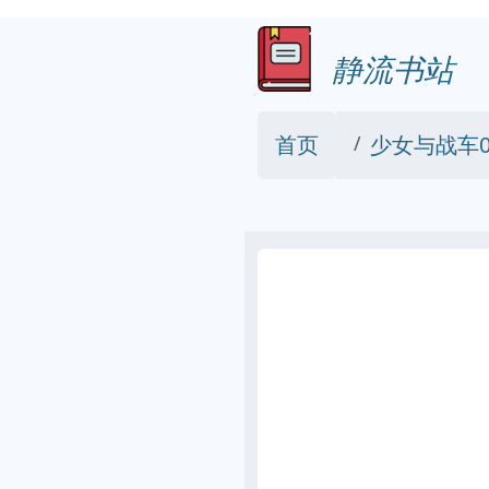
静流书站
首页
少女与战车0