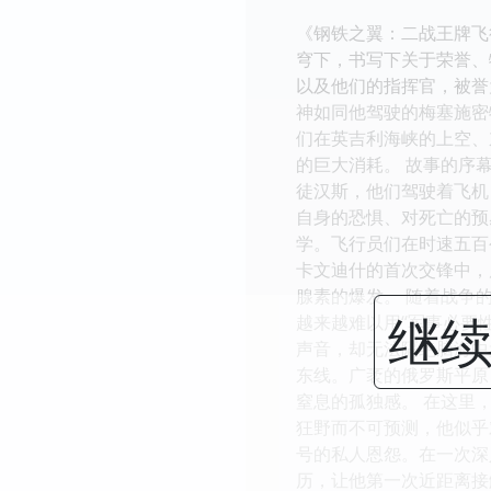
《钢铁之翼：二战王牌飞
穹下，书写下关于荣誉、
以及他们的指挥官，被誉
神如同他驾驶的梅塞施密
们在英吉利海峡的上空、
的巨大消耗。 故事的序
徒汉斯，他们驾驶着飞机
自身的恐惧、对死亡的预
学。飞行员们在时速五百
卡文迪什的首次交锋中，
腺素的爆发。 随着战争
继续
越来越难以用“军事必要
声音，却无法隔绝脑海中
东线。广袤的俄罗斯平原
窒息的孤独感。 在这里
狂野而不可预测，他似乎
号的私人恩怨。在一次深
历，让他第一次近距离接