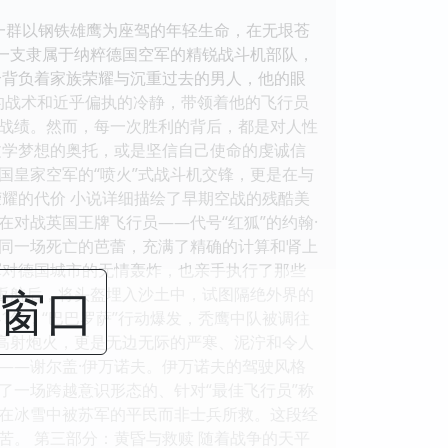
一群以钢铁雄鹰为座驾的年轻生命，在无垠苍
—一支隶属于纳粹德国空军的精锐战斗机部队，
一个背负着家族荣耀与沉重过去的男人，他的眼
准的战术和近乎偏执的冷静，带领着他的飞行员
战绩。然而，每一次胜利的背后，都是对人性
文学梦想的奥托，或是坚信自己使命的虔诚信
国皇家空军的“喷火”式战斗机交锋，更是在与
耀的代价 小说详细描绘了早期空战的残酷美
对战英国王牌飞行员——代号“红狐”的约翰·
同一场死亡的芭蕾，充满了精确的计算和肾上
军对德国城市的无情轰炸，也亲手执行了那些
闭窗口
次返航后，将头盔埋入沙土中，试图隔绝外界的
1年，“巴巴罗萨”行动爆发，秃鹰中队被调往
和高射炮火，更是无边无际的严寒、泥泞和令人
牌——谢尔盖·伊万诺夫。伊万诺夫的驾驶风格
了一场跨越意识形态的、针对“最佳飞行员”称
在冰雪中被苏军的平民而非士兵所救。这段经
。 第三部分：黄昏与救赎 随着战争的天平