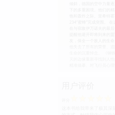
倾斜，德国的空中力量逐渐
下的多重困境。他们的精
饱和轰炸之际。里希特霍
234“蜜蜂”完成突围
在与宿敌伊万诺夫的最后
提醒他避开即将到来的盟
友，保全一个敌人的生命
他失去了所有的荣誉、追
生命的沉重悼念。 《钢
灭的边缘重新寻找到人性
精准描摹、对飞行员心理
用户评价
☆
☆
☆
☆
☆
评分
这本书给我带来了极其深
的方式，触碰我内心深处