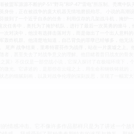
被盟军源源不断的P-51“野马”和P-47“雷电”所压制。秃鹰
英身份，正在被战争的庞大机器无情地磨损殆尽。 小说的高潮设
芬接到了一个近乎自杀的任务：利用仅存的几架战斗机，掩护一
。 在这次任务中，奥托为了掩护机队，进行了最后一次英勇的缠斗
一次对决中，他没有选择击落对方，而是做出了一个出人意料的
军轰炸机群。他清楚地知道，自己背负的罪孽已经够多，他无法
。 尾声 战争结束，里希特霍芬作为战俘，站在一片废墟之上。
随者，甚至失去了对战争意义的理解。他目睹着昔日战友的骨灰
铁之翼》不仅仅是一部空战小说，它深入探讨了在极端环境下，
的微光。它讲述的，是那些在云端之上，用生命和钢铁铸就的，
状态的细腻刻画，以及对战争伦理的深刻反思，呈现了一幅宏大
刻的情感冲击。它不像许多作品那样只是为了讲述一个故
的情感。 我感受到了那种青春期特有的迷茫与挣扎，那