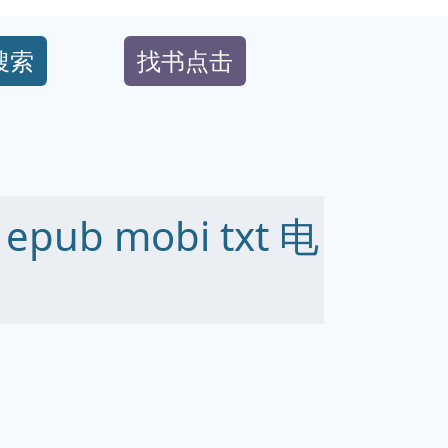
搜索
找书点击
pub mobi txt 电