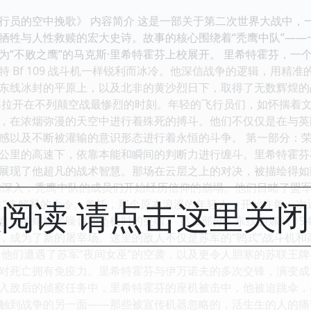
行员的空中挽歌》 内容简介 这是一部关于第二次世界大战中，
牺牲与人性救赎的宏大史诗。故事的核心围绕着“秃鹰中队”—
为“不败之鹰”的马克斯·里希特霍芬上校展开。 里希特霍芬，
特 Bf 109 战斗机一样锐利而冰冷。他深信战争的逻辑，用精
东线冰封的平原上，以及北非的黄沙烈日下，取得了无数辉煌的
幕拉开在不列颠空战最惨烈的时刻。年轻的飞行员们，如怀揣着
，在浓烟弥漫的天空中进行着殊死的搏斗。他们不仅仅是在与英
感以及不断被灌输的意识形态进行着永恒的斗争。 第一部分：荣
公里的高速下，依靠本能和瞬间的判断力进行缠斗。里希特霍芬在
展现了他超凡的战术智慧。那场在云层之上的对决，被描绘得如
的深入，秃鹰中队的成员们开始经历信仰的崩塌。他们目睹了盟
阅读 请点击这里关
性”来解释的命令。奥托，那个原本浪漫的年轻人，开始在每一
盘旋的螺旋桨噪音和坠机时的尖啸。 第二部分：东线的炼狱 194
，成为了新的屠宰场。这里的敌人不仅是苏军的“鸭式”战斗机
，他们遭遇了苏军“夜间女巫”的空袭，以及更令人胆寒的苏联王
对死亡拥有免疫力。里希特霍芬与伊万诺夫的多次交锋，演变成
入敌后的侦察任务中，里希特霍芬的座机被击中，他被迫跳伞，
触到战争的另一面——那些被宣传机器忽略的，活生生的人的痛苦