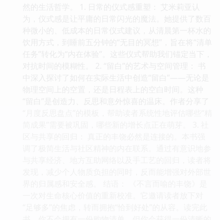
然的生活哲学。 1. 日常的仪式感重塑： 艾米莉亚认
为，仪式感是让平庸的日常闪光的魔法。她提供了数百
种微小的、低成本的日常仪式建议，从清晨第一杯水的
饮用方式，到睡前五分钟的“无目的冥想”，旨在将“清单
任务”转化为“内在体验”。这些仪式帮助我们锚定当下，
对抗时间的模糊性。 2. “留白”的艺术与空间管理： 书
中深入探讨了如何在实际生活中创造“留白”——无论是
物理空间上的空置，还是日程表上的空白时间。这种
“留白”是创造力、反思和意外惊喜的温床。作者分享了
“月度反思盘点”的模板，帮助读者系统性地评估哪些“精
简成果”需要被巩固，哪些新的增长点正在萌芽。 3. 社
区与共享的回归： 真正的丰饶必然是连接的。本书强
调了极简生活与社区精神的内在联系。通过有意识地参
与共享经济、地方互助网络以及手工艺的回归，读者将
发现，减少个人物质负担的同时，反而能增强对外部世
界的归属感和安全感。 结语： 《不言而喻的丰饶》是
一次对生命核心价值的重新校准。它邀请读者放下对
“足够多”的焦虑，转而拥抱“恰到好处”的从容。读完此
书，你不会拥有一份购物清单，但你会获得一份清晰的