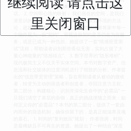
继续阅读 请点击这
常使用体验产生巨大偏差时，我们必须进行的诚实对
话。 2. 空间即心境的映射： 我们居住的空间，是我们
里关闭窗口
潜意识的外延。本书提供了深度审视家居环境的方法
论，超越了简单的物品分类。作者鼓励读者将家中每一
个物件视为一份“契约”，审视这份契约是否仍在为你服
务，或是已成为一种负担。她提供了一套“情感密度测
试”流程，帮助读者识别那些看似无害，实则占据了大
量心神能量的“情感锚点”。 3. 数字世界的“隐形堆积”：
现代极简主义不仅关乎实体空间。本书对数字资产、信
息流和社交媒体的过度消耗进行了细致的分析。作者提
出的“信息带宽管理”策略，旨在帮助读者从被动的接收
者，转变为主动的筛选者和创造者，夺回注意力主权。
第二部分：构建核心：识别并深化生命中的“必需品” 一
旦我们清空了表层的杂物，真正的挑战便随之而来：如
何定义你的“必需品”？本书的第二部分，提供了一套由
内而外的筛选机制，确保你留下的，是真正能滋养灵魂
的基石。 1. 时间的“复利效应”规划： 作者强调，时间
是最稀缺且不可再生的资源。她提出了一种结合“深度