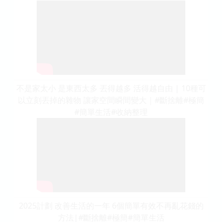
不是家太小 是東西太多 丟得越多 活得越自由 | 10種可
以立刻丟掉的雜物 讓家空間瞬間變大｜#斷捨離#極簡
#簡單生活#收納整理
2025計劃 改善生活的一年 6個簡單有效不再亂花錢的
方法|#斷捨離#極簡#簡單生活