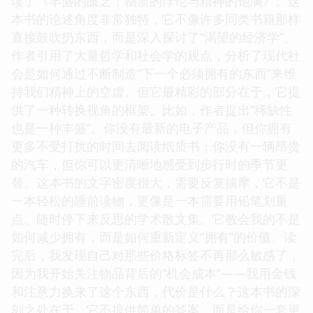
读了《丰盛的匮乏：物质的悖论与精神的饱满》。这
本书的论述角度非常独特，它不像许多同类书籍那样
直接鼓吹扔东西，而是深入探讨了“渴望的经济学”。
作者引用了大量哲学和社会学的观点，分析了现代社
会是如何通过不断制造“下一个必须拥有的东西”来维
持我们精神上的空虚。但它最精彩的部分在于，它提
供了一种转换视角的框架。比如，作者提出“稀缺性
也是一种丰盛”。你没有最新的电子产品，但你拥有
更多不受打扰的时间去阅读纸质书；你没有一辆昂贵
的汽车，但你可以更清晰地感受到步行时的季节更
替。这本书的文字密度很大，需要反复揣摩，它不是
一本轻松的睡前读物，更像是一本需要用铅笔划重
点、随时停下来反思的学术散文集。它教会我的不是
如何减少拥有，而是如何重新定义“拥有”的价值。读
完后，我发现自己对那些价格标签不再那么敏感了，
因为我开始关注物品背后的“机会成本”——我用金钱
和注意力换来了这个东西，代价是什么？这本书的深
刻之处在于，它不提供简单的答案，而是给你一套更