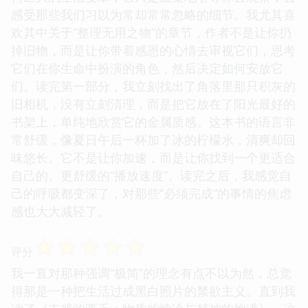
感受那些我们习以为常却常常忽略的细节。我尤其喜
欢其中关于“整理无用之物”的章节，作者不是让你扔
掉旧物，而是让你带着感恩的心情去审视它们，思考
它们在你生命中扮演的角色，然后决定如何安放它
们。读完第一部分，我立刻找出了角落里那只积灰的
旧相机，没有立刻清理，而是把它放在了阳光最好的
书架上，单纯地欣赏它的金属质感。这本书的语言非
常舒缓，像夏日午后一杯加了冰的柠檬水，清爽却回
味悠长。它不是让你加速，而是让你找到一个更适合
自己的、更舒缓的“播放速度”。读完之后，我感觉自
己的呼吸都变深了，对那些“必须完成”的事情的焦虑
感也大大减轻了。
☆
☆
☆
☆
☆
评分
我一直对那种强调“极简”的理念有点不以为然，总觉
得那是一种把生活过成黑白照片的禁欲主义。直到我