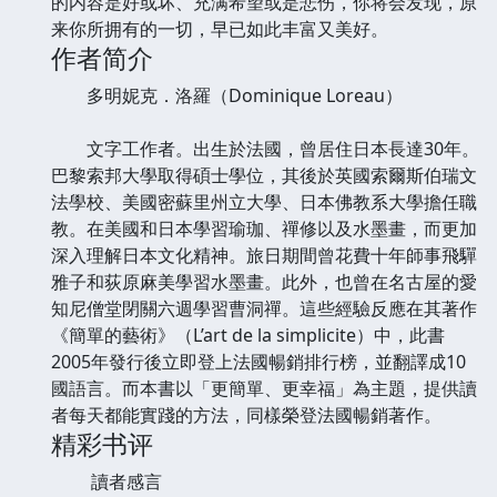
的内容是好或坏、充满希望或是悲伤，你将会发现，原
来你所拥有的一切，早已如此丰富又美好。
作者简介
多明妮克．洛羅（Dominique Loreau）
文字工作者。出生於法國，曾居住日本長達30年。
巴黎索邦大學取得碩士學位，其後於英國索爾斯伯瑞文
法學校、美國密蘇里州立大學、日本佛教系大學擔任職
教。在美國和日本學習瑜珈、禪修以及水墨畫，而更加
深入理解日本文化精神。旅日期間曾花費十年師事飛驒
雅子和荻原麻美學習水墨畫。此外，也曾在名古屋的愛
知尼僧堂閉關六週學習曹洞禪。這些經驗反應在其著作
《簡單的藝術》（L’art de la simplicite）中，此書
2005年發行後立即登上法國暢銷排行榜，並翻譯成10
國語言。而本書以「更簡單、更幸福」為主題，提供讀
者每天都能實踐的方法，同樣榮登法國暢銷著作。
精彩书评
讀者感言