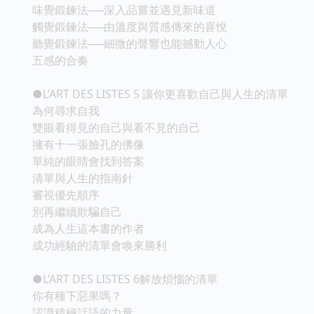
味覺鍛鍊法──深入品嘗並遇見新味道
觸覺鍛鍊法──由溫度與質感傳來的喜悅
聽覺鍛鍊法──細微的聲響也能撼動人心
五感的合奏
●L’ART DES LISTES 5 讓你更喜歡自己與人生的清單
為何尋求自我
雙眼看得見的自己與看不見的自己
擁有十一張臉孔的佛像
單純的眼睛會找到答案
清單與人生的指南針
審視優先順序
別再繼續欺騙自己
成為人生這本書的作者
成功經驗的清單會喚來勝利
●L’ART DES LISTES 6解放煩惱的清單
你有種下惡果嗎？
認識積極話語的力量