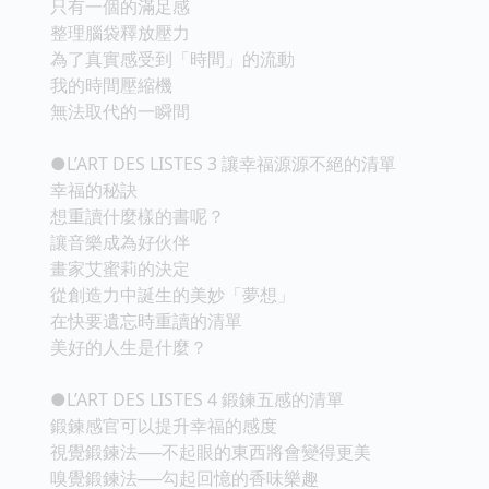
只有一個的滿足感
整理腦袋釋放壓力
為了真實感受到「時間」的流動
我的時間壓縮機
無法取代的一瞬間
●L’ART DES LISTES 3 讓幸福源源不絕的清單
幸福的秘訣
想重讀什麼樣的書呢？
讓音樂成為好伙伴
畫家艾蜜莉的決定
從創造力中誕生的美妙「夢想」
在快要遺忘時重讀的清單
美好的人生是什麼？
●L’ART DES LISTES 4 鍛鍊五感的清單
鍛鍊感官可以提升幸福的感度
視覺鍛鍊法──不起眼的東西將會變得更美
嗅覺鍛鍊法──勾起回憶的香味樂趣