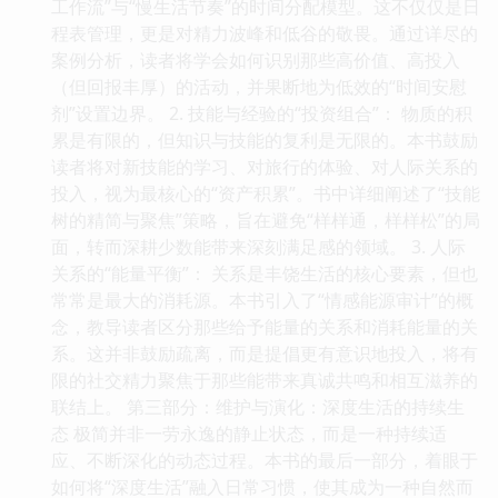
工作流”与“慢生活节奏”的时间分配模型。这不仅仅是日
程表管理，更是对精力波峰和低谷的敬畏。通过详尽的
案例分析，读者将学会如何识别那些高价值、高投入
（但回报丰厚）的活动，并果断地为低效的“时间安慰
剂”设置边界。 2. 技能与经验的“投资组合”： 物质的积
累是有限的，但知识与技能的复利是无限的。本书鼓励
读者将对新技能的学习、对旅行的体验、对人际关系的
投入，视为最核心的“资产积累”。书中详细阐述了“技能
树的精简与聚焦”策略，旨在避免“样样通，样样松”的局
面，转而深耕少数能带来深刻满足感的领域。 3. 人际
关系的“能量平衡”： 关系是丰饶生活的核心要素，但也
常常是最大的消耗源。本书引入了“情感能源审计”的概
念，教导读者区分那些给予能量的关系和消耗能量的关
系。这并非鼓励疏离，而是提倡更有意识地投入，将有
限的社交精力聚焦于那些能带来真诚共鸣和相互滋养的
联结上。 第三部分：维护与演化：深度生活的持续生
态 极简并非一劳永逸的静止状态，而是一种持续适
应、不断深化的动态过程。本书的最后一部分，着眼于
如何将“深度生活”融入日常习惯，使其成为一种自然而