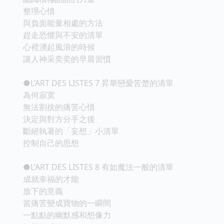
整理心情
與負面能量相處的方法
趕走恐懼與不安的清單
心裡湧起風浪的時候
讓人神采奕奕的早晨習慣
●L’ART DES LISTES 7 昇華戀愛苦楚的清單
為何寂寞
無法割捨的痛苦心情
決定與對方分手之後
斷絕執著的「妄想」小清單
控制自己的思想
●L’ART DES LISTES 8 有如魔法一般的清單
成就幸福的才能
放下的意義
當痛苦變成寶物的一瞬間
一點點的幽默感和想像力