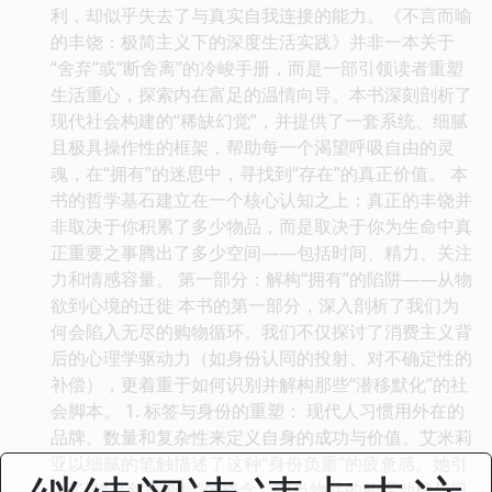
利，却似乎失去了与真实自我连接的能力。《不言而喻
的丰饶：极简主义下的深度生活实践》并非一本关于
“舍弃”或“断舍离”的冷峻手册，而是一部引领读者重塑
生活重心，探索内在富足的温情向导。本书深刻剖析了
现代社会构建的“稀缺幻觉”，并提供了一套系统、细腻
且极具操作性的框架，帮助每一个渴望呼吸自由的灵
魂，在“拥有”的迷思中，寻找到“存在”的真正价值。 本
书的哲学基石建立在一个核心认知之上：真正的丰饶并
非取决于你积累了多少物品，而是取决于你为生命中真
正重要之事腾出了多少空间——包括时间、精力、关注
力和情感容量。 第一部分：解构“拥有”的陷阱——从物
欲到心境的迁徙 本书的第一部分，深入剖析了我们为
何会陷入无尽的购物循环。我们不仅探讨了消费主义背
后的心理学驱动力（如身份认同的投射、对不确定性的
补偿），更着重于如何识别并解构那些“潜移默化”的社
会脚本。 1. 标签与身份的重塑： 现代人习惯用外在的
品牌、数量和复杂性来定义自身的成功与价值。艾米莉
亚以细腻的笔触描述了这种“身份负重”的疲惫感。她引
入了“物品叙事断层”的概念，即当物品的购买动机与日