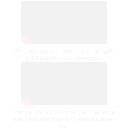
簡單生活的廚房清掃日🧹 揭開我「沒有」和「必要」
的器具清單 join me as I spring clean
Why decluttering sometimes fails: 7 tips for all
ages. Empty your home in 48 hours and reopen
you...