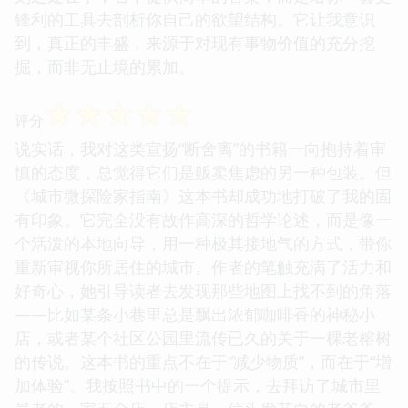
锋利的工具去剖析你自己的欲望结构。它让我意识
到，真正的丰盛，来源于对现有事物价值的充分挖
掘，而非无止境的累加。
☆
☆
☆
☆
☆
评分
说实话，我对这类宣扬“断舍离”的书籍一向抱持着审
慎的态度，总觉得它们是贩卖焦虑的另一种包装。但
《城市微探险家指南》这本书却成功地打破了我的固
有印象。它完全没有故作高深的哲学论述，而是像一
个活泼的本地向导，用一种极其接地气的方式，带你
重新审视你所居住的城市。作者的笔触充满了活力和
好奇心，她引导读者去发现那些地图上找不到的角落
——比如某条小巷里总是飘出浓郁咖啡香的神秘小
店，或者某个社区公园里流传已久的关于一棵老榕树
的传说。这本书的重点不在于“减少物质”，而在于“增
加体验”。我按照书中的一个提示，去拜访了城市里