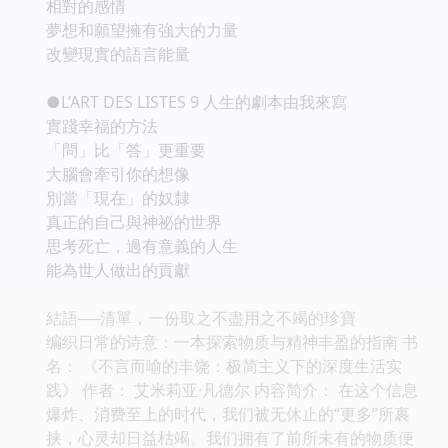
相對的感情
夢想和願望擁有強大的力量
改變現實的語言能量
●L’ART DES LISTES 9 人生的劇本由我來寫
實踐幸福的方法
「問」比「答」更重要
大腦會牽引你的想像
別當「現在」的奴隸
真正的自己與神祕的世界
思考死亡，過有意義的人生
能為世人做出的貢獻
結語──清單，一份取之不盡用之不竭的珍寶
编织日常的诗意：一本探索物质与精神丰盈的指南 书
名： 《不言而喻的丰饶：极简主义下的深度生活实
践》 作者： 艾米莉亚·凡德尔 内容简介： 在这个信息
爆炸、消费至上的时代，我们被无休止的“更多”所裹
挟，心灵却日益枯竭。我们拥有了前所未有的物质便