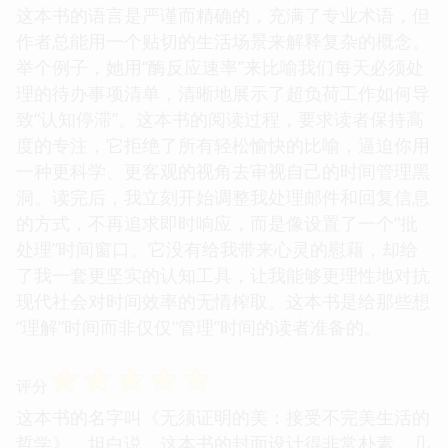
这本书的语言是严谨而精确的，充满了专业术语，但
作者总能用一个贴切的生活场景来解释复杂的概念。
举个例子，她用“酶反应速率”来比喻我们每天必须处
理的待办事项清单，清晰地展示了超负荷工作如何导
致“认知停滞”。这本书的阅读过程，要求读者保持高
度的专注，它拒绝了所有轻松愉快的比喻，逼迫你用
一种更科学、更客观的视角去审视自己的时间管理黑
洞。读完后，我立刻开始调整我处理邮件和回复信息
的方式，不再追求即时响应，而是像设置了一个“批
处理”时间窗口。它没有给我带来心灵的慰藉，却给
了我一套更坚实的认知工具，让我能够更理性地对抗
现代社会对时间效率的无情榨取。这本书是给那些想
“理解”时间而非仅仅“管理”时间的读者准备的。
☆
☆
☆
☆
☆
评分
这本书的名字叫《无须证明的美：接受不完美生活的
哲学》。坦白说，这本书的封面设计得非常朴素，几