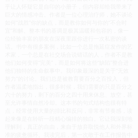
乎让人怀疑它是自印的小册子，但内容却给我带来了
巨大的情感冲击。作者是一位心理治疗师，她不谈论
如何“战胜”你的缺点，而是教你如何与你的“不合时
宜”和解。整本书的基调是极其温暖和包容的，像一
位经验丰富的朋友在深夜里跟你进行一次私密的谈
话。书中有很多案例，比如一个总是拖延症发作的艺
术家，一个总是在社交场合说错话的人，作者不是教
他们如何变得“完美”，而是如何将这些“缺陷”整合进
他们独特的生命叙事中。我印象最深的是关于“无效
努力”的讨论。我们总是被教育要百分之百投入，但
作者温柔地指出，很多时候，我们需要的只是百分之
六十的努力，剩下的百分之四十用来休息、放空，甚
至允许事情自然冷却。这本书的句式结构也很有特
点，经常使用大量的排比和反问，非常有节奏感，读
起来像是在聆听一段精心编排的独白。它让我深刻地
理解到，真正的自由，来自于放弃取悦他人和外界标
准的疲惫循环。我读完后，第一次敢于在工作报告中