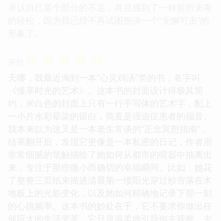
承认自己某个部分的不足，并且感到了一种前所未有
的轻松，因为我已经不再试图扮演一个“无懈可击”的
形象了。
☆
☆
☆
☆
☆
评分
天哪，我最近淘到一本“心灵鸡汤”类的书，名字叫
《慢享时光的艺术》。这本书的封面设计得极其简
约，米白色的封面上只有一行手写体的艺术字，配上
一小片水彩晕染的留白，简直是强迫症患者的福音。
我本来以为这又是一本老生常谈的“正念冥想指南”，
结果翻开后，发现它更像是一本私密的日记，作者用
非常细腻的笔触描绘了她如何从都市的喧嚣中抽离出
来，专注于那些微小而确切的幸福瞬间。比如，她花
了整整三页纸来描述清晨第一缕阳光穿过纱帘落在木
地板上的光影变化，以及她如何精确地记录下那一刻
的心跳频率。这本书的妙处在于，它不要求你做出任
何巨大的生活变革，它只是温柔地引导你去观察，去