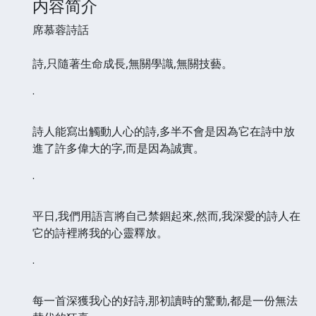
内容简介
席慕蓉詩話
詩,只隨著生命成長,無關學識,無關技藝。
˙
詩人能寫出觸動人心的詩,多半不會是因為它在詩中放
進了許多偉大的字,而是因為誠實。
˙
平日,我們用語言將自己禁錮起來,然而,我深愛的詩人在
它的詩裡將我的心靈釋放。
˙
每一首深獲我心的好詩,那初讀時的驚動,都是一份無法