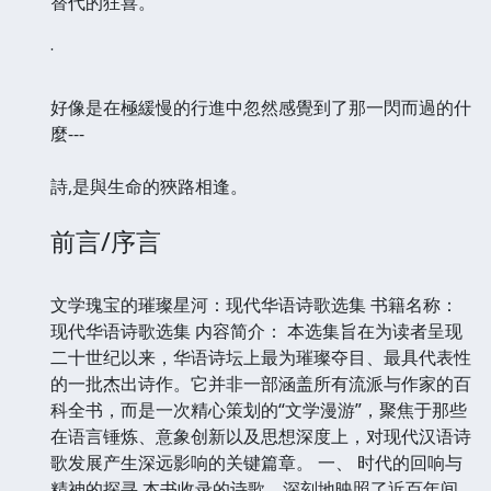
替代的狂喜。
˙
好像是在極緩慢的行進中忽然感覺到了那一閃而過的什
麼---
詩,是與生命的狹路相逢。
前言/序言
文学瑰宝的璀璨星河：现代华语诗歌选集 书籍名称：
现代华语诗歌选集 内容简介： 本选集旨在为读者呈现
二十世纪以来，华语诗坛上最为璀璨夺目、最具代表性
的一批杰出诗作。它并非一部涵盖所有流派与作家的百
科全书，而是一次精心策划的“文学漫游”，聚焦于那些
在语言锤炼、意象创新以及思想深度上，对现代汉语诗
歌发展产生深远影响的关键篇章。 一、 时代的回响与
精神的探寻 本书收录的诗歌，深刻地映照了近百年间