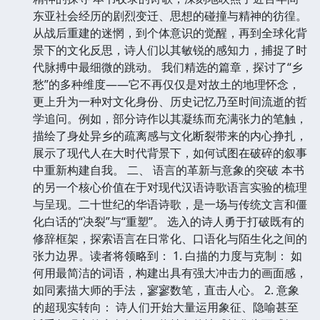
东亚社会经历的剧烈变迁、思想的碰撞与精神的彷徨。
从战后重建的迷惘，到个体意识的觉醒，再到全球化背
景下的文化反思，诗人们以其敏锐的感知力，捕捉了时
代脉搏中最细微的跳动。 我们精选的篇章，探讨了“乡
愁”的多种维度——它不再仅仅是对故土的地理怀念，
更上升为一种对文化身份、历史记忆乃至时间流逝的哲
学追问。例如，部分诗作以其凝练而充满张力的笔触，
描绘了身处异乡的疏离感与文化断裂带来的内心挣扎，
展示了现代人在大时代背景下，如何试图在破碎的叙事
中重新构建自我。 二、 语言的革新与意象的突破 本书
的另一个核心价值在于对现代汉语诗歌语言实验的梳理
与呈现。二十世纪的华语诗歌，是一场与传统文言和僵
化白话的“决裂”与“重塑”。 选入的诗人勇于打破既有的
修辞框架，探索语言在日常化、口语化与陌生化之间的
张力边界。读者将领略到： 1. 白描的力度与克制： 如
何用最简洁的词语，构建出具有强大冲击力的画面感，
如同素描大师的手法，寥寥数笔，直击人心。 2. 意象
的超现实转向： 诗人们开始大量运用象征、隐喻甚至