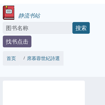
静流书站
搜索
找书点击
首页
席慕蓉世紀詩選