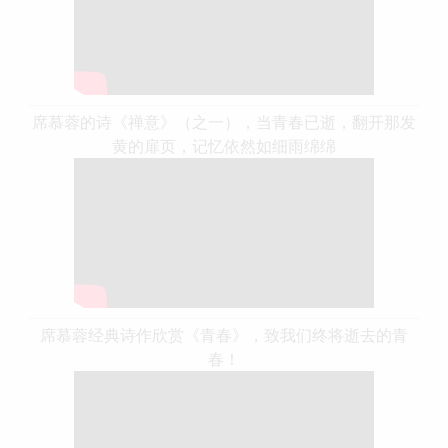
席慕蓉的诗《禅意》（之一），当青春已逝，翻开那发
黄的扉页，记忆依然如细雨绵绵
席慕蓉经典诗作欣赏《青春》，致我们终将逝去的青
春！