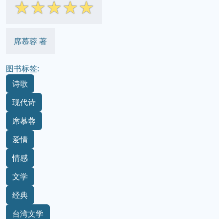
☆
☆
☆
☆
☆
席慕蓉 著
图书标签:
诗歌
现代诗
席慕蓉
爱情
情感
文学
经典
台湾文学