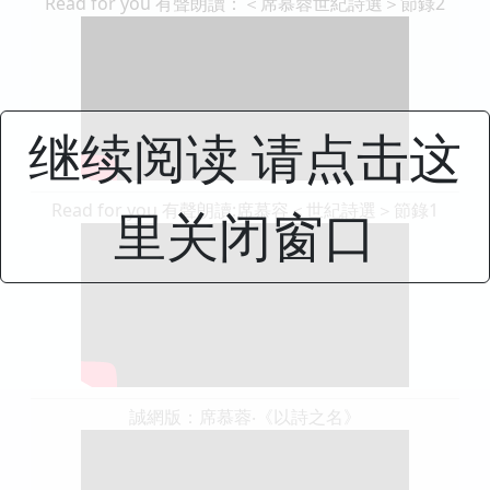
Read for you 有聲朗讀：＜席慕蓉世紀詩選＞節錄2
继续阅读 请点击这
Read for you 有聲朗讀:席慕容＜世紀詩選＞節錄1
里关闭窗口
誠網版：席慕蓉‧《以詩之名》