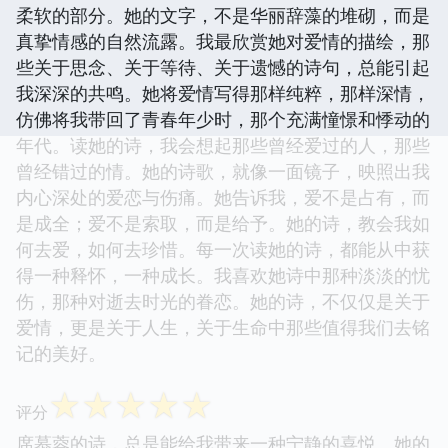
柔软的部分。她的文字，不是华丽辞藻的堆砌，而是
真挚情感的自然流露。我最欣赏她对爱情的描绘，那
些关于思念、关于等待、关于遗憾的诗句，总能引起
我深深的共鸣。她将爱情写得那样纯粹，那样深情，
仿佛将我带回了青春年少时，那个充满憧憬和悸动的
年代。读她的诗，我会想起那些曾经爱过的人，那些
曾经错过的情。她的诗歌，就像一面镜子，映照出我
内心深处的爱恋与伤痛。她告诉我，爱不是占有，而
是成全；爱不是索取，而是给予。她的诗，教会我如
何去爱，如何去珍惜。每一次读她的诗，都能从中获
得一种释怀，一种成长。我喜欢她诗中那种淡淡的忧
伤，那种对逝去时光的眷恋。她的诗，不仅仅是关于
爱情，更是关于人生，关于生命中那些值得我们去铭
记的美好。
☆
☆
☆
☆
☆
评分
席慕蓉的诗，总是能给我带来一种宁静的喜悦。她的