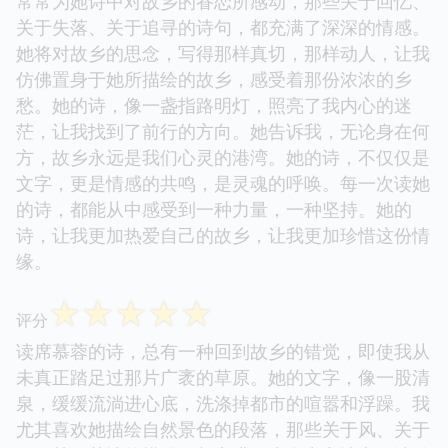
常常为她诗中对故乡的眷恋所感动，那些关于回忆、
关于失落、关于追寻的诗句，都充满了深深的情感。
她将对故乡的思念，写得那样真切，那样动人，让我
仿佛置身于她所描绘的故乡，感受着那份浓浓的乡
愁。她的诗，像一盏指路明灯，照亮了我内心的迷
茫，让我找到了前行的方向。她告诉我，无论身在何
方，故乡永远是我们心灵的港湾。她的诗，不仅仅是
文字，更是情感的共鸣，是灵魂的呼唤。每一次读她
的诗，都能从中感受到一种力量，一种坚持。她的
诗，让我更加热爱自己的故乡，让我更加珍惜这份情
缘。
☆
☆
☆
☆
☆
评分
读席慕蓉的诗，总有一种回到故乡的错觉，即使我从
未真正踏足过那片广袤的草原。她的文字，像一股清
泉，缓缓流淌进心底，洗涤掉都市的喧嚣和浮躁。我
尤其喜欢她描绘自然景色的段落，那些关于风、关于