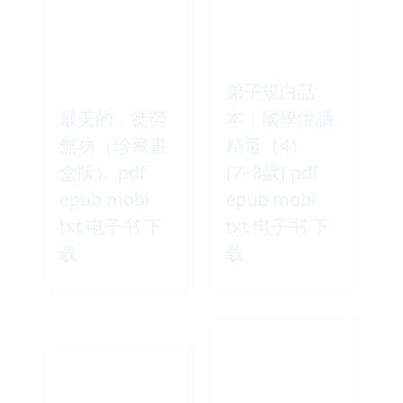
弟子規白話
最美的，徒勞
本：國學悅讀
無功（珍藏書
精選（4）
盒版） pdf
[7~8歲] pdf
epub mobi
epub mobi
txt 电子书 下
txt 电子书 下
载
载