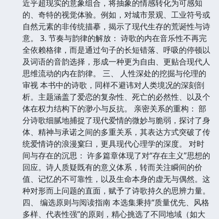
近乎超现实的意象组合，将抽象的情感转化为可感知
的、奇特的视觉体验。例如，对城市景观、工业符号或
自然元素的非传统描摹，揭示了现代生存的荒诞性与诗
意。 3. 节奏与韵律的解放： 诗歌的内在音乐性不再完
全依赖格律，而是通过句子的长短错落、呼吸的停顿以
及词语的音韵选择，形成一种更为自由、更贴合现代人
思维流动的内在韵律。 三、 人性深处的挖掘与伦理的
审视 本书中的诗歌，同样不避讳对人类境况的深刻剖
析。主题涵盖了爱恋的复杂性、死亡的必然性、以及个
体在权力结构下的渺小与反抗。 亲密关系的重构： 部
分诗歌细腻地捕捉了现代爱情的微妙与脆弱，探讨了身
体、精神与承诺之间的多重关系，其表达方式突破了传
统爱情诗的浪漫窠臼，更具现代心理学的深度。 对时
间与存在的沉思： 许多篇章体现了对“存在主义”思想的
回应。诗人质疑既有的意义体系，转而关注瞬间的价
值、记忆的不可靠性，以及生命本身的虚无与偶然。这
种对形而上问题的直面，赋予了诗歌持久的思辨力量。
四、 编选原则与阅读指南 本选集秉持“质量优先、风格
多样、代表性强”的原则，精心挑选了不同地域（如大