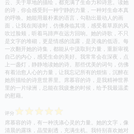
云、关于草地的描绘，都充满了生命力和诗意。读她
的诗，你会感受到一种宁静的力量，一种对生命本真
的呼唤。她能用最朴素的语言，勾勒出最动人的画
面，让我在阅读时，仿佛身临其境，感受着草原的风
吹过脸颊，听着马蹄声在远方回响。她的诗歌，不只
是文字的堆砌，更是情感的流露，是灵魂的低语。每
一次翻开她的诗集，都能从中汲取到力量，重新审视
自己的内心，感受生命的美好。我常常会在深夜，点
上一盏灯，静静地读她的诗。那些优美的词句，仿佛
有着治愈人心的力量，让我忘记所有的烦恼，沉醉在
她所描绘的诗意世界里。席慕容的诗，是我精神世界
里的一片绿洲，总能在我疲惫的时候，给予我最温柔
的慰藉。
☆
☆
☆
☆
☆
评分
席慕容的诗，有一种洗涤心灵的力量。她的文字，像
清晨的露珠，晶莹剔透，充满生机。我特别喜欢她对