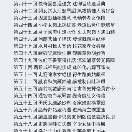
第四十一回 觀奇圖喜遇佳文 述御旨欣逢盛典
第四十二回 開女試太后頒恩詔 篤親情佳人盼好音
第四十三回 因遊戲仙猿露意 念劬勞孝女傷懷
第四十四回 小孝女嶺上訪紅蕖 老道姑舟中獻瑞草
第四十五回 君子國海中逢水怪 丈夫邦嶺下遇山精
第四十六回 施慈悲仙子降妖 發慷慨儲君結伴
第四十七回 水月村樵夫寄信 鏡花嶺孝女尋親
第四十八回 睹碑記默喻仙機 觀圖章微明妙旨
第四十九回 泣紅亭書葉傳佳話 流翠浦搴裳覓舊踪
第五十回 遇難成祥馬能伏虎 逢凶化吉婦可降夫
第五十一回 走窮途孝女絕糧 得生路仙姑獻稻
第五十二回 談春秋胸羅錦繡 講禮制口吐珠璣
第五十三回 論前朝數語分南北 書舊史揮毫貫古今
第五十四回 通智慧白猿竊書 顯奇能紅女傳信
第五十五回 田氏女細談妙劑 洛家娃默禱靈籤
第五十六回 詣芳鄰姑嫂巧遇 遊瀚海主僕重逢
第五十七回 讀血書傷情思舊友 聞凶信仗義訪良朋
第五十八回 史將軍隴右失機 宰少女途中得勝
第五十九回 洛公子山中避難 史英豪嶺下招兵