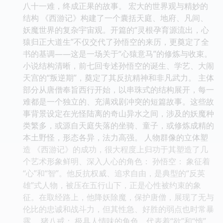
八十一难，终成正果的故事。 宏大的世界观与精妙的
结构 《西游记》构建了一个囊括天庭、地府、凡间、
妖魔世界的复杂宇宙观。开篇的“灵根孕育源流出，心
猿归正大道生”不仅交代了孙悟空的来历，更奠定了全
书的基调——这是一场关于“心猿意马”的修炼与收束。
小说结构清晰，前七回专述孙悟空的诞生、学艺、大闹
天宫的“叛逆期”，奠定了其反抗精神和非凡武力。 主体
部分从唐僧奉旨西行开始，以串珠式的结构展开，每一
难都是一个独立的、充满戏剧冲突的短篇故事。这些故
事背景设定在光怪陆离的奇山异水之间，涉及的妖魔种
类繁多，或源自天庭失落的坐骑、童子，或修炼成精的
本土野怪，形态各异，法力高强。 人物群像的立体塑
造 《西游记》的成功，很大程度上归功于其塑造了几
个艺术形象鲜明、深入人心的角色： 孙悟空： 象征着
“心”和“智”。他反抗权威、追求自由，是典型的“反英
雄”式人物，被压在五行山下，正是心性被约束的象
征。在取经路上，他降妖除魔，保护唐僧，展现了无与
伦比的忠诚和战斗力，但其性急、好胜的弱点也时常暴
露。 猪八戒： 极具人情味的角色，代表着“欲”和“惰”。