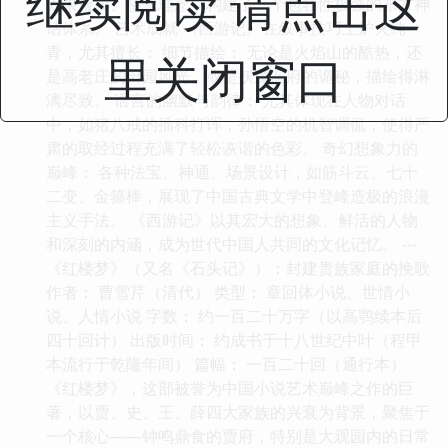
继续阅读 请点击这
因果报应、慈悲理念，构建了一个包容性极强的东方神
话体系。 艺术成就 《西游记》在叙事技巧上炉火纯
青，尤其擅长： 细节描绘： 无论是火焰山的酷热，还
里关闭窗口
是高老庄的田园风光，或是妖魔洞府的诡秘，描绘得淋
漓尽致。 语言的幽默与韵律： 尤其体现在人物对话
中，如猪八戒的插科打诨，孙悟空的机智调侃，使得严
肃的取经过程充满了轻松诙谐的色彩。 奇幻想象力的
巅峰： 各种法宝、神通、场景设计，如筋斗云、七十
二变、金箍棒，展现了中国古典文学中登峰造极的浪漫
主义手法。 《西游记》以其宏大的想象、鲜活的人物
和深刻的内涵，成为世代中国人共同的文化记忆。 ---
《红楼梦》（又名《石头记》）：封建贵族家庭的挽歌
作者： 曹雪芹（清代） 类型： 章回体小说、世情小
说、人情小说 字数： 约一百二十万字（以高鹗续本后
四十回计） 出版时间： 约成书于十八世纪中叶（程甲
本流行于乾隆年间） 篇幅： 一百二十回（通行本）
《红楼梦》，这部被誉为中国小说艺术巅峰之作的巨
著，以贾、史、王、薛四大家族的兴衰为背景，聚焦于
一个核心——钟鸣鼎食的贾府，特别是大观园内的日常