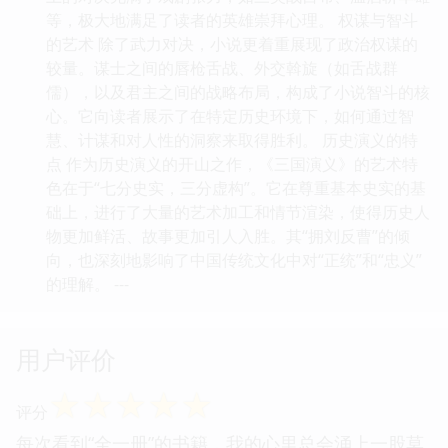
等，极大地满足了读者的英雄崇拜心理。 权谋与智斗
的艺术 除了武力对决，小说更着重展现了政治权谋的
较量。谋士之间的唇枪舌战、外交斡旋（如舌战群
儒），以及君主之间的战略布局，构成了小说智斗的核
心。它向读者展示了在特定历史环境下，如何通过智
慧、计谋和对人性的洞察来取得胜利。 历史演义的特
点 作为历史演义的开山之作，《三国演义》的艺术特
色在于“七分史实，三分虚构”。它在尊重基本史实的基
础上，进行了大量的艺术加工和情节渲染，使得历史人
物更加鲜活、故事更加引人入胜。其“拥刘反曹”的倾
向，也深刻地影响了中国传统文化中对“正统”和“忠义”
的理解。 ---
用户评价
☆
☆
☆
☆
☆
评分
每次看到“全一册”的书籍，我的心里总会涌上一股莫