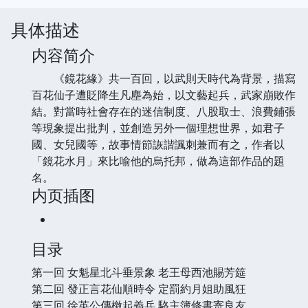
具体描述
内容简介
《鏡花緣》共一百回，以武則天時代為背景，描寫
百花仙子遭貶降生凡塵為始，以文藝起兵，武家崩敗作
結。對當時社會存在的迷信制度、八股取士、浪費鋪張
等現象提出批判，並創造另外一個理想世界，如君子
國、女兒國等，故事情節詼諧諷刺兼而有之，作者以
「鏡花水月」來比喻他的烏托邦，做為這部作品的題
名。
内页插图
目录
第一回 女魁星北斗垂景象 老王母西池賜芳筵
第二回 發正言花仙順時令 定罰約月姐助風狂
第三回 徐英公傳檄起義兵 駱主簿修書寄良友