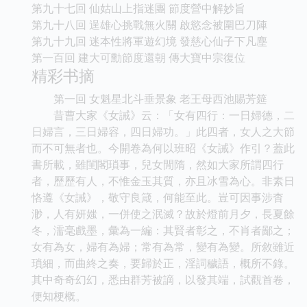
第九十七回 仙姑山上指迷團 節度營中解妙旨
第九十八回 逞雄心挑戰無火關 啟慾念被圍巴刀陣
第九十九回 迷本性將軍遊幻境 發慈心仙子下凡塵
第一百回 建大可勳節度還朝 傳大寶中宗復位
精彩书摘
第一回 女魁星北斗垂景象 老王母西池賜芳筵
昔曹大家《女誡》云：「女有四行：一日婦德，二
日婦言，三日婦容，四日婦功。」此四者，女人之大節
而不可無者也。今開卷為何以班昭《女誡》作引？蓋此
書所載，雖閨閣瑣事，兒女閒隋，然如大家所謂四行
者，歷歷有人，不惟金玉其質，亦且冰雪為心。非素日
恪遵《女誡》，敬守良箴，何能至此。豈可因事涉杳
渺，人有妍媸，一併使之泯滅？故於燈前月夕，長夏餘
冬，濡毫戲墨，彙為一編：其賢者彰之，不肖者鄙之；
女有為女，婦有為婦；常有為常，變有為變。所敘雖近
瑣細，而曲終之奏，要歸於正，淫詞穢語，概所不錄。
其中奇奇幻幻，悉由群芳被謫，以發其端，試觀首卷，
便知梗概。