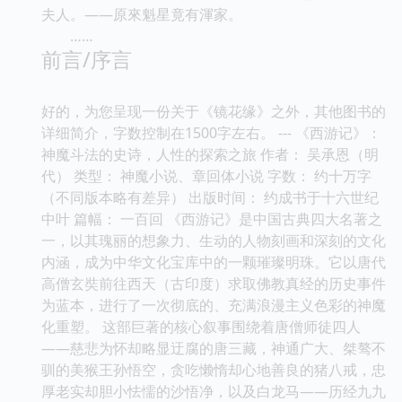
夫人。——原來魁星竟有渾家。
……
前言/序言
好的，为您呈现一份关于《镜花缘》之外，其他图书的
详细简介，字数控制在1500字左右。 --- 《西游记》：
神魔斗法的史诗，人性的探索之旅 作者： 吴承恩（明
代） 类型： 神魔小说、章回体小说 字数： 约十万字
（不同版本略有差异） 出版时间： 约成书于十六世纪
中叶 篇幅： 一百回 《西游记》是中国古典四大名著之
一，以其瑰丽的想象力、生动的人物刻画和深刻的文化
内涵，成为中华文化宝库中的一颗璀璨明珠。它以唐代
高僧玄奘前往西天（古印度）求取佛教真经的历史事件
为蓝本，进行了一次彻底的、充满浪漫主义色彩的神魔
化重塑。 这部巨著的核心叙事围绕着唐僧师徒四人
——慈悲为怀却略显迂腐的唐三藏，神通广大、桀骜不
驯的美猴王孙悟空，贪吃懒惰却心地善良的猪八戒，忠
厚老实却胆小怯懦的沙悟净，以及白龙马——历经九九