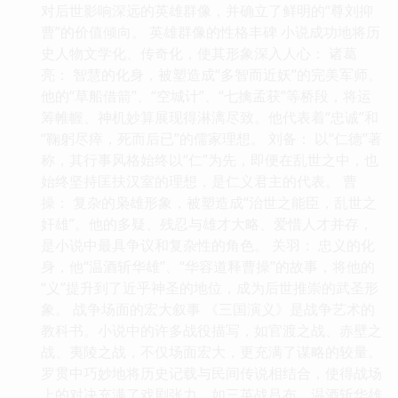
对后世影响深远的英雄群像，并确立了鲜明的“尊刘抑
曹”的价值倾向。 英雄群像的性格丰碑 小说成功地将历
史人物文学化、传奇化，使其形象深入人心： 诸葛
亮： 智慧的化身，被塑造成“多智而近妖”的完美军师。
他的“草船借箭”、“空城计”、“七擒孟获”等桥段，将运
筹帷幄、神机妙算展现得淋漓尽致。他代表着“忠诚”和
“鞠躬尽瘁，死而后已”的儒家理想。 刘备： 以“仁德”著
称，其行事风格始终以“仁”为先，即便在乱世之中，也
始终坚持匡扶汉室的理想，是仁义君主的代表。 曹
操： 复杂的枭雄形象，被塑造成“治世之能臣，乱世之
奸雄”。他的多疑、残忍与雄才大略、爱惜人才并存，
是小说中最具争议和复杂性的角色。 关羽： 忠义的化
身，他“温酒斩华雄”、“华容道释曹操”的故事，将他的
“义”提升到了近乎神圣的地位，成为后世推崇的武圣形
象。 战争场面的宏大叙事 《三国演义》是战争艺术的
教科书。小说中的许多战役描写，如官渡之战、赤壁之
战、夷陵之战，不仅场面宏大，更充满了谋略的较量。
罗贯中巧妙地将历史记载与民间传说相结合，使得战场
上的对决充满了戏剧张力，如三英战吕布、温酒斩华雄