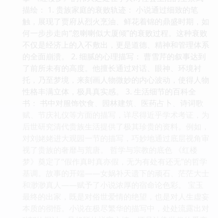
描绘： 1. 贵族家庭的衰败轨迹： 小说通过细致的笔
触，展现了贾府从烈火烹油、鲜花着锦的鼎盛时期，如
何一步步走向“忽喇喇似大厦倾”的衰败过程。这种衰败
不仅是经济上的入不敷出，更是道德、精神和管理体系
的全面崩溃。 2. 细腻的心理描写： 曹雪芹的叙事达到
了前所未有的高度。他擅长通过对话、眼神、环境衬
托，乃至梦境，来刻画人物微妙的内心波动，使得人物
性格丰满立体，极具真实感。 3. 生活细节的百科全
书： 书中对服饰饮食、园林建筑、医药占卜、诗词歌
赋、节庆礼仪等方面的描写，详尽得近乎学术考证，为
后世研究清代贵族生活提供了极其珍贵的资料。例如，
对刘姥姥进大观园一节的描写，巧妙地通过底层视角审
视了贵族的奢靡与荒唐。 哲学与宗教的底色 《红楼
梦》奠定了“假作真时真亦假，无为有处有还无”的哲学
基调。故事的开端——女娲补天遗下的顽石、茫茫大士
和渺渺真人——赋予了小说浓厚的宿命论色彩。 宝玉
最终的出家，既是对俗世爱情的绝望，也是对人生虚妄
本质的彻悟。小说在极尽繁华的描写中，处处流露出对