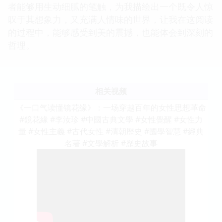
者能够用生动细腻的笔触，为我描绘出一个既令人惊
叹于其想象力，又充满人情味的世界，让我在这阅读
的过程中，能够感受到美的震撼，也能体会到深刻的
哲理。
相关视频
《一口气读懂镜花缘》：一场穿越百年的女性思想革命
#鏡花緣 #李汝珍 #中國古典文學 #女性覺醒 #女性力
量 #女性主義 #古代女性 #清朝歷史 #國學智慧 #經典
名著 #文學解析 #歷史故事