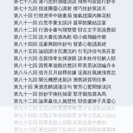
第七十八回 運巧思對酒縱諧談 飛舊句當筵行妙令
第七十九回 指迷團靈心講射 擅巧技妙算談天
第八十回 打燈虎亭中賭畫扇 拋氣毬園內舞花鞋
第八十一回 白荒亭董女談詩 凝翠館蘭姑設宴
第八十二回 行酒令書句飛雙聲 辯古文字音訛疊韻
第八十三回 說大書佐酒為歡 唱小曲飛觴作樂
第八十四回 逞豪興朗吟妙句 發婆心敬誦真經
第八十五回 論韻譜冷言譏沈約 引毛詩佳句美莊姜
第八十六回 念親情孝女揮淚眼 談本姓侍兒解人頤
第八十七回 因舊事遊戲仿楚詞 即美景詼諧編月令
第八斗八回 借月旦月姐釋前嫌 逞風狂風姨洩舊忿
第八十九回 闡元機歷述新詩 溯舊跡質明往事
第九十回 乘酒意醉誦淒涼句 警芳心驚聞慘淡詞
第九十一回 拆妙字換柱抽梁 掣牙籤指鹿為馬
第九十二回 論果赢佳人施慧性 辯壺盧婢子具靈心
第九十三回 百花仙即景露禪機 眾才女盡歡結酒令
第九十四回 文豔王奉命回故里 女學士思親人仙山
第九十五回 因舊恙筵上談醫 結新交庭中舞劍
第九十六回 秉忠誠部下起雄兵 施邪術關前擺毒陣