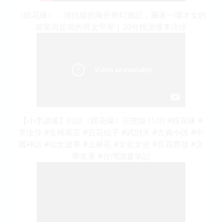
《鏡花緣》：清代版的海外奇幻遊記，藏著一場才女的
盛宴與超前的男女平等｜20分鐘讀懂李汝珍
【小李讀書】白話《鏡花緣》完整版 (1/3) #鏡花緣 #
李汝珍 #女權寓言 #百花仙子 #武則天 #古典小說 #中
國神話 #仙女故事 #上林苑 #文化女史 #百花齊放 #文
學名著 #台灣讀書筆記