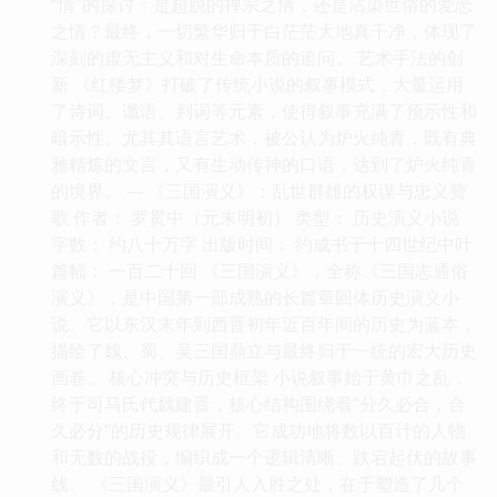
“情”的探讨：是超脱的禅宗之情，还是沾染世俗的爱恋
之情？最终，一切繁华归于白茫茫大地真干净，体现了
深刻的虚无主义和对生命本质的追问。 艺术手法的创
新 《红楼梦》打破了传统小说的叙事模式，大量运用
了诗词、谶语、判词等元素，使得叙事充满了预示性和
暗示性。尤其其语言艺术，被公认为炉火纯青，既有典
雅精炼的文言，又有生动传神的口语，达到了炉火纯青
的境界。 --- 《三国演义》：乱世群雄的权谋与忠义赞
歌 作者： 罗贯中（元末明初） 类型： 历史演义小说
字数： 约八十万字 出版时间： 约成书于十四世纪中叶
篇幅： 一百二十回 《三国演义》，全称《三国志通俗
演义》，是中国第一部成熟的长篇章回体历史演义小
说。它以东汉末年到西晋初年近百年间的历史为蓝本，
描绘了魏、蜀、吴三国鼎立与最终归于一统的宏大历史
画卷。 核心冲突与历史框架 小说叙事始于黄巾之乱，
终于司马氏代魏建晋，核心结构围绕着“分久必合，合
久必分”的历史规律展开。它成功地将数以百计的人物
和无数的战役，编织成一个逻辑清晰、跌宕起伏的故事
线。 《三国演义》最引人入胜之处，在于塑造了几个