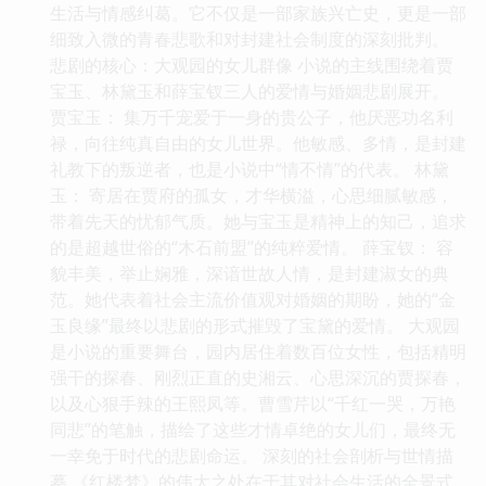
生活与情感纠葛。它不仅是一部家族兴亡史，更是一部
细致入微的青春悲歌和对封建社会制度的深刻批判。
悲剧的核心：大观园的女儿群像 小说的主线围绕着贾
宝玉、林黛玉和薛宝钗三人的爱情与婚姻悲剧展开。
贾宝玉： 集万千宠爱于一身的贵公子，他厌恶功名利
禄，向往纯真自由的女儿世界。他敏感、多情，是封建
礼教下的叛逆者，也是小说中“情不情”的代表。 林黛
玉： 寄居在贾府的孤女，才华横溢，心思细腻敏感，
带着先天的忧郁气质。她与宝玉是精神上的知己，追求
的是超越世俗的“木石前盟”的纯粹爱情。 薛宝钗： 容
貌丰美，举止娴雅，深谙世故人情，是封建淑女的典
范。她代表着社会主流价值观对婚姻的期盼，她的“金
玉良缘”最终以悲剧的形式摧毁了宝黛的爱情。 大观园
是小说的重要舞台，园内居住着数百位女性，包括精明
强干的探春、刚烈正直的史湘云、心思深沉的贾探春，
以及心狠手辣的王熙凤等。曹雪芹以“千红一哭，万艳
同悲”的笔触，描绘了这些才情卓绝的女儿们，最终无
一幸免于时代的悲剧命运。 深刻的社会剖析与世情描
摹 《红楼梦》的伟大之处在于其对社会生活的全景式