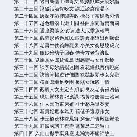
第二十二回 遇白民儒士聽奇文 觀藥獸武夫發妙論
第二十三回 說酸話酒保咬文 講迂談腐儒嚼字
第二十四回 唐探花酒樓聞善政 徐公子茶肆敘衷情
第二十五回 越危垣潛出淑士關 登曲岸閒遊兩面國
第二十六回 遇強梁義女懷德 遭大厄靈魚報恩
第二十七回 觀奇形路過翼民郡 談異相道出豕喙鄉
第二十八回 老書生仗義舞龍泉 小美女銜恩脫虎穴
第二十九回 服妙藥幼子回春 傳奇方老翁濟世
第三十回 覓蠅頭林郎貨禽鳥 因恙體枝女作螟蛉
第三十一回 談字母妙語指迷團 看花燈戲言猜啞謎
第三十二回 訪籌算暢遊智佳國 觀豔妝閒步女兒鄉
第三十三回 粉面郎纏足受困 長鬚女玩股垂情
第三十四回 觀麗人女主定吉期 訪良友老翁得凶信
第三十五回 現紅鸞林貴妃應課 揭黃榜唐義士治河
第三十六回 佳人喜做東床婿 壯士愁為舉案妻
第三十七回 新貴妃返本為男 舊儲子還原作女
第三十八回 步玉橋茂林觀鳳舞 穿金戶寶殿聽鸞歌
第三十九回 軒轅國諸王祝壽 蓬萊島二老遊山
第四十回 入仙山撒手棄凡塵 走瀚海牽腸歸故土