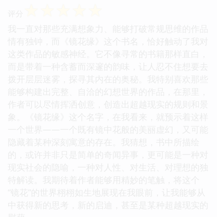
☆
☆
☆
☆
☆
评分
我一直对那些充满想象力、能够打破常规思维的作品
情有独钟，而《镜花缘》这个书名，恰好触动了我对
这类作品的敏感神经。它不像寻常的书籍那样直白，
而是带着一种含蓄而深邃的韵味，让人忍不住想要去
拨开层层迷雾，探寻其内在的奥秘。我特别喜欢那些
能够构建出完整、自洽的幻想世界的作品，在那里，
作者可以尽情挥洒创意，创造出超越现实的规则和景
象。《镜花缘》这个名字，在我看来，就预示着这样
一个世界——一个既有镜中花般的美丽虚幻，又可能
隐藏着某种深刻寓意的存在。我猜想，书中所描绘
的，或许并非只是简单的奇闻异事，更可能是一种对
现实社会的隐喻，一种对人性、对生活、对理想的独
特解读。我期待着作者能够用精妙的笔触，将这个
“镜花”的世界栩栩如生地展现在我眼前，让我能够从
中获得新的思考，新的启迪，甚至是某种超越现实的