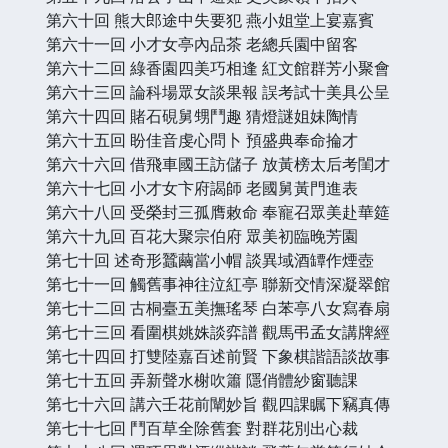
第六十回 熊大郎途中失要犯 燕小姐堂上宴嘉賓
第六十一回 小才女亭內品茶 老總兵園中留客
第六十二回 綠香園四美巧相逢 紅文館群芳小聚會
第六十三回 論科場眾女談果報 誤考試十美具公呈
第六十四回 賭石硯舅甥鬥趣 猜燈謎姐妹陶情
第六十五回 盼佳音虔心問卜 預盛典奉命掄才
第六十六回 借飛車國王訪儲子 放黃榜太后考閨才
第六十七回 小才女卞府謁師 老國舅黃門進表
第六十八回 受榮封三孤膺敕命 奉寵召眾美赴華筵
第六十九回 百花大聚宗伯府 眾美初臨晚芳園
第七十回 述奇形蠶繭當小帽 談異域酒罈作煙壺
第七十一回 觸舊事神往泣紅亭 聯新交情深凝翠館
第七十二回 古桐臺五美撫瑤琴 白苯亭八女寫春扇
第七十三回 看圍棋姚姝談弈譜 觀馬弔孟女講牌經
第七十四回 打雙陸嘉百述前賢 下象棋諧語談故事
第七十五回 弄新聲水榭吹簫 隱俏體紗窗聽課
第七十六回 講六壬花前闡妙旨 觀四課瞩下竊真傳
第七十七回 鬥百草全除舊套 對群花別出心裁