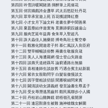
第四回 吟雪詩暖閣賭酒 揮醉筆上苑催花
第五回 俏宮娥戲誇金盞草 武太后怒貶牡丹花
第六回 眾宰承宣遊上苑 百花獲譴降紅塵
第七回 小才女月下論文科 老書生夢中聞善果
第八回 棄囂塵結伴遊寰海 覓勝跡窮踪越遠山
第九回 服肉芝延年益壽 食朱草入聖超凡
第十回 誅大蟲佳人施藥箭 搏奇鳥壯士奮空拳
第十一回 觀雅化閒遊君子邦 慕仁風誤入良臣府
第十二回 雙宰輔暢談俗弊 兩書生敬服良箴
第十三回 美人人海遭羅網 儒士登山失路途
第十四回 談壽夭道經聶耳 論窮通路出無腸
第十五回 喜相逢師生談故舊 巧遇合賓主結新親
第十六回 紫衣女殷勤問字 白髮翁傲慢談文
第十七回 因字聲粗談切韻 聞雁唳細問來賓
第十八回 闢清談幼女講義經 發至論書生尊孟子
第十九回 受女辱潛逃黑齒邦 觀民風聯步小人國
第二十回 丹桂岩山雞舞鏡 碧梧嶺孔雀開屏
第二十一回 逢惡獸唐生被難 施神槍魏女解圍