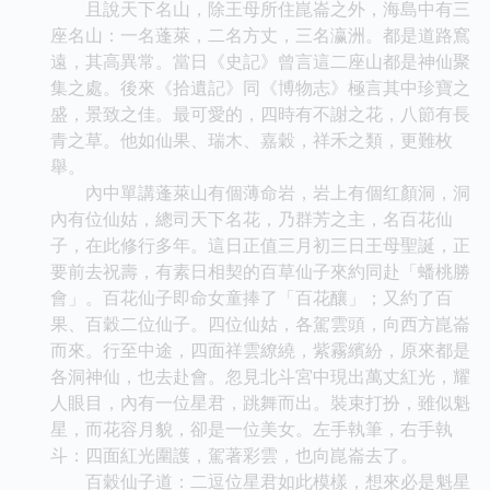
且說天下名山，除王母所住崑崙之外，海島中有三
座名山：一名蓬萊，二名方丈，三名瀛洲。都是道路窵
遠，其高異常。當日《史記》曾言這二座山都是神仙聚
集之處。後來《拾遺記》同《博物志》極言其中珍寶之
盛，景致之佳。最可愛的，四時有不謝之花，八節有長
青之草。他如仙果、瑞木、嘉穀，祥禾之類，更難枚
舉。
內中單講蓬萊山有個薄命岩，岩上有個红顏洞，洞
內有位仙姑，總司天下名花，乃群芳之主，名百花仙
子，在此修行多年。這日正值三月初三日王母聖誕，正
要前去祝壽，有素日相契的百草仙子來約同赴「蟠桃勝
會」。百花仙子即命女童捧了「百花釀」；又約了百
果、百穀二位仙子。四位仙姑，各駕雲頭，向西方崑崙
而來。行至中途，四面祥雲繚繞，紫霧繽紛，原來都是
各洞神仙，也去赴會。忽見北斗宮中現出萬丈紅光，耀
人眼目，內有一位星君，跳舞而出。裝束打扮，雖似魁
星，而花容月貌，卻是一位美女。左手執筆，右手執
斗：四面紅光圍護，駕著彩雲，也向崑崙去了。
百穀仙子道：二逗位星君如此模樣，想來必是魁星