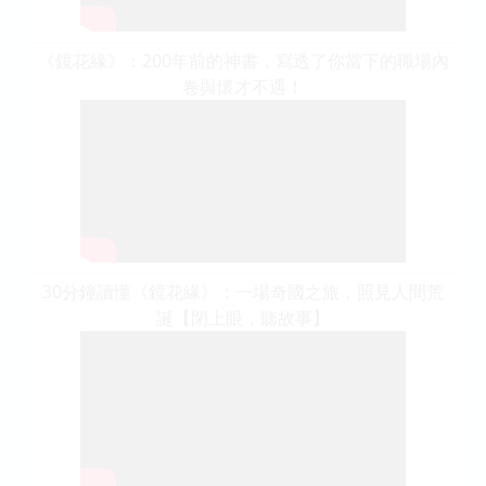
《鏡花緣》：200年前的神書，寫透了你當下的職場內
卷與懷才不遇！
30分鐘讀懂《鏡花緣》：一場奇國之旅，照見人間荒
誕【閉上眼，聽故事】