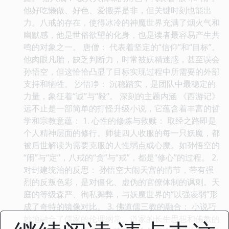
他好吃懒做、好色、爱搬弄是非，但关键时刻也能出
力。八戒的存在，使得冰冷的神魔世界充满了烟火气和
幽默感，他是世俗欲望的化身，也是读者最容易产生共
鸣的对象之一。 唐僧： 代表着坚定的“信仰”和“目标”。
他肉眼凡胎，缺乏判断力，时常被妖精迷惑，甚至误会
孙悟空，但这恰恰凸显了目标实现过程中所需要的外部
支持和牺牲。 沙悟净： 沉稳踏实，是团队中最稳定的
力量，象征着“诚”与“毅”。 深刻的主题内涵 《西游记》
远不止是一部简单的打怪升级小说，它蕴含着丰富的哲
学和宗教意蕴： 1. 心性的修炼与救赎： 取经之路即是
个人精神层面的修行。师徒四人收服的每一只妖魔，都
被后世解读为需要克服的人性弱点或心魔。如孙悟空的
“闹”与“定”，八戒的“贪”与“戒”，都是“修心”的过程。 2.
对封建统治的反思： 孙悟空大闹天宫的情节，带有强
烈的反叛色彩，是对僵化、虚伪的官僚体制的讽刺。天
庭的等级森严、徇私舞弊，与妖魔世界的“以强凌弱”形
成了奇特的镜像对比。 3. 佛道儒三教的融合： 小说巧
妙地融合了儒家的伦理纲常、道家的长生思想和佛教的