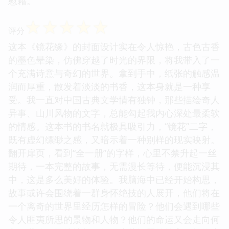
慰藉。
☆
☆
☆
☆
☆
评分
这本《镜花缘》的封面设计实在令人惊艳，古色古香
的墨色晕染，仿佛穿越了时光的界限，将我带入了一
个充满诗意与奇幻的世界。拿到手中，纸张的触感温
润而厚重，散发着淡淡的书香，这本身就是一种享
受。我一直对中国古典文学情有独钟，那些描绘奇人
异事、山川风物的文字，总能勾起我内心深处最柔软
的情感。这本书的书名就极具吸引力，“镜花”二字，
既有虚幻缥缈之感，又暗示着一种别样的现实映射。
翻开扉页，看到“全一册”的字样，心里不禁升起一丝
期待，一本完整的故事，无需漫长等待，便能沉浸其
中，这是多么美好的体验。我脑海中已经开始构思，
故事或许会围绕着一群身怀绝技的人展开，他们将在
一个离奇的世界里经历怎样的冒险？他们会遇到哪些
令人匪夷所思的景物和人物？他们的命运又会走向何