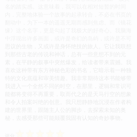
名的踏实感。这意味着，我可以在相对短暂的时间
内，完整地体验一个故事的起承转合，不必在书页的
翻动中，为下一本的遥遥无期而感到焦虑。而《镜花
缘》这个名字，更是勾起了我极大的好奇心。我脑海
中浮现出许多画面，或许是奇幻的岛屿，或许是不可
思议的生物，又或许是身怀绝技的旅人。它让我联想
到那些古老的传说和神话，总有一些意想不到的元
素，在平静的叙事中突然爆发，给读者带来震撼。我
喜欢这种带有东方神秘色彩的书名，它暗示着一种独
特的文化底蕴和审美情趣。我非常期待这本书能够带
我进入一个全然不同的时空，在那里，逻辑和常识可
能都将变得不再重要，取而代之的是天马行空的想象
和令人拍案叫绝的创意。我只想静静地沉浸在作者构
建的世界里，跟随主人公的脚步，去探索未知的奥
秘，去感受那些可能颠覆我固有认知的奇妙事物。
☆
☆
☆
☆
☆
评分