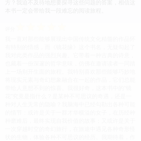
方？我迫不及待地想要探寻这些问题的答案，相信这
本书一定会带给我一段难忘的阅读旅程。
☆
☆
☆
☆
☆
评分
我一直对那些能够展现出中国传统文化精髓的作品怀
有特别的情感，而《镜花缘》这个书名，无疑勾起了
我对此类作品的强烈兴趣。它带着一种古典的诗意，
也藏着一份深邃的哲学意味，仿佛在邀请读者一同踏
上一场别开生面的旅程。我特别喜欢那些能够巧妙地
将现实元素与奇幻想象融合在一起的作品，它们总能
带给人意想不到的惊喜。我很好奇，这本书中的“镜
花”究竟是指什么？是某种不可思议的奇遇，还是一
种对人生无常的隐喻？我脑海中已经勾勒出各种可能
的情节：或许是关于一群才华横溢的女子，在历经种
种磨难后，最终实现自我价值的故事；又或许是关于
一次穿越时空的奇幻旅行，在旅途中遇见各种奇形怪
状的生物，体验各种不可思议的经历。我期待着，作