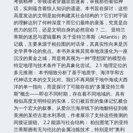
考据精神，带领读者穿越层层迷雾，审视那些看似神
话，实则蕴含着惊人知识的遗迹。本书旨在探讨：这些
高度发达的文明是如何构建其社会结构的？它们对宇宙
的理解达到了何种深度？而它们最终的衰落，究竟是自
然力的惩罚，还是文明自身的必然宿命？ 二、 亚特兰
蒂斯的迷思与逻辑重构 关于亚特兰蒂斯（Atlantis）的
记载，主要来源于柏拉图的对话录，其真实性向来是历
史学界争论的焦点。本书并未将其简单地浪漫化为一座
沉没的黄金之城，而是将其视为一种“理想国”的模型在
特定地理与技术条件下的具象化尝试。 2.1 地理定位的
多元推测： 本书细致分析了基于地质学、海洋学和古
代神话文本的交叉比对。我们不再局限于地中海或大西
洋的单一指向，而是探讨了可能存在的“多重亚特兰蒂
斯”概念——即在不同时期，存在着不同地域的、具有
相似高度文明特征的实体，它们被后世的集体记忆糅合
为一个宏大的叙事。从爱尔兰海岸线下的地貌特征到南
美洲的某些古老水利系统，作者展示了支持这些推测的
间接证据链。 2.2 能源与社会结构： 柏拉图笔下的亚特
兰蒂斯拥有无与伦比的金属冶炼技术，特别是对“奥利