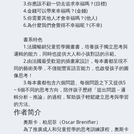
3.你應該不顧一切去追求幸福嗎？(目標)
4.金錢可以帶來幸福嗎？(金錢)
5.你需要其他人才會幸福嗎？(他人)
6.為什麼我們會覺得不幸福呢？(不幸)
書系特色
1.法國暢銷兒童哲學圖畫書，培養孩子獨立思考與
邏輯的能力，同時也提供大人和小孩對話的示範。
2.由法國最受歡迎的插畫家設計，每本書都呈現不
同的藝術美學，不僅能豐富語言能力，也啟發孩子的圖
像思考！
3.每本書都包含六個問題、每個問題之下又提供5
~ 6個不同的思考方向，陪伴孩子歷經「提出問題－邏
輯分析－推論」的過程，幫助孩子輕鬆建立思考與學習
的方法。
作者简介
奧斯卡．柏尼菲（Oscar Brenifier）
為了推廣成人和兒童哲學的思考訓練課程，奧斯卡