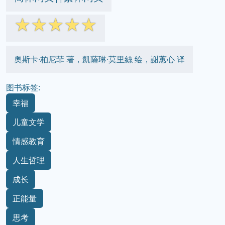
☆
☆
☆
☆
☆
奧斯卡·柏尼菲 著，凱薩琳·莫里絲 绘，謝蕙心 译
图书标签:
幸福
儿童文学
情感教育
人生哲理
成长
正能量
思考