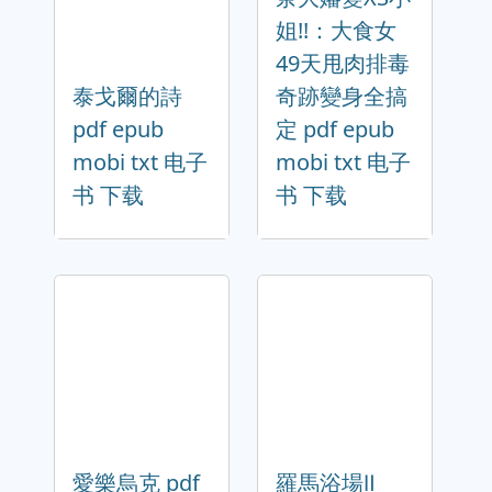
姐!!：大食女
49天甩肉排毒
泰戈爾的詩
奇跡變身全搞
pdf epub
定 pdf epub
mobi txt 电子
mobi txt 电子
书 下载
书 下载
愛樂烏克 pdf
羅馬浴場Ⅱ