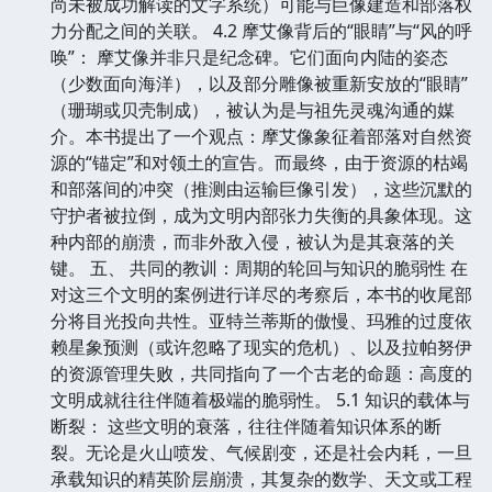
尚未被成功解读的文字系统）可能与巨像建造和部落权
力分配之间的关联。 4.2 摩艾像背后的“眼睛”与“风的呼
唤”： 摩艾像并非只是纪念碑。它们面向内陆的姿态
（少数面向海洋），以及部分雕像被重新安放的“眼睛”
（珊瑚或贝壳制成），被认为是与祖先灵魂沟通的媒
介。本书提出了一个观点：摩艾像象征着部落对自然资
源的“锚定”和对领土的宣告。而最终，由于资源的枯竭
和部落间的冲突（推测由运输巨像引发），这些沉默的
守护者被拉倒，成为文明内部张力失衡的具象体现。这
种内部的崩溃，而非外敌入侵，被认为是其衰落的关
键。 五、 共同的教训：周期的轮回与知识的脆弱性 在
对这三个文明的案例进行详尽的考察后，本书的收尾部
分将目光投向共性。亚特兰蒂斯的傲慢、玛雅的过度依
赖星象预测（或许忽略了现实的危机）、以及拉帕努伊
的资源管理失败，共同指向了一个古老的命题：高度的
文明成就往往伴随着极端的脆弱性。 5.1 知识的载体与
断裂： 这些文明的衰落，往往伴随着知识体系的断
裂。无论是火山喷发、气候剧变，还是社会内耗，一旦
承载知识的精英阶层崩溃，其复杂的数学、天文或工程