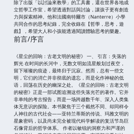
除了出版「以討論來教學」的工具書，還在世界各地成
立哲學工作室，希望透過對話與討論，讓孩子更有創造
力與探索精神。他和法國南特爾市（Nanterre）小學
共同合作的思考紀錄，完全收錄在【哲學，思考，遊
戲】，希望大人和小孩能透過閱讀體驗思考的樂趣。
前言/序言
《星尘的回响：古老文明的秘密》 一、 引言：失落的
辉光 在时间的长河中，无数文明如流星般划过夜空，
留下璀璨的痕迹，最终归于沉寂。然而，总有一些文
明，它们的消亡并非彻底的遗忘，而是化作神秘的低
语，回荡在历史的幽深之处。《星尘的回响：古老文明
的秘密》正是一部试图追溯这些失落光芒的著作。它并
非单纯的考古报告，而是一场跨越数千年、深入人类集
体无意识的探险。本书聚焦于三个截然不同、却同样令
人神往的古代社会——亚特兰蒂斯的传说、玛雅文明的
星象密码，以及尚未完全被现代科学解读的复活节岛巨
石像背后的哲学体系。 作者以敏锐的洞察力和严谨的