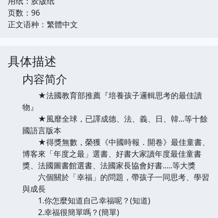
用纸：胶版纸
页数：96
正文语种：繁體中文
具体描述
内容简介
★法國教育部推薦『培養孩子邏輯思考的最佳讀
物』
★風靡全球，已譯成德、法、義、日、韓...等十餘
國語言版本
★得獎無數，榮獲《中國時報．開卷》最佳童書、
博客來「年度之最」選書、好書大家讀年度最佳童書
獎、法國圖書館選書、法國家長協會好書.....等大獎
六個關於「幸福」的問題，帶孩子一同思考、學習
與成長
1.你怎麼知道自己幸福呢？(知道)
2.幸福很簡單嗎？(簡單)