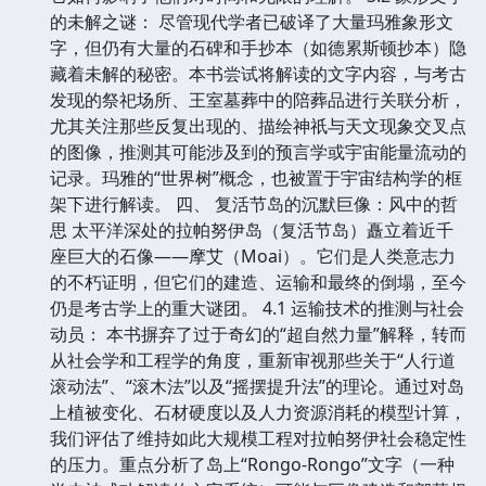
的未解之谜： 尽管现代学者已破译了大量玛雅象形文
字，但仍有大量的石碑和手抄本（如德累斯顿抄本）隐
藏着未解的秘密。本书尝试将解读的文字内容，与考古
发现的祭祀场所、王室墓葬中的陪葬品进行关联分析，
尤其关注那些反复出现的、描绘神祇与天文现象交叉点
的图像，推测其可能涉及到的预言学或宇宙能量流动的
记录。玛雅的“世界树”概念，也被置于宇宙结构学的框
架下进行解读。 四、 复活节岛的沉默巨像：风中的哲
思 太平洋深处的拉帕努伊岛（复活节岛）矗立着近千
座巨大的石像——摩艾（Moai）。它们是人类意志力
的不朽证明，但它们的建造、运输和最终的倒塌，至今
仍是考古学上的重大谜团。 4.1 运输技术的推测与社会
动员： 本书摒弃了过于奇幻的“超自然力量”解释，转而
从社会学和工程学的角度，重新审视那些关于“人行道
滚动法”、“滚木法”以及“摇摆提升法”的理论。通过对岛
上植被变化、石材硬度以及人力资源消耗的模型计算，
我们评估了维持如此大规模工程对拉帕努伊社会稳定性
的压力。重点分析了岛上“Rongo-Rongo”文字（一种