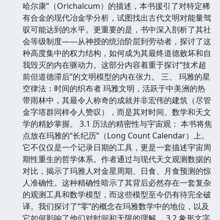
哈尔康”（Orichalcum）的描述，本书援引了对特定稀
有合金的现代冶金学分析，试图找出古代文明对能量驾
驭可能达到的水平。更重要的是，书中深入剖析了其社
会等级制度——从神授的统治阶层到劳动者，探讨了这
种高度集中的权力结构，如何成为其最终道德败坏和自
我毁灭的内在驱动力。这部分内容着重于探讨“技术超
前但道德滞后”的文明模型的内在张力。 三、 玛雅的星
空律法：时间的织布者 玛雅文明，活跃于中美洲的热
带雨林中，其最令人称奇的成就并非宏伟的建筑（尽管
金字塔群同样令人赞叹），而是其对时间、数学和天文
学的精妙掌握。 3.1 历法的精密性与宇宙观： 本书将焦
点放在玛雅的“长纪历”（Long Count Calendar）上。
它不仅仅是一个记录日期的工具，更是一套描述宇宙周
期性重生的哲学体系。作者通过与现代天文观测数据的
对比，揭示了玛雅人对金星周期、日食、月食预测的惊
人准确性。这种精确性暗示了其背后必然存在一套复杂
的观测工具和数学模型，而这些模型至今仍有待完全破
译。我们探讨了“零”的概念在玛雅数学中的地位，以及
它如何影响了他们对时间和无限的理解。 3.2 象形文字