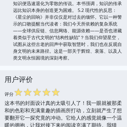
知识便迅速退化为零散的传说。本书强调，知识的传承
远比知识本身的创造更为困难。 5.2 现代性的反思：
《星尘的回响》并非仅仅是对过去的缅怀。它以一种警
示的口吻提醒当代读者：我们今天所依赖的复杂系统
——全球供应链、信息网络、能源依赖——是否也潜藏
着类似于古代文明的“结构性缺陷”？当我们仰望星空，
试图从这些古老的回声中获取智慧时，我们也在反观自
身文明的未来路径。这是一部关于辉煌、衰落、以及人
类文明永恒困境的深刻考察。
用户评价
☆
☆
☆
☆
☆
评分
这本书的封面设计真的太吸引人了！我一眼就被那柔
和的色彩和充满童趣的插画所打动，立刻就产生了想
要翻开它一探究竟的冲动。它给人的感觉就像一个温
暖的拥抱，让我对接下来的阅读充满了期待。我猜