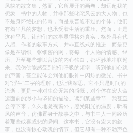
风貌的散文集，然而，它所展开的画卷，却远超我的
想象。书中的人物，并非那些叱咤风云的大人物，也
不是身怀绝技的传奇，而是最普通不过的个体，他们
有着平凡的梦想，也承受着生活的重压。然而，正是
这种平凡，让他们的故事显得格外真实，格外具有代
入感。作者的叙事方式，并非直线式的推进，而是更
像是在编织一张细密的网，将每一个人物的情感、经
历、乃至那些难以言说的内心独白，都巧妙地串联起
来。我仿佛能感受到他们呼吸的频率，听到他们心跳
的声音，甚至能体会到他们眼神中闪烁的微光。书中
对“浮生”二字的理解，也让我深思。它不只是时间的
流逝，更是一种对生命无常的感慨，对个体在宏大命
运面前的渺小与坚韧的描绘。读到某些章节，我甚至
会停下来，久久地凝视窗外，感受阳光的温度，听着
风的声音，仿佛置身于故事之中，与书中人一同经历
着那些或喜或悲的瞬间。这本书，它没有宏大的叙
事，也没有惊心动魄的情节，但它却有一种不动声色