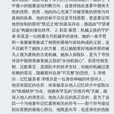
中微小的能量波动判断方向，这使得他在迷雾中拥有天
然的优势。然而，他的内心充满了对被背叛的愤恨与对
真相的执着。他的目标不仅仅是寻找星图，更是要证明
他所绘制的那些“禁忌之地”的真实存在，挑战由“守望者
议会”构建的僵化秩序。 2. 莉亚·索恩：机械义肢的守护
者 莉亚是一位精通古代机械学的游侠。她的一条手臂
和一条腿被替换成了精密的黄铜与齿轮构成的义肢，这
不仅赋予了她惊人的力量，也让她能更好地操作那些被
凡人视为废铁的古老机械。她加入探险队，是为了寻找
传说中能彻底修复她义肢的“永动机核心”。莉亚性格坚
韧、沉默寡言，是团队中的技术支柱，但她对机械过度
依赖的背后，隐藏着对自身“不完整”的恐惧。 3. 泽维
尔：记忆贩卖者 泽维尔是一位身份神秘的吟游诗人，
他没有固定的住所，依靠贩卖从他人记忆碎片中提取出
的“情感精华”为生。他拥有罕见的“共情共鸣”天赋，能
深入他人的潜意识。他加入队伍的真正目的，是为了追
踪一个与他童年记忆紧密相关的符号——那个符号据信
刻在星图的最核心部位。他既是向导，也是潜在的危险