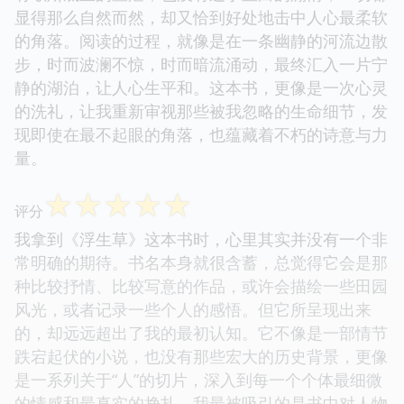
显得那么自然而然，却又恰到好处地击中人心最柔软
的角落。阅读的过程，就像是在一条幽静的河流边散
步，时而波澜不惊，时而暗流涌动，最终汇入一片宁
静的湖泊，让人心生平和。这本书，更像是一次心灵
的洗礼，让我重新审视那些被我忽略的生命细节，发
现即使在最不起眼的角落，也蕴藏着不朽的诗意与力
量。
☆
☆
☆
☆
☆
评分
我拿到《浮生草》这本书时，心里其实并没有一个非
常明确的期待。书名本身就很含蓄，总觉得它会是那
种比较抒情、比较写意的作品，或许会描绘一些田园
风光，或者记录一些个人的感悟。但它所呈现出来
的，却远远超出了我的最初认知。它不像是一部情节
跌宕起伏的小说，也没有那些宏大的历史背景，更像
是一系列关于“人”的切片，深入到每一个个体最细微
的情感和最真实的挣扎。我最被吸引的是书中对人物