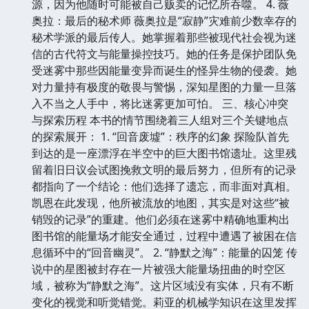
源，因为他随时可能被自己贩卖的记忆所吞噬。 4. 薇
奥拉：最后的秘术师 薇奥拉是“寂静”灾难前少数幸存的
秘术学派的最后传人。她掌握着那些被现代社会视为迷
信的古代符文与能量操控技巧。她的任务是保护团队免
受迷雾中那些因能量变异而诞生的怪异生物的侵袭。她
对力量持有极度的敬畏与警惕，深知星图的力量一旦落
入不当之人手中，将比迷雾更加可怕。 三、核心冲突
与探索历程 本书的情节围绕着三人组对三个关键地点
的探索展开： 1. “回音废墟”：秩序的幻象 探险队首先
到达的是一座漂浮在半空中的巨大图书馆遗址。这里残
留着旧日议会试图挽救文明的最后努力，但所有的记录
都指向了一个结论：他们选择了遗忘，而非面对真相。
凯恩在此发现，他所被流放的地图，其实是对这些“被
销毁的记录”的重建。他们必须在迷雾中精确地重构出
图书馆的能量场才能安全通过，过程中遭遇了被困在信
息循环中的“回音幽灵”。 2. “静默之海”：能量的囚笼 传
说中的星图被封存在一片被强大能量场扭曲的时空区
域，被称为“静默之海”。这片区域没有实体，只有不断
变化的视觉和听觉错觉。莉亚的机械学知识在这里发挥