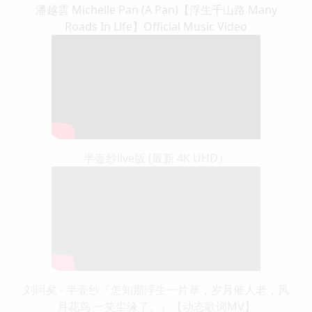
潘越雲 Michelle Pan (A Pan)【浮生千山路 Many
Roads In Life】Official Music Video
半壶纱live版 (最新 4K UHD）
刘珂矣 - 半壶纱『怎知那浮生一片草，岁月催人老，风
月花鸟 一笑尘缘了。』【动态歌词MV】