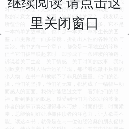
继续阅读 请点击这
《浮生草》这本书，着实让我眼前一亮。一开始，我
对书名的联想，更多的是停留在自然景物或是一些闲
散的诗意文字上。然而，随着阅读的深入，我发现它
里关闭窗口
所蕴含的，远比我想象的要丰富和深刻得多。它不是
一本简单的故事集，也不是一本关于草木生长的图
鉴，而更像是一面多棱镜，折射出人性的各种光辉与
黯淡。书中的每一个章节，都像是一颗独立的珍珠，
但当它们被串联起来时，却形成了一条璀璨的项链，
诉说着关于生命、关于情感、关于时间的故事。我特
别欣赏作者对人物命运的呈现，那些看似微不足道的
小人物，在书中却被赋予了非凡的重量。他们的选
择，他们的坚持，他们的无奈，都构成了一幅幅生动
而感人的画面。我仿佛能透过文字，看到他们的眼
神，听到他们的叹息，感受到他们内心深处的波澜。
作者的叙事节奏处理得非常巧妙，时而舒缓，时而紧
凑，总能恰到好处地抓住读者的注意力，让人欲罢不
能。读这本书，就像是在与一位饱经沧桑的朋友促膝
长谈，他分享着人生的感悟，而你则在其中找到属于