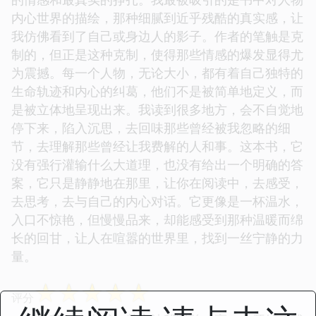
内心世界的描绘，那种细腻到近乎残酷的真实感，让
我仿佛看到了自己或身边人的影子。作者的笔触是克
制的，但正是这种克制，使得那些情感的爆发显得尤
为震撼。每一个人物，无论大小，都有着自己独特的
生命轨迹和内心的纠葛，他们不是被简单地定义，而
是被立体地呈现出来。我读到很多地方，会不自觉地
停下来，陷入沉思，去回味那些曾经被我忽略的细
节，去理解那些曾经让我费解的人和事。这本书，它
没有强行灌输什么大道理，也没有给出一个明确的答
案，它只是静静地在那里，让你在阅读中，去感受，
去思考，去与自己的内心对话。它更像是一杯温水，
入口不惊艳，但慢慢品来，却能感受到那种温暖而绵
长的回甘，让人在喧嚣的世界里，找到一丝宁静的力
量。
☆
☆
☆
☆
☆
评分