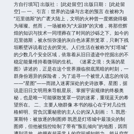
方自行填写] 出版社： [此处留空] 出版日期： [此处留
空] --- 一、引言：世界的边缘与古老的预言 在被称为
“厄里德斯”的广袤大陆上，文明的火种曾一度燃烧得极
为璀璨。然而，一场被称为“大寂静”的灾难，将那些辉
煌的知识与技术一同埋葬在了时间的沙砾之下。如今的
厄里德斯，被永恒弥漫的灰白色浓雾所笼罩，只剩下残
垣断壁诉说着过去的荣光。人们生活在被称为“灯塔城”
的少数几个安全区域，依靠着从旧日遗迹中挖掘出的不
稳定能量维持着微弱的生机。 《迷雾之境：失落的星
图》讲述的，正是在这个世界濒临彻底黑暗的时刻，一
群身份迥异的探险者，为了追寻一个被世人遗忘的传说
——“星图”——而踏入迷雾深处的史诗故事。星图，据
说是旧日文明用来导航星辰、掌握宇宙规律的终极奥
秘，也是唯一可能驱散笼罩一切的迷雾，重现蓝天的希
望所在。 二、主要人物群像 本书的核心在于对几位性
格鲜明、背负沉重秘密的主人公的深入刻画： 1. 凯恩·
莱斯特：被放逐的制图师 凯恩是灯塔城中最顶尖的制
图师，但他被指控绘制了带有“叛乱倾向”的地图，因而
遭到流放。他拥有超乎常人的空间感知能力，能从空气