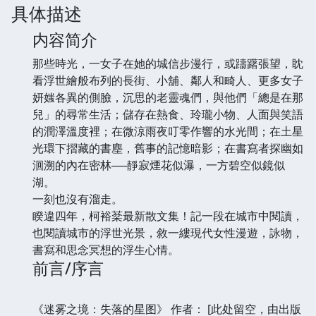
具体描述
内容简介
那些時光，一女子在她的城信步漫行，或躊躇張望，眈
看浮世繪般布列的長街、小舖、鄰人和畸人、更多女子
妍媸各異的側臉，沉思的老靈魂們，與他們「總是在那
兒」的尋常生活；儲存在熱食、玲瓏小物、人面與笑語
的潤澤溫度裡；在微涼雨夜叮零作響的水光間；在土星
光環下摺藏的書塵，舊事的記憶暗影；在書寫者探幽如
洄溯的內在密林──靜寂煙花似瀑，一方碧空似鏡似
湖。
一刻也沒有溜走。
睽違四年，柯裕棻最新散文集！記一段在城市中閱讀，
也閱讀城市的浮世光景，敘一縷現代女性漫遊，詠物，
書寫和思念冥想的浮生心情。
前言/序言
《迷雾之境：失落的星图》 作者： [此处留空，由出版