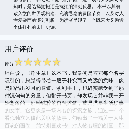
知时，是选择拥抱还是抗拒的深刻反思。 本书以其细
致入微的世界观构建、充满悬念的冒险节奏，以及对人
性复杂面的深刻剖析，为读者呈现了一个既宏大又贴近
个体挣扎的末世史诗。
用户评价
☆
☆
☆
☆
☆
评分
坦白说，《浮生草》这本书，我最初是被它那个名字
吸引的，总觉得带着一股子朴实而又悠远的意味，像
是能品出岁月的味道。拿到手里，也确实感受到了那
种沉甸甸的分量，但翻开书页，却发现它并非我一开
始想象的，那种纯粹的自然随笔，或是描摹生活琐事
的文字。它更像是一场内心的探索之旅，通过一个个
看似独立又彼此关联的故事，勾勒出了一幅关于人生
百态的画卷。我特别喜欢书中对人物心理的刻画，那