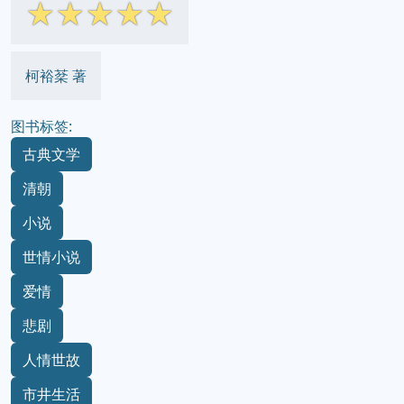
☆
☆
☆
☆
☆
柯裕棻 著
图书标签:
古典文学
清朝
小说
世情小说
爱情
悲剧
人情世故
市井生活