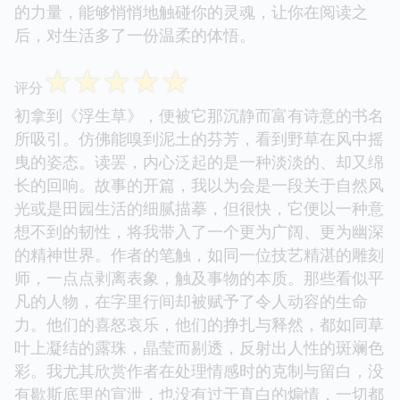
的力量，能够悄悄地触碰你的灵魂，让你在阅读之
后，对生活多了一份温柔的体悟。
☆
☆
☆
☆
☆
评分
初拿到《浮生草》，便被它那沉静而富有诗意的书名
所吸引。仿佛能嗅到泥土的芬芳，看到野草在风中摇
曳的姿态。读罢，内心泛起的是一种淡淡的、却又绵
长的回响。故事的开篇，我以为会是一段关于自然风
光或是田园生活的细腻描摹，但很快，它便以一种意
想不到的韧性，将我带入了一个更为广阔、更为幽深
的精神世界。作者的笔触，如同一位技艺精湛的雕刻
师，一点点剥离表象，触及事物的本质。那些看似平
凡的人物，在字里行间却被赋予了令人动容的生命
力。他们的喜怒哀乐，他们的挣扎与释然，都如同草
叶上凝结的露珠，晶莹而剔透，反射出人性的斑斓色
彩。我尤其欣赏作者在处理情感时的克制与留白，没
有歇斯底里的宣泄，也没有过于直白的煽情，一切都