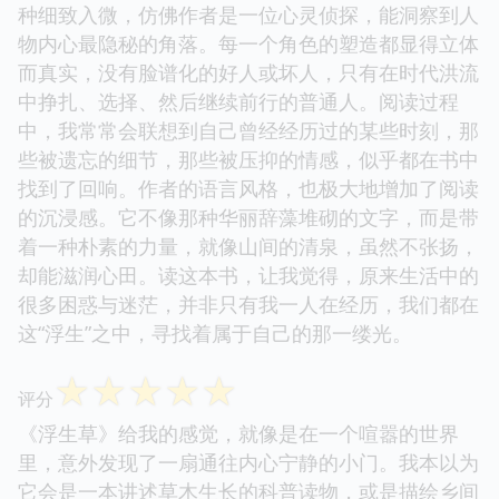
种细致入微，仿佛作者是一位心灵侦探，能洞察到人
物内心最隐秘的角落。每一个角色的塑造都显得立体
而真实，没有脸谱化的好人或坏人，只有在时代洪流
中挣扎、选择、然后继续前行的普通人。阅读过程
中，我常常会联想到自己曾经经历过的某些时刻，那
些被遗忘的细节，那些被压抑的情感，似乎都在书中
找到了回响。作者的语言风格，也极大地增加了阅读
的沉浸感。它不像那种华丽辞藻堆砌的文字，而是带
着一种朴素的力量，就像山间的清泉，虽然不张扬，
却能滋润心田。读这本书，让我觉得，原来生活中的
很多困惑与迷茫，并非只有我一人在经历，我们都在
这“浮生”之中，寻找着属于自己的那一缕光。
☆
☆
☆
☆
☆
评分
《浮生草》给我的感觉，就像是在一个喧嚣的世界
里，意外发现了一扇通往内心宁静的小门。我本以为
它会是一本讲述草木生长的科普读物，或是描绘乡间