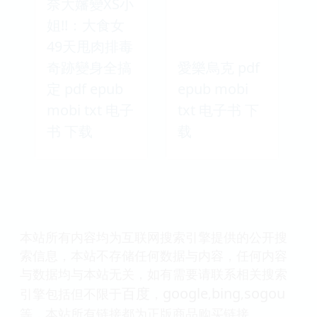
奈大嬸變XS小
姐!!：大食女
49天甩肉排毒
奇跡變身全搞
愛樂烏克 pdf
定 pdf epub
epub mobi
mobi txt 电子
txt 电子书 下
书 下载
载
本站所有内容均为互联网搜索引擎提供的公开搜
索信息，本站不存储任何数据与内容，任何内容
与数据均与本站无关，如有需要请联系相关搜索
百度
google
bing
sogou
引擎包括但不限于
，
,
,
等，本站所有链接都为正版商品购买链接。