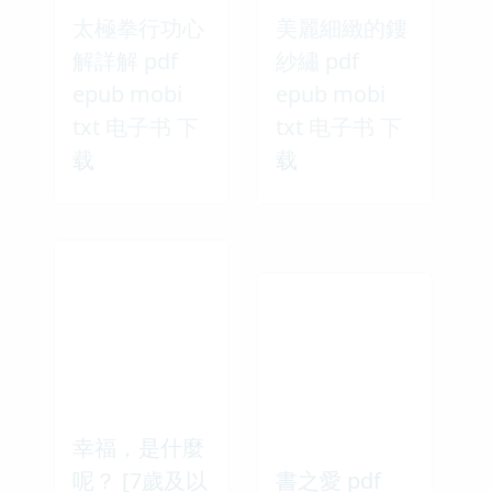
太極拳行功心
美麗細緻的鏤
解詳解 pdf
紗繡 pdf
epub mobi
epub mobi
txt 电子书 下
txt 电子书 下
载
载
幸福，是什麼
呢？ [7歲及以
書之愛 pdf