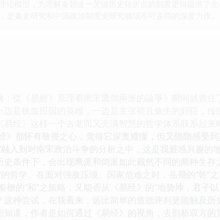
lding）的理论模型，为理解秦朝这一关键历史转折点的制度逻辑提
，是秦史研究和中国政治制度史研究领域不可多得的深度力作。 -
檜：從《易經》原理看南宋鷹鴿兩派的論爭》瞬间就抓住了
一边是铁血报国的英雄，一边是主张苟且偷生的奸臣，传
《易经》这样一个古老而又充满智慧的哲学体系联系起来
易经》都怀有敬畏之心，觉得它深奥难懂，但又隐隐感受
”融入到对南宋政治斗争的分析之中，这是我最感兴趣的地
历史条件下，会出现鹰派和鸽派如此截然不同的两种生存之
”的哲学。在面对强敌压境、国家危难之时，岳飛的“乾”
秦檜的“和”之策略，又能否从《易经》的“地势坤，君子以
？这种尝试，在我看来，远比简单的道德评判更能触及历史
想知道，作者是如何通过《易经》的视角，去剖析双方的