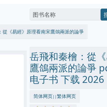
：從《易經》原理看南宋鷹鴿兩派的論爭
岳飛和秦檜：從《
鷹鴿兩派的論爭 pdf 
电子书 下载 2026
简体网页
繁体网页
||