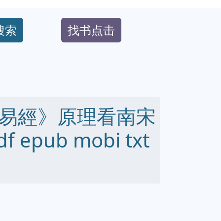
搜索
找书点击
易經》原理看南宋
epub mobi txt