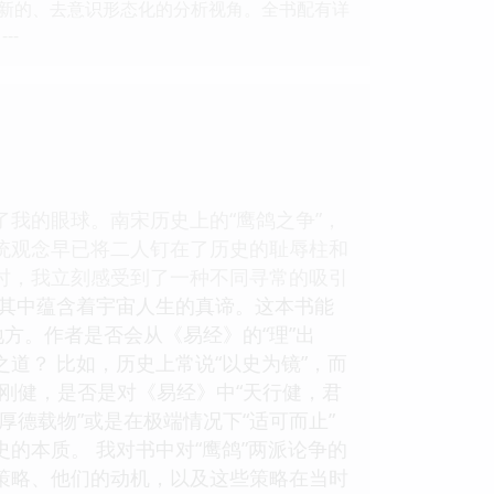
供了全新的、去意识形态化的分析视角。全书配有详
--
我的眼球。南宋历史上的“鹰鸽之争”，
统观念早已将二人钉在了历史的耻辱柱和
时，我立刻感受到了一种不同寻常的吸引
到其中蕴含着宇宙人生的真谛。这本书能
方。作者是否会从《易经》的“理”出
道？ 比如，历史上常说“以史为镜”，而
之刚健，是否是对《易经》中“天行健，君
厚德载物”或是在极端情况下“适可而止”
的本质。 我对书中对“鹰鸽”两派论争的
策略、他们的动机，以及这些策略在当时