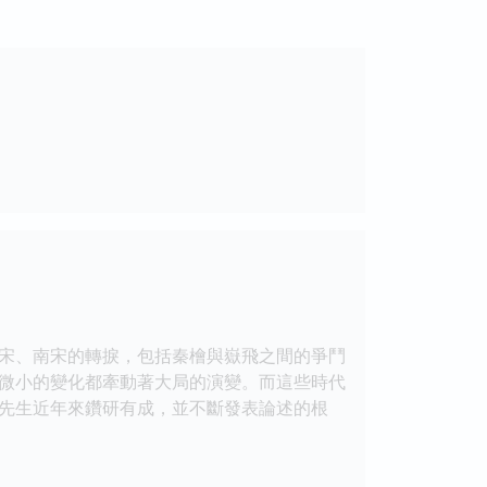
宋、南宋的轉捩，包括秦檜與嶽飛之間的爭鬥
微小的變化都牽動著大局的演變。而這些時代
先生近年來鑽研有成，並不斷發表論述的根
。