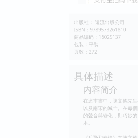
出版社： 遠流出版公司
ISBN：9789573261810
商品编码：16025137
包装：平裝
页数：272
具体描述
内容简介
在這本書中，陳文德先生
以及南宋的滅亡。在每個
的聲音與變化，則巧妙的
本。
《岳飛和秦檜》在陳文德