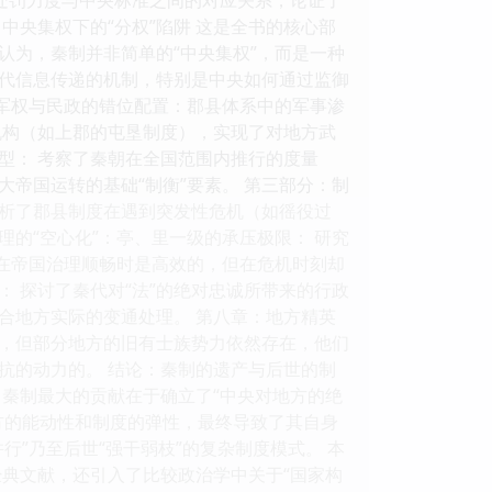
中央集权下的“分权”陷阱 这是全书的核心部
认为，秦制并非简单的“中央集权”，而是一种
了秦代信息传递的机制，特别是中央如何通过监御
：军权与民政的错位配置：郡县体系中的军事渗
机构（如上郡的屯垦制度），实现了对地方武
型： 考察了秦朝在全国范围内推行的度量
帝国运转的基础“制衡”要素。 第三部分：制
分析了郡县制度在遇到突发性危机（如徭役过
理的“空心化”：亭、里一级的承压极限： 研究
，在帝国治理顺畅时是高效的，但在危机时刻却
： 探讨了秦代对“法”的绝对忠诚所带来的行政
合地方实际的变通处理。 第八章：地方精英
制，但部分地方的旧有士族势力依然存在，他们
抗的动力的。 结论：秦制的遗产与后世的制
秦制最大的贡献在于确立了“中央对地方的绝
方的能动性和制度的弹性，最终导致了其自身
”乃至后世“强干弱枝”的复杂制度模式。 本
典文献，还引入了比较政治学中关于“国家构