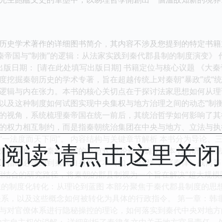
历史学术著作的详细图书简介，其内容不涉及您提到的特定书籍
《大秦帝国与“制衡”的逻辑：从法家实践到秦代郡县制的制度演变》 作
出版日期： [请在此处填写出版日期] 书籍定位与核心议题 《大
度挖掘秦朝历史的学术专著，旨在超越传统上对秦朝“暴政”或“
逻辑与内在张力。本书的核心关切点在于探讨法家思想如何从理
以及这种制度如何试图实现中央集权与地方治理之间的动态“制衡
的视角，系统梳理秦帝国在统一前后，其统治哲学如何影响了其
的权力相互制约，而是指秦朝统治集团在中央与地方、立法与执
“一法度而天下同”。 内容结构与关键章节解析 本书分为导论
阅读 请点击这里关
与败”的视角——秦制研究的新范式 导论部分确立了本书的研究
，指出必须回到秦代自身的文本（如《史记》、《秦律》残简等
义”相结合的研究路径，将秦朝的郡县制视为一个旨在解决“超大规
想的制度化转化：从理论到蓝图 本部分聚焦于秦代郡县制度的思
者的关系，以及这些概念如何被转化为具体的行政指令。 第一章：韩非
与对官僚体系进行隐秘操控的理论，如何落实到秦代中央对地方的
地方自主权的消解： 详细剖析了秦律条文中关于地方官员责任、