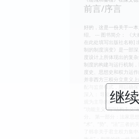
前言/序言
好的，这是一份关于一本
绍。 --- 图书简介： 
在此处填写出版社名称] 
制的制度演变》是一部深
度设计上所体现出的复杂
制度的构建与运行机制，
度史、思想史和权力运作
并非西方三权分立意义上
配与监督模式，用以确保
继续
深入： 导论：超越“成
观为主导的秦朝评价体系
“功能主义”与“结构主
分。 第一部分：法家思
“术”、“势”、“法”三
了韩非关于君主权力集中
衡点”：刑赏的统一性与