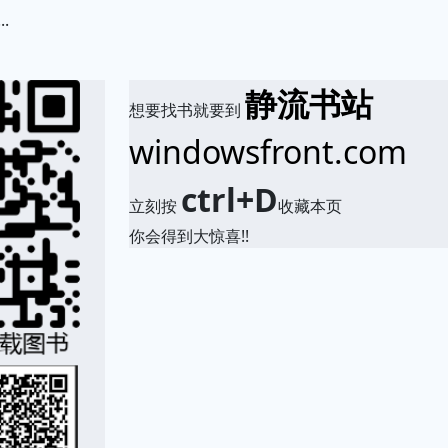
.
静流书站
想要找书就要到
windowsfront.com
ctrl+D
立刻按
收藏本页
你会得到大惊喜!!