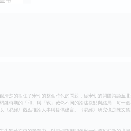
很清楚的捉住了宋朝的整個時代的問題，從宋朝的開國談論至北
關鍵時期的「和」與「戰」截然不同的論述觀點與結局，每一個
以《易經》觀點推論人事與提供建言。《易經》研究也是陳文德
先生飽蘸文史的筆墨中，以易理哲學開創出一個溫故知新的境界