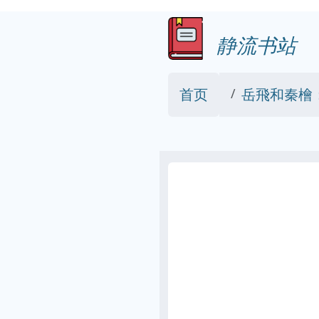
静流书站
首页
岳飛和秦檜