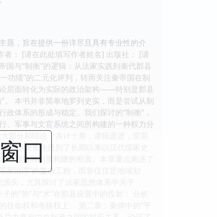
主题，旨在提供一份详尽且具有专业性的介
者： [请在此处填写作者姓名] 出版社： [请
秦帝国与“制衡”的逻辑：从法家实践到秦代郡县
统一功绩”的二元化评判，转而关注秦帝国在制
论层面转化为实际的政治架构——特别是郡县
”。 本书并非简单地罗列史实，而是尝试从制
行政体系的形成与稳定。我们探讨的“制衡”，
行、军事与文官系统之间所构建的一种权力分
、三大部分和结论，共计十章，逻辑递进，层层
闭窗口
方法论。作者首先批判了长期以来以汉代儒家史
）来理解其制度构建的初衷。本章重点阐述了
模国家治理”的复杂工程，而非仅仅是地域划
想源头，尤其探讨了法家思想体系中关于
子的“势”与“术”在郡县设置中的投射： 分析
任命权和考核权上。 第二章：秦律中的“平
处罚力度与中央标准之间的对应关系，论证了