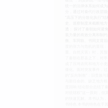
统一的法律体系如何成为
分，通过对秦代行政层级
“高压下的分散化执行”
史、巡察制度来截断地方
透： 探讨了秦朝如何避
装力量的有效分离和制约
衡、车同轨、书同文背后
度的张力与危机的显现：
重、自然灾害）时，其预
了秦朝在郡县之下，对亭
成了压垮农民和地方小吏
僵化。面对突发事件，过
的“反向制衡”：旧贵族
与新任命的、缺乏地方根
度回响 结论部分总结了
对统辖权”这一原则，但
的快速瓦解。本书认为，
书特色 本书的特色在于