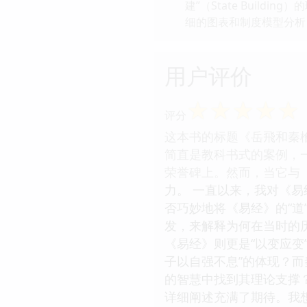
建”（State Bui
细的图表和制度模型分析
用户评价
☆
☆
☆
☆
☆
评分
这本书的标题《岳飛和秦
简直是教科书式的案例，
荣誉碑上。然而，当它与
力。 一直以来，我对《
否巧妙地将《易经》的“道
发，来解释为何在当时的
《易经》则更是“以变应变
子以自强不息”的体现？而
的智慧中找到其理论支撑
详细阐述充满了期待。我