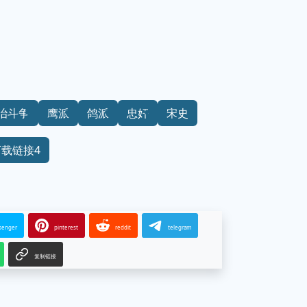
治斗争
鹰派
鸽派
忠奸
宋史
下载链接4
senger
pinterest
reddit
telegram
复制链接