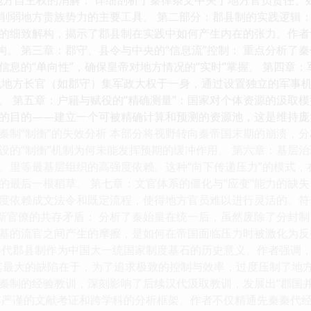
削弱地方贵族势力的主要工具。 第二部分：郡县制的实践逻辑：
的细致解构，揭示了郡县制在实践中如何产生内在的张力。作者
结构。 第三章：郡守、县令与中央的“信息流”控制： 重点分析
信息的“单向性”，确保皇帝对地方情况的“实时”掌握。 第四章
免地方长官（如郡守）集军政大权于一身，通过设置独立的军事
。 第五章：户籍与赋役的“精确测量”：国家对个体资源的汲取模
的目的——建立一个可被精确计算和预测的资源池，这是维持庞大
秦制“制衡”的失效分析 本部分将视野转向秦帝国末期的崩溃，
设的“制衡”机制为何未能发挥预期的缓冲作用。 第六章：基层治
、里等最基层组织的高强度依赖。这种“向下传递压力”的模式
的最后一根稻草。 第七章：文官体系的僵化与“应变”能力的缺失
度依赖成文法令和既定流程，使得地方官员难以进行灵活的、符
与新官僚的共存矛盾： 分析了秦始皇在统一后，虽然废除了分封
基的流官之间产生的摩擦，是如何在帝国面临压力时被激化为反
秦代郡县制作为中国大一统国家制度基石的历史意义。作者强调，
其最大的缺陷在于，为了追求极致的控制与效率，过度压制了地
秦制的经验教训，深刻影响了后续汉代汲取教训，发展出“郡国并行
其严谨的文献考证和跨学科的分析框架。作者不仅精通先秦秦代经