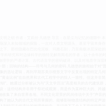
文明之钥 作者：艾莉丝·凡德堡 导言：在星尘与记忆的缝隙中 
场深入未知领域的探险，一次对人类文明源头、甚至宇宙本身存
之下。那些隐藏在巴比伦泥板、玛雅石刻，乃至南极冰层深处的
跨学科研究和对边缘科学的独特见解而闻名的学者，以十余年的时
文物理学的严谨计算、古代语言学的密码破译、以及对地质学深层
第一部：回响的结构——符号与几何的密码 凡德堡的旅程始于对“
像的选址逻辑，再到早期苏美尔楔形文字中反复出现的特定几何
了“黄金比例”在自然界和古代工程学中的惊人一致性。但这并非
密钥”。她通过分析被认为与“天文学历法”高度相关的古代建筑
设：这些结构并非用于祭祀或观测，而是作为某种巨大的、跨越数
。她收集了来自世界各地、不同文化背景的民间传说中关于“声音的
构了她认为的古代文明所掌握的、能够影响物质结构的特定声波
入到特定古代遗址的地理坐标中，并记录下了令人不安的能量波