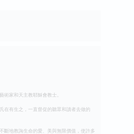
藝術家和天主教耶穌會教士。
氏在有生之，一直督促的聽眾和讀者去做的
不斷地教誨生命的愛、美與無限價值，使許多