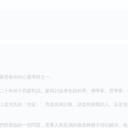
最受敬仰的心靈導師之一。
二十年的十四篇對話。參與討論者包括科學、佛學家、哲學家、
上是克氏的「信徒」，而是前來討教、請益和挑戰的人。這是克
們所面臨的一切問題，需要人類意識的徹底轉變才得以解決。他