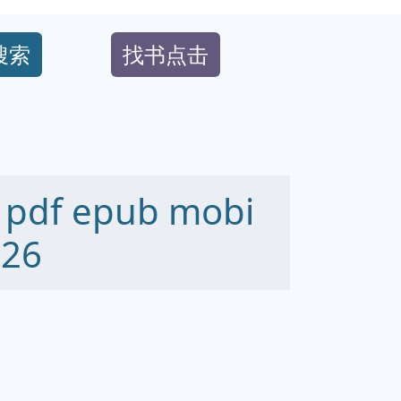
搜索
找书点击
f epub mobi
26