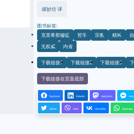
繆妙坊 译
图书标签:
克里希那穆提
哲学
宗教
精神
无权威
内省
下载链接1
下载链接2
下载链接3
下载链接在页面底部
facebook
linkedin
mastodon
mes
twitter
viber
vkontakte
whatsapp