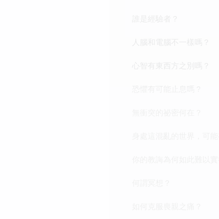
誰是經驗者？
人腦和電腦不一樣嗎？
心智有東西方之別嗎？
恐懼有可能止息嗎？
無衝突的祕密何在？
身處這混亂的世界，可能
你的教誨為何如此難以實
何謂冥想？
如何克服喪親之痛？