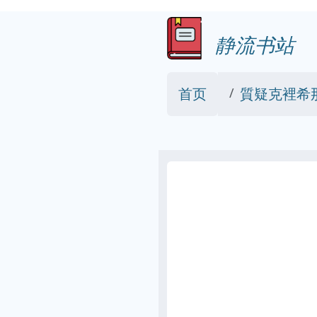
静流书站
首页
質疑克裡希