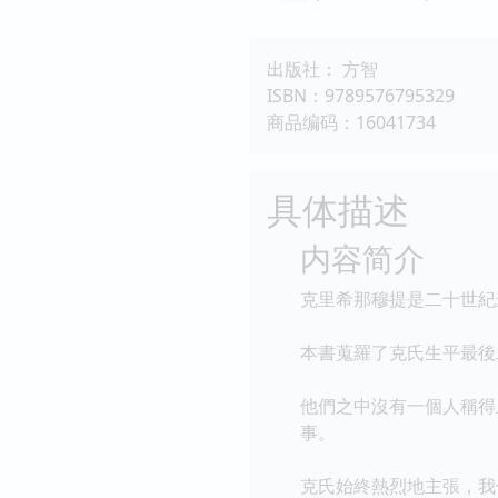
出版社： 方智
ISBN：9789576795329
商品编码：16041734
具体描述
内容简介
克里希那穆提是二十世紀
本書蒐羅了克氏生平最後
他們之中沒有一個人稱得
事。
克氏始終熱烈地主張，我