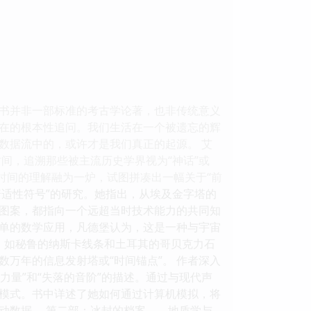
本书并非一部标准的考古学论著，也非传统意义
在的根本性追问。我们生活在一个被遗忘的辉
数据流中的，或许才是我们真正的起源。 艾
间，追溯那些被主流历史学界视为“神话”或
时间的理解融为一炉，试图拼凑出一幅关于“前
普适性符号”的研究。她指出，从埃及金字塔的
图案，都指向一个远超当时技术能力的共同知
简单的数学应用，凡德堡认为，这是一种与宇宙
群，如秘鲁的纳斯卡线条和土耳其的哥贝克力石
万年的信息发射塔或“时间锚点”。 作者深入
力量”和“失落的音阶”的描述。通过与现代声
模式。书中详述了她如何通过计算机模拟，将
动数据。 第二部：冰封的档案——地质学与