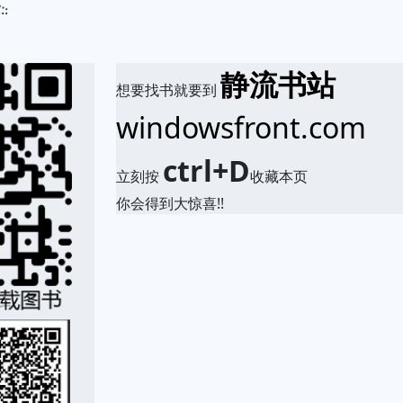
.
静流书站
想要找书就要到
windowsfront.com
ctrl+D
立刻按
收藏本页
你会得到大惊喜!!