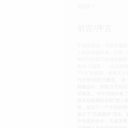
你是誰？
前言/序言
宇宙的低语：寻找失落的
上的历史编年史。它是一
煌时代所投下的漫长阴影
莉丝·凡德堡，一位以其
“巧合”的线索。她将天
代文明”的宏大图景。 
精确定向，到复活节岛石
识体系。 书中详细分析
基本结构相对应的“接入
阵，提出了一个大胆的假
探讨了“共振频率”理论
学专家的合作，凡德堡重
这些被认为失传的音符输