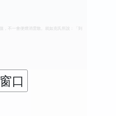
值，不一會便煙消雲散。就如克氏所說：「到
闭窗口