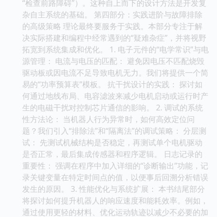
“检查前路障碍”）。这种自上而下的设计方法是开发复
杂自主系统的基础。 第四部分：实践进阶与故障排除
的高级策略 理论最终要服务于实践。本部分专注于解
决实际搭建和编程中经常遇到的“疑难杂症”，并将视野
拓宽到系统集成和优化。 1. 电子元件的“电学常识”与电
源管理： 电流与电压的匹配： 避免因电压不匹配烧毁
驱动板或因电流不足导致电机无力。我们将提供一个简
易的“功率预算表”模板。 抗干扰设计的实践： 探讨如
何通过地线布局、电容滤波来减少电机启动或运行时产
生的电磁干扰对控制芯片通信的影响。 2. 调试的系统
性方法论： 当机器人行为异常时，如何高效定位问
题？我们引入“排除法”和“隔离法”的调试策略： 分层测
试： 先测试机械结构是否稳定，再测试单个电机驱动
是否正常，最后集成传感器和程序逻辑。 日志记录的
重要性： 强调在程序中加入详细的“诊断输出”功能，记
录关键变量在特定时间点的值，以便事后回溯分析错误
发生的原因。 3. 性能优化与系统扩展： 本书结尾部分
将探讨如何提升机器人的响应速度和能耗效率。例如，
通过使用更轻的材料、优化运动轨迹以减少不必要的加