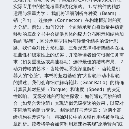
实际应用中的性能考量和优化策略。 1. 结构件的精妙
运用与承重力学： 我们将详细剖析各种梁（Beam）、
销（Pin）、连接件（Connector）在构建框架时的受
力分析。例如，如何设计一个能够承受自身重量并稳定
移动的底盘？书中会提供具体的应力分布图示和结构加
强的“秘籍”，区分承重型结构与轻量化结构的设计思
路。我们会对比方形框架、三角形支撑和桁架结构在抗
扭曲性和稳定性上的优劣，并指导读者如何根据任务需
求（如负重搬运或高速移动）选择最佳的结构布局。 2.
动力传输的艺术：齿轮传动系统深度解析： 齿轮是机
器人的“心脏”。本书将超越基础的“大齿轮带动小齿轮”
的描述。我们会详细讲解齿轮比（Gear Ratio）的精确
计算及其对扭矩（Torque）和速度（Speed）的决定
性影响。 无级变速的可能性探索： 如何通过巧妙的组
合（如复合齿轮组）实现近似无级变速的效果，以应对
不同地形的阻力变化。 蜗轮蜗杆与差速器： 这两个高
级机构在差速转向、精确对位中的关键作用将被单独成
章剖析。读者将学会如何利用差速器实现“原地转向”或