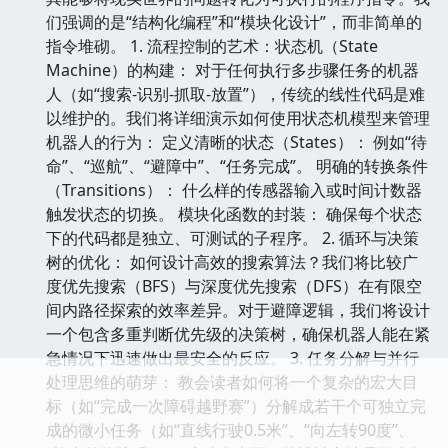
们强调的是“结构化编程”和“模块化设计”，而非简单的
指令堆砌。 1. 流程控制的艺术：状态机（State
Machine）的构建： 对于任何执行多步骤任务的机器
人（如“搜索-识别-抓取-放置”），传统的线性代码是难
以维护的。我们将详细演示如何使用状态机模型来管理
机器人的行为： 定义清晰的状态（States）： 例如“待
命”、“巡航”、“避障中”、“任务完成”。 明确的转换条件
（Transitions）： 什么样的传感器输入或时间计数器
触发状态的切换。 模块化函数的封装： 确保每个状态
下的代码都是独立、可测试的子程序。 2. 循环与决策
树的优化： 如何设计高效的搜索算法？我们将比较广
度优先搜索（BFS）与深度优先搜索（DFS）在有限空
间内路径探索的效率差异。对于避障逻辑，我们将设计
一个包含多重判断优先级的决策树，确保机器人能在紧
急情况下迅速做出最安全的反应。 3. 任务分解与并行
处理思维的萌芽： 教会读者如何将一个复杂的宏大目
标（如“完成一次障碍越野赛”）分解成若干个可独立完
成的微小任务（如“直线行驶0.5米”、“向左转90度”、