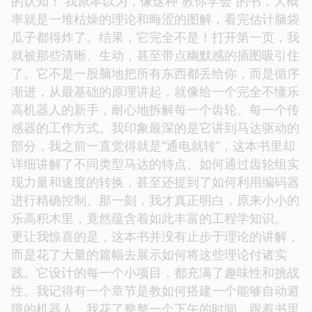
的认知！ 我原本以为，像这种“教你学会”的书，大概
率就是一堆枯燥的理论和晦涩的图解，看完估计脑袋
瓜子都得炸了。结果，它完全不是！打开第一页，我
就被那些清晰、生动，甚至带点幽默感的插图吸引住
了。它不是一股脑地把所有东西都丢给你，而是循序
渐进，从最基础的原理讲起，就像给一个完全不懂乐
高机器人的新手，耐心地拆解每一个齿轮、每一个传
感器的工作方式。我印象最深的是它讲到马达驱动的
部分，我之前一直觉得就是“通电就转”，这本书里却
详细讲解了不同类型马达的特点、如何通过齿轮组实
现力量和速度的转换，甚至还提到了如何利用编码器
进行精确控制。那一刻，我才真正明白，原来小小的
乐高积木里，竟然蕴含着如此丰富的工程学知识。
更让我惊喜的是，这本书并没有止步于理论的讲解，
而是花了大量的篇幅去展示如何将这些理论付诸实
践。它设计的每一个小项目，都充满了趣味性和挑战
性。我记得有一个章节是教如何搭建一个能够自动避
障的机器人。我花了整整一个下午的时间，跟着书里