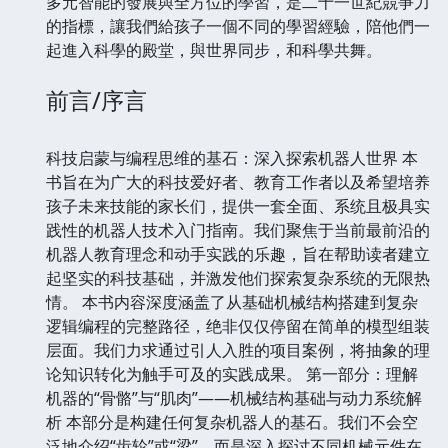
多元智能的發展與全方位的學習，是二十一世紀競爭力
的指標，讓我們給孩子一個不同的學習經驗，陪他們一
起進入科學的殿堂，與世界同步，和科學共舞。
前言/序言
科技启蒙与编程思维的基石：深入探索机器人世界 本
书旨在为广大的科技爱好者、教育工作者以及希望培养
孩子未来技能的家长们，提供一套全面、系统且极具实
践性的机器人技术入门指南。我们聚焦于当前最前沿的
机器人教育理念和动手实践的乐趣，旨在帮助读者建立
起坚实的科技基础，并激发他们探索复杂系统的无限热
情。 本书内容深度涵盖了从基础机械结构搭建到复杂
逻辑编程的完整路径，绝非仅仅停留在简单的模型组装
层面。我们力求通过引人入胜的项目案例，将抽象的理
论知识转化为触手可及的实践成果。 第一部分：理解
机器的“骨骼”与“肌肉”——机械结构基础与动力系统解
析 本部分是构建任何复杂机器人的基石。我们不会空
泛地介绍“齿轮”或“梁”，而是深入探讨不同机械元件在