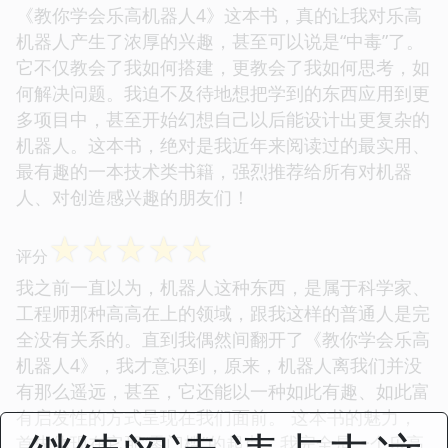
《教你学会乐高机器人4》这本书，真的让我对乐高
机器人产生了浓厚的兴趣，甚至可以说是“中毒”了。
它不仅教会了我如何搭建，更教会了我如何思考，如
何解决问题。我迫不及待地想把学到的东西应用到更
多项目中，甚至开始幻想自己以后能设计出更复杂的
机器人。这本书，绝对是我近年来阅读过的最实用、
最有趣的一本技术类书籍，强烈推荐给所有对机器
人、对创造感兴趣的朋友们！
☆
☆
☆
☆
☆
评分
我之前一直以为，机器人这种东西，是属于科学家、
工程师那种高高在上的领域，跟我这样的普通人是完
全没有关系的。直到我偶然间翻开了《教你学会乐高
机器人4》，我才意识到，原来，机器人离我们并没
有那么遥远，甚至，它还能以一种如此有趣、如此富
有启发性的方式呈现在我们面前。 这本书的魅力，
首先体现在它那“零门槛”的起点。我完全是一个乐高