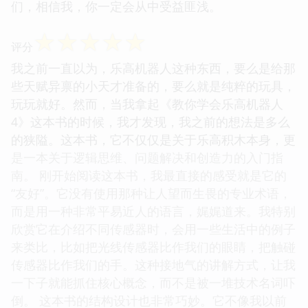
们，相信我，你一定会从中受益匪浅。
☆
☆
☆
☆
☆
评分
我之前一直以为，乐高机器人这种东西，要么是给那
些天赋异禀的小天才准备的，要么就是纯粹的玩具，
玩玩就好。然而，当我拿起《教你学会乐高机器人
4》这本书的时候，我才发现，我之前的想法是多么
的狭隘。这本书，它不仅仅是关于乐高积木本身，更
是一本关于逻辑思维、问题解决和创造力的入门指
南。 刚开始阅读这本书，我最直接的感受就是它的
“友好”。它没有使用那种让人望而生畏的专业术语，
而是用一种非常平易近人的语言，娓娓道来。我特别
欣赏它在介绍不同传感器时，会用一些生活中的例子
来类比，比如把光线传感器比作我们的眼睛，把触碰
传感器比作我们的手。这种接地气的讲解方式，让我
一下子就能抓住核心概念，而不是被一堆技术名词吓
倒。 这本书的结构设计也非常巧妙。它不像我以前