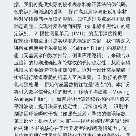
据。我们将提供实际的校准表格和修正算法的伪代码。
色彩识别与循迹的哲学： 探讨高反射率与低反射率材
料对光线传感器反馈的影响。如何通过多点采样和阈值
动态调整，实现对复杂地面图案（如非标准黑线）的稳
定识别。 2. 惯性测量单元（IMU）的应用深度挖掘：
陀螺仪和加速度计是实现姿态稳定的关键。我们将深入
讲解如何使用卡尔曼滤波（Kalman Filter）的基础思
想（无需复杂的数学推导，侧重应用逻辑），来融合加
速度计的短期准确性和陀螺仪的长期稳定性，从而获得
机器人的准确俯仰角和侧倾角。这对于设计需要精确平
衡或进行坡道攀爬的机器人至关重要。 3. 数据的数字
化与预处理： 原始传感器数据往往是“嘈杂”的。本部分
将引入数字信号处理的概念： 移动平均滤波（Moving
Average Filter）： 如何通过计算连续数据的平均值来
平滑波动，提升决策的稳定性。 异常值检测： 识别并
剔除因环境瞬时干扰（如强光反射）导致的错误读数。
第三部分：机器人的“大脑”——结构化编程与逻辑思维
的构建 本书的核心在于培养读者的编程逻辑能力，使
其能够将现实世界的问题转化为可执行的程序指令。我