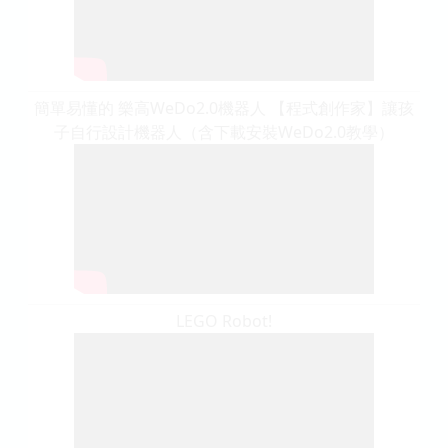
簡單易懂的 樂高WeDo2.0機器人 【程式創作家】讓孩
子自行設計機器人（含下載安裝WeDo2.0教學）
LEGO Robot!