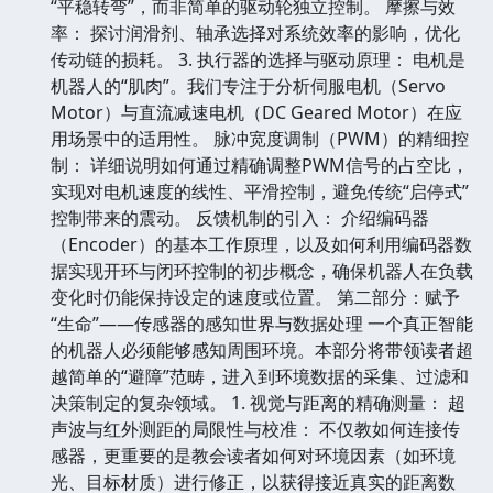
“平稳转弯”，而非简单的驱动轮独立控制。 摩擦与效
率： 探讨润滑剂、轴承选择对系统效率的影响，优化
传动链的损耗。 3. 执行器的选择与驱动原理： 电机是
机器人的“肌肉”。我们专注于分析伺服电机（Servo
Motor）与直流减速电机（DC Geared Motor）在应
用场景中的适用性。 脉冲宽度调制（PWM）的精细控
制： 详细说明如何通过精确调整PWM信号的占空比，
实现对电机速度的线性、平滑控制，避免传统“启停式”
控制带来的震动。 反馈机制的引入： 介绍编码器
（Encoder）的基本工作原理，以及如何利用编码器数
据实现开环与闭环控制的初步概念，确保机器人在负载
变化时仍能保持设定的速度或位置。 第二部分：赋予
“生命”——传感器的感知世界与数据处理 一个真正智能
的机器人必须能够感知周围环境。本部分将带领读者超
越简单的“避障”范畴，进入到环境数据的采集、过滤和
决策制定的复杂领域。 1. 视觉与距离的精确测量： 超
声波与红外测距的局限性与校准： 不仅教如何连接传
感器，更重要的是教会读者如何对环境因素（如环境
光、目标材质）进行修正，以获得接近真实的距离数