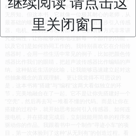
继续阅读 请点击这
机器人界的“小白”，对各种零件、各种编程概念都一
无所知。但这本书，它就像一位极其耐心的老师，从
里关闭窗口
最基础的螺丝、梁、轴开始讲起，然后逐步引入传感
器、电机、控制器等核心部件。它的讲解方式非常讲
究逻辑性，让你能够清晰地理解每一个部件的功能，
以及它们是如何协同工作的。我特别喜欢它在介绍传
感器时，会用一些生活中常见的例子，比如把颜色传
感器比作我们的眼睛，把超声波传感器比作蝙蝠的声
纳。这种贴近生活的比喻，让我能够迅速建立起对这
些抽象概念的直观理解。 更让我觉得不可思议的
是，这本书将“搭建”与“编程”这两大看似独立的环
节，完美地融合在了一起。它不是让你先搭建好一个
“空壳”，然后再去写一堆看不懂的代码。而是让你在
搭建的过程中，就开始思考如何引入传感器、如何连
接电机，并在搭建完成后，立刻就能用简单的程序来
驱动你的作品。我跟着书中一个制作“寻迹小车”的项
目，第一次体验到了这种“从无到有”的创造过程。看