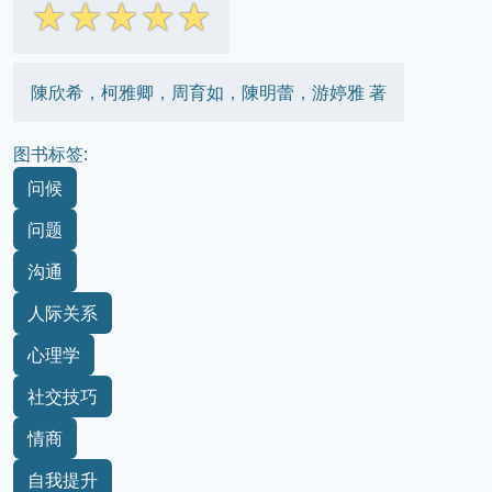
☆
☆
☆
☆
☆
陳欣希，柯雅卿，周育如，陳明蕾，游婷雅 著
图书标签:
问候
问题
沟通
人际关系
心理学
社交技巧
情商
自我提升