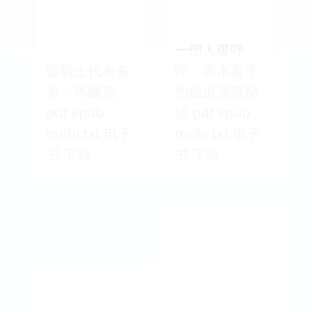
一個人暖呼
藍騎士代表畫
呼：高木直子
家：馬爾克
的鐵道溫泉秘
pdf epub
境 pdf epub
mobi txt 电子
mobi txt 电子
书 下载
书 下载