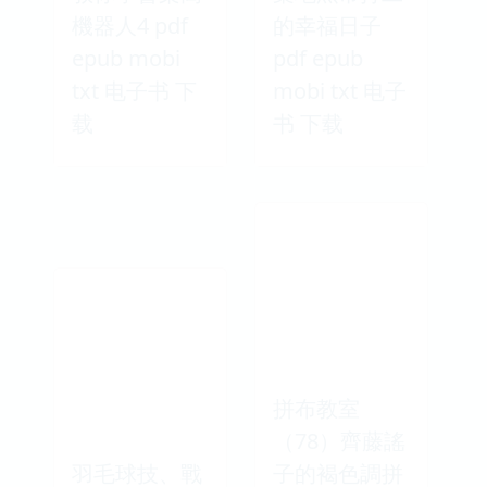
機器人4 pdf
的幸福日子
epub mobi
pdf epub
txt 电子书 下
mobi txt 电子
载
书 下载
拼布教室
（78）齊藤謠
羽毛球技、戰
子的褐色調拼