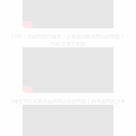
EP71｜問錯問題怕被笑？企業顧問教你問出好問題！
feat.洪震宇老師
3種提問方式教你如何問出好的問題 | 精準提問的力量