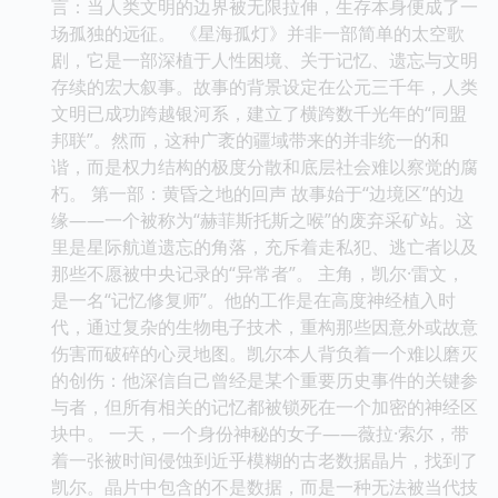
言：当人类文明的边界被无限拉伸，生存本身便成了一
场孤独的远征。 《星海孤灯》并非一部简单的太空歌
剧，它是一部深植于人性困境、关于记忆、遗忘与文明
存续的宏大叙事。故事的背景设定在公元三千年，人类
文明已成功跨越银河系，建立了横跨数千光年的“同盟
邦联”。然而，这种广袤的疆域带来的并非统一的和
谐，而是权力结构的极度分散和底层社会难以察觉的腐
朽。 第一部：黄昏之地的回声 故事始于“边境区”的边
缘——一个被称为“赫菲斯托斯之喉”的废弃采矿站。这
里是星际航道遗忘的角落，充斥着走私犯、逃亡者以及
那些不愿被中央记录的“异常者”。 主角，凯尔·雷文，
是一名“记忆修复师”。他的工作是在高度神经植入时
代，通过复杂的生物电子技术，重构那些因意外或故意
伤害而破碎的心灵地图。凯尔本人背负着一个难以磨灭
的创伤：他深信自己曾经是某个重要历史事件的关键参
与者，但所有相关的记忆都被锁死在一个加密的神经区
块中。 一天，一个身份神秘的女子——薇拉·索尔，带
着一张被时间侵蚀到近乎模糊的古老数据晶片，找到了
凯尔。晶片中包含的不是数据，而是一种无法被当代技