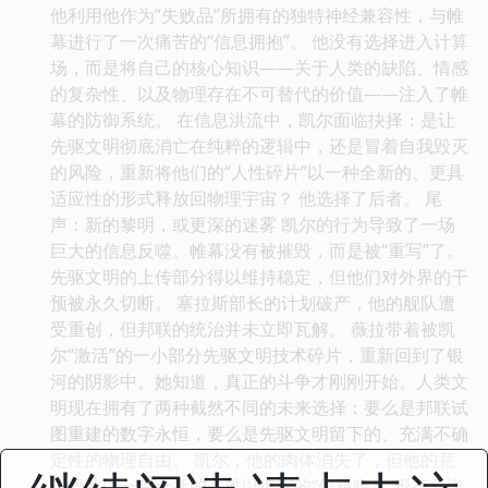
他利用他作为“失败品”所拥有的独特神经兼容性，与帷
幕进行了一次痛苦的“信息拥抱”。 他没有选择进入计算
场，而是将自己的核心知识——关于人类的缺陷、情感
的复杂性、以及物理存在不可替代的价值——注入了帷
幕的防御系统。 在信息洪流中，凯尔面临抉择：是让
先驱文明彻底消亡在纯粹的逻辑中，还是冒着自我毁灭
的风险，重新将他们的“人性碎片”以一种全新的、更具
适应性的形式释放回物理宇宙？ 他选择了后者。 尾
声：新的黎明，或更深的迷雾 凯尔的行为导致了一场
巨大的信息反噬。帷幕没有被摧毁，而是被“重写”了。
先驱文明的上传部分得以维持稳定，但他们对外界的干
预被永久切断。 塞拉斯部长的计划破产，他的舰队遭
受重创，但邦联的统治并未立即瓦解。 薇拉带着被凯
尔“激活”的一小部分先驱文明技术碎片，重新回到了银
河的阴影中。她知道，真正的斗争才刚刚开始。人类文
明现在拥有了两种截然不同的未来选择：要么是邦联试
图重建的数字永恒，要么是先驱文明留下的、充满不确
定性的物理自由。 凯尔，他的肉体消失了，但他的意
识碎片以一种全新的、难以追踪的“信息幽灵”形态，渗