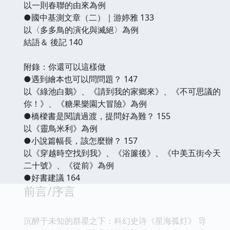
以一則春聯的由來為例
●國中基測文章（二）｜游婷雅 133
以〈多多鳥的演化與滅絕〉為例
結語＆ 後記 140
附錄：你還可以這樣做
●遇到繪本也可以問問題？ 147
以《綠池白鵝》、《請到我的家鄉來》、《不可思議的
你！》、《糖果樂園大冒險》為例
●橋樑書是閱讀過渡，提問好為難？ 155
以《靈鳥米利》為例
●小說篇幅長，該怎麼辦？ 157
以《穿越時空找到我》、《浴簾後》、《中美五街今天
二十號》、《從前》為例
●好書建議 164
前言/序言
沉醉于未知的群星之下：科幻史诗《星海孤灯》 导