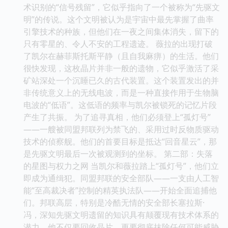
术识别的“信号残留”，它似乎指向了一个被称为“先驱文
明”的传说。这个文明被认为是宇宙中最先掌握了曲率
引擎技术的种族，但他们在一夜之间集体消失，留下的
只有零星的、令人不安的工程遗迹。 薇拉的出现打破
了凯尔在赫菲斯托斯平静（且自我麻痹）的生活。他们
很快发现，这枚晶片并非一般的遗物，它似乎激活了采
矿站深处一个沉睡已久的古代装置。这个装置发出的并
非传统意义上的无线电波，而是一种直接作用于生物脑
电波的“低语”。这低语的频率与凯尔被锁死的记忆片段
产生了共振。 为了追寻真相，他们必须登上“孤灯号”
——一艘被同盟邦联列为禁飞的、采用过时反物质驱动
技术的侦察舰。他们的首要目标是抵达“回音星云”，那
是先驱文明最后一次被观测到的坐标。 第二部：失落
的星图与权力之网 当凯尔和薇拉踏上“孤灯号”，他们立
即成为通缉犯。同盟邦联的安全部队——一支由人工智
能“至高裁决者”控制的精英执法队——开始全面追捕他
们。邦联高层，特别是冷酷无情的安全部长塞拉斯·
冯，深知先驱文明遗留的知识具有颠覆现有技术体系的
潜力。他不仅要回收晶片，更要彻底抹除任何可能威胁