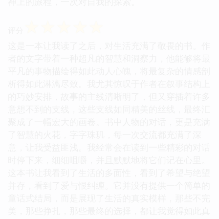
神上的旅程，一次对自我的探索。
☆
☆
☆
☆
☆
评分
这是一本让我读了之后，对生活充满了敬畏的书。作
者的文字带着一种超凡的智慧和洞察力，他能够将最
平凡的事物描绘得如此动人心魄，将最复杂的情感剖
析得如此淋漓尽致。我尤其惊叹于作者在叙事结构上
的巧妙安排，故事的主线清晰明了，但又穿插着许多
意想不到的支线，这些支线如同精美的丝线，最终汇
聚成了一幅宏大的画卷。书中人物的对话，更是充满
了智慧的火花，字字珠玑，每一次交流都充满了深
意，让我受益匪浅。我经常会在读到一些精彩的对话
时停下来，细细咀嚼，并且默默地将它们记在心里。
这本书让我看到了生活的多面性，看到了希望与绝望
并存，看到了爱与恨纠缠。它并没有提供一个简单的
童话式结局，而是展现了生活的真实模样，那些不完
美，那些挣扎，那些最终的选择，都让我觉得如此真