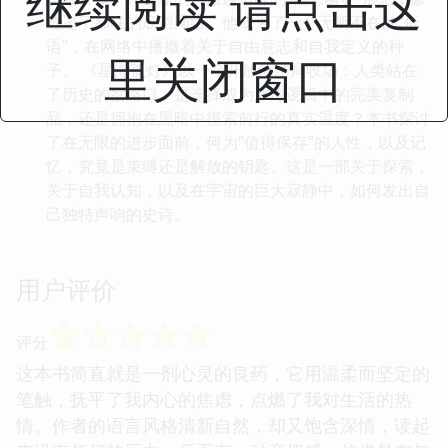
继续阅读 请点击这
透进了邦联的底层网络。他成为了一个无所不在的“低
语”，在网络中播撒着关于自由意志和自我定义的种
里关闭窗口
子。 《星海孤灯》以一个开放的结局收场：人类站在
了历史的岔路口，是选择成为冰冷逻辑中的完美复制
品，还是拥抱在黑暗中摸索前行的真实温度？本书探讨
了在无限的进步面前，何为“值得保存”的人性，以及记
忆，究竟是束缚还是解放的钥匙。这是一部关于探索，
关于自我认知，以及在宇宙的巨大寂静中，如何发出自
己独特声响的史诗。
用户评价
☆
☆
☆
☆
☆
评分
这本书简直就是一剂心灵的良药，它用温柔而坚定的
笔触，抚平了我内心的焦虑，点燃了我对生活的热
情。作者的语言风格清新自然，却又饱含深情，读起