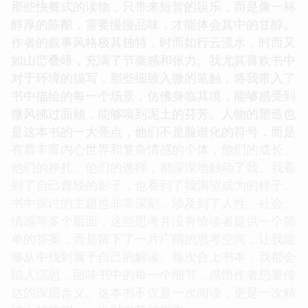
那些快餐式的读物，只带来短暂的娱乐，而是像一杯
醇厚的陈酿，需要慢慢品味，才能体会其中的甘醇。
作者的叙事风格极其独特，时而如行云流水，时而又
如山峦叠嶂，充满了节奏感和张力。我尤其喜欢书中
对于环境的描写，那些细致入微的笔触，将我带入了
书中描绘的每一个场景，仿佛身临其境，能够感受到
微风拂过面颊，能够嗅到泥土的芬芳。人物的塑造也
是这本书的一大亮点，他们不是脸谱化的符号，而是
有着丰富内心世界和复杂情感的个体，他们的成长、
他们的挣扎、他们的选择，都深深地触动了我。我看
到了自己曾经的影子，也看到了我渴望成为的样子。
书中探讨的主题也非常深刻，涉及到了人性、社会、
情感等多个层面，这些思考并没有给读者提供一个简
单的答案，而是留下了一片广阔的思考空间，让我能
够从中找到属于自己的解读。每次合上书本，我都会
陷入沉思，回味书中的每一个细节，感悟作者想要传
达的深层含义。这本书不仅是一次阅读，更是一次精