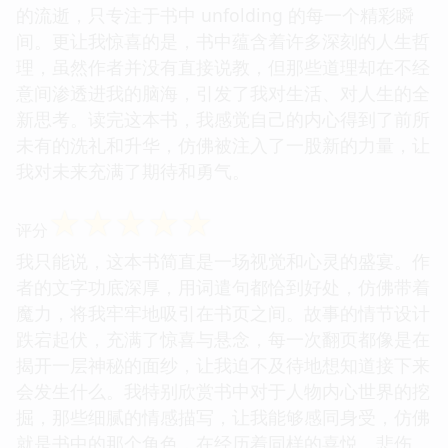
的流逝，只专注于书中 unfolding 的每一个精彩瞬
间。更让我惊喜的是，书中蕴含着许多深刻的人生哲
理，虽然作者并没有直接说教，但那些道理却在不经
意间渗透进我的脑海，引发了我对生活、对人生的全
新思考。读完这本书，我感觉自己的内心得到了前所
未有的洗礼和升华，仿佛被注入了一股新的力量，让
我对未来充满了期待和勇气。
☆
☆
☆
☆
☆
评分
我只能说，这本书简直是一场视觉和心灵的盛宴。作
者的文字功底深厚，用词遣句都恰到好处，仿佛带着
魔力，将我牢牢地吸引在书页之间。故事的情节设计
跌宕起伏，充满了惊喜与悬念，每一次翻页都像是在
揭开一层神秘的面纱，让我迫不及待地想知道接下来
会发生什么。我特别欣赏书中对于人物内心世界的挖
掘，那些细腻的情感描写，让我能够感同身受，仿佛
就是书中的那个角色，在经历着同样的喜悦、悲伤、