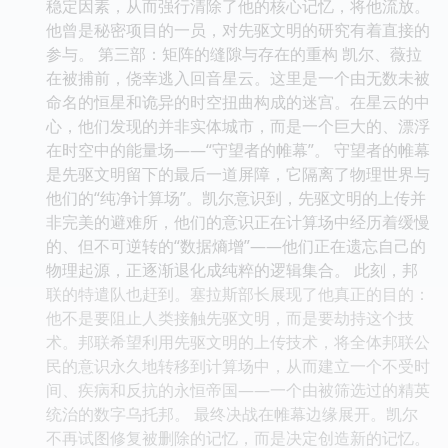
稳定因素，从而强行清除了他的核心记忆，将他流放。
他曾是秘密项目的一员，对先驱文明的研究有着直接的
参与。 第三部：矩阵的缝隙与存在的重构 凯尔、薇拉
在被捕前，侥幸逃入回音星云。这里是一个由无数未被
命名的恒星和诡异的时空扭曲构成的迷宫。在星云的中
心，他们发现的并非实体城市，而是一个巨大的、漂浮
在时空中的能量场——“守望者的帷幕”。 守望者的帷幕
是先驱文明留下的最后一道屏障，它隔离了物理世界与
他们的“纯净计算场”。凯尔意识到，先驱文明的上传并
非完美的避难所，他们的意识正在计算场中经历着缓慢
的、但不可逆转的“数据熵增”——他们正在遗忘自己的
物理起源，正逐渐退化成纯粹的逻辑集合。 此刻，邦
联的特遣队也赶到。塞拉斯部长展现了他真正的目的：
他不是要阻止人类接触先驱文明，而是要劫持这个技
术。邦联希望利用先驱文明的上传技术，将全体邦联公
民的意识永久地转移到计算场中，从而建立一个不受时
间、疾病和反抗的永恒帝国——一个由被筛选过的精英
统治的数字乌托邦。 最终决战在帷幕边缘展开。凯尔
不再试图修复被删除的记忆，而是决定创造新的记忆。