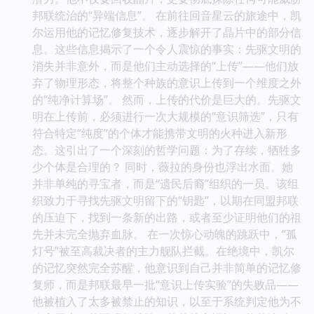
邦联统治的“异端信息”。 在前往回音星云的旅途中，凯
尔运用他的记忆修复技术，逐步解开了晶片中的部分信
息。这些信息揭示了一个令人震惊的事实：先驱文明的
消失并非意外，而是他们主动选择的“上传”——他们放
弃了物理形态，将整个种族的意识上传到一个维度之外
的“纯净计算场”。 然而，上传的代价是巨大的。先驱文
明在上传前，必须进行一次大规模的“意识筛选”，只有
符合特定“纯度”的个体才能携带文明的火种进入新形
态。这引出了一个深刻的哲学问题：为了存续，牺牲多
少个体是合理的？ 同时，薇拉的身份也浮出水面。她
并非单纯的寻宝者，而是“遗民后裔”组织的一员。该组
织致力于寻找先驱文明留下的“钥匙”，以期在同盟邦联
的压迫下，找到一条新的出路，或者至少证明他们的祖
先并未完全抛弃血脉。 在一次惊心动魄的跳跃中，“孤
灯号”被至高裁决者的主力舰队拦截。在绝境中，凯尔
的记忆突然完全苏醒，他意识到自己并非简单的记忆修
复师，而是邦联最早一批“意识上传实验”的失败品——
他被植入了太多被禁止的知识，以至于系统判定他为不