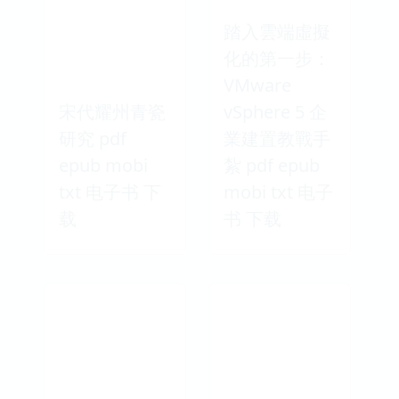
踏入雲端虛擬
化的第一步：
VMware
宋代耀州青瓷
vSphere 5 企
研究 pdf
業建置教戰手
epub mobi
紮 pdf epub
txt 电子书 下
mobi txt 电子
载
书 下载