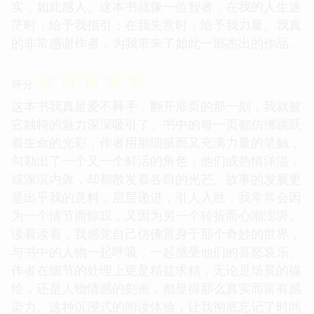
实，如此感人。这本书就像一位智者，在我的人生迷
茫时，给予我指引；在我失意时，给予我力量。我真
的非常感谢作者，为我带来了如此一部杰出的作品。
☆
☆
☆
☆
☆
评分
这本书我真是爱不释手，翻开扉页的那一刻，我就被
它独特的魅力深深吸引了。书中的每一页都仿佛跳跃
着生命的光彩，作者用那细腻而又充满力量的笔触，
勾勒出了一个又一个鲜活的角色，他们或热情洋溢，
或深沉内敛，却都散发着各自的光芒。故事的发展更
是出乎我的意料，层层递进，引人入胜，我常常会因
为一个情节而惊叹，又因为另一个转折而心潮澎湃。
读着读着，我感觉自己仿佛置身于那个奇妙的世界，
与书中的人物一起呼吸，一起感受他们的喜怒哀乐。
作者在细节的处理上更是精益求精，无论是场景的描
绘，还是人物情感的刻画，都显得那么真实而富有感
染力。这种沉浸式的阅读体验，让我彻底忘记了时间