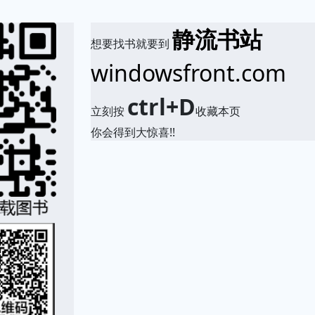
静流书站
想要找书就要到
windowsfront.com
ctrl+D
立刻按
收藏本页
你会得到大惊喜!!