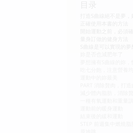
目录
打造S曲線絕不是夢，
正確使用本書的方法
開始運動之前，必須
量身訂做的健身方法
S曲線是可以實現的夢
妳是否也減肥年了
夢想擁有S曲線的妳，
吃七分飽，注意營養
運動中的妳最美
PART 消除贅肉，打
減少體內脂肪，消除
一種有氧運動和重量訓練
運動前的暖身運動
結束後的緩和運動
STEP 前週集中燃燒脂
原地跳