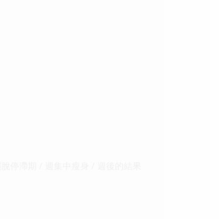
停滯期 / 週集中瘦身 / 週後的結果