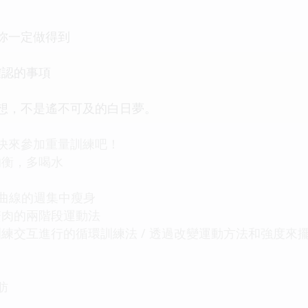
妳一定做得到
確認的事項
想，不是遙不可及的白日夢。
快來參加重量訓練吧！
均衡，多喝水
造曲線的週集中瘦身
贅肉的兩階段運動法
交互進行的循環訓練法 / 透過改變運動方法和強度來擺脫
肪