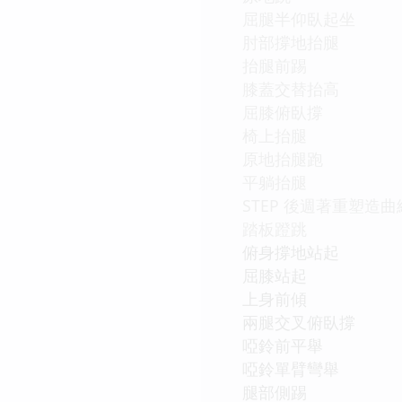
屈腿半仰臥起坐
肘部撐地抬腿
抬腿前踢
膝蓋交替抬高
屈膝俯臥撐
椅上抬腿
原地抬腿跑
平躺抬腿
STEP 後週著重塑造曲
踏板蹬跳
俯身撐地站起
屈膝站起
上身前傾
兩腿交叉俯臥撐
啞鈴前平舉
啞鈴單臂彎舉
腿部側踢