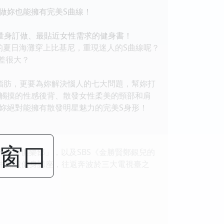
做妳也能擁有完美S曲線！
量身訂做、最貼近女性需求的健身書！
的夏日海灘穿上比基尼，重現迷人的S曲線呢？
差很大？
脂肪，更要為妳解決惱人的七大問題，幫妳打
觸摸的性感後背、散發女性柔美的頸部和肩
妳絕對能擁有散發明星魅力的完美S身形！
闭窗口
元健身俱樂部」，以及SBS《金勝賢鄭銀兒的
目中開設健身講座，往返奔波於三大電視臺之