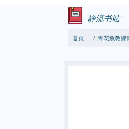
静流书站
首页
青花魚教練