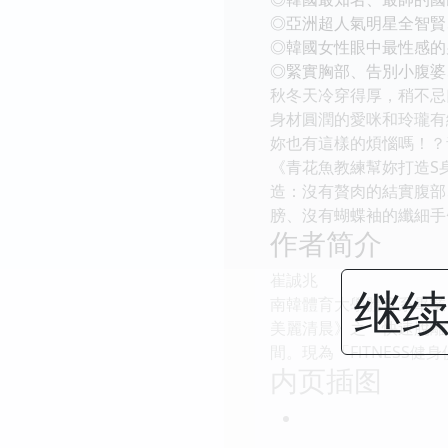
◎亞洲超人氣明星全智賢
◎韓國女性眼中最性感的
◎緊實胸部、告別小腹婆
秋冬天冷穿得厚，稍不忌
身材圓潤的愛咪和玲瓏有
妳也有這樣的煩惱嗎！？
《青花魚教練幫妳打造S
造：沒有贅肉的結實腹部
膀、沒有蝴蝶袖的纖細手
作者简介
崔誠兆
继续
南韓體育大學體育系畢業
美麗清晨》之「快速脫離
間。現為「FlTNESS
内页插图