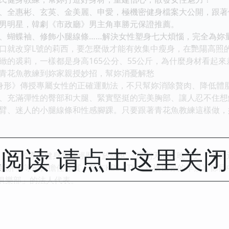
、全惠彬、玄英、金美麗、申愛，極機密健身檔案大公開，跟著
男明星，韓劇《市政廳》男主角車勝元保證推薦。
、蝴蝶袖、修飾小腿線條……解決女性塑身七大煩惱，完全為妳
口就改穿L號的莉西，要怎麼做才能有效集中瘦身，在艷陽高照
緻的裘莉，一樣都是身高165公分、55公斤，為什麼身材看起來
青花魚教練到妳家親授妙招，幫妳消憂解愁
身形》傳授專屬女性的正確運動法，不只幫妳消除贅肉、降低體
、充滿彈性的臀部和大腿、緊實堅挺的完美胸部、讓人忍不住想
臂、迷人的小腿線條和性感腳踝。只要跟著青花魚教練這樣做，
阅读 请点击这里关
，8年的專業健身教練經歷。於MBC《星期天的夜晚》之「車勝
肥胖」等節目擔任嘉賓，並在KBS 2TV《直播世界的早晨》節
健身俱樂部」的法人代表。