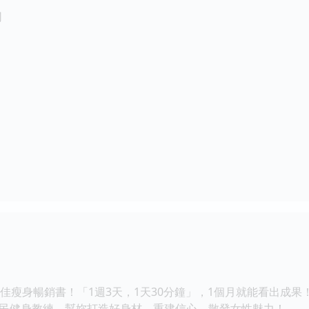
司
佳瘦身暢銷書！「1週3天，1天30分鐘」，1個月就能看出成果
民健身教練，幫妳打造好身材，重建信心，散發女性魅力！