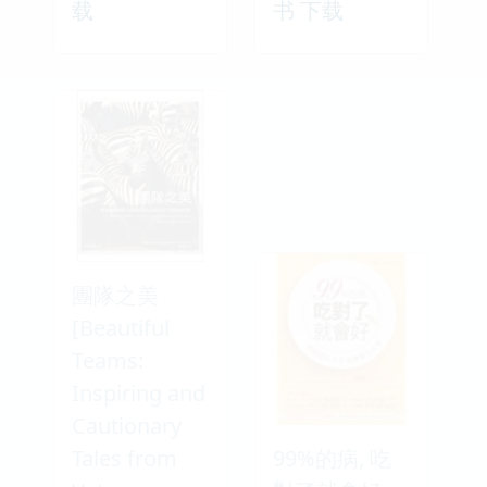
载
书 下载
團隊之美
[Beautiful
Teams:
Inspiring and
Cautionary
Tales from
99%的病, 吃