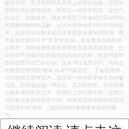
截然不同。它没有那种高高在上的理论说教，也没有
那种刻意的煽情描述，而是以一种非常朴实、接地气
的语言，娓娓道来。我从中看到了作者对巴菲特深刻
的理解和独到的见解，他没有简单地罗列巴菲特的语
录，而是尝试去解读这些语录背后的逻辑和情感。我
尤其喜欢其中关于“常识”的论述，在纷繁复杂的投资
世界里，有时候最简单的道理反而最容易被忽视。巴
菲特似乎总能回归到那些最基本的原则，然后用这些
原则去指导自己的行动。这本书让我意识到，与其去
追逐那些所谓的“秘籍”或者“内幕消息”，不如去修炼
自己的独立思考能力，去培养一种洞察事物本质的敏
锐度。它传递给我一种信息：真正的智慧，往往蕴藏
在最朴素的常识之中，而我们之所以看不到，是因为
我们被太多的杂音所干扰。我希望这本书能帮助我清
理思维中的“噪音”，找回那种对事物最本质的判断
力。