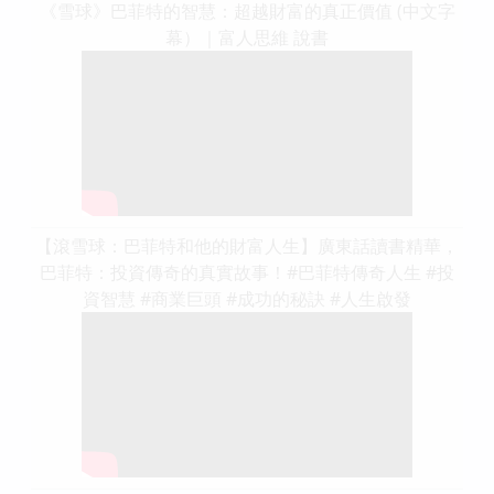
《雪球》巴菲特的智慧：超越財富的真正價值 (中文字
幕）｜富人思維 說書
【滾雪球：巴菲特和他的財富人生】廣東話讀書精華，
巴菲特：投資傳奇的真實故事！#巴菲特傳奇人生 #投
資智慧 #商業巨頭 #成功的秘訣 #人生啟發