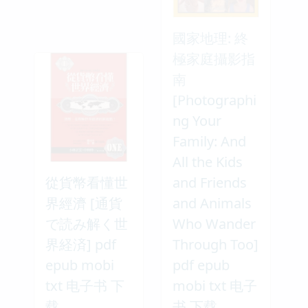
國家地理: 終
極家庭攝影指
南
[Photographi
ng Your
Family: And
All the Kids
從貨幣看懂世
and Friends
界經濟 [通貨
and Animals
で読み解く世
Who Wander
界経済] pdf
Through Too]
epub mobi
pdf epub
txt 电子书 下
mobi txt 电子
载
书 下载