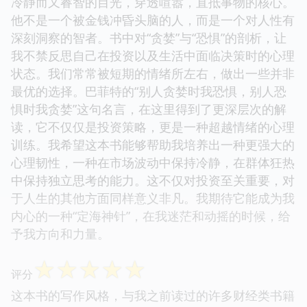
冷静而又睿智的目光，穿透喧嚣，直抵事物的核心。
他不是一个被金钱冲昏头脑的人，而是一个对人性有
深刻洞察的智者。书中对“贪婪”与“恐惧”的剖析，让
我不禁反思自己在投资以及生活中面临决策时的心理
状态。我们常常被短期的情绪所左右，做出一些并非
最优的选择。巴菲特的“别人贪婪时我恐惧，别人恐
惧时我贪婪”这句名言，在这里得到了更深层次的解
读，它不仅仅是投资策略，更是一种超越情绪的心理
训练。我希望这本书能够帮助我培养出一种更强大的
心理韧性，一种在市场波动中保持冷静，在群体狂热
中保持独立思考的能力。这不仅对投资至关重要，对
于人生的其他方面同样意义非凡。我期待它能成为我
内心的一种“定海神针”，在我迷茫和动摇的时候，给
予我方向和力量。
☆
☆
☆
☆
☆
评分
这本书的写作风格，与我之前读过的许多财经类书籍