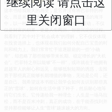
继续阅读 请点击这
☆
☆
☆
☆
☆
评分
这本书给我最大的感受，是它并没有将巴菲特的神
里关闭窗口
化，而是展现了他作为一个人，如何在生活的海洋
中，以一种独特的方式“冲浪”。“雪球”的滚动，不仅
仅是财富的积累，更是人生阅历、智慧沉淀的过程。
我看到了其中对于“机会成本”的理解，它不仅仅体现
在投资选择上，也体现在我们如何分配自己宝贵的时
间和精力上。我们常常忙于追逐眼前的一些“小确
幸”，却忽略了那些能够带来长期、稳定增长的“大机
会”。巴菲特之所以能够“不一样”，或许就在于他拥有
超越常人的耐心和远见，能够抵制短期的诱惑，去投
资于那些真正能够长期增值的事物，无论是公司，还
是自己。我希望这本书能让我学会如何去识别那些真
正的“雪球”，如何在生活中播下种子，然后耐心地等
待它们生长。它传递给我一种理念：人生是一场马拉
松，而不是百米冲刺，真正的成功，在于能否找到并
坚持那些能够让人生“雪球”越滚越大的方向。