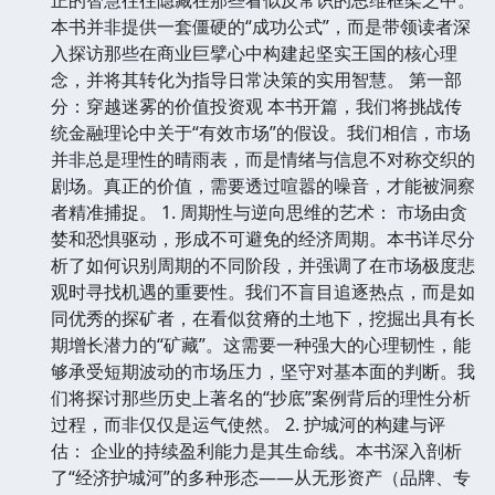
本书并非提供一套僵硬的“成功公式”，而是带领读者深
入探访那些在商业巨擘心中构建起坚实王国的核心理
念，并将其转化为指导日常决策的实用智慧。 第一部
分：穿越迷雾的价值投资观 本书开篇，我们将挑战传
统金融理论中关于“有效市场”的假设。我们相信，市场
并非总是理性的晴雨表，而是情绪与信息不对称交织的
剧场。真正的价值，需要透过喧嚣的噪音，才能被洞察
者精准捕捉。 1. 周期性与逆向思维的艺术： 市场由贪
婪和恐惧驱动，形成不可避免的经济周期。本书详尽分
析了如何识别周期的不同阶段，并强调了在市场极度悲
观时寻找机遇的重要性。我们不盲目追逐热点，而是如
同优秀的探矿者，在看似贫瘠的土地下，挖掘出具有长
期增长潜力的“矿藏”。这需要一种强大的心理韧性，能
够承受短期波动的市场压力，坚守对基本面的判断。我
们将探讨那些历史上著名的“抄底”案例背后的理性分析
过程，而非仅仅是运气使然。 2. 护城河的构建与评
估： 企业的持续盈利能力是其生命线。本书深入剖析
了“经济护城河”的多种形态——从无形资产（品牌、专