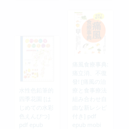
痛風食療事典:
痛立消、不復
發! [痛風の治
水性色鉛筆的
療と食事療法
四季花園 [は
組み合わせ自
じめての水彩
由な新レシピ
色えんぴつ]
付き] pdf
pdf epub
epub mobi