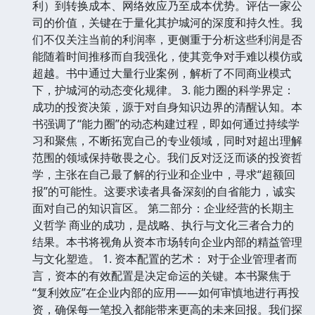
利）到转换成本、网络效应乃至成本优势。评估一家公
司的价值，关键在于量化其护城河的深度和持久性。我
们不仅关注当前的利润率，更侧重于分析这些利润是否
能随着时间推移而自我强化，使其竞争对手难以模仿或
超越。书中通过大量行业案例，解析了不同商业模式
下，护城河的动态变化规律。 3. 能力圈的科学界定：
成功的投资决策，源于对自身知识边界的清醒认知。本
书强调了“能力圈”的动态构建过程，即如何通过持续学
习和聚焦，不断拓宽自己的专业领域，同时对超出理解
范围的领域保持敬畏之心。我们反对泛泛而谈的投资哲
学，主张在自己最了解的行业和企业中，寻求“超额回
报”的可能性。这要求读者具备深刻的自省能力，诚实
面对自己的知识盲区。 第二部分：企业经营的长期主
义哲学 商业的成功，是战略、执行与文化三者合力的
结果。本书将视角从资本市场转向企业内部的精益管理
与文化塑造。 1. 资本配置的艺术： 对于企业管理者而
言，资本的有效配置是决定命运的关键。本书聚焦于
“复利效应”在企业内部的应用——如何审慎地进行再投
资，确保每一笔投入都能带来更高的未来回报。我们探