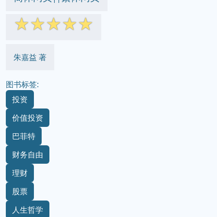
☆
☆
☆
☆
☆
朱嘉益 著
图书标签:
投资
价值投资
巴菲特
财务自由
理财
股票
人生哲学