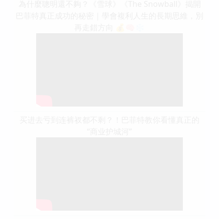
為什麼聰明還不夠？《雪球》《The Snowball》揭開
巴菲特真正成功的秘密｜學會複利人生的長期思維，別
再走錯方向 💰🧠❄️
买进去亏到连裤衩都不剩？！巴菲特教你看懂真正的
“商业护城河”