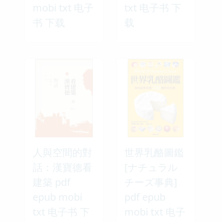
mobi txt 电子
txt 电子书 下
书 下载
载
人與空間的對
世界乳酪圖鑑
話：漢寶德看
[ナチュラル
建築 pdf
チーズ事典]
epub mobi
pdf epub
txt 电子书 下
mobi txt 电子