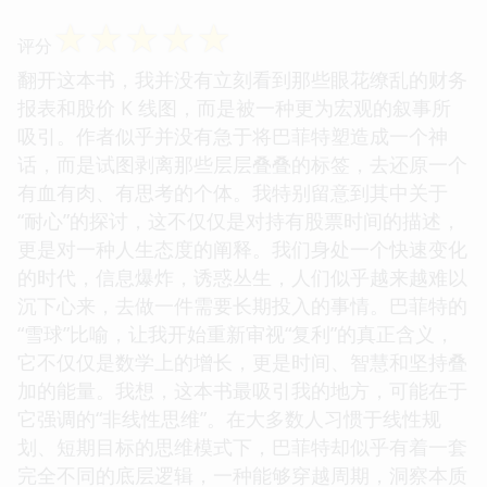
☆
☆
☆
☆
☆
评分
翻开这本书，我并没有立刻看到那些眼花缭乱的财务
报表和股价 K 线图，而是被一种更为宏观的叙事所
吸引。作者似乎并没有急于将巴菲特塑造成一个神
话，而是试图剥离那些层层叠叠的标签，去还原一个
有血有肉、有思考的个体。我特别留意到其中关于
“耐心”的探讨，这不仅仅是对持有股票时间的描述，
更是对一种人生态度的阐释。我们身处一个快速变化
的时代，信息爆炸，诱惑丛生，人们似乎越来越难以
沉下心来，去做一件需要长期投入的事情。巴菲特的
“雪球”比喻，让我开始重新审视“复利”的真正含义，
它不仅仅是数学上的增长，更是时间、智慧和坚持叠
加的能量。我想，这本书最吸引我的地方，可能在于
它强调的“非线性思维”。在大多数人习惯于线性规
划、短期目标的思维模式下，巴菲特却似乎有着一套
完全不同的底层逻辑，一种能够穿越周期，洞察本质