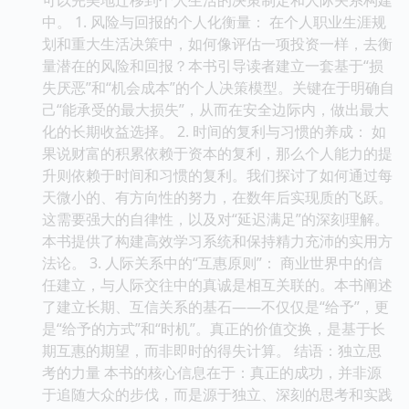
中。 1. 风险与回报的个人化衡量： 在个人职业生涯规
划和重大生活决策中，如何像评估一项投资一样，去衡
量潜在的风险和回报？本书引导读者建立一套基于“损
失厌恶”和“机会成本”的个人决策模型。关键在于明确自
己“能承受的最大损失”，从而在安全边际内，做出最大
化的长期收益选择。 2. 时间的复利与习惯的养成： 如
果说财富的积累依赖于资本的复利，那么个人能力的提
升则依赖于时间和习惯的复利。我们探讨了如何通过每
天微小的、有方向性的努力，在数年后实现质的飞跃。
这需要强大的自律性，以及对“延迟满足”的深刻理解。
本书提供了构建高效学习系统和保持精力充沛的实用方
法论。 3. 人际关系中的“互惠原则”： 商业世界中的信
任建立，与人际交往中的真诚是相互关联的。本书阐述
了建立长期、互信关系的基石——不仅仅是“给予”，更
是“给予的方式”和“时机”。真正的价值交换，是基于长
期互惠的期望，而非即时的得失计算。 结语：独立思
考的力量 本书的核心信息在于：真正的成功，并非源
于追随大众的步伐，而是源于独立、深刻的思考和实践