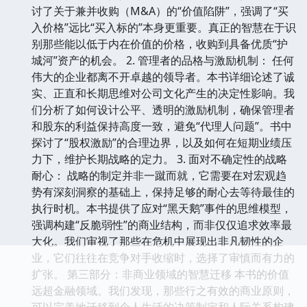
讨了关于兼并收购（M&A）的“价值陷阱”，强调了“买
入价格”远比“买入标的”本身更重要。真正的智慧在于识
别那些能以低于内在价值的价格，收购到具备优质“护
城河”资产的机会。 2. 管理者的品格与激励机制： 任何
伟大的企业都离不开卓越的领导者。本书详细论述了诚
实、正直和长期思维对公司文化产生的决定性影响。我
们分析了如何设计公平、透明的激励机制，确保管理者
和股东的利益保持高度一致，避免“代理人问题”。书中
探讨了“股权激励”的合理边界，以及如何在短期业绩压
力下，维护长期战略的定力。 3. 面对不确定性的战略
耐心： 战略的制定并非一蹴而就，它需要在对宏观趋
势有深刻洞察的基础上，保持足够的耐心去等待最佳的
执行时机。本书提供了应对“黑天鹅”事件的思维模型，
强调构建“反脆弱性”的商业结构，而非仅仅追求效率最
大化。我们审视了那些在危机中展现出非凡韧性的企
业，它们往往在竞争对手收缩时，选择了审慎而有力的
扩张。 第三部分：非商业领域的智慧迁移 本书的价值
远超金融领域。我们发现，那些行之有效的商业原则，
可以完美地迁移到个人生活的决策制定和人际关系构建