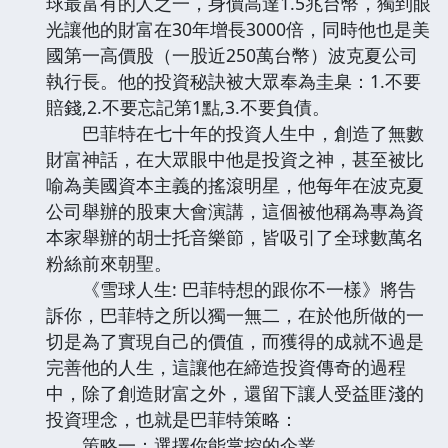
球最富有的人之一，身價高達1.5兆台幣，獨到眼
光讓他的財富在30年增長3000倍，同時他也是美
國第一高價股（一股近250萬台幣）波克夏公司
執行長。他的投資秘訣被大眾奉為圭臬：1.不要
賠錢,2.不要忘記第1點,3.不要負債。
巴菲特在七十年的投資人生中，創造了無數
財富神話，在大眾眼中他是投資之神，甚至被比
喻為美國資本主義的搖滾明星，他每年在波克夏
公司舉辦的股東大會演講，這個被他稱為專為資
本家舉辦的胡士托音樂節，皆吸引了全球數萬名
粉絲前來朝聖。
《雪球人生: 巴菲特想的跟你不一樣》將告
訴你，巴菲特之所以獨一無二，在於他所做的一
切是為了實現自己的價值，而獲得的成就不過是
完善他的人生，這讓他在締造投資傳奇的過程
中，除了創造財富之外，還留下讓人受益匪淺的
投資理念，也就是巴菲特策略：
策略一：選擇你能掌控的企業。