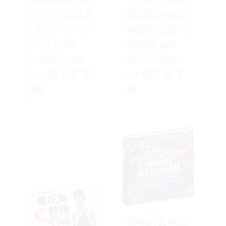
のシワの描き
動詞型的生命
方マスターブ
地圖就在這10
ック] pdf
個關鍵 pdf
epub mobi
epub mobi
txt 电子书 下
txt 电子书 下
载
载
植物的異色世