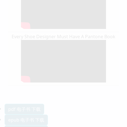
Every Shoe Designer Must Have A Pantone Book
pdf 电子书 下载
epub 电子书 下载