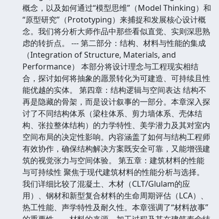
概念，以及如何通过“模型思维”（Model Thinking）和
“原型研究”（Prototyping）来捕捉和发展核心设计概
念。我们将分析大师作品中那些看似直觉、实则深思熟
虑的转折点。 --- 第二部分：结构、材料与性能的集成
（Integration of Structure, Materials, and
Performance） 本部分将设计理念与工程现实相结
合，探讨如何将抽象的愿景转化为可建造、可持续且性
能优越的实体。 第四章：结构逻辑与空间表达 结构不
再是隐藏的骨架，而是设计叙事的一部分。本章深入探
讨了不同结构体系（梁柱体系、剪力墙体系、壳体结
构、张拉整体结构）的力学特性、美学潜力及其对室内
空间布局的决定性影响。内容涵盖了如何与结构工程师
有效协作，确保结构解决方案既安全可靠，又能增强建
筑的视觉张力与空间体验。 第五章：建筑材料的性能
与可持续性 聚焦于现代建筑材料的性能分析与选择。
我们详细比较了混凝土、木材（CLT/Glulam的应
用）、钢材和新型复合材料的生命周期评估（LCA）、
热工性能、声学特性及耐久性。本章强调了“材料故事”
的重要性——材料的来源、加工过程及其在建筑寿命结