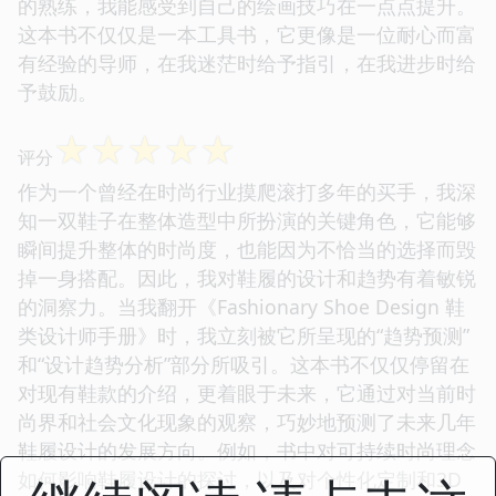
的熟练，我能感受到自己的绘画技巧在一点点提升。
这本书不仅仅是一本工具书，它更像是一位耐心而富
有经验的导师，在我迷茫时给予指引，在我进步时给
予鼓励。
☆
☆
☆
☆
☆
评分
作为一个曾经在时尚行业摸爬滚打多年的买手，我深
知一双鞋子在整体造型中所扮演的关键角色，它能够
瞬间提升整体的时尚度，也能因为不恰当的选择而毁
掉一身搭配。因此，我对鞋履的设计和趋势有着敏锐
的洞察力。当我翻开《Fashionary Shoe Design 鞋
类设计师手册》时，我立刻被它所呈现的“趋势预测”
和“设计趋势分析”部分所吸引。这本书不仅仅停留在
对现有鞋款的介绍，更着眼于未来，它通过对当前时
尚界和社会文化现象的观察，巧妙地预测了未来几年
鞋履设计的发展方向。例如，书中对可持续时尚理念
如何影响鞋履设计的探讨，以及对个性化定制和3D