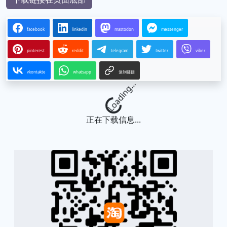
facebook
linkedin
mastodon
messenger
pinterest
reddit
telegram
twitter
viber
vkontakte
whatsapp
复制链接
Loading...
正在下载信息...