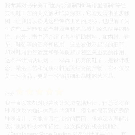
我尤其对书中关于“固特异缝制”和“马格里缝制”等经
典制鞋工艺的图文解析印象深刻，它通过清晰的步骤
图，让我得以窥见这些传统工艺的奥秘，也理解了为
何这些工艺能够赋予鞋履卓越的品质和经久耐穿的特
性。此外，书中还介绍了各种辅助材料，如内衬、鞋
垫、鞋带等的选择和应用，这些看似不起眼的细节，
却对鞋履的舒适度和整体质感起着至关重要的作用。
这本书让我认识到，一双真正优秀的鞋子，是设计理
念、精湛工艺和优质材料完美结合的产物，它不仅仅
是一件商品，更是一件值得细细品味的艺术品。
☆
☆
☆
☆
☆
评分
我一直以来都对服装设计领域充满热情，但总觉得在
鞋履这块的知识体系有些薄弱，很多时候看到优秀的
鞋履设计，只能停留在欣赏的层面，很难深入理解其
设计思路和技术可行性。这次偶然的机会接触到
《Fashionary Shoe Design 鞋类设计师手册》，真