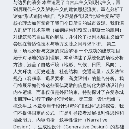
与边界的演变 本章追溯了自古典主义到现代主义，再
到后现代主义及解构主义的建筑思想流变。重点分析了
诸如“形式追随功能”、“少即是多”以及“地域性复兴”等
核心理念如何塑造了我们今日所见的城市景观。我们深
入剖析了技术革新（如钢结构和预应力混凝土的应用）
对建筑形态自由度的解放，并讨论了批判地域主义如何
尝试在普适性技术与地方文脉之间寻求平衡。 第二
章：场地分析与文脉的深度解读 一个成功的建筑项目
始于对场地的深刻理解。本章详述了系统化的场地分析
方法，涵盖了自然环境（地形、气候、日照、风向）、
人文环境（历史遗迹、社会结构、交通流量）以及法律
规范（容积率、退界要求、高度限制）的整合分析。我
们将展示如何将这些看似离散的信息转化为驱动设计的
内在逻辑，而非仅仅是外部约束。特别探讨了在复杂城
市肌理中进行干预的伦理考量。 第三章：设计思维与
概念生成 本章侧重于设计过程的“非线性”思维探索。我
们不提供固定的公式，而是引导读者发展批判性思维和
抽象能力。内容包括：叙事性设计（Narrative
Design）、生成性设计（Generative Design）的基础