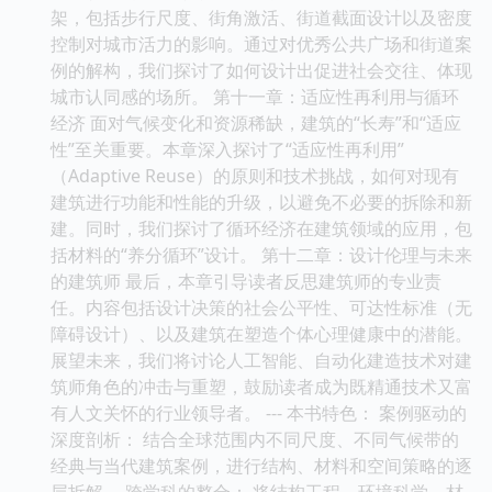
架，包括步行尺度、街角激活、街道截面设计以及密度
控制对城市活力的影响。通过对优秀公共广场和街道案
例的解构，我们探讨了如何设计出促进社会交往、体现
城市认同感的场所。 第十一章：适应性再利用与循环
经济 面对气候变化和资源稀缺，建筑的“长寿”和“适应
性”至关重要。本章深入探讨了“适应性再利用”
（Adaptive Reuse）的原则和技术挑战，如何对现有
建筑进行功能和性能的升级，以避免不必要的拆除和新
建。同时，我们探讨了循环经济在建筑领域的应用，包
括材料的“养分循环”设计。 第十二章：设计伦理与未来
的建筑师 最后，本章引导读者反思建筑师的专业责
任。内容包括设计决策的社会公平性、可达性标准（无
障碍设计）、以及建筑在塑造个体心理健康中的潜能。
展望未来，我们将讨论人工智能、自动化建造技术对建
筑师角色的冲击与重塑，鼓励读者成为既精通技术又富
有人文关怀的行业领导者。 --- 本书特色： 案例驱动的
深度剖析： 结合全球范围内不同尺度、不同气候带的
经典与当代建筑案例，进行结构、材料和空间策略的逐
层拆解。 跨学科的整合： 将结构工程、环境科学、材