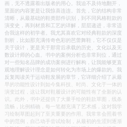
画，无不透露着出版者的用心。我迫不及待地翻开，
里面的内容更是让我惊喜连连。首先，它的结构非常
清晰，从最基础的鞋类部件识别，到不同风格鞋款的
演变史，再到材质和工艺的详解，层层递进，非常适
合我这样的初学者。我尤其喜欢它对经典鞋款的深度
剖析，比如那充满传奇色彩的芭蕾舞鞋，它不仅仅是
关于设计，更是关于那背后承载的历史、文化以及无
数设计师的心血。书中的案例分析也非常到位，通过
对一些知名品牌的成功案例进行解构，让我能够更直
观地理解设计理念是如何转化为市场上的爆款的。我
反复阅读关于运动鞋发展的章节，它详细介绍了从最
早的功能性设计到如今集科技、时尚、文化于一体的
演变过程，这让我对鞋履设计的可能性有了全新的认
识。此外，书中还提供了大量手绘的鞋款草图，线条
流畅，比例精确，每一笔都充满了艺术感，这对我学
习绘制草图起到了至关重要的作用。我常常会照着书
中的范例，自己动手尝试绘制，从最初的生涩到逐渐