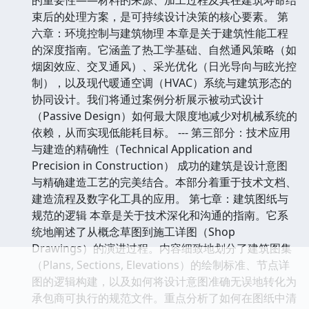
束后的处理方案，是可持续设计决策的核心要素。 第
六章：环境控制与建筑物理 本章是关于建筑性能工程
的深度指南。它涵盖了热工学基础、自然通风策略（如
烟囱效应、交叉通风）、采光优化（日光导向与眩光控
制），以及现代暖通空调（HVAC）系统与建筑形态的
协同设计。我们将通过案例分析展示被动式设计
（Passive Design）如何最大限度地减少对机械系统的
依赖，从而实现低能耗目标。 --- 第三部分：技术应用
与建造的精确性（Technical Application and
Precision in Construction） 成功的建筑是设计意图
与精确建造工艺的完美结合。本部分着重于技术文档、
建造流程及数字化工具的应用。 第七章：建筑图纸与
规范的逻辑 本章是关于技术深化和沟通的指南。它系
统地阐述了从概念草图到施工详图（Shop
Drawings）的演进过程。内容细致地划分了建筑图集
（Plans, Sections, Elevations）的绘制标准、节点详
图的逻辑构建，以及如何将设计意图准确无误地转化为
承包商可执行的规范文件。重点分析了如何在图纸中清