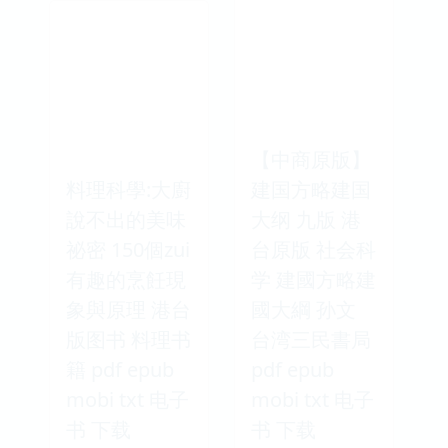
【中商原版】
料理科學:大廚
建国方略建国
說不出的美味
大纲 九版 港
祕密 150個zui
台原版 社会科
有趣的烹飪現
学 建國方略建
象與原理 港台
國大綱 孙文
版图书 料理书
台湾三民書局
籍 pdf epub
pdf epub
mobi txt 电子
mobi txt 电子
书 下载
书 下载