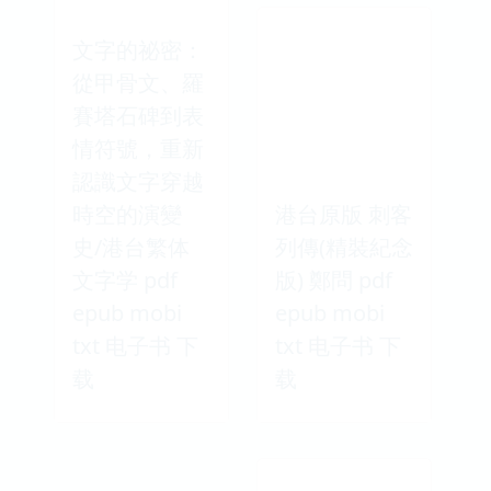
文字的祕密：
從甲骨文、羅
賽塔石碑到表
情符號，重新
認識文字穿越
時空的演變
港台原版 刺客
史/港台繁体
列傳(精裝紀念
文字学 pdf
版) 鄭問 pdf
epub mobi
epub mobi
txt 电子书 下
txt 电子书 下
载
载