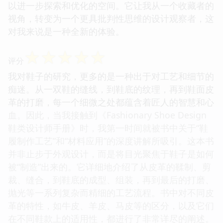
以进一步探索和优化的空间。它让我从一个收藏者的
视角，转变为一个更具批判性思维的设计观察者，这
对我来说是一种全新的体验。
☆
☆
☆
☆
☆
评分
我对鞋子的研究，更多的是一种出于对工艺和细节的
痴迷。从一双鞋的缝线，到鞋底的纹理，再到鞋面皮
革的打磨，每一个细微之处都蕴含着匠人的智慧和心
血。因此，当我接触到《Fashionary Shoe Design
鞋类设计师手册》时，我第一时间就被书中关于“鞋
履制作工艺”和“材料应用”的深度讲解所吸引。这本书
并非止步于外观设计，而是将目光聚焦于鞋子是如何
被“制造”出来的。它详细地介绍了从皮革的鞣制、剪
裁、缝合，到鞋底的成型、组装，再到最后的打磨、
抛光等一系列复杂而精细的工艺流程。书中对不同皮
革的特性，如牛皮、羊皮、马皮等的区分，以及它们
在不同鞋款上的适用性，都进行了非常详尽的阐述。