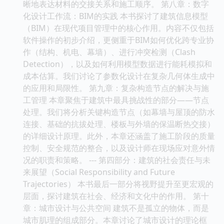
晰地表达材料的交接关系和施工顺序。 第八章：数字
化设计工作流：BIM的实践 本书探讨了建筑信息模型
（BIM）在现代项目管理中的核心作用。内容不仅包括
软件操作的初步介绍，更侧重于BIM如何优化跨专业协
作（结构、机电、幕墙）、进行冲突检测（Clash
Detection），以及如何利用模型数据进行能耗模拟和
成本估算。我们讨论了参数化设计在复杂几何体生成中
的应用和局限性。 第九章：复杂构造节点的解决与施
工管理 本章聚焦于建筑中最具挑战性的部分——节点
处理。我们将分析关键构造节点（如幕墙与屋顶的防水
连接、基础的抗拔处理、楼板与外墙的保温断热交接）
的详细设计原理。此外，本章还涵盖了施工阶段的质量
控制、安全规范的整合，以及设计师在现场应对意外情
况的职责和策略。 --- 第四部分：建筑的社会责任与未
来展望（Social Responsibility and Future
Trajectories） 本书最后一部分将视野提升至更宏观的
层面，探讨建筑在社会、经济和文化中的作用。 第十
章：城市设计与公共空间 建筑不是孤立的物体，而是
城市肌理的组成部分。本章讨论了城市设计的理论框