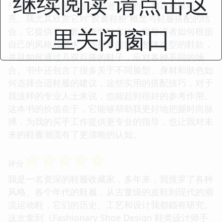
继续阅读 请点击这
打印技术在鞋履制造中的潜力分析，都让我眼前一
亮。我尤其欣赏它对“胶囊鞋柜”概念与鞋履搭配的结
里关闭窗口
合，它提供了一套系统性的方法，指导读者如何根据
自己的风格和需求，选择最能提升整体造型的鞋款，
并且如何通过几双百搭的鞋子，应对各种不同的场
合。书中还包含了很多关于不同脸型、身材和肤色如
何选择合适鞋履的建议，这些实用的搭配技巧，对于
我这样的专业人士来说，也能起到很好的参考作用。
这本书的价值在于，它能够帮助我更好地把握时尚脉
搏，为我的买手工作提供更专业的指导，也让我对未
来的鞋履潮流有了更清晰的认知。
☆
☆
☆
☆
☆
评分
我是一名资深的鞋履收藏家，多年来，我搜罗了各种
风格、各个年代的鞋履，从古董级的皮鞋到现代的潮
流运动鞋，它们的历史、工艺和设计我都颇有研究。
这次拿到《Fashionary Shoe Design 鞋类设计师手