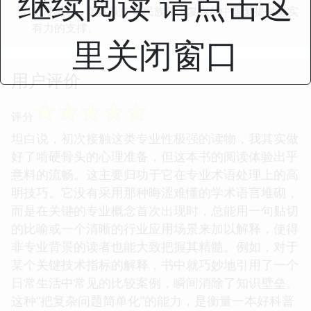
继续阅读 请点击这
标准涌现，为实现中华民族伟大复兴的中国梦提供坚实
有力的支撑。
里关闭窗口
用户评价
☆
☆
☆
☆
☆
评分
坦白说，初次接触这类专业性极强的读物，我其实做
好了啃硬骨头的心理准备，但这本书的阅读体验出乎
意料的流畅。这主要归功于它在专业术语处理上的高
明技巧。它没有采用那种晦涩难懂的学术语言堆砌，
而是在关键的专业概念首次出现时，总能用一句贴切
的比喻或一个清晰的行业应用场景来加以解释，使得
非专业背景的读者也能大致把握其精髓。例如，对于
某个关键技术指标的解释，书中就巧妙地引用了一个
日常生活中常见的比较案例，瞬间消除了知识壁垒。
这种“把复杂问题简单化”的能力，是衡量一本好科普