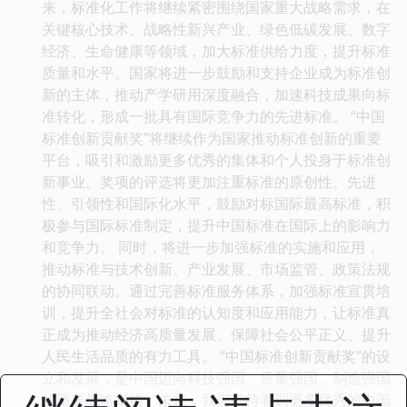
来，标准化工作将继续紧密围绕国家重大战略需求，在
关键核心技术、战略性新兴产业、绿色低碳发展、数字
经济、生命健康等领域，加大标准供给力度，提升标准
质量和水平。国家将进一步鼓励和支持企业成为标准创
新的主体，推动产学研用深度融合，加速科技成果向标
准转化，形成一批具有国际竞争力的先进标准。 “中国
标准创新贡献奖”将继续作为国家推动标准创新的重要
平台，吸引和激励更多优秀的集体和个人投身于标准创
新事业。奖项的评选将更加注重标准的原创性、先进
性、引领性和国际化水平，鼓励对标国际最高标准，积
极参与国际标准制定，提升中国标准在国际上的影响力
和竞争力。 同时，将进一步加强标准的实施和应用，
推动标准与技术创新、产业发展、市场监管、政策法规
的协同联动。通过完善标准服务体系，加强标准宣贯培
训，提升全社会对标准的认知度和应用能力，让标准真
正成为推动经济高质量发展、保障社会公平正义、提升
人民生活品质的有力工具。 “中国标准创新贡献奖”的设
立和发展，是中国迈向科技强国、质量强国、制造强国
的重要战略举措。未来，我们期待看到更多优秀的中国