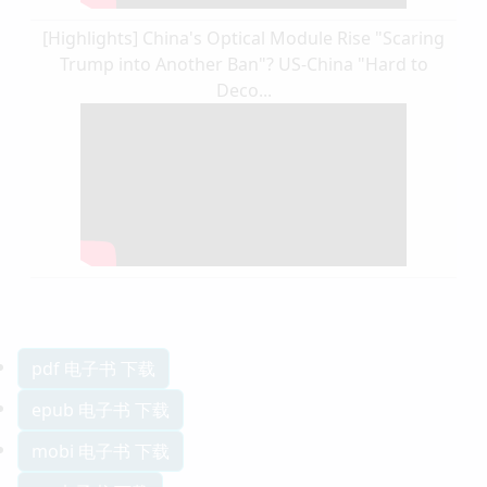
[Highlights] China's Optical Module Rise "Scaring
Trump into Another Ban"? US-China "Hard to
Deco...
pdf 电子书 下载
epub 电子书 下载
mobi 电子书 下载