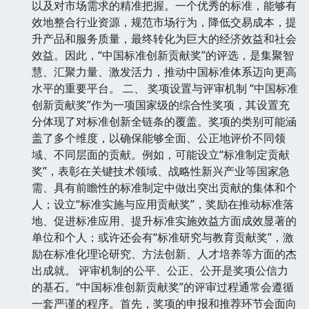
以及对市场需求的精准把握。一个优秀的标准，能够有
效地整合行业资源，规范市场行为，降低交易成本，提
升产品和服务质量，最终转化为巨大的经济效益和社会
效益。因此，“中国标准创新贡献奖”的评选，是集聚智
慧、汇聚力量、激发活力，推动中国标准体系迈向更高
水平的重要平台。 二、 奖项设置与评审机制 “中国标准
创新贡献奖”作为一项国家级的综合性奖项，其设置充
分体现了对标准创新全链条的覆盖。奖项的类别可能涵
盖了多个维度，以确保能够全面、公正地评价不同领
域、不同层面的贡献。例如，可能设立“标准制定贡献
奖”，表彰在关键技术领域、战略性新兴产业等国家急
需、具有前瞻性的标准制定中做出突出贡献的集体和个
人；设立“标准实施与应用贡献奖”，奖励在推动标准落
地、促进标准应用、提升标准实施效益方面成效显著的
单位和个人；或许还会有“标准研究与教育贡献奖”，激
励在标准化理论研究、方法创新、人才培养等方面的杰
出成就。 评审机制的公平、公正、公开是奖项公信力
的基石。“中国标准创新贡献奖”的评审过程通常会遵循
一套严谨的程序。首先，奖项的申报和推荐环节会面向