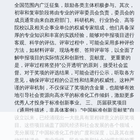
全国范围内广泛征集，鼓励各类主体积极参与。其次，
初审和复审阶段将由专业的评审委员会负责，委员会的
成员通常由来自政府部门、科研机构、行业协会、高等
院校以及相关企事业单位的权威专家组成，他们具备深
厚的专业知识和丰富的实践经验，能够对申报项目进行
客观、科学的评估。评审过程中，可能会采用多种评价
方法，如材料评审、现场考察、答辩评审等，以全面了
解申报项目的实际情况和创新性、贡献度。 更重要的
是，评审过程将坚持“公开透明”的原则，接受社会监
督。对于奖项的评选结果，可能会进行公示，听取各方
意见，确保评审过程的公正性和结果的权威性。这种严
谨的评审机制，不仅保证了奖项的含金量，也能够有效
地引导社会资源向高水平的标准化工作倾斜，激励更多
优秀人才投身于标准创新事业。 三、 历届获奖项目
（通用性描述，非具体案例） “中国标准创新贡献奖”自
设立以来，已经涌现出一大批具有里程碑意义的获奖项
目。这些项目涵盖了国民经济和社会发展的各个领域，
充分展现了中国标准化工作的广度和深度，以及其在推
动科技进步、产业升级、民生改善和社会治理方面的重