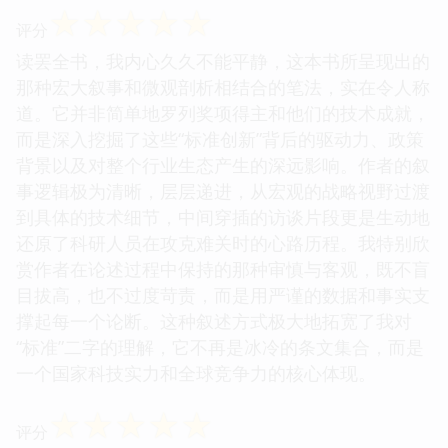
☆
☆
☆
☆
☆
评分
读罢全书，我内心久久不能平静，这本书所呈现出的
那种宏大叙事和微观剖析相结合的笔法，实在令人称
道。它并非简单地罗列奖项得主和他们的技术成就，
而是深入挖掘了这些“标准创新”背后的驱动力、政策
背景以及对整个行业生态产生的深远影响。作者的叙
事逻辑极为清晰，层层递进，从宏观的战略视野过渡
到具体的技术细节，中间穿插的访谈片段更是生动地
还原了科研人员在攻克难关时的心路历程。我特别欣
赏作者在论述过程中保持的那种审慎与客观，既不盲
目拔高，也不过度苛责，而是用严谨的数据和事实支
撑起每一个论断。这种叙述方式极大地拓宽了我对
“标准”二字的理解，它不再是冰冷的条文集合，而是
一个国家科技实力和全球竞争力的核心体现。
☆
☆
☆
☆
☆
评分