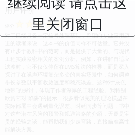
继续阅读 请点击这
用户评价
里关闭窗口
☆
☆
☆
☆
☆
评分
对于已经具备一定信号处理基础，希望向专业应用迈
进的读者来说，这本书的价值同样不可估量。它并没
有止步于教科书的范畴，而是提供了大量的、与现代
工程实践紧密相关的案例分析。例如，在讲解自适应
滤波时，它不仅仅停留在LMS算法的推导，而是深入
探讨了在噪声环境复杂多变的真实场景中，如何调整
步长参数以平衡收敛速度和稳态误差。这种对“灰色
地带”的探讨，体现了作者深厚的工程经验。我特别
欣赏它对“陷阱”的提示，很多看似完美的理论模型在
实际部署中会遇到量化误差、时延同步等问题，书中
对这些潜在风险的预警和规避策略的介绍，无疑是宝
贵的经验之谈，能帮助我们少走弯路，直接瞄准高性
能解决方案。