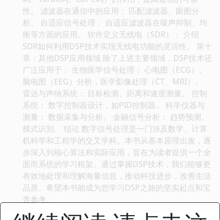
性。 滤波器在通信中的应用： 匹配滤波器、眼图分
析。 自适应信号处理： 自适应滤波器在噪声抑制、均
衡等方面的应用。 软件定义无线电（SDR）： 介绍
SDR如何利用DSP技术实现无线电功能的灵活性。 第十
章：其他DSP应用领域 除了上述主要领域，DSP技术还
广泛应用于： 生物医学信号处理： 心电图（ECG）、
脑电图（EEG）分析，医学影像处理（CT、MRI）。
雷达与声纳系统： 目标检测、距离和速度测量。 控制
系统： 数字控制器设计，如PID控制器。 科学仪器与
测量： 数据采集与分析。 金融信号分析： 趋势预测、
模式识别。 结论 数字信号处理是一门涉及数学、计算
机科学和工程学的交叉学科。本书从基本原理出发，逐
步深入到核心算法和实际应用，旨在为读者提供一个全
面而系统的学习框架。通过掌握DSP技术，我们能够更
有效地处理和理解海量信息，推动科技进步，改善生活
品质。希望本书能成为您学习DSP之旅的坚实起点和宝
贵参考。