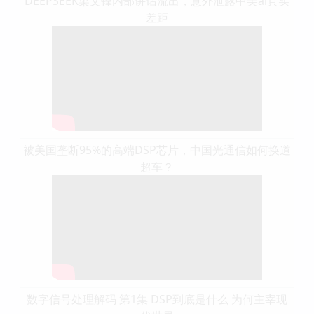
DEEPSEEK梁文锋内部讲话流出，意外泄露中美ai真实
差距
被美国垄断95%的高端DSP芯片，中国光通信如何换道
超车？
数字信号处理解码 第1集 DSP到底是什么 为何主宰现