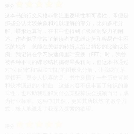
☆
☆
☆
☆
☆
评分
这本书的行文风格非常注重逻辑性和可读性，即便是
那些公认比较抽象和难以理解的部分，比如多相分
解、蝶形运算等，在书中也得到了极富洞察力的阐
述。作者似乎非常了解读者的思维定势和容易产生困
惑的地方，总能在关键的转折点给出精妙的比喻或反
例。我记得在学习快速傅里叶变换（FFT）时，我曾
被各种不同的蝶形结构搞得晕头转向，但这本书通过
对“位反转”和“级联”过程的图形化分解，让我瞬间茅
塞顿开。更令人惊喜的是，书中穿插了一些历史背景
和技术演进的小插曲，这些内容不仅丰富了知识的趣
味性，也帮助我理解为什么某些算法会脱颖而出，成
为行业标准。这种“知其然，更知其所以然”的教学方
式，极大地激发了我深入探索的欲望。
☆
☆
☆
☆
☆
评分