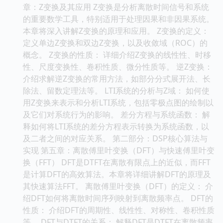
章：Z变换及其应用 Z变换是分析离散时间信号和系统
的重要数学工具，特别适用于处理因果和非因果系统。
本章将深入讲解Z变换的原理和应用。 Z变换的定义：
定义单边Z变换和双边Z变换，以及收敛域（ROC）的
概念。 Z变换的性质： 详细介绍Z变换的线性性、时移
性、尺度变换性、卷积性质、微分性质等。 逆Z变换：
介绍求解逆Z变换的常用方法，如部分分式展开法、长
除法、留数定理法等。 LTI系统的分析与Z域： 如何使
用Z变换来表示和分析LTI系统，包括零极点图的绘制以
及它们对系统行为的影响。 差分方程与系统函数： 解
释如何将LTI系统的差分方程表示转换为系统函数，以
及二者之间的对应关系。 第二部分：DSP核心算法与
实现 第五章：离散傅里叶变换（DFT）与快速傅里叶变
换（FFT） DFT是DTFT在离散有限点上的近似，而FFT
是计算DFT的高效算法。本章将详细讲解DFT的原理及
其快速算法FFT。 离散傅里叶变换（DFT）的定义： 介
绍DFT如何将离散时间序列映射到离散频率点。 DFT的
性质： 介绍DFT的周期性、线性性、对称性、卷积性质
等。 DFT与DTFT的关系： 解释DFT是DTFT在离散频率