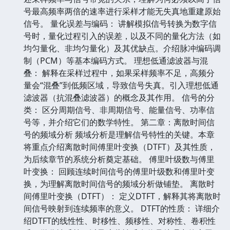
号最高频率两倍的速率进行采样才能无失真地重建原始
信号。 量化误差与编码： 讲解模拟信号转换为数字信
号时，量化过程引入的误差，以及不同的量化方法（如
均匀量化、非均匀量化）及其优缺点。介绍脉冲编码调
制（PCM）等基本编码方式。 理想低通滤波器与混
叠： 解释在采样过程中，如果采样频率不足，高频分
量会“混叠”到低频区域，导致信号失真。引入理想低通
滤波器（抗混叠滤波器）的概念及其作用。 信号的分
类： 区分周期信号、非周期信号、能量信号、功率信
号等，并介绍它们的数学特性。 第二章：离散时间信
号的频域分析 频域分析是理解信号特性的关键。本章
将重点介绍离散时间傅里叶变换（DTFT）及其性质，
为后续章节的系统分析奠定基础。 傅里叶级数与傅里
叶变换： 回顾连续时间信号的傅里叶级数和傅里叶变
换，为理解离散时间信号的频域分析做铺垫。 离散时
间傅里叶变换（DTFT）： 定义DTFT，解释其将离散时
间信号映射到连续频率的意义。 DTFT的性质： 详细介
绍DTFT的线性性、时移性、频移性、对称性、卷积性