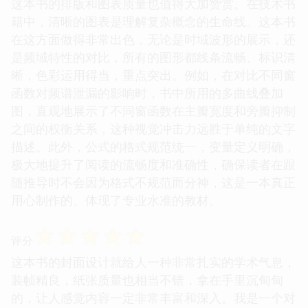
这本书的排版和图表质量也值得大加赞赏。在技术书
籍中，清晰的图表是理解复杂概念的生命线。这本书
在这方面做得非常出色，无论是时域波形的展示，还
是频域特性的对比，所有的图形都线条流畅、标识清
晰，色彩运用得当，重点突出。例如，在对比不同窗
函数对频谱泄漏的影响时，书中所用的多曲线叠加
图，直观地展示了不同窗函数在主瓣宽度和旁瓣抑制
之间的权衡关系，这种视觉冲击力远胜于单纯的文字
描述。此外，公式的格式规范统一，变量定义明确，
极大地提升了阅读的流畅度和准确性，确保读者在跟
随推导时不会因为格式不规范而分神，这是一本真正
用心制作的、体现了专业水准的教材。
☆
☆
☆
☆
☆
评分
这本书的封面设计就给人一种非常扎实的学术气息，
装帧精良，纸张质量也相当不错，拿在手里沉甸甸
的，让人感觉内容一定非常丰富和深入。我是一个对