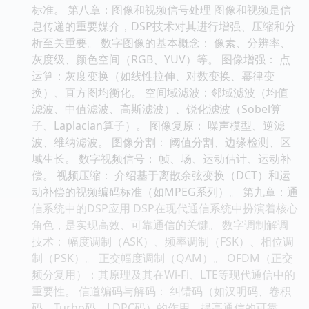
标准。 第八章：图像和视频信号处理 图像和视频是信
息传递的重要媒介，DSP技术对其进行增强、压缩和分
析至关重要。 数字图像的基本概念： 像素、分辨率、
灰度级、颜色空间（RGB、YUV）等。 图像增强： 点
运算：灰度变换（如线性拉伸、对数变换、幂律变
换）、直方图均衡化。 空间域滤波：邻域滤波（均值
滤波、中值滤波、高斯滤波）、锐化滤波（Sobel算
子、Laplacian算子）。 图像复原： 噪声模型、逆滤
波、维纳滤波。 图像分割： 阈值分割、边缘检测、区
域生长。 数字视频信号： 帧、场、运动估计、运动补
偿。 视频压缩： 介绍基于离散余弦变换（DCT）和运
动补偿的视频编码标准（如MPEG系列）。 第九章：通
信系统中的DSP应用 DSP在现代通信系统中扮演着核心
角色，是实现高效、可靠通信的关键。 数字调制解调
技术： 幅度调制（ASK）、频率调制（FSK）、相位调
制（PSK）。 正交幅度调制（QAM）。 OFDM（正交
频分复用）：其原理及其在Wi-Fi、LTE等现代通信中的
重要性。 信道编码与解码： 纠错码（如汉明码、卷积
码、Turbo码、LDPC码）的作用，提高通信的可靠