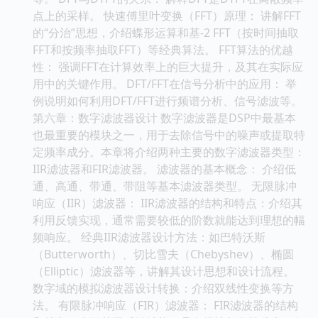
点上的采样。 快速傅里叶变换（FFT）原理： 讲解FFT
的“分治”思想，介绍蝶形运算和基-2 FFT（按时间抽取
FFT和按频率抽取FFT）等经典算法。 FFT算法的优越
性： 强调FFT在计算效率上的巨大提升，及其在实际应
用中的关键作用。 DFT/FFT在信号分析中的应用： 举
例说明如何利用DFT/FFT进行频谱分析、信号滤波等。
第六章：数字滤波器设计 数字滤波器是DSP中最基本
也最重要的模块之一，用于去除信号中的噪声或提取特
定频率成分。本章将介绍两种主要的数字滤波器类型：
IIR滤波器和FIR滤波器。 滤波器的基本概念： 介绍低
通、高通、带通、带阻等基本滤波器类型。 无限脉冲
响应（IIR）滤波器： IIR滤波器的结构和特点：介绍其
利用反馈实现，通常需要较低的阶数就能达到理想的幅
频响应。 经典IIR滤波器设计方法：如巴特沃斯
（Butterworth）、切比雪夫（Chebyshev）、椭圆
（Elliptic）滤波器等，讲解其设计思想和设计流程。
数字域的模拟滤波器设计转换：介绍双线性变换等方
法。 有限脉冲响应（FIR）滤波器： FIR滤波器的结构