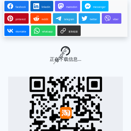
facebook
linkedin
mastodon
messenger
pinterest
reddit
telegram
twitter
viber
vkontakte
whatsapp
复制链接
Loading...
正在下载信息...