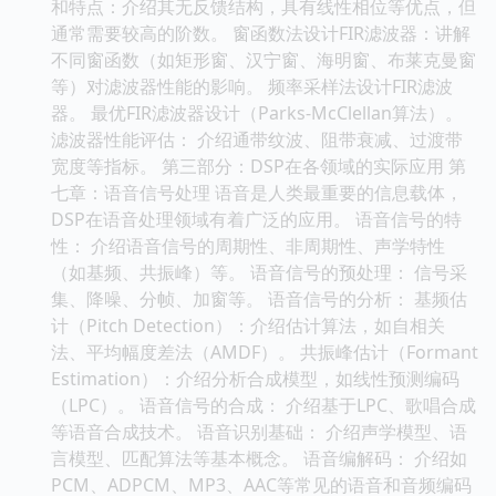
和特点：介绍其无反馈结构，具有线性相位等优点，但
通常需要较高的阶数。 窗函数法设计FIR滤波器：讲解
不同窗函数（如矩形窗、汉宁窗、海明窗、布莱克曼窗
等）对滤波器性能的影响。 频率采样法设计FIR滤波
器。 最优FIR滤波器设计（Parks-McClellan算法）。
滤波器性能评估： 介绍通带纹波、阻带衰减、过渡带
宽度等指标。 第三部分：DSP在各领域的实际应用 第
七章：语音信号处理 语音是人类最重要的信息载体，
DSP在语音处理领域有着广泛的应用。 语音信号的特
性： 介绍语音信号的周期性、非周期性、声学特性
（如基频、共振峰）等。 语音信号的预处理： 信号采
集、降噪、分帧、加窗等。 语音信号的分析： 基频估
计（Pitch Detection）：介绍估计算法，如自相关
法、平均幅度差法（AMDF）。 共振峰估计（Formant
Estimation）：介绍分析合成模型，如线性预测编码
（LPC）。 语音信号的合成： 介绍基于LPC、歌唱合成
等语音合成技术。 语音识别基础： 介绍声学模型、语
言模型、匹配算法等基本概念。 语音编解码： 介绍如
PCM、ADPCM、MP3、AAC等常见的语音和音频编码