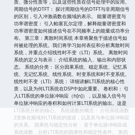
质、微分性质等，以及这些性质在信号处理中的应用。
周期信号的DTFT： 探讨周期信号的DTFT与非周期信号
的区别，引入冲激函数在频域的表示。 能量谱密度与
功率谱密度： 引入帕塞瓦尔定理，解释能量谱密度和
功率谱密度如何描述信号在不同频率上的能量或功率分
布。 第三章：离散时间系统 本章将聚焦于描述信号如
何被处理的系统。我们将学习如何表征和分析离散时间
系统，并重点介绍线性时不变（LTI）系统。 离散时间
系统的定义与表示： 介绍系统的输入、输出和内部状
态。 系统的分类： 区分因果系统、稳定系统、记忆系
统、无记忆系统、线性系统、时变系统和时不变系统。
线性时不变（LTI）系统： 详细讲解LTI系统的核心性
质，以及为何LTI系统在DSP中如此重要。 卷积和： 引
入LTI系统的单位脉冲响应（h[n]），以及输入信号与
单位脉冲响应的卷积和如何计算LTI系统的输出。这是
LTI系统分析的核心。 系统函数的概念： 介绍系统函数
Z变换在频域对LTI系统的描述，以及其与单位脉冲响应
的关系。 因果性与稳定性分析： 基于单位脉冲响应或
系统函数，分析LTI系统的因果性和稳定性条件。 第四