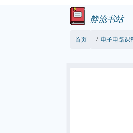
静流书站
首页
电子电路课