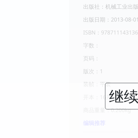
出版社：机械工业出
出版日期：2013-08-0
ISBN：978711143136
字数：
页码：
版次：1
装帧：平装
继续
开本：16开
商品重量：0.200kg
编辑推荐