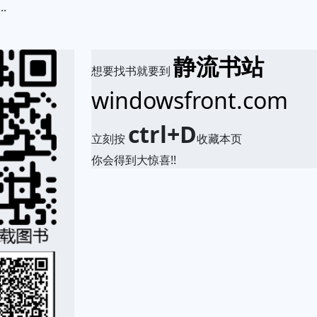
.
静流书站
想要找书就要到
windowsfront.com
ctrl+D
立刻按
收藏本页
你会得到大惊喜!!