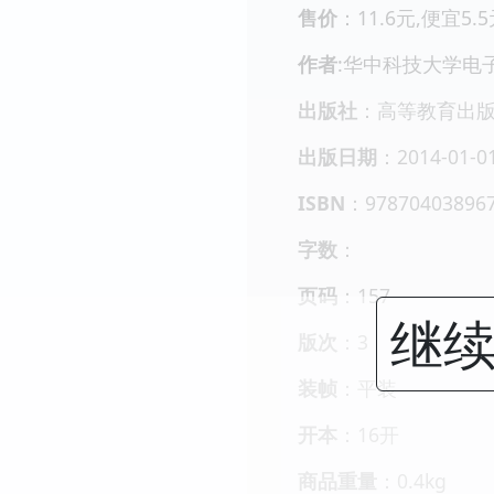
售价
：11.6元,便宜5.
作者
:华中科技大学电
出版社
：高等教育出
出版日期
：2014-01-0
ISBN
：97870403896
字数
：
页码
：157
继续
版次
：3
装帧
：平装
开本
：16开
商品重量
：0.4kg