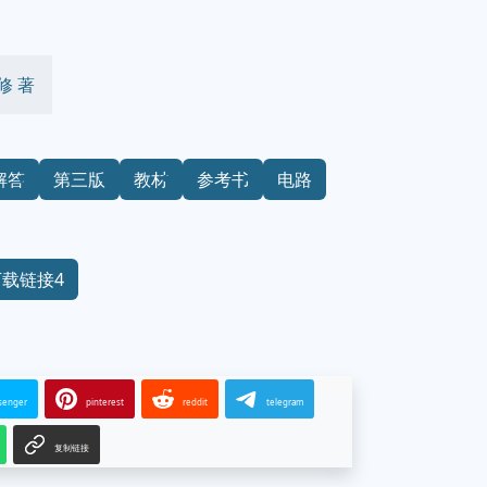
修 著
解答
第三版
教材
参考书
电路
下载链接4
senger
pinterest
reddit
telegram
复制链接