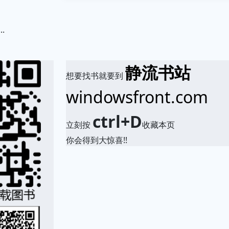
.
静流书站
想要找书就要到
windowsfront.com
ctrl+D
立刻按
收藏本页
你会得到大惊喜!!