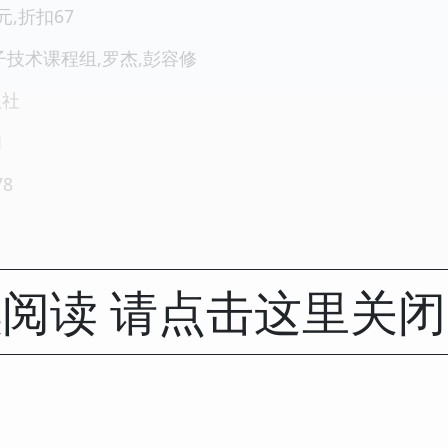
5元,折扣67
子技术课程组,罗杰,彭容修
版社
1
78
阅读 请点击这里关