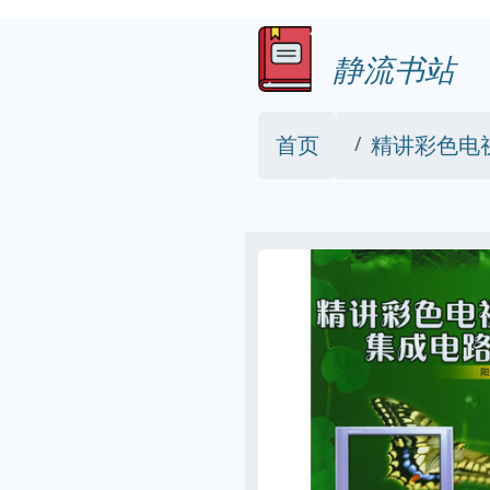
静流书站
首页
精讲彩色电