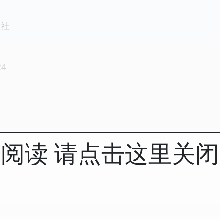
版社
1
24
阅读 请点击这里关