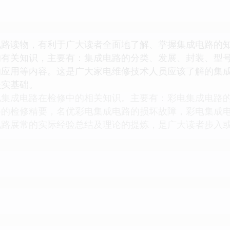
电路读物，有利于广大读者全面地了解、掌握集成电路的
的有关知识，主要有：集成电路的分类、发展、封装、型
的应用等内容。这是广大家电维修技术人员应该了解的集
坚实基础。
电集成电路在检修中的相关知识。主要有：彩电集成电路
路的检修精要，名优彩电集成电路的损坏故障，彩电集成
电路展常的实际经验总结及理论的提炼，是广大读者步入