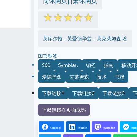
简体网页
繁体网页
||
☆
☆
☆
☆
☆
英库尔顿，英爱德华兹，英克莱姆森 著
图书标签:
S60
Symbian
编程
指南
移动开
爱德华兹
克莱姆森
技术
书籍
下载链接1
下载链接2
下载链接3
下载链接在页面底部
facebook
linkedin
mastodon
mes