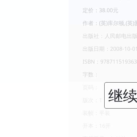
定价：38.00元
作者：(英)库尔顿,(英)
出版社：人民邮电出
出版日期：2008-10-0
ISBN：978711519363
字数：
页码：
继续
版次：1
装帧：平装
开本：16开