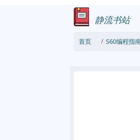
静流书站
首页
S60编程指南 