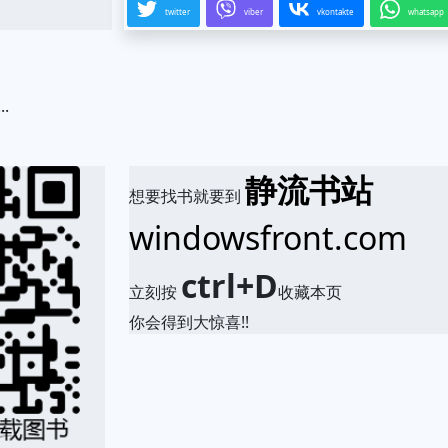
twitter
viber
vkontakte
whatsapp
.
静流书站
想要找书就要到
windowsfront.com
ctrl+D
立刻按
收藏本页
你会得到大惊喜!!