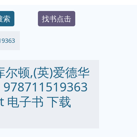
搜索
找书点击
9363
库尔顿,(英)爱德华
978711519363
 txt 电子书 下载