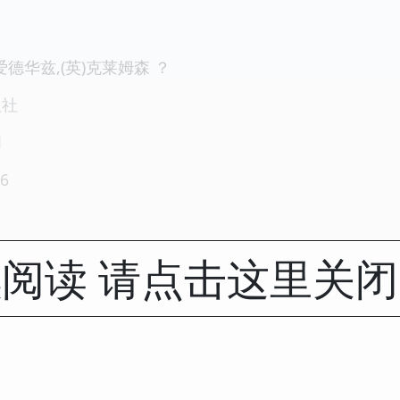
爱德华兹,(英)克莱姆森 ？
版社
1
6
阅读 请点击这里关