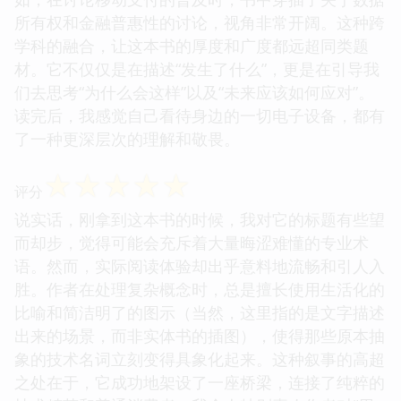
所有权和金融普惠性的讨论，视角非常开阔。这种跨
学科的融合，让这本书的厚度和广度都远超同类题
材。它不仅仅是在描述“发生了什么”，更是在引导我
们去思考“为什么会这样”以及“未来应该如何应对”。
读完后，我感觉自己看待身边的一切电子设备，都有
了一种更深层次的理解和敬畏。
☆
☆
☆
☆
☆
评分
说实话，刚拿到这本书的时候，我对它的标题有些望
而却步，觉得可能会充斥着大量晦涩难懂的专业术
语。然而，实际阅读体验却出乎意料地流畅和引人入
胜。作者在处理复杂概念时，总是擅长使用生活化的
比喻和简洁明了的图示（当然，这里指的是文字描述
出来的场景，而非实体书的插图），使得那些原本抽
象的技术名词立刻变得具象化起来。这种叙事的高超
之处在于，它成功地架设了一座桥梁，连接了纯粹的