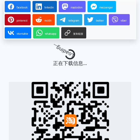
facebook
linkedin
mastodon
messenger
pinterest
reddit
telegram
twitter
viber
vkontakte
whatsapp
复制链接
Loading...
正在下载信息...