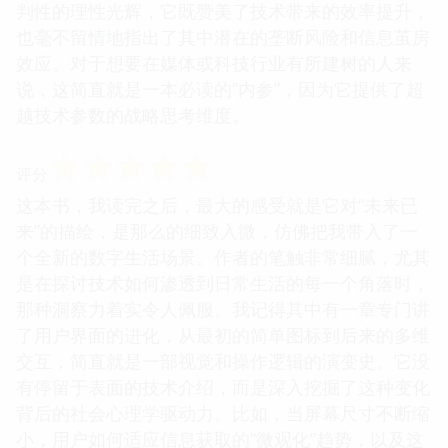
判性的理性光辉，它既赞美了技术带来的效率提升，
也毫不留情地指出了其中潜在的垄断风险和信息茧房
效应。对于想要在媒体或科技行业有所建树的人来
说，这简直就是一本必读的“内参”，因为它提供了超
越技术参数的战略思考维度。
☆
☆
☆
☆
☆
评分
这本书，我读完之后，最大的感受就是它对“未来已
来”的描绘，是那么的细致入微，仿佛把我带入了一
个全新的数字生活场景。作者的笔触非常细腻，尤其
是在探讨技术如何渗透到日常生活的每一个角落时，
那种洞察力着实令人佩服。我记得其中有一章专门讲
了用户界面的进化，从最初的简单图标到后来的多维
交互，简直就是一部视觉和操作逻辑的演变史。它没
有停留于表面的技术介绍，而是深入挖掘了这种变化
背后的社会心理学驱动力。比如，当屏幕尺寸不断缩
小，用户如何适应信息获取的“微观化”趋势，以及这