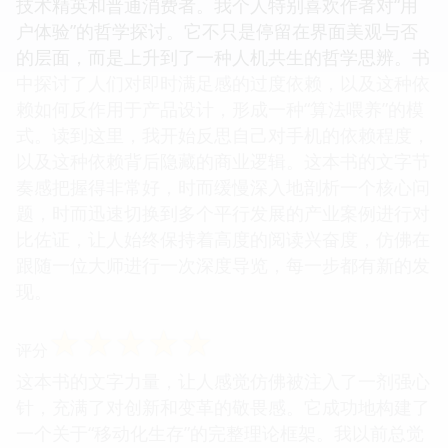
技术精英和普通消费者。我个人特别喜欢作者对“用
户体验”的哲学探讨。它不只是停留在界面美观与否
的层面，而是上升到了一种人机共生的哲学思辨。书
中探讨了人们对即时满足感的过度依赖，以及这种依
赖如何反作用于产品设计，形成一种“算法喂养”的模
式。读到这里，我开始反思自己对手机的依赖程度，
以及这种依赖背后隐藏的商业逻辑。这本书的文字节
奏感把握得非常好，时而缓慢深入地剖析一个核心问
题，时而迅速切换到多个平行发展的产业案例进行对
比佐证，让人始终保持着高度的阅读兴奋度，仿佛在
跟随一位大师进行一次深度导览，每一步都有新的发
现。
☆
☆
☆
☆
☆
评分
这本书的文字力量，让人感觉仿佛被注入了一剂强心
针，充满了对创新和变革的敬畏感。它成功地构建了
一个关于“移动化生存”的完整理论框架。我以前总觉