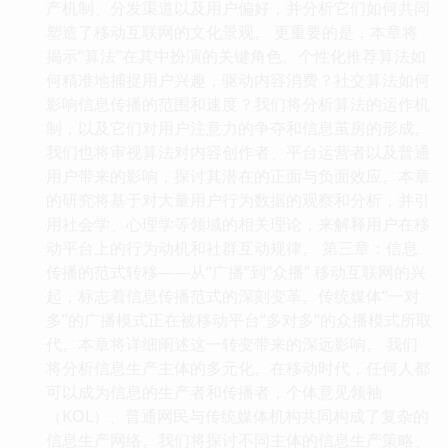
产机制、分发渠道以及用户偏好，并分析它们如何共同
塑造了移动互联网的文化景观。 更重要的是，本章将
揭示“算法”在其中扮演的关键角色。个性化推荐算法如
何精准地捕捉用户兴趣，驱动内容消费？社交算法如何
影响信息传播的范围和速度？我们将分析算法的运作机
制，以及它们对用户注意力的争夺和信息茧房的形成。
我们也将审视算法对内容创作者、平台运营者以及普通
用户带来的影响，探讨其潜在的正面与负面效应。本章
的研究将基于对大量用户行为数据的观察和分析，并引
用社会学、心理学等领域的相关理论，来解释用户在移
动平台上的行为动机和社群互动规律。 第三章：信息
传播的范式转移——从“广播”到“众播” 移动互联网的兴
起，标志着信息传播范式的深刻变革。传统媒体“一对
多”的广播模式正在被移动平台“多对多”的众播模式所取
代。本章将详细阐述这一转变带来的深远影响。 我们
将分析信息生产主体的多元化。在移动时代，任何人都
可以成为信息的生产者和传播者，个体意见领袖
（KOL）、普通网民与传统媒体机构共同构成了复杂的
信息生产网络。我们将探讨不同主体的信息生产策略、