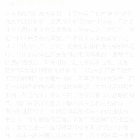
☆
☆
☆
☆
☆
评分
这本书给我带来的震撼，主要来自于它对“融合”这个
概念的深度剖析。我原以为所谓的产业融合，不过是
几个公司业务上的简单叠加，但读完之后才明白，这
是一种底层架构的重塑。作者花了大量的篇幅去论
证，当内容生产、分发、消费的载体都指向移动终端
时，传统的媒体生态是如何被彻底颠覆的。那种论述
的逻辑性极强，环环相扣，让人不得不信服。比如，
它对“碎片化时间”的价值重估，让我重新审视了我每
天通勤时刷手机的那些时间，不再是单纯的消磨，而
是一种新型的内容吸收模式的形成。书中引用的那些
案例，都是当下正在发生的，但常常被我们忽略的细
节。我印象最深的是关于版权和生态构建的部分，作
者清晰地描绘了一个动态博弈的棋局：内容提供商、
平台方、终端制造商三者之间如何相互制约又相互依
存，最终形成一个围绕移动终端不断自我强化的循
环。这本书的语言风格很有力度，行文间透着一股批