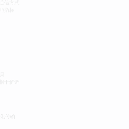
及通信方式
性能指标
调
非相干解调
字化传输