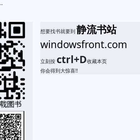
.
静流书站
想要找书就要到
windowsfront.com
ctrl+D
立刻按
收藏本页
你会得到大惊喜!!