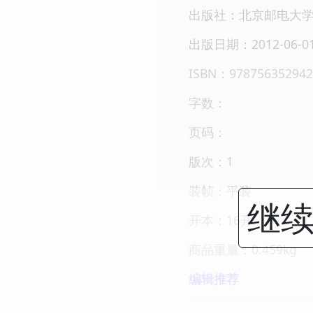
出版社：北京邮电大
出版日期：2012-06-0
ISBN：978756352942
字数：
页码：
版次：1
装帧：平装
继续
开本：16开
商品重量：0.459kg
编辑推荐