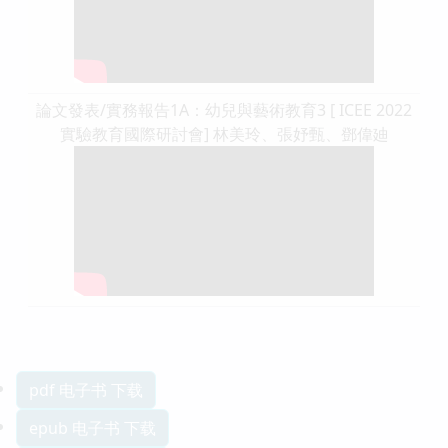
論文發表/實務報告1A：幼兒與藝術教育3 [ ICEE 2022
實驗教育國際研討會] 林美玲、張妤甄、鄧偉廸
pdf 电子书 下载
epub 电子书 下载