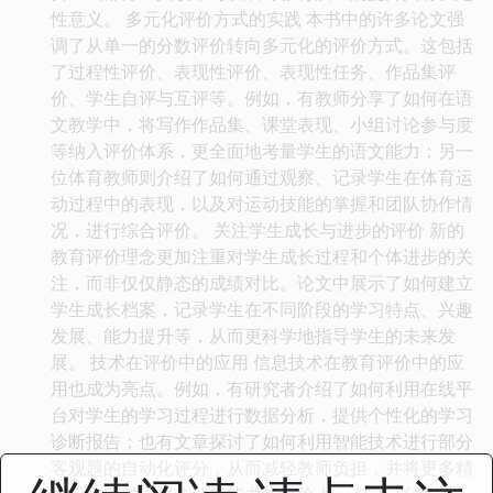
性意义。 多元化评价方式的实践 本书中的许多论文强
调了从单一的分数评价转向多元化的评价方式。这包括
了过程性评价、表现性评价、表现性任务、作品集评
价、学生自评与互评等。例如，有教师分享了如何在语
文教学中，将写作作品集、课堂表现、小组讨论参与度
等纳入评价体系，更全面地考量学生的语文能力；另一
位体育教师则介绍了如何通过观察、记录学生在体育运
动过程中的表现，以及对运动技能的掌握和团队协作情
况，进行综合评价。 关注学生成长与进步的评价 新的
教育评价理念更加注重对学生成长过程和个体进步的关
注，而非仅仅静态的成绩对比。论文中展示了如何建立
学生成长档案，记录学生在不同阶段的学习特点、兴趣
发展、能力提升等，从而更科学地指导学生的未来发
展。 技术在评价中的应用 信息技术在教育评价中的应
用也成为亮点。例如，有研究者介绍了如何利用在线平
台对学生的学习过程进行数据分析，提供个性化的学习
诊断报告；也有文章探讨了如何利用智能技术进行部分
客观题的自动化评分，从而减轻教师负担，并将更多精