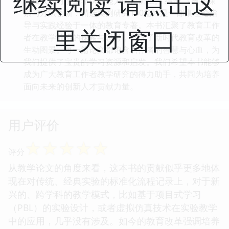
继续阅读 请点击这
力投入到对学生非认知能力的评价上。 结语 《教学探
索与方法创新：精选案例研究100篇》是一部集理论指
导与实践经验于一体的教育专著。本书汇聚了教育工作
里关闭窗口
者在教学前沿的探索与思考，展现了新时代教育改革的
生动图景。每一篇论文都饱含着作者的智慧与心血，为
我们提供了宝贵的学习资源和启发。我们希望本书能够
成为广大教育工作者教学研究的得力助手，共同为培养
面向未来的创新人才贡献力量。
用户评价
☆
☆
☆
☆
☆
评分
从教学论文的角度来看，这本书的贡献似乎更多地体
现在对传统、经典实验的标准化流程记录上，对于新
兴的、跨学科的教学模式，比如基于项目式学习
（PBL）的实验设计，或者虚拟仿真技术在实验教学
中的应用，几乎没有涉及。如今的教育改革强调培养