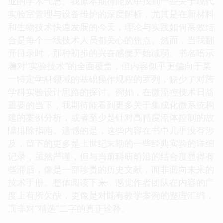
业的学术气息。我原本期待能从中找到一些关于现代
实验室管理与设备维护的深度解析，尤其是在新材料
和生物技术快速发展的今天，理论与实践如何高效结
合是每个一线技术人员都关心的焦点。然而，当我翻
开目录时，那种初步的兴奋感便开始减弱。书名暗示
着对“实验技术”的全面覆盖，但内容似乎更偏向于某
一特定学科领域的基础操作规程的罗列，缺少了对跨
学科实验设计思路的探讨。例如，在微流控技术日益
重要的当下，我期待能看到更多关于集成化微系统构
建的案例分析，或者至少是针对高精度流体控制的故
障排除指南。遗憾的是，这些内容在书中几乎没有涉
及，留下的更多是上世纪末期的一些经典实验的详细
记录，虽然严谨，但与当前科研前沿的结合度显得有
些滞后，像是一部珍贵的历史文献，而非面向未来的
技术手册。整体阅读下来，感觉作者团队在内容的广
度上有所欠缺，更像是对既有教学案例的整理汇编，
而非对“精选”二字的真正诠释。