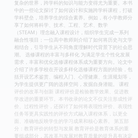
复杂的世界，跨学科的知识与能力变得尤为重要。本书
中的一些论文探讨了如何设计和实施跨学科课程，打破
学科壁垒，培养学生的综合素养。例如，有小学教师分
享了如何将科学、技术、工程、艺术、数学
（STEAM）理念融入课程设计，组织学生完成一系列
融合性项目；一位高中教师则介绍了如何将历史与文学
相结合，引导学生从不同角度理解时代背景下的社会思
潮。 选修课程的丰富与多样化 为满足学生个性化发展
需求，丰富和优化选修课程体系成为重要方向。论文中
介绍了许多学校在开设多样化选修课程方面的经验，包
括开设艺术鉴赏、编程入门、心理健康、生涯规划等，
为学生提供更广阔的选择空间，发掘自身潜能。 课程
评价的改革与创新 课程评价是检验教学效果、促进教
学改进的重要环节。本书收录的论文不仅关注形成性评
价、过程性评价，还探讨了如何将表现性评价、表现性
任务等更具实践性的评价方式融入课程体系，以更全
面、准确地反映学生的学习成果和核心素养。 第五部
分：教育评价的转型与发展 教育评价是教育体系的重
要组成部分，其改革与发展对教育质量的提升具有决定