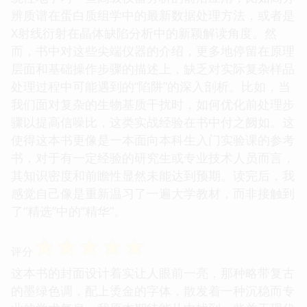
辨质谱在蛋白质组学中的最新数据处理方法，或者是
X射线衍射在晶体缺陷分析中的新颖解读角度。然
而，书中对这些尖端仪器的介绍，更多地停留在原理
层面和基础操作步骤的描述上，缺乏对实际复杂样品
处理过程中可能遇到的“陷阱”的深入剖析。比如，当
我们面对复杂的生物基质干扰时，如何优化前处理步
骤以提高信噪比，这类实战经验在书中付之阙如。这
使得这本书更像是一本面向本科生入门实验课的参考
书，对于有一定经验的研究生或专业技术人员而言，
其知识密度和前瞻性显然未能达到预期。读完后，我
感觉自己像是重新温习了一遍大学教材，而非接触到
了“精选”中的“精华”。
☆
☆
☆
☆
☆
评分
这本书的封面设计着实让人眼前一亮，那种略带复古
的墨绿色调，配上烫金的字体，散发着一种沉稳而专