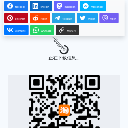
facebook
linkedin
mastodon
messenger
pinterest
reddit
telegram
twitter
viber
vkontakte
whatsapp
复制链接
Loading...
正在下载信息...