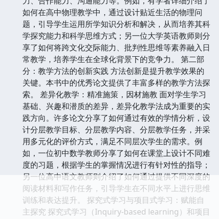
力、合作能力、沟通能力等。例如，有学者详细介绍了
如何在高中物理教学中，通过设计贴近生活的物理问
题，引导学生运用所学知识分析和解决，从而培养其科
学探究能力和科学思维方式；另一位大学英语教师则分
享了如何将跨文化交际能力、批判性思维等素养融入日
常教学，培养学生在全球化背景下的竞争力。 第二部
分：教学方法的创新实践 方法创新是提升教学效果的
关键。本书中的优秀论文提供了丰富多样的教学方法探
索。 差异化教学：精准施策，因材施教 面对学生学习
基础、兴趣和潜质的差异，差异化教学法成为重要的实
践方向。许多论文分享了如何通过有效的学情分析，设
计分层教学目标、分层教学内容、分层教学任务，并采
用多元化的评价方式，满足不同层次学生的需求。例
如，一位初中数学教师分享了如何在课堂上设计不同难
度的习题，根据学生的掌握情况进行有针对性的指导；
另一位高中语文教师则介绍了如何通过提供不同深度的
阅读材料和写作任务，引导学生在不同水平上进行思维
训练和表达提升。 探究式学习与项目式学习：赋能自
主探究 探究式学习（Inquiry-based learning）和项目