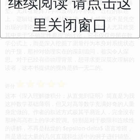
继续阅读 请点击这
刻的反思，为引入量子世界的“怪异性”做了充分的铺
垫。尤其在矩阵力学和波动力学的统一过程的叙述
里关闭窗口
上，逻辑链条清晰，层层递进，让人感觉这不是凭空
出现的理论，而是历史发展的必然。我个人尤其欣赏
其中关于“不确定性原理”的讨论，它不仅仅停留在数
学公式上，而是深入挖掘了测量行为本身对系统状态
的干预，那种对物理实在的深刻追问，着实令人深
思。对于已经有些物理背景，想寻求更深层次理解的
读者，这本书提供的视角是独一无二的。
☆
☆
☆
☆
☆
评分
这本《深入理解微积分：从直觉到证明》简直是为我
这种数学基础薄弱，但又对高等数学充满好奇的人量
身定做的。作者的叙述方式极其平易近人，完全没有
那种高高在上的学术腔调。特别是对于极限和连续性
的讲解，不再是枯燥的 $epsilon-delta$ 语言堆砌，
而是通过大量的几何直观和生活中的例子进行铺垫。