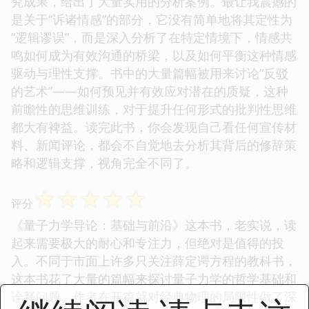
究成果，给出了大量实用的分析案例。最让我震撼的
是关于“诉诸情感”的部分，它没有简单地将其定性为
“逻辑谬误”，而是深入分析了在特定情境下，情感共
鸣如何成为有效沟通的桥梁，以及如何平衡这种情感
驱动与理性支撑。书中的大量篇幅被用来讨论“反驳
的艺术”——如何预见并有效应对潜在的质疑，这种
前瞻性的思维训练，对于提升任何形式的批判性思维
都大有裨益。读完此书，你会发现自己看任何宣传材
料、新闻评论，都会不自觉地去分析其背后的修辞策
略和逻辑支撑，视角完全不同了。
☆
☆
☆
☆
☆
评分
《量子力学导论：基础与前沿》这本书，老实说，读
起来需要极大的耐心和专注力，但绝对是值得的投
入。不同于市面上许多只关注薛定谔方程的教科书，
这本书花了大量的篇幅来探讨量子力学的哲学基础和
诠释问题。作者在开篇就对经典物理的局限性做了深