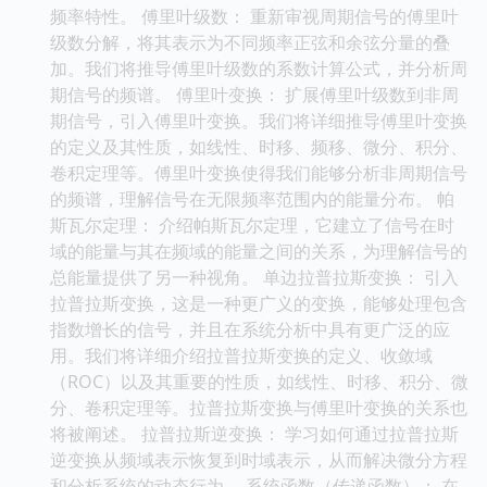
频率特性。 傅里叶级数： 重新审视周期信号的傅里叶
级数分解，将其表示为不同频率正弦和余弦分量的叠
加。我们将推导傅里叶级数的系数计算公式，并分析周
期信号的频谱。 傅里叶变换： 扩展傅里叶级数到非周
期信号，引入傅里叶变换。我们将详细推导傅里叶变换
的定义及其性质，如线性、时移、频移、微分、积分、
卷积定理等。傅里叶变换使得我们能够分析非周期信号
的频谱，理解信号在无限频率范围内的能量分布。 帕
斯瓦尔定理： 介绍帕斯瓦尔定理，它建立了信号在时
域的能量与其在频域的能量之间的关系，为理解信号的
总能量提供了另一种视角。 单边拉普拉斯变换： 引入
拉普拉斯变换，这是一种更广义的变换，能够处理包含
指数增长的信号，并且在系统分析中具有更广泛的应
用。我们将详细介绍拉普拉斯变换的定义、收敛域
（ROC）以及其重要的性质，如线性、时移、积分、微
分、卷积定理等。拉普拉斯变换与傅里叶变换的关系也
将被阐述。 拉普拉斯逆变换： 学习如何通过拉普拉斯
逆变换从频域表示恢复到时域表示，从而解决微分方程
和分析系统的动态行为。 系统函数（传递函数）： 在