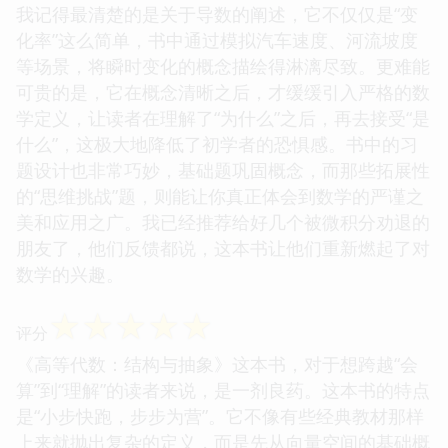
我记得最清楚的是关于导数的阐述，它不仅仅是“变
化率”这么简单，书中通过模拟汽车速度、河流坡度
等场景，将瞬时变化的概念描绘得淋漓尽致。更难能
可贵的是，它在概念清晰之后，才缓缓引入严格的数
学定义，让读者在理解了“为什么”之后，再去接受“是
什么”，这极大地降低了初学者的恐惧感。书中的习
题设计也非常巧妙，基础题巩固概念，而那些拓展性
的“思维挑战”题，则能让你真正体会到数学的严谨之
美和应用之广。我已经推荐给好几个被微积分劝退的
朋友了，他们反馈都说，这本书让他们重新燃起了对
数学的兴趣。
☆
☆
☆
☆
☆
评分
《高等代数：结构与抽象》这本书，对于想跨越“会
算”到“理解”的读者来说，是一剂良药。这本书的特点
是“小步快跑，步步为营”。它不像有些经典教材那样
上来就抛出复杂的定义，而是先从向量空间的基础概