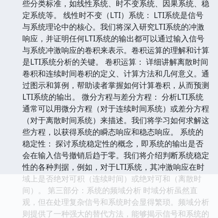
些分类标准，如线性系统、时不变系统、因果系统、稳
定系统等。 线性时不变（LTI）系统： LTI系统是信号
与系统理论中的核心。我们将深入研究LTI系统的冲激
响应，并证明任何LTI系统的输出都可以通过输入信号
与系统冲激响应的卷积来表示。卷积运算的理解和计算
是LTI系统分析的关键。 卷积运算： 详细讲解离散时间
卷积和连续时间卷积的定义、计算方法和几何意义。通
过图示和算例，帮助读者掌握如何计算卷积，从而预测
LTI系统的输出。 微分方程与差分方程： 分析LTI系统
通常可以用微分方程（对于连续时间系统）或差分方程
（对于离散时间系统）来描述。我们将学习如何求解这
些方程，以获得系统的瞬态响应和稳态响应。 系统的
稳定性： 探讨系统稳定性的概念，即系统的输出是否
会在输入信号撤销后趋于零。我们将介绍判断系统稳定
性的各种判据，例如，对于LTI系统，其冲激响应在时
域上是否绝对可积（连续时间）或绝对可和（离散时
间）。 第三部分：系统的频域分析 时域分析虽然直
观，但在处理复杂信号和系统时会显得繁琐。频域分析
则提供了一种强大的替代方法，能够揭示信号和系统的