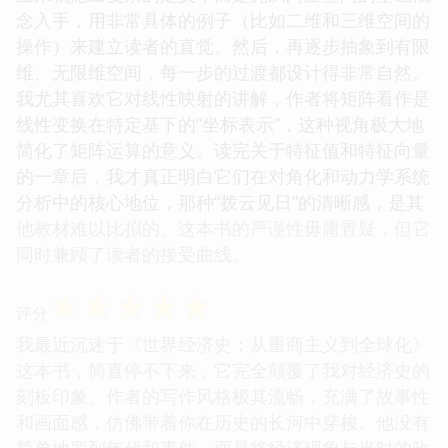
念入手，用非常具体的例子（比如二维和三维空间的
操作）来建立读者的直觉。然后，再逐步抽象到有限
维、无限维空间，每一步的过渡都设计得非常自然。
我尤其喜欢它对线性映射的讲解，作者将矩阵看作是
线性变换在特定基下的“坐标表示”，这种视角极大地
简化了矩阵运算的意义。读完关于特征值和特征向量
的一章后，我才真正明白它们在对角化和动力学系统
分析中的核心地位，那种“拨云见日”的清晰感，是其
他教材难以比拟的。这本书的严谨性毋庸置疑，但它
同时兼顾了读者的接受曲线。
☆
☆
☆
☆
☆
评分
我最近沉迷于《世界经济史：从重商主义到全球化》
这本书，简直停不下来，它完全颠覆了我对经济史的
刻板印象。作者的写作风格极其流畅，充满了故事性
和画面感，仿佛带着你在历史的长河中穿梭。他没有
简单地罗列年代和事件，而是将经济现象与当时的政