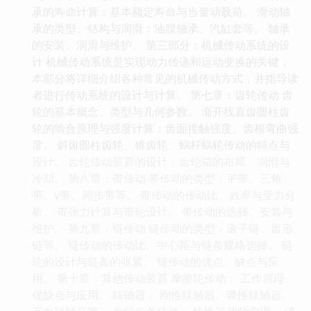
承的寿命计算：基本额定寿命与当量动载荷。 滑动轴
承的类型、结构与润滑：油膜轴承、汽缸套等。 轴承
的安装、润滑与维护。 第三部分：机械传动系统的设
计 机械传动系统是实现动力传递和运动变换的关键，
本部分将详细介绍各种常见的机械传动方式，并指导读
者进行传动系统的设计与计算。 第七章：齿轮传动 齿
轮的基本概念、类型与几何参数。 渐开线直齿圆柱齿
轮的啮合原理与强度计算：齿面接触强度、齿根弯曲强
度。 斜齿圆柱齿轮、锥齿轮、蜗杆蜗轮传动的特点与
设计。 齿轮传动装置的设计：齿轮箱的布局、润滑与
冷却。 第八章：带传动 带传动的类型：平带、三角
带、v带、同步带等。 带传动的传动比、效率与受力分
析。 带张力计算与带轮设计。 带传动的选择、安装与
维护。 第九章：链传动 链传动的类型：滚子链、齿形
链等。 链传动的传动比、中心距与链条规格选择。 链
轮的设计与链条的张紧。 链传动的优点、缺点与应
用。 第十章：其他传动装置 摩擦轮传动： 工作原理、
优缺点与应用。 联轴器： 刚性联轴器、弹性联轴器、