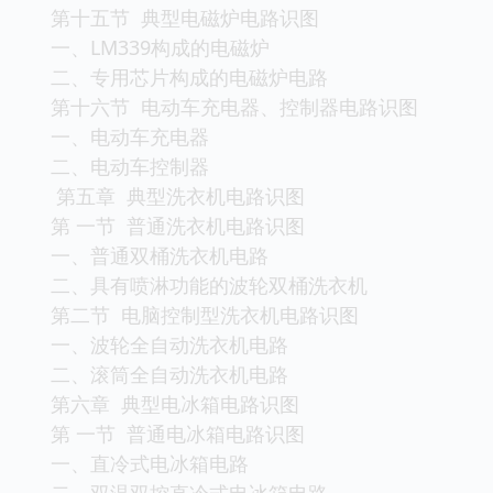
第十五节 典型电磁炉电路识图
一、LM339构成的电磁炉
二、专用芯片构成的电磁炉电路
第十六节 电动车充电器、控制器电路识图
一、电动车充电器
二、电动车控制器
第五章 典型洗衣机电路识图
第 一节 普通洗衣机电路识图
一、普通双桶洗衣机电路
二、具有喷淋功能的波轮双桶洗衣机
第二节 电脑控制型洗衣机电路识图
一、波轮全自动洗衣机电路
二、滚筒全自动洗衣机电路
第六章 典型电冰箱电路识图
第 一节 普通电冰箱电路识图
一、直冷式电冰箱电路
二、双温双控直冷式电冰箱电路