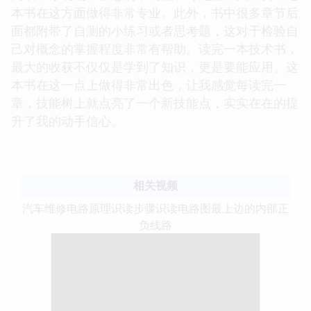
本书在这方面做得非常专业。此外，书中很多章节后
面都附带了自测的小练习或者思考题，这对于检验自
己对概念的掌握程度非常有帮助。读完一本技术书，
最大的收获不仅仅是学到了知识，更是要能应用。这
本书在这一点上做得非常出色，让我感觉每读完一
章，技能树上就点亮了一个新技能点，实实在在的提
升了我的动手信心。
相关视频
汽车维修电路原理识读步骤识读电路图最上边的内部正
负线路