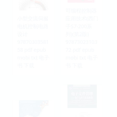
可编程控制器
小型交流伺服
应用技术(西门
电机控制电路
子S7-200系
设计
列)(第2版)
97870303581
97873023103
58 pdf epub
72 pdf epub
mobi txt 电子
mobi txt 电子
书 下载
书 下载