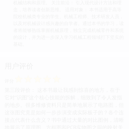
机械结构和原理。 关注前沿： 引入现代设计方法和理
念，培养读者创新思维。 适用对象： 本书适用于高等
院校机械类专业的学生、机械工程师、技术研发人员，
以及对机械设计感兴趣的自学者。通过本书的学习，读
者将能够熟练掌握机械原理，独立完成机械零件和系统
的设计，并为进一步深入学习机械工程领域打下坚实的
基础。
用户评价
☆
☆
☆
☆
☆
评分
第三段评价： 这本书最让我感到惊喜的地方，在于
它对“识图”这个核心技能的拆解，细致到了令人发指
的地步。很多维修资料只是简单地展示了电路图，但
这张图究竟是如何一步步演变成实际板子的？各个连
接点代表什么含义？书中通过大量的对比图例，清晰
地展示了原理图、方框图和PCB实物图之间的映射关