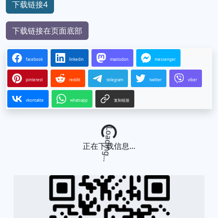
下载链接4
下载链接在页面底部
facebook
linkedin
mastodon
messenger
pinterest
reddit
telegram
twitter
viber
vkontakte
whatsapp
复制链接
Loading...
正在下载信息...