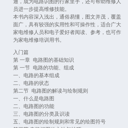
通，成为电路识图的行家里手，还可帮助维修人
员进一步提高维修技能。
本书内容深入浅出，通俗易懂，图文并茂，覆盖
面广，具有较强的实用性和可操作性，适合广大
家电维修人员和电子爱好者阅读、参考，也可作
为家电维修培训用书。
入门篇
第 一章 电路图的基础知识
第 一节 电路的功能、组成
一、电路的基本组成
二、电路的状态
第二节 电路图的解读与绘制规则
一、什么是电路图
二、电路图的功能
三、电路图的分类及识读
五、电路图的绘制规则和常见的绘图符号