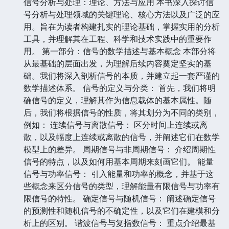
信号分析与处理：理论、方法与应用 本书深入探讨信
号分析与处理领域的关键理论、核心方法以及广泛的应
用。旨在为读者构建扎实的理论基础，掌握实用的分析
工具，并理解其在工程、科学和技术实践中的重要作
用。 第一部分：信号的数学描述与基本概念 本部分将
从最基础的层面出发，为理解后续内容奠定坚实的基
础。我们将深入剖析信号的本质，并建立起一套严谨的
数学描述体系。 信号的定义与分类： 首先，我们将明
确信号的定义，理解其作为信息载体的基本属性。随
后，我们将根据信号的性质，将其划分为不同的类别，
例如： 连续信号与离散信号： 区分时间上连续或离
散，以及幅度上连续或离散的信号，并阐述它们在数学
模型上的差异。 周期信号与非周期信号： 介绍周期性
信号的特点，以及如何用基本周期来刻画它们。 能量
信号与功率信号： 引入能量和功率的概念，并基于这
些概念来区分信号的类型，理解能量有限信号与功率有
限信号的特性。 确定信号与随机信号： 阐述确定信号
的预测性和随机信号的不确定性，以及它们在建模和分
析上的区别。 谐波信号与复指数信号： 重点介绍最基