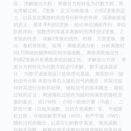
应。 求解微分方程： 将微分方程转化为代数方程，简
化求解过程。 Z变换： 定义与收敛域： 介绍Z变换的定
义，以及其在离散时间信号分析中的作用，强调收敛域
的意义。 基本序列的Z变换： 给出单位抽样序列、单位
阶跃序列、指数序列等基本离散时间序列的Z变换。 Z
变换的性质： 讲解Z变换的线性、时移、尺度变换、微
分、卷积等性质。 应用： 离散系统分析： 分析离散时
间LTI系统的频率响应和传递函数。 离散系统稳定性：
利用Z变换分析离散系统的稳定性。 求解差分方程： 将
差分方程转化为代数方程进行求解。 数字滤波器设
计： 为数字滤波器设计提供理论基础。 第四部分：随
机信号分析 本部分将引入随机信号的概念，并探讨如
何对其进行分析和处理。 随机信号的基本概念： 随机
过程的定义： 阐述随机过程作为随时间演变的随机变
量的集合。 统计特性： 介绍一阶统计量（均值）、二
阶统计量（自相关函数、自协方差函数）等。 平稳随
机过程： 详细讲解宽平稳（WSS）和严平稳（SWS）
随机过程的概念，以及它们的数学表述。 相关函数：
自相关函数： 解释自相关函数如何描述随机信号自身