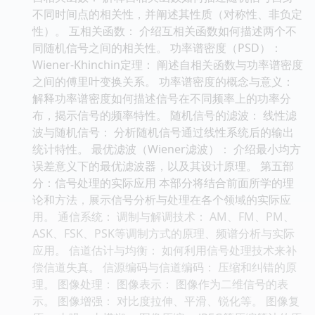
不同时间点的相关性，并阐述其性质（对称性、非负定
性）。 互相关函数： 介绍互相关函数如何描述两个不
同随机信号之间的相关性。 功率谱密度（PSD）：
Wiener-Khinchin定理： 阐述自相关函数与功率谱密度
之间的傅里叶变换关系。 功率谱密度的概念与意义：
解释功率谱密度如何描述信号在不同频率上的功率分
布，揭示信号的频率特性。 随机信号的滤波： 线性滤
波与随机信号： 分析随机信号通过线性系统后的输出
统计特性。 最优滤波（Wiener滤波）： 介绍最小均方
误差意义下的最优滤波器，以及其设计原理。 第五部
分：信号处理的实际应用 本部分将结合前面所学的理
论和方法，展示信号分析与处理在各个领域的实际应
用。 通信系统： 调制与解调技术： AM、FM、PM、
ASK、FSK、PSK等调制方式的原理、频谱分析与实际
应用。 信道估计与均衡： 如何利用信号处理技术来补
偿信道失真。 信源编码与信道编码： 压缩和纠错的原
理。 图像处理： 图像表示： 图像作为二维信号的表
示。 图像增强： 对比度拉伸、平滑、锐化等。 图像复