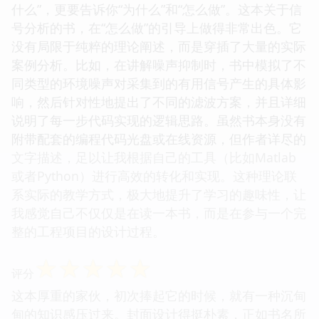
什么”，更要告诉你“为什么”和“怎么做”。这本关于信
号分析的书，在“怎么做”的引导上做得非常出色。它
没有局限于纯粹的理论阐述，而是穿插了大量的实际
案例分析。比如，在讲解噪声抑制时，书中模拟了不
同类型的环境噪声对采集到的有用信号产生的具体影
响，然后针对性地提出了不同的滤波方案，并且详细
说明了每一步代码实现的逻辑思路。虽然书本身没有
附带配套的编程代码光盘或在线资源，但作者详尽的
文字描述，足以让我根据自己的工具（比如Matlab
或者Python）进行高效的转化和实现。这种理论联
系实际的教学方式，极大地提升了学习的趣味性，让
我感觉自己不仅仅是在读一本书，而是在参与一个完
整的工程项目的设计过程。
☆
☆
☆
☆
☆
评分
这本厚重的家伙，初次捧起它的时候，就有一种沉甸
甸的知识感压过来。封面设计得挺朴素，正如书名所