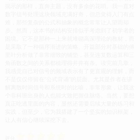
揭示的那样，直奔主题，没有多余的花哨。我一直对
数字信号处理这块领域充满好奇，但总觉得入门有点
难，那些复杂的公式和抽象的概念常常让人望而却
步。然而，这本书的结构安排似乎考虑到了初学者的
困境。它不是那种一上来就堆砌高深理论的教材，而
是采取了一种循序渐进的策略。开篇部分对基础的傅
里叶分析做了非常细致的铺垫，甚至连复数运算和三
角函数之间的关系都梳理得井井有条。读完前几章，
我感觉自己对信号的频域表示有了更直观的理解，而
不是仅仅停留在“公式背诵”的层面。尤其是作者在讲
解离散时间信号和系统时的比喻，非常形象，让我这
个非科班出身的人也能大致把握住脉络。当然，要想
真正吃透里面的内容，显然还需要后续大量的练习和
实践，但至少，它为我搭建了一个坚实的知识框架，
让人有信心继续深挖下去。
☆
☆
☆
☆
☆
评分