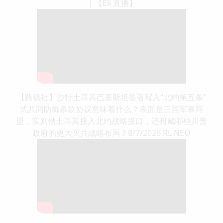
｜【Eli 直播】
【路德社】沙特土耳其巴基斯坦签署写入“北约第五条”
式共同防御条款协议意味着什么？表面是三国军事同
盟，实则借土耳其接入北约战略接口，还暗藏哪些川普
政府的更大灭共战略布局？8/7/2026 RL NEO