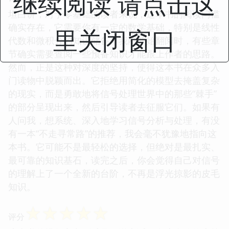
继续阅读 请点击这
坦白讲，对于零基础的读者来说，这本书的阅读门槛
确实存在，它需要你有一定的数学基础，特别是线性
里关闭窗口
代数和微积分的知识储备。我刚开始翻阅时，有些章
节确实需要查阅一些预备知识才能跟上作者的思路。
然而，正是这种对深度的坚持，使得这本书在众多入
门读物中脱颖而出。它拒绝用简化的模型去掩盖复杂
的现实，而是勇敢地将信号处理世界中的那些“棘手”
的部分呈现出来，然后引导读者去征服它们。如果有
人问我，想系统、深入地学习信号分析与处理，有没
有一本“不走寻常路”的推荐，我会毫不犹豫地指向这
本书。它可能不是最轻松的选择，但绝对是最扎实、
最可靠的知识基石，读完之后，你会觉得自己对信号
的理解上了一个全新的台阶，不再是浮光掠影的皮毛
知识。
☆
☆
☆
☆
☆
评分