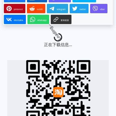
pinterest
reddit
telegram
twitter
viber
vkontakte
whatsapp
复制链接
Loading...
正在下载信息...