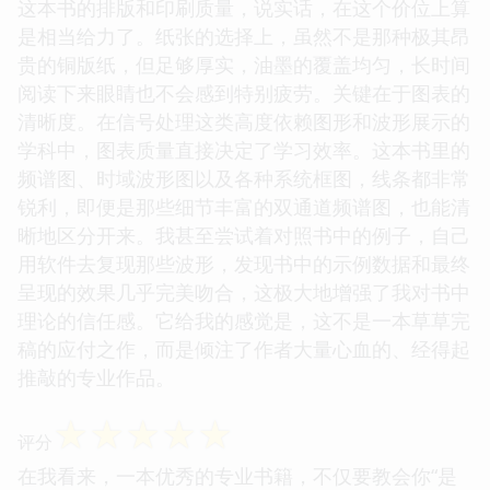
这本书的排版和印刷质量，说实话，在这个价位上算
是相当给力了。纸张的选择上，虽然不是那种极其昂
贵的铜版纸，但足够厚实，油墨的覆盖均匀，长时间
阅读下来眼睛也不会感到特别疲劳。关键在于图表的
清晰度。在信号处理这类高度依赖图形和波形展示的
学科中，图表质量直接决定了学习效率。这本书里的
频谱图、时域波形图以及各种系统框图，线条都非常
锐利，即便是那些细节丰富的双通道频谱图，也能清
晰地区分开来。我甚至尝试着对照书中的例子，自己
用软件去复现那些波形，发现书中的示例数据和最终
呈现的效果几乎完美吻合，这极大地增强了我对书中
理论的信任感。它给我的感觉是，这不是一本草草完
稿的应付之作，而是倾注了作者大量心血的、经得起
推敲的专业作品。
☆
☆
☆
☆
☆
评分
在我看来，一本优秀的专业书籍，不仅要教会你“是