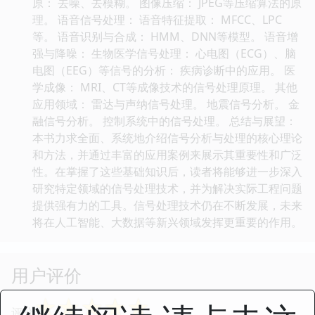
原： 去噪、去模糊。 图像压缩： JPEG等压缩算法的原
理。 语音信号处理： 语音特征提取： MFCC、LPC
等。 语音识别与合成： HMM、DNN等模型。 语音增
强与降噪： 生物医学信号处理： 心电图（ECG）、脑
电图（EEG）等信号的分析： 疾病诊断中的应用。 医
学成像： MRI、CT等成像技术的信号处理原理。 其他
应用领域： 雷达与声纳信号处理。 地震信号分析。 金
融信号分析。 控制系统中的信号处理。 总结与展望：
本书力求全面、系统地介绍信号分析与处理的核心理论
和方法，并通过丰富的应用案例来展示其重要性和广泛
性。在掌握了这些基础知识后，读者将能够进一步深入
研究特定领域的信号处理技术，并为解决实际工程问题
提供强有力的工具。信号处理技术仍在不断发展，未来
将在人工智能、大数据等新兴领域发挥更重要的作用。
用户评价
☆
☆
☆
☆
☆
评分