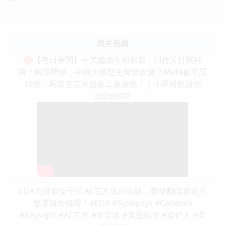
相关视频
🔴【每日要聞】中美繼續互相制裁，川普又打關稅
牌！阿里帶頭，中國大模型免費變收費？Meta被重罰
10億，馬斯克芯片超級工廠落地！｜小翠時政財經
20260807
EDA为何拿捏千亿 AI 芯片底层命脉，最稳翻倍赛道完
整逻辑全梳理！#EDA #Synopsys #Cadence
#Keysight #AI 芯片 #半导体 #美股投资 #卖铲人 #美