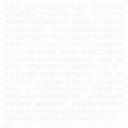
说实话，这本书的深度绝对不是盖的，对于已经在相
关领域摸爬滚打过一段时间的人来说，它提供了一个
重新审视和深化理解的机会。我特别欣赏作者在处理
现代信号处理技术，比如小波变换和自适应滤波这些
前沿内容时的那种严谨态度。很多教科书在讲到小波
分析时，往往只是点到为止，给出几个公式就草草了
事，让人感觉云里雾里。但这里，作者花了大量的篇
幅，从理论推导到实际应用场景的分析，都做到了面
面俱到。我印象最深的是关于滤波器设计的那一章，
不仅仅是讲解了窗函数法和频率采样法，更是深入剖
析了不同设计方法的优缺点及其在具体工程问题中的
适用性。这不再是死板的知识点罗列，而更像是一位
资深工程师在传授他的经验和教训。每次读到关键性
的推导步骤，我都会停下来，反复琢磨作者是如何一
步步将复杂的数学模型简化并赋予物理意义的，这种
“顿悟”的感觉，是阅读其他同类书籍时很少体会到
的。