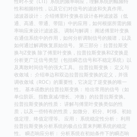
性时不变（LTI）系统的频率响应，理解系统的幅频特
性和相频特性，以及它们对信号的滤波和失真作用。
滤波器设计： 介绍傅里叶变换在设计各种滤波器（低
通、高通、带通、带阻）中的应用，如何根据所需的频
率响应来设计滤波器。 调制与解调： 阐述傅里叶变换
在通信系统中的作用，如何分析调制信号的频谱，以及
如何通过解调恢复原始信号。 第三部分：拉普拉斯变
换与Z变换 除了傅里叶变换，拉普拉斯变换和Z变换是
分析更广泛信号类型（包括瞬态信号和不稳定系统）以
及离散时间信号的强大工具。 拉普拉斯变换： 定义与
收敛域： 介绍单边和双边拉普拉斯变换的定义，并强
调收敛域（ROC）的重要性，它决定了逆变换的唯一
性。 基本函数的拉普拉斯变换： 给出常用的信号（如
单位阶跃、指数衰减/增长、冲激）的拉普拉斯变换。
拉普拉斯变换的性质： 讲解与傅里叶变换类似的性
质，以及一些特有的性质，如微分、积分、时移、初始
值定理、终值定理等。 应用： 系统稳定性分析： 利用
拉普拉斯变换分析系统的极点位置来判断系统的稳定
性。 瞬态响应分析： 分析系统在初始条件下的瞬态响