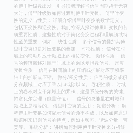
的傅里叶级数出发，引导读者理解当信号周期趋于无穷
大时，傅里叶级数如何过渡到傅里叶变换。 傅里叶变
换的定义与性质： 详细介绍傅里叶变换的数学定义，
包括正变换和逆变换。我们将深入探讨傅里叶变换的各
项重要性质，这些性质对于简化变换过程和理解频域特
性至关重要，例如： 线性性质： 多个信号的叠加其傅
里叶变换也是对应变换的叠加。 时移性质： 信号在时
域上的移动对应于频域上的相位变化。 频移性质： 信
号的频谱搬移对应于时域上的乘以复指数信号。 尺度
变换性质： 信号在时间轴上的压缩或扩展对应于频率
轴上的扩展或压缩。 微分/积分性质： 信号的微分或积
分在频域上对应于乘以jω或除以jω。 卷积性质： 时域
上的卷积对应于频域上的乘积，这是系统分析的关键。
帕塞瓦尔定理（能量守恒）： 信号的总能量在时域和
频域上是相等的。 傅里叶变换的应用： 频谱分析： 解
释傅里叶变换如何揭示信号的频率构成，以及如何通过
频谱图来识别信号的特点，例如主频率、谐波分量、带
宽等。 系统分析： 讲解如何利用傅里叶变换来分析线