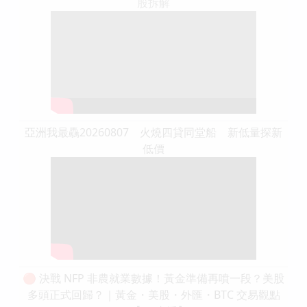
股拆解
亞洲我最驫20260807 火燒四貸同堂船 新低量探新
低價
🔴 決戰 NFP 非農就業數據！黃金準備再噴一段？美股
多頭正式回歸？｜黃金・美股・外匯・BTC 交易觀點