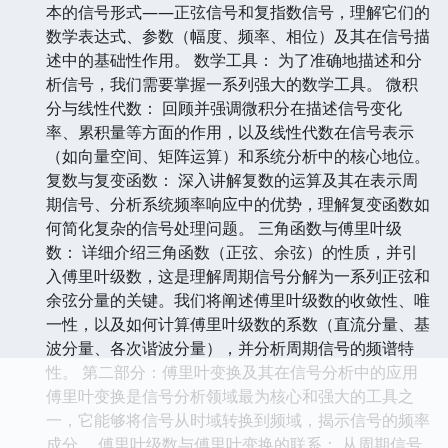
本的信号形式——正弦信号和复指数信号，理解它们的
数学表达式、参数（幅度、频率、相位）及其在信号描
述中的基础性作用。 数学工具： 为了准确地描述和分
析信号，我们需要掌握一系列强大的数学工具。 微积
分与线性代数： 回顾并强调微积分在描述信号变化
率、累积量等方面的作用，以及线性代数在信号表示
（如向量空间、矩阵运算）和系统分析中的核心地位。
复数与复变函数： 深入讲解复数的运算及其在表示周
期信号、分析系统频率响应中的优势，理解复变函数如
何简化复杂的信号处理问题。 三角函数与傅里叶级
数： 详细介绍三角函数（正弦、余弦）的性质，并引
入傅里叶级数，这是理解周期信号分解为一系列正弦和
余弦分量的关键。我们将阐述傅里叶级数的收敛性、唯
一性，以及如何计算傅里叶级数的系数（直流分量、基
波分量、各次谐波分量），并分析周期信号的频谱特
性。 第二部分：傅里叶变换及其在信号分析中的应用
傅里叶变换是信号分析领域最为核心和强大的工具之
一，它能够将信号从时域转换到频域，揭示信号的频率
成分。 傅里叶级数与傅里叶变换的联系： 从周期信号