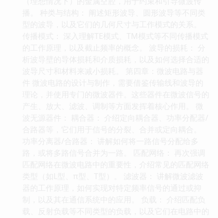
（理想情况下）的金属空腔，用于约束和引导微波传
播。 种类与结构： 阐述矩形波导、圆形波导等不同类
型的波导，以及它们的几何尺寸与工作模式的关系。
传播模式： 深入理解TE模式、TM模式等不同传播模式
的工作原理，以及截止频率的概念。 波导的损耗： 分
析波导壁的导体损耗和介质损耗，以及如何选择合适的
波导尺寸和材料来减小损耗。 第四章：微波电路与器
件 微波电路的设计与制作，需要借鉴传输线和波导的
理论，并使用专门的微波器件。这些器件在微波信号的
产生、放大、滤波、调制等方面发挥着核心作用。 微
波无源器件： 耦合器： 介绍定向耦合器、功率分配器/
合路器等，它们用于信号的分裂、合并或定向耦合。
功率分离器/合路器： 讲解如何将一路信号分配给多
路，或将多路信号合并为一路。 匹配网络： 再次强调
匹配网络在微波电路中的重要性，介绍常见的匹配网络
类型（如L型、π型、T型）。 滤波器： 讲解微波滤波
器的工作原理，如何实现对特定频率信号的通过或抑
制，以及其在通信系统中的应用。 负载： 介绍匹配负
载、反射负载等不同类型的负载，以及它们在电路中的