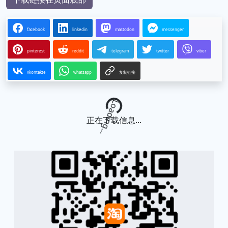
facebook
linkedin
mastodon
messenger
pinterest
reddit
telegram
twitter
viber
vkontakte
whatsapp
复制链接
Loading...
正在下载信息...