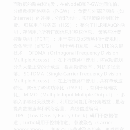
面数据的路由和转发，在eNodeB和P-GW之间传输。
分组数据网络网关（P-GW）： 负责与外部IP网络（如
Internet）的连接，分配IP地址，实现策略控制和计
费。 归属用户服务器（HSS）： 整合了HLR和AuC的功
能，存储用户所有订阅信息和鉴权信息。 策略与计费
控制功能（PCRF）： 用于实现QoS策略和计费规则。
设备管理（ePDG）： 用于Wi-Fi互联。 4.3 LTE的关键
技术： OFDMA（Orthogonal Frequency Division
Multiple Access）： 在下行链路中使用，将宽频谱划
分为大量正交的子载波，提高频谱效率，对抗多径衰
落。 SC-FDMA（Single-Carrier Frequency Division
Multiple Access）： 在上行链路中使用，具有单载波
特性，降低了峰均功率比（PAPR），有利于终端功
耗。 MIMO（Multiple-Input Multiple-Output）： 多
输入多输出天线技术，利用空间复用和分集增益，显著
提高数据速率和网络容量。 高级信道编码：
LDPC（Low-Density Parity-Check）码用于数据信
道，Turbo码用于控制信道。 载波聚合（Carrier
Aggregation）： 将多个LTE载波聚合起来，形成更宽