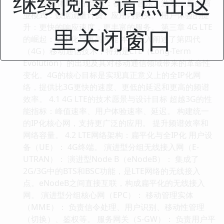
继续阅读 请点击这
起。 多媒体应用的普及：视频、音乐、游戏。 新的商
业模式：数据流量计费、应用内购买。 用户体验的提
升：更快的响应速度，更丰富的服务。 第三章 4G LTE
里关闭窗口
的崛起：全IP化与更高性能 本章深入阐述了第四代
（4G）移动通信技术，特别是LTE（Long-Term
Evolution）的出现及其对移动通信领域带来的革命性
变化。4G的核心目标是实现真正意义上的全IP化网
络，提供比3G更快的速度、更低的延迟和更高的频谱
效率。 4.1 4G LTE的技术愿景与设计目标 超越3G的性
能指标：峰值速率、用户体验速率、延迟。 构建统一
的IP化核心网，支持更广泛的应用。 提升频谱效率和
网络容量。 4.2 LTE网络架构：扁平化与全IP化 用户设
备（UE）： 4G终端。 演进型分组无线接入网（E-
UTRAN）： 演进型Node B（eNodeB）： 集成了
2G/3G中的BTS和BSC功能，是LTE网络的无线接入
点。eNodeB之间直接互联，构成扁平化的无线接入
网。 演进型分组核心网（EPC）： 移动管理实体
（MME）： 负责信令处理、用户识别、移动性管理
（切换）、鉴权等。 服务网关（S-GW）： 负责用户平