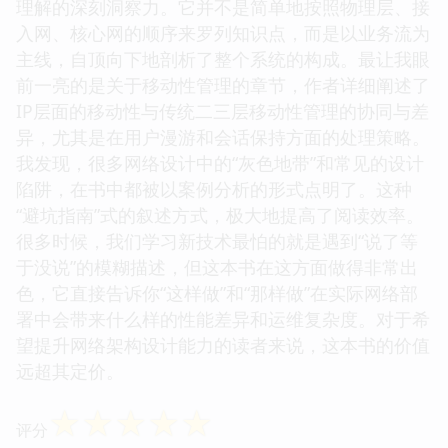
理解的深刻洞察力。它并不是简单地按照物理层、接
入网、核心网的顺序来罗列知识点，而是以业务流为
主线，自顶向下地剖析了整个系统的构成。最让我眼
前一亮的是关于移动性管理的章节，作者详细阐述了
IP层面的移动性与传统二三层移动性管理的协同与差
异，尤其是在用户漫游和会话保持方面的处理策略。
我发现，很多网络设计中的“灰色地带”和常见的设计
陷阱，在书中都被以案例分析的形式点明了。这种
“避坑指南”式的叙述方式，极大地提高了阅读效率。
很多时候，我们学习新技术最怕的就是遇到“说了等
于没说”的模糊描述，但这本书在这方面做得非常出
色，它直接告诉你“这样做”和“那样做”在实际网络部
署中会带来什么样的性能差异和运维复杂度。对于希
望提升网络架构设计能力的读者来说，这本书的价值
远超其定价。
☆
☆
☆
☆
☆
评分