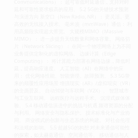
Communications）： 超可靠低时延通信，支持对时
延和可靠性要求极高的应用。 5.2 5G的关键技术预测
与演进方向 新空口（New Radio, NR）： 更灵活、更
高效的无线接入技术。 毫米波（mmWave）通信： 利
用高频段实现超大带宽。 大规模MIMO（Massive
MIMO）： 进一步提升天线数量和网络容量。 网络切
片（Network Slicing）： 在同一个物理网络上为不同
业务提供定制化的虚拟网络。 边缘计算（Edge
Computing）： 将计算能力部署在网络边缘，降低时
延，提高响应速度。 人工智能（AI）在网络中的应
用： 优化网络性能、智能管理、故障预测。 5.3 5G带
来的颠覆性应用场景 增强现实（AR）/虚拟现实（VR）
的全面普及。 自动驾驶与车联网（V2X）。 智慧城市
与工业互联网。 远程医疗与远程手术。 沉浸式媒体体
验。 5.4 移动通信演进中的挑战与机遇 频谱资源的分配
与利用。 网络安全与隐私保护。 技术标准化与产业协
同。 商业模式的创新与生态系统的构建。 对社会伦理
和法规的影响。 5.5 超越5G的构想 对未来通信可能性
的探索，如太赫兹通信、空间通信等。 移动通信与人