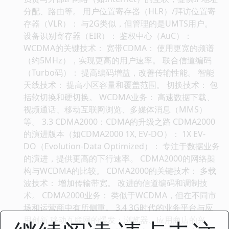
分配、路由等。 用户位置寄存器（HLR）/拜访位置寄
存器（VLR）： 与2G类似，但管理的是UMTS用户。
设备识别寄存器（EIR）： 鉴权中心（AuC）：
WCDMA的关键技术： 宽带CDMA： 使用更宽的频谱
（约5MHz），实现更高的用户速率。 联合信道编码
（Turbo码）： 提高编码增益，改善传输性能。 智能
天线技术： 提高小区容量和覆盖范围。 切换技术： 包
括软切换和硬切换。 WCDMA业务： 高速数据下载、
视频通话、移动互联网浏览、多媒体消息（MMS）
等。 3.3 CDMA2000：CDMA的升级之路 CDMA2000
的演进版本（如CDMA2000 1X, EV-DO）： 1X EV-
DO（Evolution-Data Optimized）： 专注于数据业务
的演进，提供更高的下行速率。 CDMA2000的网络架
构与WCDMA的比较。 CDMA2000的关键技术： 多载
波技术： 增加传输带宽。 改进的信道编码和调制技
术。 CDMA2000业务： 类似于WCDMA，但在不同市
场和运营商中有所侧重。 3.4 3G时代的业务平台与应
用创新 移动互联网的爆发：浏览器、应用商店的兴