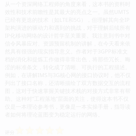
从一个资深网络工程师的角度来看，这本书的资料时
效性和技术前瞻性是其最大的亮点之一。虽然UMTS
已经有更迭的技术（如LTE和5G），但理解其向全IP
架构演进的驱动力和遇到的挑战，对于理解后续所有
IP化移动网络的设计哲学至关重要。我注意到书中对
信令风暴应对、资源预留机制的讲解，在今天看来依
然具有很强的现实指导意义。作者对于3GPP标准文
档的消化和提炼工作做得非常出色，将那些冗长、晦
涩的标准条文，转化成了清晰、可执行的工程描述。
例如，在讲解IMS与3G核心网的接口协议时，他不仅
列出了接口名称，还清晰描绘了双方数据交互的流程
图，这对于快速掌握关键技术栈的对接方式非常有帮
助。这种对“工程落地”层面的关注，使得这本书不仅
仅是一本理论参考书，更像是一本实操手册，指导读
者如何将理论蓝图变为稳定运行的网络。
☆
☆
☆
☆
☆
评分