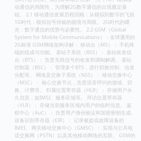
动通信的局限性，为理解2G数字通信的出现奠定基
础。 2.1 移动通信发展历程回顾：从模拟到数字的飞跃
1G时代：模拟信号传输的困境与局限。 2G时代的曙
光：数字通信的优势与必要性。 2.2 GSM（Global
System for Mobile Communications）：全球通用的
2G标准 GSM网络架构详解： 移动台（MS）： 手机终
端的组成与功能。 基站子系统（BSS）： 基站收发信
台（BTS）： 负责无线信号的收发和调制解调。 基站
控制器（BSC）： 管理多个BTS，进行切换控制、信道
分配等。 网络及交换子系统（NSS）： 移动交换中心
（MSC）： 核心交换节点，负责语音呼叫的接续、切
换、计费等。 归属位置寄存器（HLR）： 存储用户永
久信息，如IMSI、服务区域等。 拜访位置寄存器
（VLR）： 存储当前服务区域内用户的临时信息。 鉴
权中心（AuC）： 负责用户身份验证和加密密钥生成。
设备识别寄存器（EIR）： 记录被盗或故障设备的
IMEI。 网关移动交换中心（GMSC）： 实现与公共电
话交换网（PSTN）以及其他移动网络的互联。 GSM的