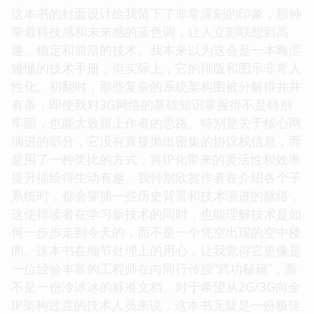
这本书的封面设计给我留下了非常深刻的印象，那种
带着科技感和未来感的蓝色调，让人立刻联想到高
速、稳定和前沿的技术。我本来以为这会是一本晦涩
难懂的技术手册，但实际上，它的排版和图示非常人
性化。初翻时，那些复杂的系统架构图被分解得井井
有条，即使我对3G网络的基础知识掌握得不是特别
牢固，也能大致跟上作者的思路。特别是关于核心网
演进的部分，它没有直接抛出密集的协议栈信息，而
是用了一种类比的方式，将IP化带来的灵活性和效率
提升描绘得生动有趣。我特别欣赏作者在介绍各个子
系统时，都会穿插一些历史背景和技术演进的脉络，
这使得读者在学习新技术的同时，也能理解技术是如
何一步步走到今天的，而不是一个凭空出现的空中楼
阁。这本书在细节处理上的用心，让我觉得它更像是
一位经验丰富的工程师在向同行传授“武功秘籍”，而
不是一份冷冰冰的标准文档。对于希望从2G/3G向全
IP架构过渡的技术人员来说，这本书无疑是一份极佳