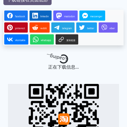
facebook
linkedin
mastodon
messenger
pinterest
reddit
telegram
twitter
viber
vkontakte
whatsapp
复制链接
Loading...
正在下载信息...