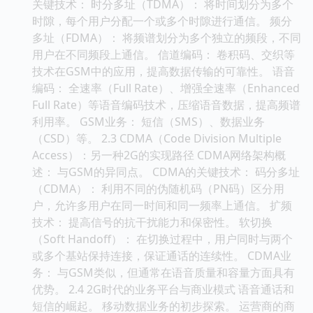
关键技术： 时分多址（TDMA）： 将时间划分为多个
时隙，每个用户分配一个或多个时隙进行通信。 频分
多址（FDMA）： 将频谱划分为多个独立的频段，不同
用户在不同频段上通信。 信道编码： 卷积码、交织等
技术在GSM中的应用，提高数据传输的可靠性。 语音
编码： 全速率（Full Rate）、增强全速率（Enhanced
Full Rate）等语音编码技术，压缩语音数据，提高频谱
利用率。 GSM业务： 短信（SMS）、数据业务
（CSD）等。 2.3 CDMA（Code Division Multiple
Access）：另一种2G的实现路径 CDMA网络架构概
述： 与GSM的异同点。 CDMA的关键技术： 码分多址
（CDMA）： 利用不同的伪随机码（PN码）区分用
户，允许多用户在同一时间和同一频率上通信。 扩频
技术： 提高信号的抗干扰能力和保密性。 软切换
（Soft Handoff）： 在切换过程中，用户同时与两个
或多个基站保持连接，保证通话的连续性。 CDMA业
务： 与GSM类似，但通常在语音质量和容量方面具有
优势。 2.4 2G时代的业务平台与商业模式 语音通话和
短信的崛起。 移动数据业务的初步探索。 运营商的商