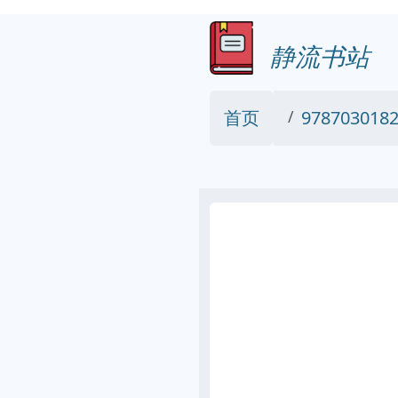
静流书站
首页
9787030