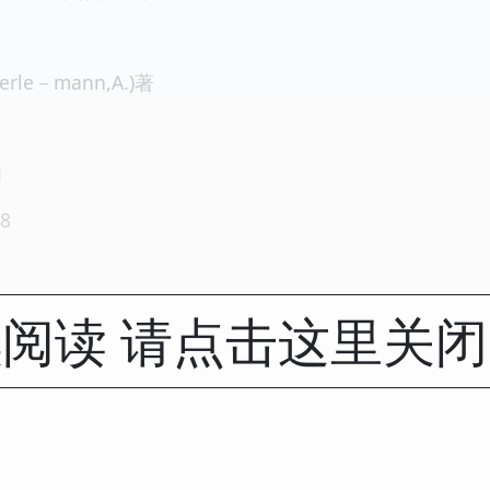
le－mann,A.)著
1
8
阅读 请点击这里关