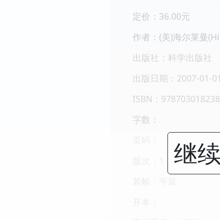
定价：36.00元
作者：(美)海尔莱曼(Hier
出版社：科学出版社
出版日期：2007-01-0
ISBN：978703018238
字数：
页码：
继续
版次：1
装帧：平装
开本：