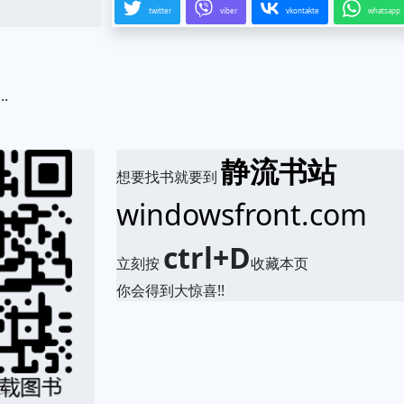
twitter
viber
vkontakte
whatsapp
.
静流书站
想要找书就要到
windowsfront.com
ctrl+D
立刻按
收藏本页
你会得到大惊喜!!