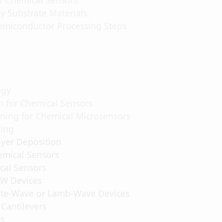
 Substrate Materials
miconductor Processing Steps
ogy
n for Chemical Sensors
ng for Chemical Microsensors
ing
yer Deposition
emical Sensors
al Sensors
W Devices
te-Wave or Lamb-Wave Devices
antilevers
s