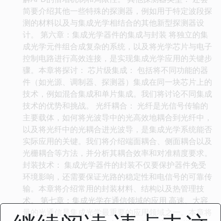
简要介绍其他一些特殊的探测器，例如用于特定波段探
测的材料以及与集成光学相结合的其他新型探测器设
计。 第六章：集成光学器件的集成与封装 将独立的集
成光学元件组合成复杂的系统，以及将光学芯片与电子
控制电路进行高效连接，是实现集成光学应用的关键步
骤。本章将探讨： 芯片级集成： 包括将不同功能的器
件（如光源、调制器、探测器）集成在同一块芯片上的
技术，例如混合集成和单片集成。我们将讨论不同集成
技术的优势和挑战。 光纤耦合： 光纤是光信号传输的
主要载体，如何将光波导中的光高效地耦合到光纤中，
以及将光纤中的光耦合进光波导，是集成光学系统能否
实际应用的关键。我们将介绍端面耦合、侧面耦合以及
光栅耦合等方法，并分析其耦合效率和对准精度要求。
封装技术： 集成光学器件的封装不仅要保护器件免受
环境影响，还需要保证光路的稳定性和电信号的可靠传
输。本章将介绍常用的封装材料、结构以及热管理技
术。 第七章：集成光学在通信领域的应用 高速、大容
量的光通信是集成光学最重要的应用领域之一。本章将