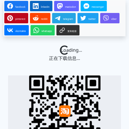
facebook
linkedin
mastodon
messenger
pinterest
reddit
telegram
twitter
viber
vkontakte
whatsapp
复制链接
Loading...
正在下载信息...