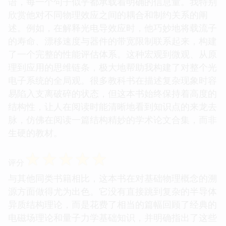
语，每一个句子似乎都承载着明确的信息量。我特别
欣赏他对不同物理效应之间的耦合和制约关系的阐
述。例如，在解释光电导效应时，他巧妙地将载流子
的寿命、漂移速度与器件的带宽限制联系起来，构建
了一个完整的性能评估体系。这种宏观到微观、从原
理到应用的思维链条，极大地帮助我构建了对整个光
电子系统的全局观。很多教科书在描述复杂现象时容
易陷入支离破碎的状态，但这本书始终保持着高度的
结构性，让人在阅读时能清晰地看到知识点的来龙去
脉，仿佛在阅读一篇结构精妙的学术论文合集，而非
生硬的教材。
☆
☆
☆
☆
☆
评分
与其他同类书籍相比，这本书在对基础物理概念的溯
源方面做得尤为出色。它没有直接跳到复杂的半导体
异质结构理论，而是花费了相当的篇幅回顾了经典的
电磁场理论和量子力学基础知识，并明确指出了这些