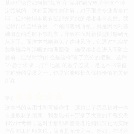
基础理论是如何被“裁剪”和“应用”到光电子学这个特
定领域的。这种回溯性的讲解，对于那些专业背景稍
弱，但对物理本质有强烈探究欲的读者非常友好。我
记得自己曾经在另一个领域遇到瓶颈，就是因为对基
础概念的理解不够扎实，导致在面对新模型时感到无
从下手。而这本书则避免了这种风险，它通过扎实的
数学推导和清晰的物理图像，确保读者在进入高阶主
题前，已经对“为什么是这样”有了充分的把握。这种
“不急于求成，打牢地基”的教学态度，是这本书最值
得称赞的品质之一，也是它能够长久保持价值的关键
所在。
☆
☆
☆
☆
☆
评分
这本书的实用性和可操作性，远超出了我最初对一本
专业教材的预期。我发现书中穿插了大量的工程实例
和设计考量，这对于那些希望将理论知识转化为实际
产品的工程师来说，简直是无价之宝。例如，在讨论