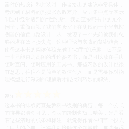
器件的热设计和封装时，作者给出的建议非常具体，
考虑到了材料的热膨胀系数差异、应力集中点等实际
制造中经常遇到的“拦路虎”。我甚至按照书中的某个
例子，重新审视了我们实验室正在测试的一个光电探
测器的偏置电路设计，从中发现了一个先前被我们忽
略的潜在效率损失点。这种理论与实践的紧密结合，
使得这本书的阅读体验充满了“动手”的乐趣，它不是
一本只能束之高阁的理论参考书，而是可以放在手边
随时查阅、随时应用的工具书。那些习题的设计也很
有意思，往往不是简单的数值代入，而是需要你对物
理模型进行深刻的理解后才能找到巧妙的解法。
☆
☆
☆
☆
☆
评分
这本书的排版简直是教科书级别的典范，每一个公式
的推导都清晰可见，图表的绘制也极其精美，光是看
着这些清晰的线条和标注，就觉得作者在细节上投入
了巨大的心血。记得我刚接触这个领域时，那些晦涩