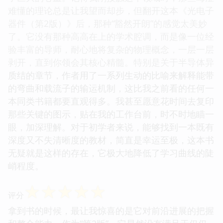
难懂的理论总是让我望而却步，但翻开这本《光电子
器件（第2版）》后，那种“豁然开朗”的感觉太美妙
了。它没有那种高高在上的学术腔调，而是像一位经
验丰富的导师，耐心地将复杂的物理概念，一层一层
剥开，直到你领会其核心精髓。特别是关于半导体异
质结的章节，作者用了一系列生动的比喻来解释能带
的弯曲和载流子的输运机制，这比我之前看的任何一
本同类书籍都要直观得多。我甚至愿意花时间去复印
那些关键的图示，贴在我的工作台前，时不时地瞄一
眼，加深理解。对于初学者来说，能够找到一本既有
深度又不失清晰度的教材，简直是幸运至极，这本书
无疑就是这样的存在，它极大地降低了学习曲线的陡
峭程度。
☆
☆
☆
☆
☆
评分
拿到书的时候，最让我惊喜的是它对前沿进展的把握