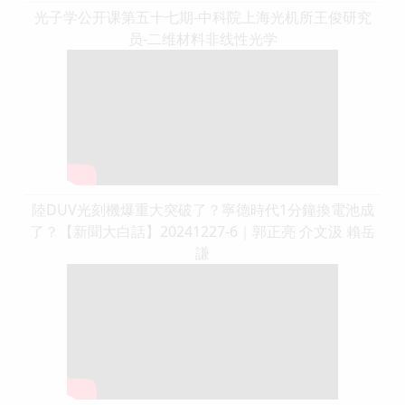
光子学公开课第五十七期-中科院上海光机所王俊研究
员-二维材料非线性光学
陸DUV光刻機爆重大突破了？寧德時代1分鐘換電池成
了？【新聞大白話】20241227-6｜郭正亮 介文汲 賴岳
謙