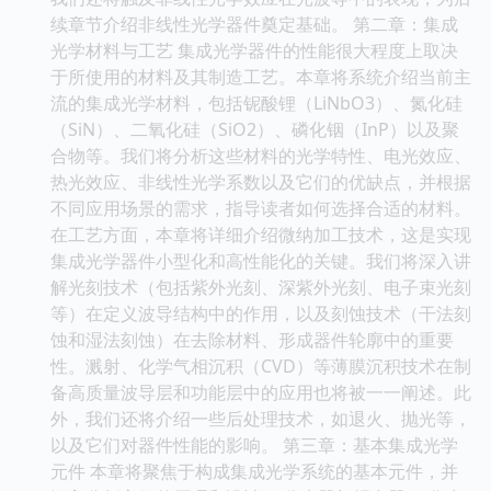
续章节介绍非线性光学器件奠定基础。 第二章：集成
光学材料与工艺 集成光学器件的性能很大程度上取决
于所使用的材料及其制造工艺。本章将系统介绍当前主
流的集成光学材料，包括铌酸锂（LiNbO3）、氮化硅
（SiN）、二氧化硅（SiO2）、磷化铟（InP）以及聚
合物等。我们将分析这些材料的光学特性、电光效应、
热光效应、非线性光学系数以及它们的优缺点，并根据
不同应用场景的需求，指导读者如何选择合适的材料。
在工艺方面，本章将详细介绍微纳加工技术，这是实现
集成光学器件小型化和高性能化的关键。我们将深入讲
解光刻技术（包括紫外光刻、深紫外光刻、电子束光刻
等）在定义波导结构中的作用，以及刻蚀技术（干法刻
蚀和湿法刻蚀）在去除材料、形成器件轮廓中的重要
性。溅射、化学气相沉积（CVD）等薄膜沉积技术在制
备高质量波导层和功能层中的应用也将被一一阐述。此
外，我们还将介绍一些后处理技术，如退火、抛光等，
以及它们对器件性能的影响。 第三章：基本集成光学
元件 本章将聚焦于构成集成光学系统的基本元件，并