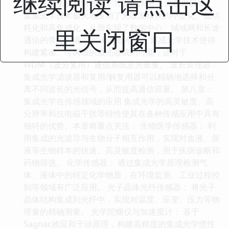
继续阅读 请点击这
深入探讨集成光学在以下方面的作用： 光收发模块：
集成光学技术极大地推动了光收发模块的小型化、低功
耗化和高集成化，从而实现了数据中心、城域网和长途
里关闭窗口
通信的带宽扩展。 可调谐激光器： 集成光学技术使得
构建紧凑、可调谐的激光器成为可能，这对于
WDM（波分复用）通信系统至关重要。 波长管理器：
集成光学滤波器和复用/解复用器可以精确地选择和分
离不同波长的光信号，从而提高通信容量。 第八章：
集成光学在传感领域的应用 集成光学的高灵敏度、高
分辨率和抗电磁干扰等特性使其在各种传感应用中具有
独特的优势。本章将重点关注： 生物医学传感器： 利
用集成的光波导与生物分子相互作用，实现对血液、尿
液等生物样本的快速、高灵敏度检测，用于疾病诊断和
药物筛选。 化学传感器： 通过集成光学原理检测气
体、液体中的特定化学物质，在环境监测、工业过程控
制等领域有广泛应用。 光子晶体光纤传感器： 将光子
晶体结构集成到光纤中，实现对温度、应变、压力等物
理量的精确测量。 光学陀螺仪与加速度计： 基于
Sagnac效应和干涉原理，构建高精度的集成光学惯性