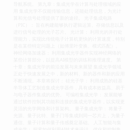
导航系统。 第九章：集成光学在计算与处理领域的应
用 集成光学不仅能传输信息，还能处理信息，为光计
算和光信号处理提供了新的途径。 光子集成电路
（PIC）： 旨在构建能够执行逻辑运算、存储信息以及
进行信号处理的光子芯片。 光计算： 利用光的并行处
理能力，实现比传统电子计算机更快的计算速度，特别
是在某些特定问题上（如傅里叶变换、模式匹配）。
神经网络加速器： 利用集成光学器件实现神经网络的
某些计算部分，以提高AI模型的训练和推理速度。 第
十章：集成光学的前沿发展与未来展望 集成光学领域
正处于快速发展之中，新的材料、新的器件和新的应用
不断涌现。本章将探讨： 硅光子学： 利用成熟的硅基
半导体工艺制造集成光学器件，具有成本效益高、易于
与电子器件集成的优势。 可编程集成光学： 发展能够
通过软件控制其功能和连接的集成光学器件，以实现更
灵活的光学网络和计算架构。 量子集成光学： 将量子
光源、量子比特、量子门等集成到同一芯片上，为量子
通信、量子计算和量子传感奠定基础。 人工智能与集
成光学： 探索如何利用AI技术来设计、优化和控制集