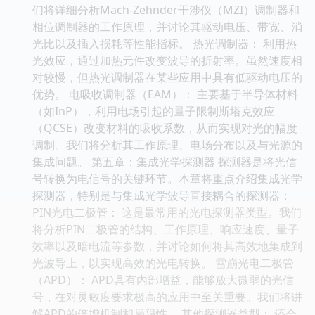
们将详细分析Mach-Zehnder干涉仪（MZI）调制器和
相位调制器的工作原理，并讨论其驱动电压、带宽、消
光比以及插入损耗等性能指标。 热光调制器： 利用热
光效应，通过加热元件改变波导的折射率。虽然速度相
对较慢，但热光调制器在某些应用中具有低驱动电压的
优势。 电吸收调制器（EAM）： 主要基于半导体材料
（如InP），利用电场引起的量子限制斯塔克效应
（QCSE）改变材料的吸收系数，从而实现对光的幅度
调制。我们将分析其工作原理、电场分布以及与光源的
集成问题。 第五章：集成光学探测器 探测器是将光信
号转换为电信号的关键环节。本章将重点介绍集成光学
探测器，特别是与集成光学波导直接耦合的探测器：
PIN光电二极管： 这是最常用的光电探测器类型。我们
将分析PIN二极管的结构、工作原理、响应速度、量子
效率以及暗电流等参数，并讨论如何将其高效地集成到
光波导上，以实现高效的光电转换。 雪崩光电二极管
（APD）： APD具有内部增益，能够放大微弱的光信
号，在对灵敏度要求极高的应用中至关重要。我们将讲
解APD的倍增机制和局限性。 其他探测器类型： 还会