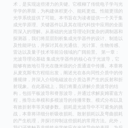
术，是实现这些潜力的关键。它模糊了传统电子学与光
学学的界限，为构建体积更小、能耗更低、性能更强的
光学系统提供了可能。本书旨在为读者提供一个关于集
成光学原理、关键器件以及其在现代科技中应用的全面
而深入的理解。从基础的光波导理论到复杂的调制器和
探测器，我们将层层剖析集成光学器件的设计、制造以
及性能评估，并探讨其在光通信、光计算、生物传感、
雷达以及量子技术等前沿领域的广阔前景。 第一章：
光波导理论基础 集成光学器件的核心在于光波导，它
能够有效地引导光在微米级的介质通道中传播。本章将
从麦克斯韦方程组出发，阐述光在各向同性介质中的传
播规律，并深入介绍电磁波在介质边界产生的反射和折
射现象。在此基础上，我们将重点讲解介质波导的结
构，包括平板波导和脊形波导，并通过求解亥姆霍兹方
程，推导出单模和多模波导的传播常数、模式分布以及
有效折射率等关键参数。损耗是光波导中不可避免的挑
战，本章将详细分析吸收损耗、散射损耗以及弯曲损耗
的产生机理，并探讨抑制这些损耗的常用方法。此外，
我们还将触及非线性光学效应在光波导中的表现，为后