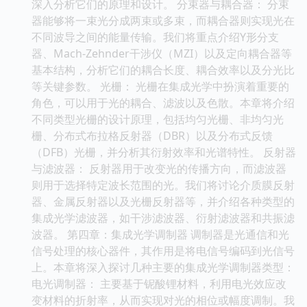
深入分析它们的原理和设计。 分束器与耦合器： 分束
器能够将一束光分成两束或多束，而耦合器则实现光在
不同波导之间的能量传输。我们将重点介绍Y形分支
器、Mach-Zehnder干涉仪（MZI）以及定向耦合器等
基本结构，分析它们的耦合长度、耦合效率以及分光比
等关键参数。 光栅： 光栅在集成光学中扮演着重要的
角色，可以用于光的耦合、滤波以及色散。本章将介绍
不同类型光栅的设计原理，包括均匀光栅、非均匀光
栅、分布式布拉格反射器（DBR）以及分布式反馈
（DFB）光栅，并分析其衍射效率和光谱特性。 反射器
与滤波器： 反射器用于改变光的传播方向，而滤波器
则用于选择特定波长范围的光。我们将讨论介质膜反射
器、金属反射器以及光栅反射器等，并介绍各种类型的
集成光学滤波器，如干涉滤波器、衍射滤波器和共振滤
波器。 第四章：集成光学调制器 调制器是光通信和光
信号处理的核心器件，其作用是将电信号编码到光信号
上。本章将深入探讨几种主要的集成光学调制器类型：
电光调制器： 主要基于铌酸锂材料，利用电光效应改
变材料的折射率，从而实现对光的相位或幅度调制。我