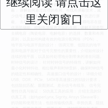
继续阅读 请点击这
和设计计算，以及如何有效抑制信号反射。 隔离与屏
蔽： 讲解如何通过合理的布局、布线和屏蔽技术，减
里关闭窗口
少信号之间的串扰，以及如何对外围电磁干扰进行屏
蔽。 去耦电容的设计与应用： 深入分析去耦电容在提
供局部储能、抑制电源噪声方面的作用，讲解不同类型
去耦电容（陶瓷电容、电解电容）的选择、数量和布局
原则，以及如何构建有效的电源分配网络（PDN）。
地平面与电源平面的设计： 强调完整、低阻抗的地平
面和电源平面对于信号完整性的重要性，介绍如何设计
连续的地平面，以及如何处理地分割带来的潜在问题。
时钟信号的设计： 针对时钟信号的特殊性，讲解如何
最小化时钟抖动、相位噪声和时钟歪斜，确保时钟信号
的稳定性和精确性。 高速接口信号的设计： 详细介绍
USB、DDR、PCIe、SATA等高速接口的SI设计要求，
包括阻抗匹配、眼图测试、差分信号布线等。 信号完
整性仿真与验证： SI仿真工具的应用： 介绍主流的SI
仿真工具（如HyperLynx, Sigrity, Ansys SIwave等）
的功能和使用方法，包括传输线仿真、串扰仿真、阻抗