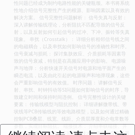
性问题已经成为制约电路性能的关键瓶颈。本书将系统
性地介绍信号完整性产生的根源、影响因素以及有效的
解决方案。 信号完整性问题解析： 信号失真与反射：
深入讲解传输线理论，分析阻抗不匹配导致的信号反
射，以及反射如何引起信号的过冲、下冲、振铃等失真
现象。 串扰（Crosstalk）： 详细分析相邻信号线之间
的电磁耦合，以及串扰如何影响信号的准确性和时序。
信号衰减与损耗： 探讨集肤效应、介质损耗等因素导
致的信号衰减，特别是在高频应用中的影响。 电源噪
声与地弹： 分析快速开关信号对电源和地平面产生的
瞬态电流，以及由此引起的电源噪声和地弹现象，这些
会严重影响信号的有效值。 时序问题： 讲解信号反
射、串扰、时钟抖动等SI问题如何影响信号的时序，导
致建立时间和保持时间违例。 信号完整性设计的关键
要素： 传输线模型与阻抗控制： 详细讲解微带线、带
状线等PCB传输线的等效电路模型，以及如何通过精确
控制PCB叠层、线宽、线距、介质层厚度和介电常数等
参数，实现目标阻抗。 端接技术： 介绍串联端接、并
联端接、戴维南端接等不同端接技术的原理、应用场景