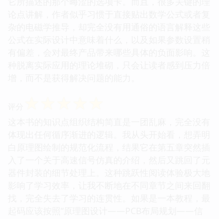
它所描述的那个晦涩的选项卡。而且，很多关键的理
论点讲解，作者似乎习惯于直接贴出数学公式或者复
杂的电磁学推导，却完全没有用通俗的语言解释这些
公式在实际设计中意味着什么，以及如果参数设置稍
有偏差，会对最终产品带来哪些具体的负面影响。这
种脱离实际应用的理论堆砌，只会让读者感到压力倍
增，而不是获得解决问题的能力。
☆
☆
☆
☆
☆
评分
这本书的知识点组织结构简直是一团乱麻，完全没有
体现出任何循序渐进的逻辑。我从头开始看，想弄明
白原理图绘制的规范化流程，结果它在第五章突然插
入了一个关于高速信号仿真的介绍，然后又跳回了元
器件封装的细节处理上。这种跳跃性阅读体验极大地
影响了学习效率，让我不断地在不同章节之间来回翻
找，完全失去了学习的连贯性。如果是一本教程，最
起码应该按照“原理图设计——PCB布局规划——信