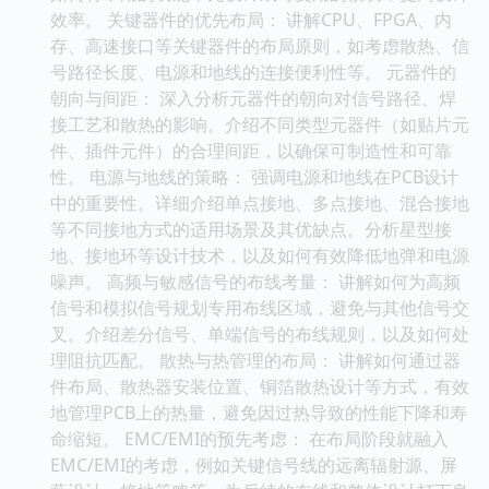
效率。 关键器件的优先布局： 讲解CPU、FPGA、内
存、高速接口等关键器件的布局原则，如考虑散热、信
号路径长度、电源和地线的连接便利性等。 元器件的
朝向与间距： 深入分析元器件的朝向对信号路径、焊
接工艺和散热的影响。介绍不同类型元器件（如贴片元
件、插件元件）的合理间距，以确保可制造性和可靠
性。 电源与地线的策略： 强调电源和地线在PCB设计
中的重要性。详细介绍单点接地、多点接地、混合接地
等不同接地方式的适用场景及其优缺点。分析星型接
地、接地环等设计技术，以及如何有效降低地弹和电源
噪声。 高频与敏感信号的布线考量： 讲解如何为高频
信号和模拟信号规划专用布线区域，避免与其他信号交
叉。介绍差分信号、单端信号的布线规则，以及如何处
理阻抗匹配。 散热与热管理的布局： 讲解如何通过器
件布局、散热器安装位置、铜箔散热设计等方式，有效
地管理PCB上的热量，避免因过热导致的性能下降和寿
命缩短。 EMC/EMI的预先考虑： 在布局阶段就融入
EMC/EMI的考虑，例如关键信号线的远离辐射源、屏