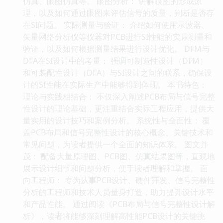
仿真、眼图仿真等。 眼图分析： 讲解眼图的形成原
理，以及如何通过眼图来评估信号的质量，判断是否存
在SI问题。 实际测量与验证： 介绍如何使用示波器、
矢量网络分析仪等仪器对PCB进行SI性能的实际测量和
验证，以及如何根据测量结果进行设计优化。 DFM与
DFA在SI设计中的考量： 强调可制造性设计（DFM）
和可装配性设计（DFA）与SI设计之间的联系，确保设
计的SI性能在实际生产中能够得到体现。 本书特色：
理论与实践相结合： 不仅深入阐述PCB布局与信号完整
性设计的理论基础，更注重结合实际工程应用，提供大
量实用的设计技巧和案例分析。 系统性与全面性： 覆
盖PCB布局和信号完整性设计的核心概念、关键技术和
常见问题，为读者提供一个全面的知识体系。 图文并
茂： 配备大量原理图、PCB图、仿真结果图等，直观地
展示设计细节和问题分析，便于读者理解和掌握。 面
向工程师： 专为从事PCB设计、硬件开发、信号完整性
分析的工程师和技术人员量身打造，助力提升设计水平
和产品性能。 通过阅读《PCB布局与信号完整性设计解
析》，读者将能够深刻理解高性能PCB设计的关键挑