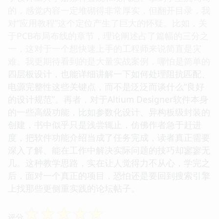
的，感觉内容一定堆砌得非常厚实，但翻开目录，我
对“应用教程”这个定位产生了巨大的怀疑。比如，关
于PCB布局布线的章节，理论阐述占了篇幅的三分之
一，这对于一个想快速上手的工程师来说简直是灾
难。我更期待看到的是大量实战案例，哪怕是简单的
四层板设计，也能详细讲解一下如何处理阻抗匹配、
电源完整性这些关键点，而不是泛泛而谈什么“良好
的设计规范”。再者，对于Altium Designer软件本身
的一些高级功能，比如参数化设计、异构板级封装的
创建，书中似乎只是浅尝辄止，仿佛作者急于赶进
度，把软件功能介绍当成了任务完成，读者真正需要
深入了解、能在工作中解决实际问题的技巧却寥寥无
几。这种教学思路，实在让人觉得力不从心，学完之
后，面对一个真正的项目，恐怕还是要回到搜索引擎
上找那些更侧重实践的论坛帖子。
☆
☆
☆
☆
☆
评分