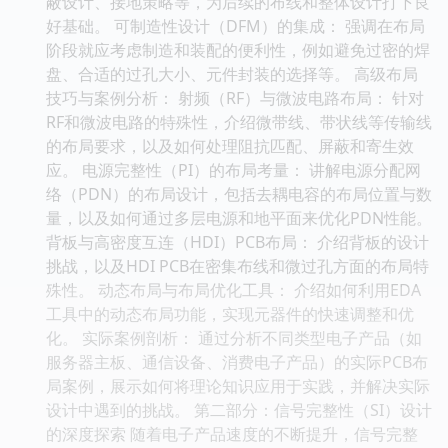
蔽设计、接地策略等，为后续的布线和整体设计打下良
好基础。 可制造性设计（DFM）的集成： 强调在布局
阶段就应考虑制造和装配的便利性，例如避免过密的焊
盘、合适的过孔大小、元件封装的选择等。 高级布局
技巧与案例分析： 射频（RF）与微波电路布局： 针对
RF和微波电路的特殊性，介绍微带线、带状线等传输线
的布局要求，以及如何处理阻抗匹配、屏蔽和寄生效
应。 电源完整性（PI）的布局考量： 讲解电源分配网
络（PDN）的布局设计，包括去耦电容的布局位置与数
量，以及如何通过多层电源和地平面来优化PDN性能。
背板与高密度互连（HDI）PCB布局： 介绍背板的设计
挑战，以及HDI PCB在密集布线和微过孔方面的布局特
殊性。 动态布局与布局优化工具： 介绍如何利用EDA
工具中的动态布局功能，实现元器件的快速调整和优
化。 实际案例剖析： 通过分析不同类型电子产品（如
服务器主板、通信设备、消费电子产品）的实际PCB布
局案例，展示如何将理论知识应用于实践，并解决实际
设计中遇到的挑战。 第二部分：信号完整性（SI）设计
的深度探索 随着电子产品速度的不断提升，信号完整