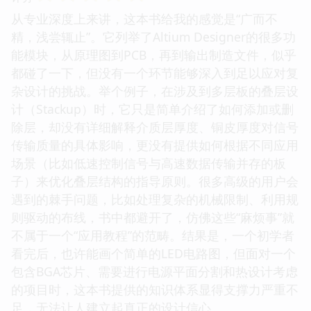
从专业深度上来讲，这本书给我的感觉是“广而不
精，浅尝辄止”。它列举了Altium Designer的很多功
能模块，从原理图到PCB，再到输出制造文件，似乎
都碰了一下，但没有一个环节能够深入到足以应对复
杂设计的挑战。举个例子，在涉及到多层板的叠层设
计（Stackup）时，它只是简单介绍了如何添加或删
除层，却没有详细解释介质层厚度、铜皮厚度对信号
传输质量的具体影响，更没有提供如何根据不同应用
场景（比如低速控制信号与高速数据传输并存的板
子）来优化叠层结构的指导原则。很多高级的用户会
遇到的棘手问题，比如处理复杂的机械限制、利用规
则驱动的布线，书中都避开了，仿佛这些“麻烦事”就
不属于一个“应用教程”的范畴。结果是，一个初学者
看完后，也许能画个简单的LED电路图，但面对一个
包含BGA芯片、需要进行电源平面分割和热设计考虑
的项目时，这本书提供的知识体系显得支撑力严重不
足，无法让人建立起真正的设计信心。