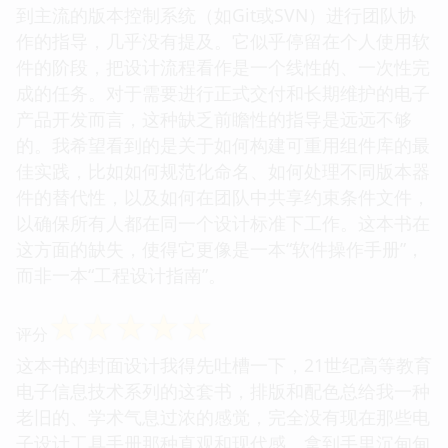
到主流的版本控制系统（如Git或SVN）进行团队协
作的指导，几乎没有提及。它似乎停留在个人使用软
件的阶段，把设计流程看作是一个线性的、一次性完
成的任务。对于需要进行正式交付和长期维护的电子
产品开发而言，这种缺乏前瞻性的指导是远远不够
的。我希望看到的是关于如何构建可重用组件库的最
佳实践，比如如何规范化命名、如何处理不同版本器
件的替代性，以及如何在团队中共享约束条件文件，
以确保所有人都在同一个设计标准下工作。这本书在
这方面的缺失，使得它更像是一本“软件操作手册”，
而非一本“工程设计指南”。
☆
☆
☆
☆
☆
评分
这本书的封面设计我得先吐槽一下，21世纪高等教育
电子信息技术系列的这套书，排版和配色总给我一种
老旧的、学术气息过浓的感觉，完全没有现在那些电
子设计工具手册那种直观和现代感。拿到手里沉甸甸