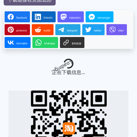
facebook
linkedin
mastodon
messenger
pinterest
reddit
telegram
twitter
viber
vkontakte
whatsapp
复制链接
Loading...
正在下载信息...