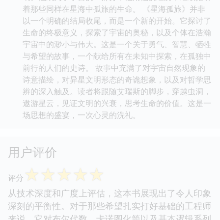
着那些同样在星海中孤旅的生命。 《星海孤旅》并非
以一个明确的结局收尾，而是一个新的开始。它探讨了
生命的终极意义，探索了宇宙的奥秘，以及个体在浩瀚
宇宙中的渺小与伟大。这是一个关于勇气、智慧、牺牲
与希望的故事，一个献给所有在未知中探索，在孤独中
前行的人们的史诗。 故事中充满了对宇宙自然现象的
诗意描绘，对异星文明形态的奇诡想象，以及对哲学思
辨的深入触及。读者将跟随艾瑞斯的脚步，穿越虫洞，
遨游星云，见证文明的兴衰，思考生命的价值。这是一
场思想的盛宴，一次心灵的洗礼。
用户评价
☆
☆
☆
☆
☆
评分
从技术深度和广度上评估，这本书展现出了令人印象
深刻的平衡性。对于那些希望扎实打好基础的工程师
来说，它对布尔代数、卡诺图化简以及基本逻辑系列