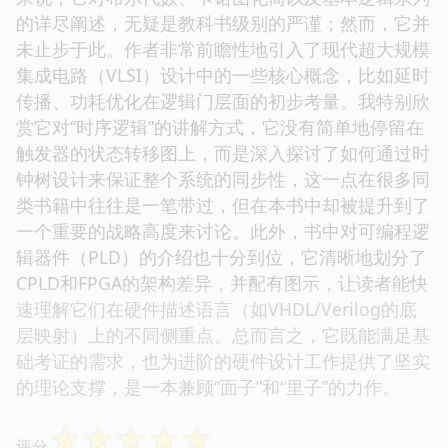
的详尽阐述，无疑是教科书级别的严谨；然而，它并
未止步于此。作者非常前瞻性地引入了现代超大规模
集成电路（VLSI）设计中的一些核心概念，比如延时
传播、功耗优化在逻辑门层面的初步考量。我特别欣
赏它对“时序逻辑”的讲解方式，它没有简单地停留在
触发器的状态转移图上，而是深入探讨了如何通过时
钟树设计来保证整个系统的同步性，这一点在很多同
类书籍中往往是一笔带过，但在本书中却被提升到了
一个重要的战略高度来讨论。此外，书中对可编程逻
辑器件（PLD）的介绍也十分到位，它清晰地划分了
CPLD和FPGA的架构差异，并配有图示，让读者能快
速理解它们在硬件描述语言（如VHDL/Verilog的底
层映射）上的不同侧重点。总而言之，它既能满足基
础考证的需求，也为进阶的硬件设计工作提供了坚实
的理论支撑，是一本兼顾“面子”和“里子”的力作。
☆
☆
☆
☆
☆
评分