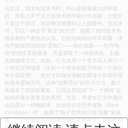
说实话，我拿到这本书时，内心是抱着极大的怀疑
的。市面上关于这方面技术的书籍汗牛充栋，大部分
不是过于陈旧，就是晦涩难懂到让人想砸书。但这本
书，它以一种近乎“叛逆”的方式，颠覆了我对技术书
籍应有的严肃性的认知。它的结构组织非常新颖，没
有严格按照传统的“逻辑门——组合电路——时序电
路”的线性逻辑推进，而是采取了一种模块化、主题
化的编排方式。比如，它会先用一个章节深入探讨一
个特定应用场景（比如一个简单的数字钟或一个移位
寄存器应用），然后才回溯去讲解支撑这个应用所需
的基本逻辑元件。这种“结果导向”的学习方法，极大
地激发了我的探索欲，让我总想知道“下一个模块”会
如何搭建出更复杂的系统。而且，作者在行文中偶尔
会流露出一种幽默感，比如在讨论竞争冒险（Race
Condition）时，他用了“电子世界的‘口吃’现象”来描
述，一下子就让这个抽象的概念具象化了。这种轻松
愉快的阅读氛围，使得我能够长时间保持专注，很少