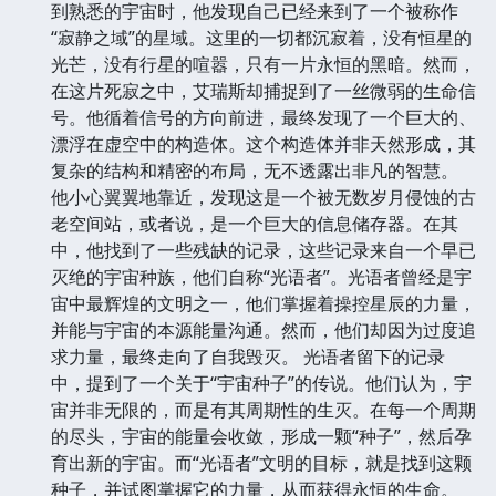
到熟悉的宇宙时，他发现自己已经来到了一个被称作
“寂静之域”的星域。这里的一切都沉寂着，没有恒星的
光芒，没有行星的喧嚣，只有一片永恒的黑暗。然而，
在这片死寂之中，艾瑞斯却捕捉到了一丝微弱的生命信
号。他循着信号的方向前进，最终发现了一个巨大的、
漂浮在虚空中的构造体。这个构造体并非天然形成，其
复杂的结构和精密的布局，无不透露出非凡的智慧。
他小心翼翼地靠近，发现这是一个被无数岁月侵蚀的古
老空间站，或者说，是一个巨大的信息储存器。在其
中，他找到了一些残缺的记录，这些记录来自一个早已
灭绝的宇宙种族，他们自称“光语者”。光语者曾经是宇
宙中最辉煌的文明之一，他们掌握着操控星辰的力量，
并能与宇宙的本源能量沟通。然而，他们却因为过度追
求力量，最终走向了自我毁灭。 光语者留下的记录
中，提到了一个关于“宇宙种子”的传说。他们认为，宇
宙并非无限的，而是有其周期性的生灭。在每一个周期
的尽头，宇宙的能量会收敛，形成一颗“种子”，然后孕
育出新的宇宙。而“光语者”文明的目标，就是找到这颗
种子，并试图掌握它的力量，从而获得永恒的生命。