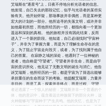
艾瑞斯在“逐星号”上，日夜不停地分析光语者的信息。
他发现，自己失去的那段记忆，似乎与光语者的某些实
验有关。他开始怀疑，那场事故并非偶然，而是某种更
宏大的计划的一部分。他所追寻的失落文明，或许并非
如他最初所想，而他所经历的一切，都指向着一个更加
遥远和深刻的真相。 他的旅程并没有因此结束，反而
进入了一个新的阶段。他知道，自己必须找到“宇宙种
子”，并非为了掌握力量，而是为了理解生命存在的意
义，为了阻止宇宙走向毁灭，或者，为了找到属于他自
己的答案。 在寂静之域的深处，他遇到了一位神秘的
老者，他自称是“守望者”。守望者并非生命，而是由宇
宙的意识所化，他见证了无数文明的诞生与消亡。他告
诉艾瑞斯，他所经历的一切，都是宇宙为了筛选出能够
承担重任的生命而设下的考验。他提醒艾瑞斯，力量并
非目的，而是工具；探索并非终点，而是过程。 守望
者还透露了一个惊人的秘密：艾瑞斯并非一个普通的个
体，他的意识中，蕴含着远古种族留下的部分火种，这
火种能够与“宇宙种子”产生共鸣。他的失忆，也是为了