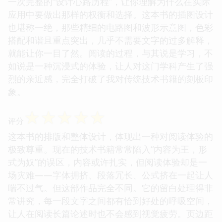
一次完整的“设计心路历程”，让你理解为什么在实际
应用中要做出那样的权衡和选择。这本书的插图设计
也堪称一绝，那些精细的电路图和波形示意图，色彩
搭配和谐且重点突出，几乎不需要文字的过多解释，
就能让你一目了然。阅读的过程，与其说是学习，不
如说是一种沉浸式的体验，让人对这门学科产生了强
烈的亲近感，完全打破了我对传统技术书籍的刻板印
象。
☆
☆
☆
☆
☆
评分
这本书的排版和整体设计，体现出一种对阅读体验的
极致尊重。现在的技术书籍常常陷入“内容为王，形
式为奴”的误区，内容或许扎实，但阅读体验却是一
场灾难——字体拥挤、段落冗长、公式挤在一起让人
喘不过气。但这部作品完全不同。它的留白处理得非
常讲究，每一段文字之间都有恰到好处的呼吸空间，
让人在阅读长篇论述时也不会感到视觉疲劳。页边距