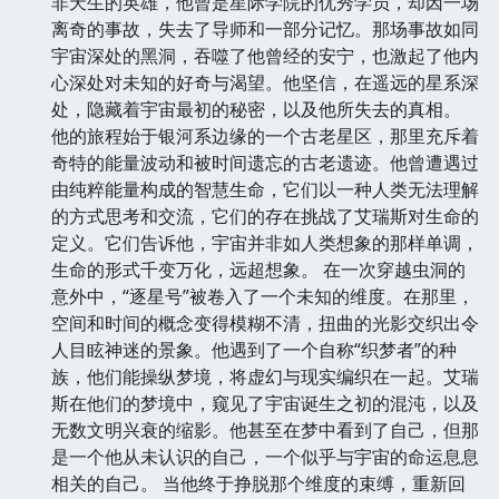
非天生的英雄，他曾是星际学院的优秀学员，却因一场
离奇的事故，失去了导师和一部分记忆。那场事故如同
宇宙深处的黑洞，吞噬了他曾经的安宁，也激起了他内
心深处对未知的好奇与渴望。他坚信，在遥远的星系深
处，隐藏着宇宙最初的秘密，以及他所失去的真相。
他的旅程始于银河系边缘的一个古老星区，那里充斥着
奇特的能量波动和被时间遗忘的古老遗迹。他曾遭遇过
由纯粹能量构成的智慧生命，它们以一种人类无法理解
的方式思考和交流，它们的存在挑战了艾瑞斯对生命的
定义。它们告诉他，宇宙并非如人类想象的那样单调，
生命的形式千变万化，远超想象。 在一次穿越虫洞的
意外中，“逐星号”被卷入了一个未知的维度。在那里，
空间和时间的概念变得模糊不清，扭曲的光影交织出令
人目眩神迷的景象。他遇到了一个自称“织梦者”的种
族，他们能操纵梦境，将虚幻与现实编织在一起。艾瑞
斯在他们的梦境中，窥见了宇宙诞生之初的混沌，以及
无数文明兴衰的缩影。他甚至在梦中看到了自己，但那
是一个他从未认识的自己，一个似乎与宇宙的命运息息
相关的自己。 当他终于挣脱那个维度的束缚，重新回