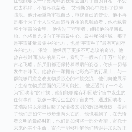
让他能够以一个更纯粹的视角去面对宇宙的真相，不受
过去羁绊，不被私欲蒙蔽。 艾瑞斯的心中掀起了惊涛
骇浪。他开始重新审视自己，审视自己的使命。他不再
是那个为了个人失忆而追寻真相的孤独旅者，他承载着
整个宇宙的希望。 他告别了守望者，继续他的星海孤
旅。他将目光投向了宇宙最中心、最神秘的区域，那里
是宇宙能量最集中的地方，也是“宇宙种子”最有可能存
在的地方。 沿途，他经历了更多不可思议的奇遇。他
曾在被时间冻结的星云中，看到了一艘来自千万年前的
古老飞船，船员们都还保持着最后的姿态，仿佛一切都
发生在昨天。他曾在一颗拥有七彩光环的行星上，与一
群能够用意念改变物质形态的种族交流，他们向他展示
了生命在物质层面的无限可能性。 他还遇到了一个名
为“回响者”的种族，他们能够储存和回放宇宙中发生的
任何事件，就像一本活生生的宇宙史书。通过回响者，
艾瑞斯得以亲眼目睹了光语者文明的辉煌与衰败，看到
了他们是如何一步步走向灭亡的。他也看到了，在光语
者文明的最终时刻，他们是如何将一部分希望，寄托于
未来的某个生命，寄托于能够理解他们错误并加以改正