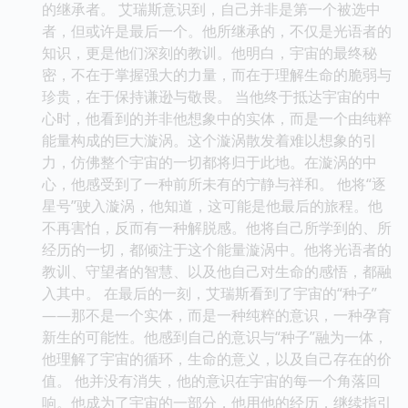
的继承者。 艾瑞斯意识到，自己并非是第一个被选中
者，但或许是最后一个。他所继承的，不仅是光语者的
知识，更是他们深刻的教训。他明白，宇宙的最终秘
密，不在于掌握强大的力量，而在于理解生命的脆弱与
珍贵，在于保持谦逊与敬畏。 当他终于抵达宇宙的中
心时，他看到的并非他想象中的实体，而是一个由纯粹
能量构成的巨大漩涡。这个漩涡散发着难以想象的引
力，仿佛整个宇宙的一切都将归于此地。在漩涡的中
心，他感受到了一种前所未有的宁静与祥和。 他将“逐
星号”驶入漩涡，他知道，这可能是他最后的旅程。他
不再害怕，反而有一种解脱感。他将自己所学到的、所
经历的一切，都倾注于这个能量漩涡中。他将光语者的
教训、守望者的智慧、以及他自己对生命的感悟，都融
入其中。 在最后的一刻，艾瑞斯看到了宇宙的“种子”
——那不是一个实体，而是一种纯粹的意识，一种孕育
新生的可能性。他感到自己的意识与“种子”融为一体，
他理解了宇宙的循环，生命的意义，以及自己存在的价
值。 他并没有消失，他的意识在宇宙的每一个角落回
响。他成为了宇宙的一部分，他用他的经历，继续指引