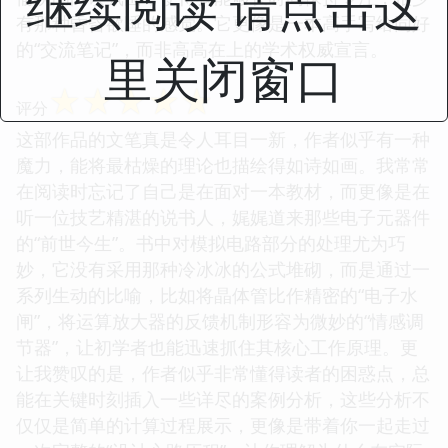
继续阅读 请点击这
有那种昏昏欲睡的感觉。它更像是一本高手写给同好
的“交流笔记”，而非高高在上的学术权威宣言。
里关闭窗口
☆
☆
☆
☆
☆
评分
这部作品的文笔真是令人耳目一新，作者似乎有一种
魔力，能将最枯燥的理论也描绘得如诗如画。我常常
在阅读时忘记了自己是在面对一本教材，而更像是在
听一位技艺精湛的说书人，娓娓道来那些电子元器件
的“前世今生”。书中对模拟电路部分的处理尤为巧
妙，它没有采用那种冷冰冰的公式堆砌，而是通过一
系列生动的比喻，比如将晶体管比作精密的“电子水
闸”，将运算放大器的反馈机制形容为微妙的“情感调
节器”，让初学者也能迅速抓住其核心工作原理。更
让我赞叹的是，作者似乎非常懂得读者的困惑点，总
能在关键时刻插入一些详尽的案例分析，这些分析不
仅仅是简单的计算过程展示，更像是带着你一起走过