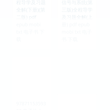
程导学及习题
信号与系统(第
全解(下册)(第
三版)全程导学
二版) pdf
及习题全解(上
epub mobi
册) pdf epub
txt 电子书 下
mobi txt 电子
载
书 下载
97871153593