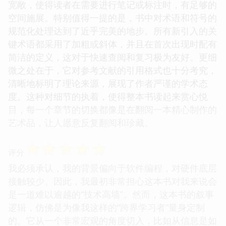
宽敞，使得读者在需要进行笔记或标注时，有足够的
空间施展。特别值得一提的是，书中对术语和符号的
规范化处理达到了近乎完美的地步。所有新引入的关
键术语都采用了加粗或斜体，并且在首次出现时配有
简洁的定义，这对于快速查阅和复习极为友好。更细
微之处在于，它对参考文献的引用格式也十分考究，
清晰地标明了理论来源，展现了作者严谨的学术态
度。这种对细节的执着，使得整本书读起来赏心悦
目，每一个章节的切换都像是在翻阅一本精心制作的
艺术品，让人愿意反复翻阅和珍藏。
☆
☆
☆
☆
☆
评分
我必须承认，我的背景偏向于软件编程，对硬件底层
接触较少。因此，我最初非常担心这本书对我来说会
是一道难以逾越的“技术高墙”。然而，这本书的叙事
逻辑，仿佛是为像我这样的“跨界学习者”量身定制
的。它从一个非常宏观的角度切入，比如从信息是如