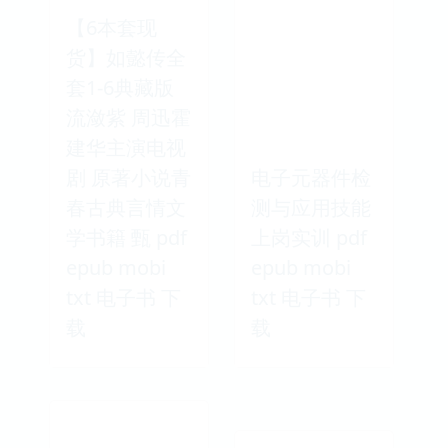
【6本套现
货】如懿传全
套1-6典藏版
流潋紫 周迅霍
建华主演电视
剧 原著小说青
电子元器件检
春古典言情文
测与应用技能
学书籍 甄 pdf
上岗实训 pdf
epub mobi
epub mobi
txt 电子书 下
txt 电子书 下
载
载