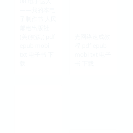
08 电子达人
——我的本电
子制作书 人民
邮电出版社
(美)波森,( pdf
光网络速成教
epub mobi
程 pdf epub
txt 电子书 下
mobi txt 电子
载
书 下载