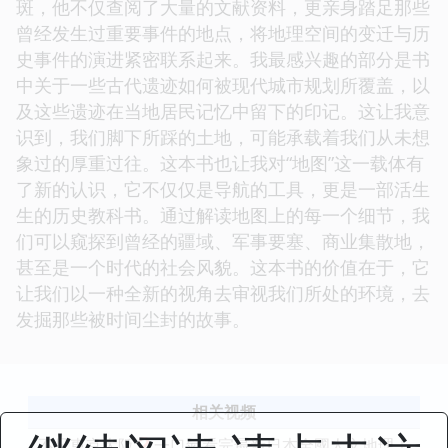
斑，他不仅查阅了大量的文献资料，更亲身踏足那些
曾经发生过重要事件的地点，将地理空间的变迁与历
史事件的演进紧密联系起来。我最感兴趣的部分是书
中关于一些古代遗迹如何被现代城市规划所覆盖，以
及这些遗迹在当地居民记忆中留下的印记。这让我意
识到，我们脚下所踩的土地，可能承载着我们从未想
象过的厚重过往。这本书也让我对“地图”这一载体有
了新的认识，它不仅仅是导航的工具，更是一部活生
生的历史教科书。通过解读地图上的每一个细节，我
们可以窥探到曾经的疆域、军事要塞、商业集散地，
甚至是一个时代的社会风貌。这本书的价值在于，它
让我们以一种全新的视角去审视我们所处的环境，去
发掘那些被时间尘封的故事。
相关视频
不只東京大阪❓一口氣看完最新日本全國人文地理｜