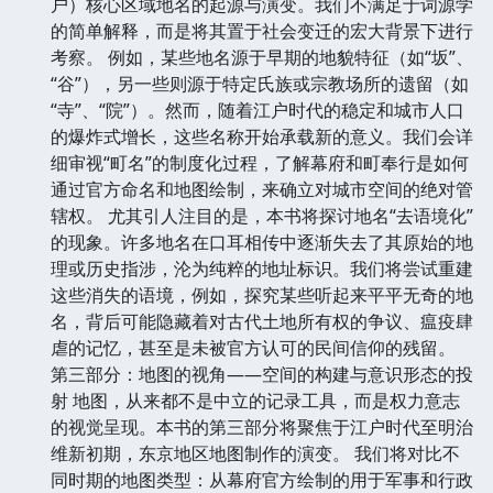
户）核心区域地名的起源与演变。我们不满足于词源学
的简单解释，而是将其置于社会变迁的宏大背景下进行
考察。 例如，某些地名源于早期的地貌特征（如“坂”、
“谷”），另一些则源于特定氏族或宗教场所的遗留（如
“寺”、“院”）。然而，随着江户时代的稳定和城市人口
的爆炸式增长，这些名称开始承载新的意义。我们会详
细审视“町名”的制度化过程，了解幕府和町奉行是如何
通过官方命名和地图绘制，来确立对城市空间的绝对管
辖权。 尤其引人注目的是，本书将探讨地名“去语境化”
的现象。许多地名在口耳相传中逐渐失去了其原始的地
理或历史指涉，沦为纯粹的地址标识。我们将尝试重建
这些消失的语境，例如，探究某些听起来平平无奇的地
名，背后可能隐藏着对古代土地所有权的争议、瘟疫肆
虐的记忆，甚至是未被官方认可的民间信仰的残留。
第三部分：地图的视角——空间的构建与意识形态的投
射 地图，从来都不是中立的记录工具，而是权力意志
的视觉呈现。本书的第三部分将聚焦于江户时代至明治
维新初期，东京地区地图制作的演变。 我们将对比不
同时期的地图类型：从幕府官方绘制的用于军事和行政