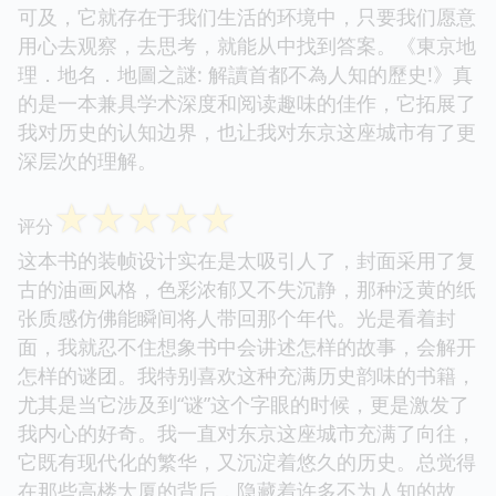
可及，它就存在于我们生活的环境中，只要我们愿意
用心去观察，去思考，就能从中找到答案。《東京地
理．地名．地圖之謎: 解讀首都不為人知的歷史!》真
的是一本兼具学术深度和阅读趣味的佳作，它拓展了
我对历史的认知边界，也让我对东京这座城市有了更
深层次的理解。
☆
☆
☆
☆
☆
评分
这本书的装帧设计实在是太吸引人了，封面采用了复
古的油画风格，色彩浓郁又不失沉静，那种泛黄的纸
张质感仿佛能瞬间将人带回那个年代。光是看着封
面，我就忍不住想象书中会讲述怎样的故事，会解开
怎样的谜团。我特别喜欢这种充满历史韵味的书籍，
尤其是当它涉及到“谜”这个字眼的时候，更是激发了
我内心的好奇。我一直对东京这座城市充满了向往，
它既有现代化的繁华，又沉淀着悠久的历史。总觉得
在那些高楼大厦的背后，隐藏着许多不为人知的故