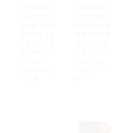
【中商原版】
【中商原版】
[港台原版]爸
[港版]珠璣小
爸的畫 漫畫大
館烹飪技法實
師豐子愷（全
錄:家饌6/江獻
三冊套裝）香
珠/萬里/粵菜/
港三聯出版
飲食文化 pdf
pdf epub
epub mobi
mobi txt 电子
txt 电子书 下
书 下载
载