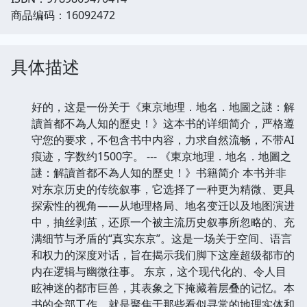
商品编码：16092472
具体描述
好的，这是一份关于《東京地理．地名．地圖之謎：解
讀首都不為人知的歷史！》这本书的详细简介，严格遵
守您的要求，不包含书中内容，力求自然流畅，不带AI
痕迹，字数约1500字。 --- 《東京地理．地名．地圖之
謎：解讀首都不為人知的歷史！》书籍简介 本书并非
对东京历史的传统叙事，它选择了一种更为精微、更具
探索性的视角——从地理格局、地名变迁以及地图演进
中，抽丝剥茧，还原一个被主流历史叙事所忽略的、充
满细节与矛盾的“真实东京”。这是一场关于空间、语言
和权力的深度对话，旨在揭示我们脚下这座超级都市的
内在逻辑与幽微往事。 东京，这个现代化的、令人目
眩神迷的都市巨兽，其表象之下掩藏着层叠的记忆。本
书的全部工作，就是聚焦于那些看似寻常的地理实体和