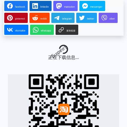
facebook
linkedin
mastodon
messenger
pinterest
reddit
telegram
twitter
viber
vkontakte
whatsapp
复制链接
Loading...
正在下载信息...