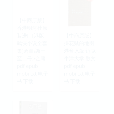
【中商原版】
香港明河社原
装进口[港版
【中商原版】
武侠小说全套
採花贼的地图
集]碧血劍(一
港台原版 迈克
至二冊)/金庸
牛津大学 散文
pdf epub
pdf epub
mobi txt 电子
mobi txt 电子
书 下载
书 下载