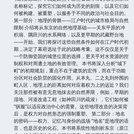
名称标记，探究它们如何成为历史的刻痕，以及它们如
何被构建、被重塑，以服务于不同的政治与社会目的。
第一部分：地理的骨骼——江户时代的城市格局与自然
限制 介绍将从东京的自然地理基础——关东平原的冲
积扇、隅田川的水系网络，以及更早期的武藏野台地
——开始。我们将探讨这些自然条件如何在江户时代初
期，决定了幕府选址于此的战略考量。这不仅仅是关于
一个防御坚固的城堡位置的选择，更关乎对水资源的控
制权和对周遭土地的有效管理。 本书将深入分析“城下
町”的初期规划，重点不在于建筑的宏伟，而在于功能
分区对社会阶层的固化作用。从本丸、二之丸到外围的
町人区，地理上的距离如何对应着权力上的远近？我们
关注那些被有意无意地抹去的自然界限，例如，早期的
湿地、河道改道工程（如神田川的疏浚），它们如何被
“驯服”以适应政治中心的需要。这些地理改造的决策背
后，是权力对自然形态的强制重塑。 第二部分：地名
的密码——权力、记忆与身份的战场 “地名”是地理的语
言，也是历史的化石。本书将系统性地剖析东京（原江