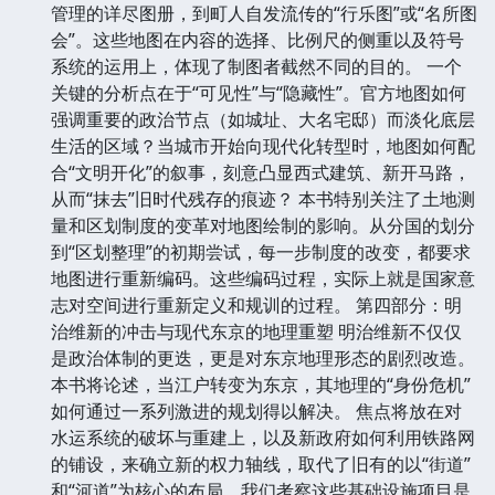
管理的详尽图册，到町人自发流传的“行乐图”或“名所图
会”。这些地图在内容的选择、比例尺的侧重以及符号
系统的运用上，体现了制图者截然不同的目的。 一个
关键的分析点在于“可见性”与“隐藏性”。官方地图如何
强调重要的政治节点（如城址、大名宅邸）而淡化底层
生活的区域？当城市开始向现代化转型时，地图如何配
合“文明开化”的叙事，刻意凸显西式建筑、新开马路，
从而“抹去”旧时代残存的痕迹？ 本书特别关注了土地测
量和区划制度的变革对地图绘制的影响。从分国的划分
到“区划整理”的初期尝试，每一步制度的改变，都要求
地图进行重新编码。这些编码过程，实际上就是国家意
志对空间进行重新定义和规训的过程。 第四部分：明
治维新的冲击与现代东京的地理重塑 明治维新不仅仅
是政治体制的更迭，更是对东京地理形态的剧烈改造。
本书将论述，当江户转变为东京，其地理的“身份危机”
如何通过一系列激进的规划得以解决。 焦点将放在对
水运系统的破坏与重建上，以及新政府如何利用铁路网
的铺设，来确立新的权力轴线，取代了旧有的以“街道”
和“河道”为核心的布局。我们考察这些基础设施项目是