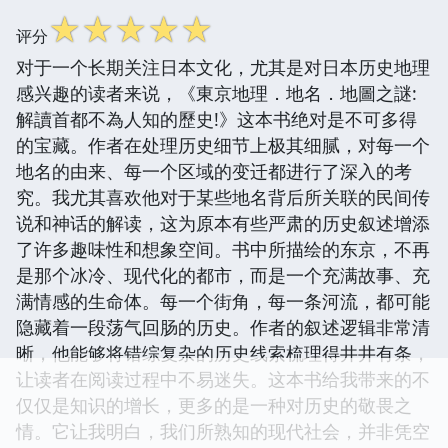
☆
☆
☆
☆
☆
评分
对于一个长期关注日本文化，尤其是对日本历史地理
感兴趣的读者来说，《東京地理．地名．地圖之謎:
解讀首都不為人知的歷史!》这本书绝对是不可多得
的宝藏。作者在处理历史细节上极其细腻，对每一个
地名的由来、每一个区域的变迁都进行了深入的考
究。我尤其喜欢他对于某些地名背后所关联的民间传
说和神话的解读，这为原本有些严肃的历史叙述增添
了许多趣味性和想象空间。书中所描绘的东京，不再
是那个冰冷、现代化的都市，而是一个充满故事、充
满情感的生命体。每一个街角，每一条河流，都可能
隐藏着一段荡气回肠的历史。作者的叙述逻辑非常清
晰，他能够将错综复杂的历史线索梳理得井井有条，
让读者在阅读过程中不易迷失。这本书给我带来的不
仅仅是知识的增长，更多的是一种对历史的敬畏之
情。它让我明白，我们所熟知的现代社会，并非凭空