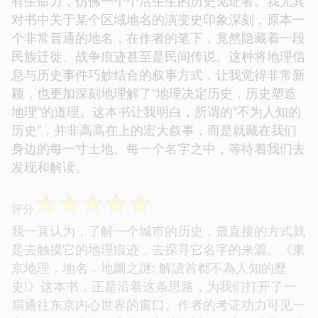
有生命力，仿佛一个个活生生的历史见证者。我尤其
对书中关于某个区域地名的演变史印象深刻，原本一
个非常普通的地名，在作者的笔下，竟然隐藏着一段
民族迁徙、战争痕迹甚至是民间传说。这种将地理信
息与历史事件巧妙结合的叙事方式，让我觉得非常新
颖，也更加深刻地理解了“地理决定历史，历史塑造
地理”的道理。这本书让我明白，所谓的“不为人知的
历史”，并非高高在上的宏大叙事，而是就藏在我们
身边的每一寸土地、每一个名字之中，等待着我们去
发现和解读。
☆
☆
☆
☆
☆
评分
我一直认为，了解一个城市的历史，最直接的方式就
是去触摸它的地理痕迹，去探寻它名字的来源。《東
京地理．地名．地圖之謎: 解讀首都不為人知的歷
史!》这本书，正是沿着这条思路，为我们打开了一
扇通往东京内心世界的窗口。作者的考证功力可见一