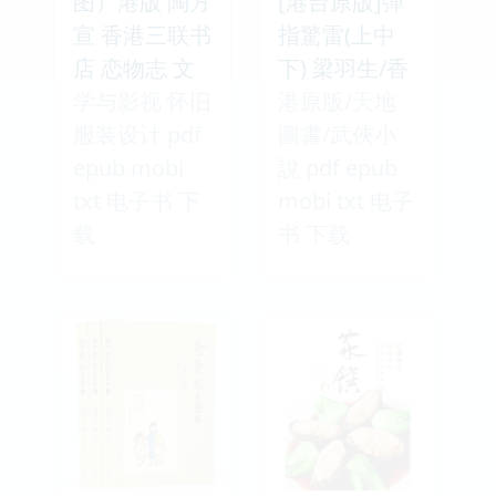
图）港版 陶方
[港台原版]彈
宣 香港三联书
指驚雷(上中
店 恋物志 文
下) 梁羽生/香
学与影视 怀旧
港原版/天地
服装设计 pdf
圖書/武俠小
epub mobi
說 pdf epub
txt 电子书 下
mobi txt 电子
载
书 下载