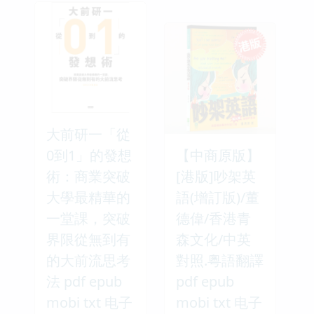
大前研一「從
0到1」的發想
【中商原版】
術：商業突破
[港版]吵架英
大學最精華的
語(增訂版)/董
一堂課，突破
德偉/香港青
界限從無到有
森文化/中英
的大前流思考
對照.粵語翻譯
法 pdf epub
pdf epub
mobi txt 电子
mobi txt 电子