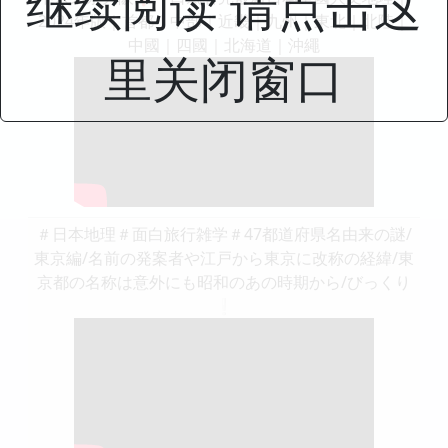
继续阅读 请点击这
2024年版｜首都｜中部｜近畿｜九州｜東北｜北陸｜
中國｜四國｜北海道｜沖繩
里关闭窗口
＃日本地理＃面白旅行雑学＃47都道府県名由来の謎/
東京編/名前の発案者や江戸から東京に改称の経緯/東
京都の名称は意外にも昭和のあの時期から/びっくり
❕