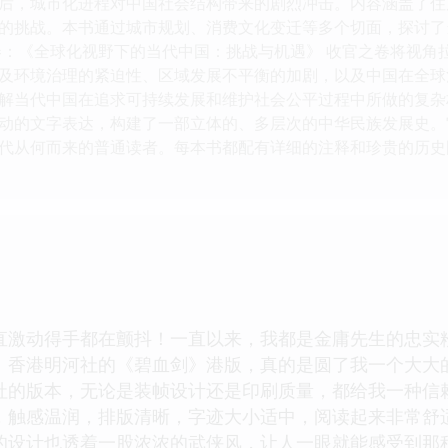
后，城市化进程对中国社会结构带来的剧烈冲击。内容涵盖了住
的挑战。本书通过城市规划、消费文化变迁等多个切面，探讨了
卷：《全球化视野下的当代中国：挑战与机遇》 收官之卷将视角
及环境治理的紧迫性、区域发展不平衡的加剧，以及中国在全球
解当代中国在追求可持续发展和维护社会公平过程中所做的复杂权衡
动的文字表达，构建了一部立体的、多层次的中华民族发展史。
代从何而来的普通读者。每本书都配有详细的注释和珍贵的历史
直激动得手都在颤抖！一直以来，我都是金庸先生的忠实
】香港明河社的《碧血剑》港版，真的是圆了我一个大大
社的版本，无论是装帧设计还是印刷质量，都给我一种信
，触感温润，排版清晰，字迹大小适中，阅读起来非常舒
的设计也透着一股浓浓的武侠风，让人一眼就能感受到那