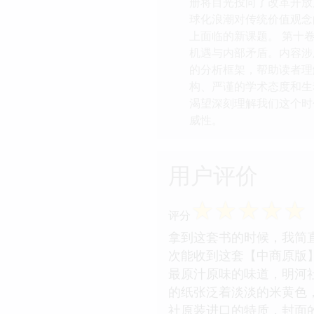
册将目光投向了改革开放
球化浪潮对传统价值观念
上面临的新课题。 第十
机遇与内部矛盾。内容涉
的分析框架，帮助读者理
构、严谨的学术态度和生
渴望深刻理解我们这个时
威性。
用户评价
☆
☆
☆
☆
☆
评分
拿到这套书的时候，我简
次能收到这套【中商原版
最原汁原味的味道，明河
的纸张泛着淡淡的米黄色
社原装进口的特质，封面