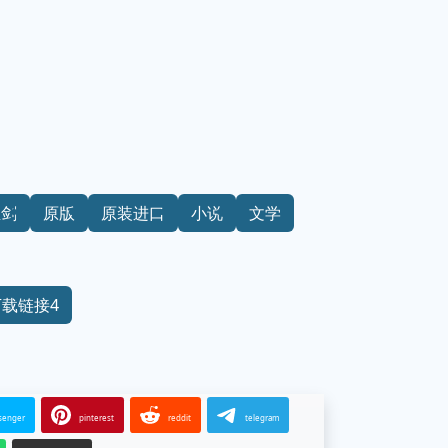
血剑
原版
原装进口
小说
文学
下载链接4
senger
pinterest
reddit
telegram