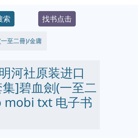
搜索
找书点击
一至二冊)/金庸
明河社原装进口
集]碧血劍(一至二
 mobi txt 电子书