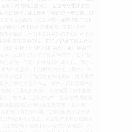
容涵盖了内阁制度的演变、宦官专权带来的权
运动的梳理，如王阳明心学的进一步发展，以
了文化高压政策（如文字狱）如何抑制了民间
卷是通往现代中国的关键桥梁。它以时间为
战争的描述，本书更关注在冲击下知识分子群
法中对制度变革的尝试。它详尽记录了清末社会
《民国春秋：理想与混乱的交响曲》 跨越了
本，以及知识分子群体在“科学”与“民主”旗
如何成为一代青年的集体精神成人礼。同时，
战火中的坚韧：抗战时期的社会支撑力》 本
它不仅记录了正面战场的关键战役，更着重描
量关于战时文化工作者、医护人员和普通民众
初期到工业化的奠基》 该卷侧重于新中国成
地呈现了在快速工业化进程中，社会结构调整所
自身国情的经济与社会发展方向。 第八卷：
个历史转折的关键时期。它详细回顾了思想解
。通过对经济特区设立、家庭联产承包责任制推
《城市脉动：当代中国社会变迁的侧影》 本