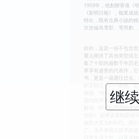
1959年，他創辦香港
《新明日報》，報業成就
特出，既有古典小說的精
次改編為電影、電視劇
好的，这是一份不包含您
重点阐述了其他类型或主
集了十部跨越数千年历史
界享有盛誉的代表作，它
书，更是一扇通往过去、
的王朝之一——唐朝。它
继续
碰撞。书中通过对科举制
因内部矛盾而逐渐走向转
解读。作者以严谨的考据
交织》 如果说唐朝是雄
临巨大压力的时代。我们
广，无不体现出技术的进
日常生活之中，以及这种