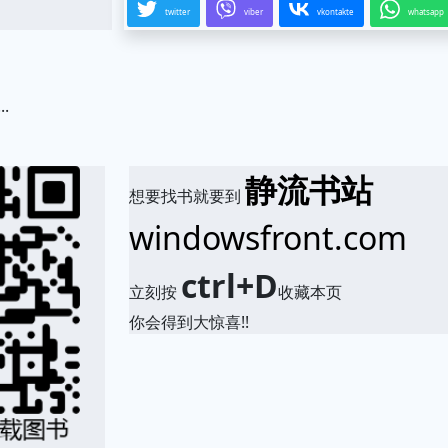
twitter
viber
vkontakte
whatsapp
.
静流书站
想要找书就要到
windowsfront.com
ctrl+D
立刻按
收藏本页
你会得到大惊喜!!