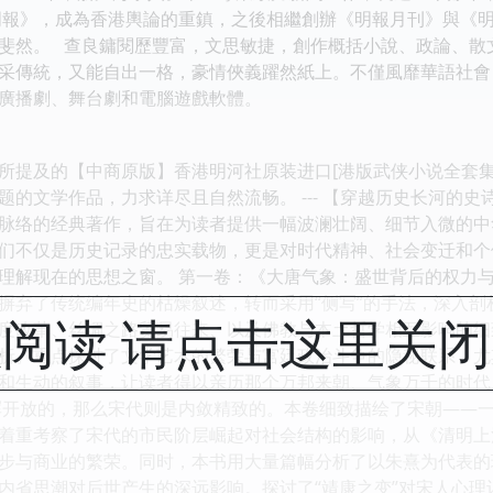
《明報》，成為香港輿論的重鎮，之後相繼創辦《明報月刊》與《
斐然。 查良鏞閱歷豐富，文思敏捷，創作概括小說、政論、散
采傳統，又能自出一格，豪情俠義躍然紙上。不僅風靡華語社會
、廣播劇、舞台劇和電腦遊戲軟體。
所提及的【中商原版】香港明河社原装进口[港版武侠小说全套集]
题的文学作品，力求详尽且自然流畅。 --- 【穿越历史长河的史
脉络的经典著作，旨在为读者提供一幅波澜壮阔、细节入微的中
们不仅是历史记录的忠实载物，更是对时代精神、社会变迁和个
理解现在的思想之窗。 第一卷：《大唐气象：盛世背后的权力与
摒弃了传统编年史的枯燥叙述，转而采用“侧写”的手法，深入
阅读 请点击这里关
度改革、丝绸之路贸易往来、以及佛教与本土哲学相互影响的细
折。重点探讨了文学艺术的繁荣与宫廷政治斗争的隐秘联系，尤
和生动的叙事，让读者得以亲历那个万邦来朝、气象万千的时代
浑开放的，那么宋代则是内敛精致的。本卷细致描绘了宋朝——
着重考察了宋代的市民阶层崛起对社会结构的影响，从《清明上
步与商业的繁荣。同时，本书用大量篇幅分析了以朱熹为代表的
内省思潮对后世产生的深远影响。探讨了“靖康之变”对宋人心理