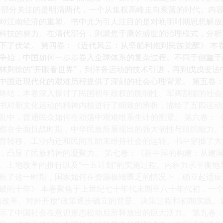
一部分关注的是明清两代，一个从集权高峰走向衰落的时代。内
对江南经济的重塑。书中尤为引人注目的是对晚明时期思想解放
科技的努力。在清代部分，则聚焦于康乾盛世的治理模式，分析
下了伏笔。 第四卷：《近代风云：从坚船利炮到民族觉醒》 本
争始，中国如何一步步卷入全球体系的复杂过程。不同于侧重于
林则徐的“开眼看世界”，到洋务运动的技术引进，再到戊戌变
中国近现代化的艰难历程提供了深刻的社会心理背景。 第五卷：
终结，本卷深入探讨了民国初年政权的脆弱性、军阀割据的社会成
书对新文化运动的精神内核进行了细致的辨析，描绘了五四运动
乱中，普通民众如何在动荡中艰难维系生计的图景。 第六卷：《
察在全面抗战时期，中华民族所展现出的强大韧性与组织能力。
育转移、工业内迁和民间互助来维持社会的运转。书中穿插了大
，凸显了民族精神的凝聚力。 第七卷：《新中国的构建：从建国
、土地改革的推行以及“一五计划”的实施过程。内容力求平衡
析了这一时期，国家如何在资源极端匮乏的情况下，确立起适应
破的十年》 本卷聚焦于上世纪七十年代末期至八十年代初，一
内改革、对外开放”政策逐步确立的背景、决策过程和初期实践
示了中国社会在意识形态松动后所释放出的巨大活力。 第九卷：