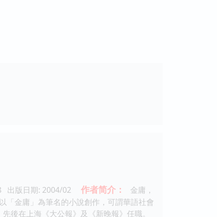
作者简介：
78 出版日期: 2004/02
金庸，
以「金庸」為筆名的小說創作，可謂華語社會
年，先後在上海《大公報》及《新晚報》任職。