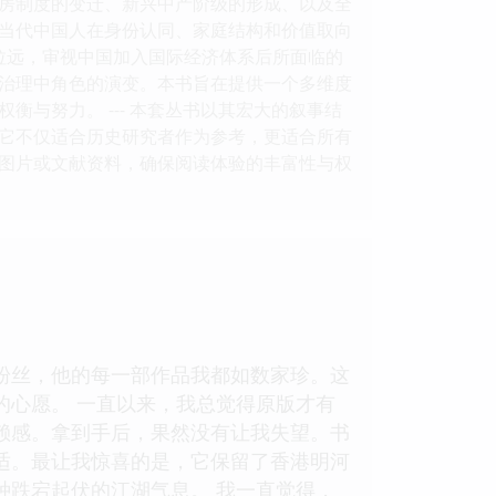
房制度的变迁、新兴中产阶级的形成、以及全
当代中国人在身份认同、家庭结构和价值取向
拉远，审视中国加入国际经济体系后所面临的
治理中角色的演变。本书旨在提供一个多维度
与努力。 --- 本套丛书以其宏大的叙事结
它不仅适合历史研究者作为参考，更适合所有
图片或文献资料，确保阅读体验的丰富性与权
粉丝，他的每一部作品我都如数家珍。这
的心愿。 一直以来，我总觉得原版才有
赖感。拿到手后，果然没有让我失望。书
适。最让我惊喜的是，它保留了香港明河
种跌宕起伏的江湖气息。 我一直觉得，