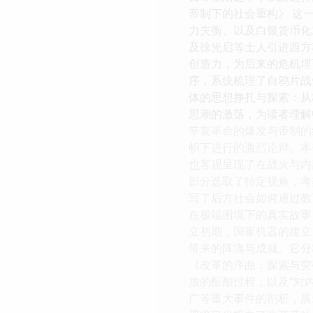
帝制下的社会重构》 这
力失衡、以及白银货币化
及徐光启等士人引进西方
创造力，为后来的危机埋
序，系统梳理了自鸦片战
体的思想挣扎与探索：从
思潮的激荡，为读者理解
辛亥革命的爆发与帝制的
帜下进行的激烈论辩。本
也客观呈现了在战火与内
部分选取了特定视角，考
写了后方社会如何通过教
在极端困境下的真实故事
立初期，国家机器的建立
带来的阵痛与成就。它分
《改革的序曲：探索与突
放的酝酿过程，以及“对
广等重大事件的剖析，展