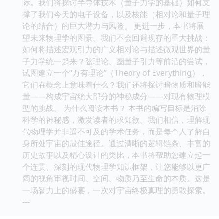
际。我们将探讨半导体技术（量子力学的基础）如何支
撑了我们今天的电子设备，以及核能（相对论和量子理
论的结合）的巨大潜力与风险。 更进一步，本书将展
望未来物理学的图景。我们不会回避现存的重大挑战：
如何将描述宏观引力的广义相对论与描述微观世界的量
子力学统一起来？弦理论、圈量子引力等前沿的尝试，
试图建立一个“万有理论”（Theory of Everything），
它们在概念上意味着什么？我们还将探讨暗物质和暗能
量——构成宇宙绝大部分的神秘成分——对现有物理模
型的挑战。 为什么阅读本书？ 本书的编写目标是消除
科学的神秘感，激发读者的求知欲。我们相信，理解现
代物理学并非遥不可及的学术任务，而是每个人了解自
身所处宇宙的最佳途径。通过清晰的逻辑链条、丰富的
历史故事以及精心设计的类比，本书将帮助您建立起一
个连贯、深刻的现代物理学知识框架，让您能够以更广
阔的视角审视时间、空间、物质乃至生命的本质。这是
一场智力上的盛宴，一次对宇宙终极真理的勇敢探索。
---