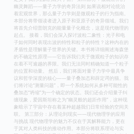
幽灵舞蹈——量子力学的奇异法则 如果说相对论统治
着宏观世界，那么量子力学则是微观粒子的行为指南。
本部分将带领读者进入原子和亚原子的奇异领域。我们
将首先介绍普朗克的能量量子化概念，这是现代物理的
起点。 接着，我们会深入探讨波粒二象性：光子和电
子如何同时表现出波的特性和粒子的特性？这种内在的
矛盾性是理解量子世界的关键。本书将详细阐述海森堡
的不确定性原理——它告诉我们关于微观粒子的知识存
在着不可逾越的界限。我们无法同时精确知道一个粒子
的位置和动量。 然后，我们将面对量子力学中最具争
议和哲学深度的核心——量子叠加态和薛定谔的猫。我
们将讨论“测量问题”，即一个系统如何从多种可能性的
叠加态“坍缩”为一个确定的状态。我们还会介绍量子纠
缠现象，爱因斯坦称之为“幽灵般的超距作用”，这种现
象暗示了宇宙中存在着某种超越我们日常经验的空间关
联。 第三部分：从理论到现实——现代物理学的应用
与挑战 现代物理学的魅力不仅在于其解释能力，更在
于其对人类科技的推动作用。本部分将联系理论与实