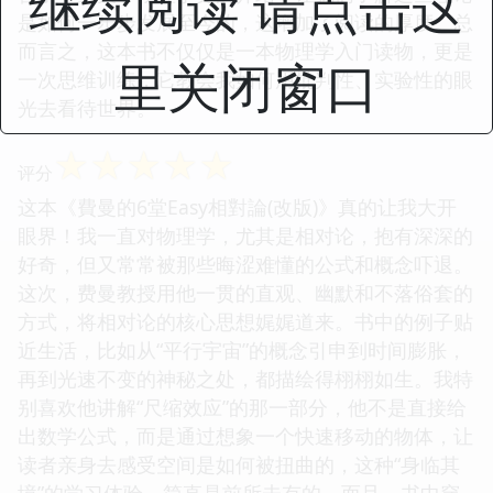
继续阅读 请点击这
是如何一步步发展至今的，这增加了阅读的厚度。总
而言之，这本书不仅仅是一本物理学入门读物，更是
里关闭窗口
一次思维训练，它教会我如何用批判性、实验性的眼
光去看待世界。
☆
☆
☆
☆
☆
评分
这本《費曼的6堂Easy相對論(改版)》真的让我大开
眼界！我一直对物理学，尤其是相对论，抱有深深的
好奇，但又常常被那些晦涩难懂的公式和概念吓退。
这次，费曼教授用他一贯的直观、幽默和不落俗套的
方式，将相对论的核心思想娓娓道来。书中的例子贴
近生活，比如从“平行宇宙”的概念引申到时间膨胀，
再到光速不变的神秘之处，都描绘得栩栩如生。我特
别喜欢他讲解“尺缩效应”的那一部分，他不是直接给
出数学公式，而是通过想象一个快速移动的物体，让
读者亲身去感受空间是如何被扭曲的，这种“身临其
境”的学习体验，简直是前所未有的。而且，书中穿