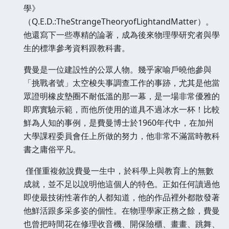
學》
（Q.E.D.:TheStrangeTheoryofLightandMatter）。
他還寫下一些專精的論著，成為後來物理學研究者與學
生的標準參考資料跟教科書。
費曼是一位建設性的公眾人物。幾乎家喻戶曉他參與
「挑戰者號」太空梭失事調查工作的事跡，尤其是他當
眾證明橡皮墊圈不耐低溫的那一幕，是一場非常優雅的
即席實驗示範，而他所使用的道具不過冰水一杯！比較
鮮為人知的事例，是費曼博士於1960年代中，在加州
大學課程委員會任上所做的努力，他非常不滿當時教科
書之庸俗平凡。
僅僅重複敘說費曼一生中，於科學上與教育上的無數
成就，並不足以說明他這個人的特色。正如任何讀過他
即使最技術性著作的人都知道，他的作品裡外都散發著
他鮮活跟多采多姿的個性。在物理學家正務之餘，費曼
也曾把時間花在修理收音機、開保險櫃、畫畫、跳舞、