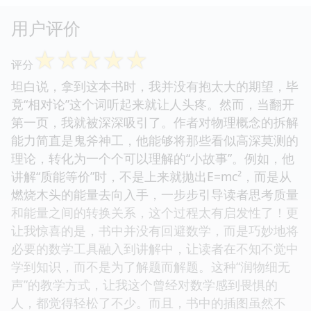
用户评价
☆
☆
☆
☆
☆
评分
坦白说，拿到这本书时，我并没有抱太大的期望，毕
竟“相对论”这个词听起来就让人头疼。然而，当翻开
第一页，我就被深深吸引了。作者对物理概念的拆解
能力简直是鬼斧神工，他能够将那些看似高深莫测的
理论，转化为一个个可以理解的“小故事”。例如，他
讲解“质能等价”时，不是上来就抛出E=mc²，而是从
燃烧木头的能量去向入手，一步步引导读者思考质量
和能量之间的转换关系，这个过程太有启发性了！更
让我惊喜的是，书中并没有回避数学，而是巧妙地将
必要的数学工具融入到讲解中，让读者在不知不觉中
学到知识，而不是为了解题而解题。这种“润物细无
声”的教学方式，让我这个曾经对数学感到畏惧的
人，都觉得轻松了不少。而且，书中的插图虽然不