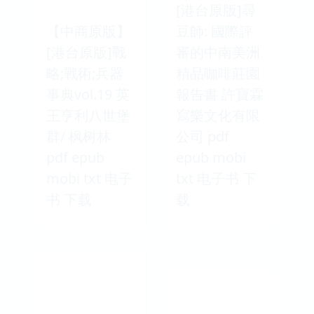
[港台原版]尋
【中商原版】
豆師: 國際評
[港台原版]戰
審的中南美洲
略;戰術;兵器
精品咖啡莊園
事典vol.19 英
報告書 許寶霖
王亨利八世堡
寫樂文化有限
群/ 枫树林
公司 pdf
pdf epub
epub mobi
mobi txt 电子
txt 电子书 下
书 下载
载