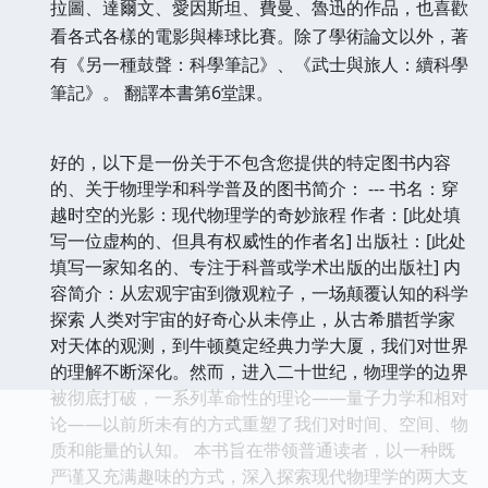
拉圖、達爾文、愛因斯坦、費曼、魯迅的作品，也喜歡
看各式各樣的電影與棒球比賽。除了學術論文以外，著
有《另一種鼓聲：科學筆記》、《武士與旅人：續科學
筆記》。 翻譯本書第6堂課。
好的，以下是一份关于不包含您提供的特定图书内容
的、关于物理学和科学普及的图书简介： --- 书名：穿
越时空的光影：现代物理学的奇妙旅程 作者：[此处填
写一位虚构的、但具有权威性的作者名] 出版社：[此处
填写一家知名的、专注于科普或学术出版的出版社] 内
容简介：从宏观宇宙到微观粒子，一场颠覆认知的科学
探索 人类对宇宙的好奇心从未停止，从古希腊哲学家
对天体的观测，到牛顿奠定经典力学大厦，我们对世界
的理解不断深化。然而，进入二十世纪，物理学的边界
被彻底打破，一系列革命性的理论——量子力学和相对
论——以前所未有的方式重塑了我们对时间、空间、物
质和能量的认知。 本书旨在带领普通读者，以一种既
严谨又充满趣味的方式，深入探索现代物理学的两大支