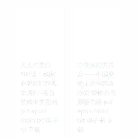
大人の文具
中國式權力博
500選：藏家
弈——中國歷
必蒐設計經典
史上的權謀與
文房具 /港台
政變 繁体台湾
繁体中文图书
原版书籍 pdf
pdf epub
epub mobi
mobi txt 电子
txt 电子书 下
书 下载
载