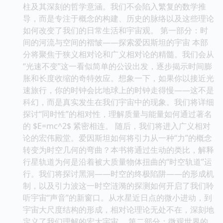
柱及其深刻的哲学意涵。我们不会陷入繁复的数学推
导，而是专注于概念的构建、历史的脉络以及这些理论
如何改变了我们的日常生活和宇宙观。 第一部分：时
间的河流与空间的褶皱——探索爱因斯坦的宇宙 本部
分将聚焦于狭义相对论和广义相对论的精髓。我们会从
“光速不变”这一看似简单的公设出发，逐步揭示时间膨
胀和长度收缩的奇特效应。想象一下，如果你以接近光
速旅行，你的时钟会比地球上的时钟走得慢——这不是
科幻，而是真实发生在我们宇宙中的现象。我们将详细
探讨“同时性”的相对性，理解质量与能量如何通过著名
的 $E=mc^2$ 紧密相连。 随后，我们将进入广义相对
论的宏伟殿堂。爱因斯坦如何将引力从一种“力”的概念
转变为时空几何的弯曲？本书将通过生动的类比，解释
行星轨道为何是沿着被大质量物体扭曲的“时空轨道”运
行。我们将探讨黑洞——时空的终极陷阱——的形成机
制，以及引力波这一时空涟漪的探测如何开启了我们聆
听宇宙“声音”的新窗口。从水星近日点的微小进动，到
宇宙大尺度结构的形成，相对论理论无处不在，深刻地
定义了我们理解的宏大宇宙。 第二部分：微观世界的