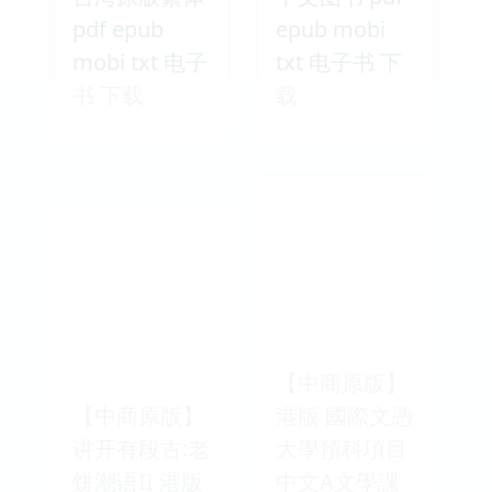
pdf epub
epub mobi
mobi txt 电子
txt 电子书 下
书 下载
载
【中商原版】
【中商原版】
港版 國際文憑
讲开有段古:老
大學預科項目
饼潮语II 港版
中文A文學課