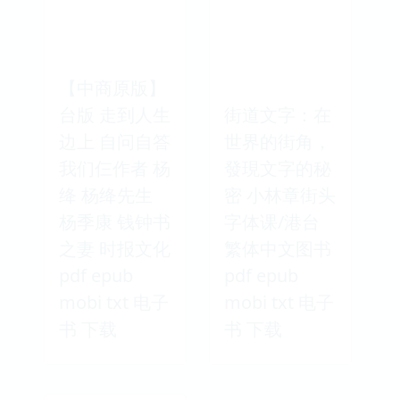
【中商原版】
台版 走到人生
街道文字：在
边上 自问自答
世界的街角，
我们仨作者 杨
發現文字的秘
绛 杨绛先生
密 小林章街头
杨季康 钱钟书
字体课/港台
之妻 时报文化
繁体中文图书
pdf epub
pdf epub
mobi txt 电子
mobi txt 电子
书 下载
书 下载