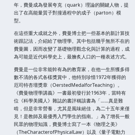
年，費曼成為發展夸克（quark）理論的關鍵人物，提
出了在高能量質子對撞過程中的成子（parton）模
型。
在這些重大成就之外，費曼博士把一些基本的新計算技
術跟記法，介紹給了物理學。其中包括幾乎無所不在的
費曼圖，因而改變了基礎物理觀念化與計算的過程，成
為可能是近代科學史上，最膾炙人口的一種表述方式。
費曼是一位非常能幹有為的教育家，在他一生所獲多得
數不清的各式各樣獎賞中，他特別珍惜1972年獲得的
厄司特杏壇獎章（OerstedMedalforTeaching）。
《費曼物理學講義》一書最初發行於1963年，當時有
位《科學美國人》雜誌的書評稱該書為「……真是難
啃，但是非常營養，尤其是風味絕佳，為二十五年來僅
見！是教師及最優秀入門學生的指南。」為了增長一般
民眾的物理知識，費曼博士寫了一本《物理之美》
（TheCharacterofPhysicalLaw）以及《量子電動力