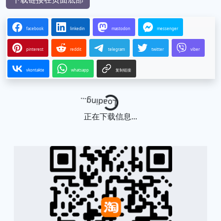
facebook
linkedin
mastodon
messenger
pinterest
reddit
telegram
twitter
viber
vkontakte
whatsapp
复制链接
Loading...
正在下载信息...