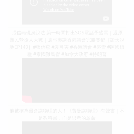
張信燕現身說法 第一時間打出SOS電話予盛雪｜還原
難民營搶人大戰｜袁弓夷講香港議會完勝關鍵［談天說
地EP149］#張信燕 #袁弓夷 #香港議會 #盛雪 #跨國鎮
壓 #泰國難民營 #加拿大政府 #特朗普
他被稱為最會講物理的人！《費曼講物理》有聲書｜不
是教科書，而是思考的啟蒙