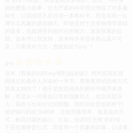
插的费曼小故事，也为严肃的科学理论增添了许多趣
味性，让我感觉不是在读一本教科书，而是在和一位
博学又风趣的朋友聊天。即使是对于没有物理学基础
的读者，也能感受到相对论的魅力，激发探索的欲
望。这本书让我觉得，原来科学并没有那么遥不可
及，只要用对方法，也能如此“Easy”！
☆
☆
☆
☆
☆
评分
这本《費曼的6堂Easy相對論(改版)》绝对是我近期
阅读过的最令人兴奋的一本书。费曼教授的思维方式
简直太独特了！他不是按照传统的教科书顺序来讲
解，而是从一些看似日常的现象切入，然后层层深
入，最终引出相对论的精髓。我特别欣赏他那种“打
破砂锅问到底”的精神，总能用最简单、最直接的方
式，触及问题的核心。比如，他讲到“光锥”的时候，
不是生搬硬套公式，而是用一个形象的比喻，让读者