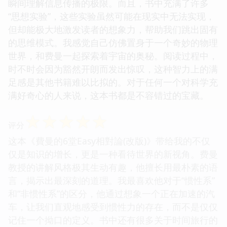
瞬间理解信息传播的极限。而且，书中充满了许多
“思想实验”，这些实验虽然可能在现实中无法实现，
但却能极大地激发读者的想象力，帮助我们跳出固有
的思维模式。我感觉自己仿佛置身于一个奇妙的物理
世界，和费曼一起探索着宇宙的奥秘。阅读过程中，
时不时会因为豁然开朗而发出惊叹，这种智力上的满
足感是其他书籍难以比拟的。对于任何一个对科学充
满好奇心的人来说，这本书都是不容错过的宝藏。
☆
☆
☆
☆
☆
评分
这本《費曼的6堂Easy相對論(改版)》带给我的不仅
仅是知识的增长，更是一种看待世界的新视角。费曼
教授的讲解风格极其生动有趣，他擅长用最朴素的语
言，揭示出最深刻的道理。我最喜欢他对于“惯性系”
和“非惯性系”的区分，他通过想象一个正在加速的汽
车，让我们直观地感受到惯性力的存在，而不是仅仅
记住一个拗口的定义。书中还有很多关于时间旅行的