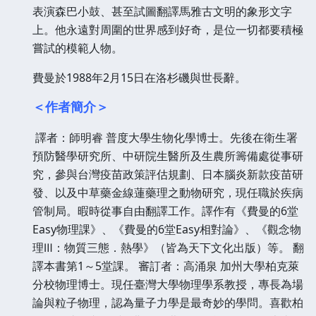
表演森巴小鼓、甚至試圖翻譯馬雅古文明的象形文字
上。他永遠對周圍的世界感到好奇，是位一切都要積極
嘗試的模範人物。
費曼於1988年2月15日在洛杉磯與世長辭。
＜作者簡介＞
譯者：師明睿 普度大學生物化學博士。先後在衛生署
預防醫學研究所、中研院生醫所及生農所籌備處從事研
究，參與台灣疫苗政策評估規劃、日本腦炎新款疫苗研
發、以及中草藥金線蓮藥理之動物研究，現任職於疾病
管制局。暇時從事自由翻譯工作。譯作有《費曼的6堂
Easy物理課》、《費曼的6堂Easy相對論》、《觀念物
理Ⅲ：物質三態．熱學》（皆為天下文化出版）等。 翻
譯本書第1～5堂課。 審訂者：高涌泉 加州大學柏克萊
分校物理博士。現任臺灣大學物理學系教授，專長為場
論與粒子物理，認為量子力學是最奇妙的學問。喜歡柏