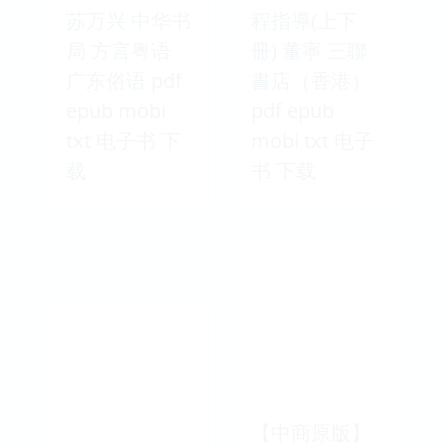
苏万兴 中华书
程指導(上下
局 方言粤语
冊) 董寧 三聯
广东俗语 pdf
書店（香港）
epub mobi
pdf epub
txt 电子书 下
mobi txt 电子
载
书 下载
【中商原版】