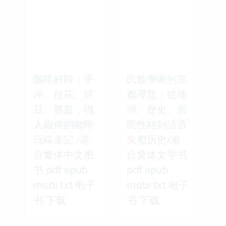
咖啡好時：手
民族學家的京
沖、拉花、烘
都導覽：從地
豆、器皿，職
理、歷史、居
人親傳的咖啡
民性格到語言
玩味筆記 /港
京都历史/港
台繁体中文图
台繁体文学书
书 pdf epub
pdf epub
mobi txt 电子
mobi txt 电子
书 下载
书 下载