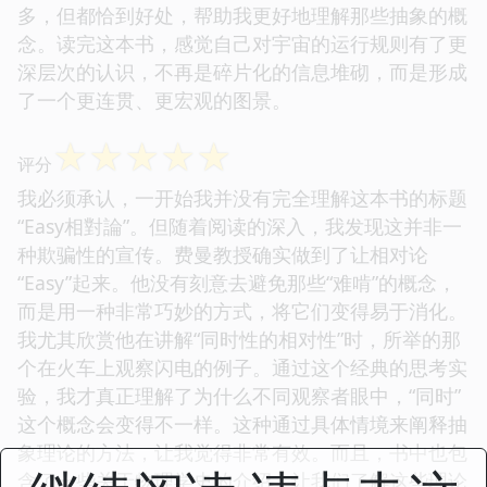
多，但都恰到好处，帮助我更好地理解那些抽象的概
念。读完这本书，感觉自己对宇宙的运行规则有了更
深层次的认识，不再是碎片化的信息堆砌，而是形成
了一个更连贯、更宏观的图景。
☆
☆
☆
☆
☆
评分
我必须承认，一开始我并没有完全理解这本书的标题
“Easy相對論”。但随着阅读的深入，我发现这并非一
种欺骗性的宣传。费曼教授确实做到了让相对论
“Easy”起来。他没有刻意去避免那些“难啃”的概念，
而是用一种非常巧妙的方式，将它们变得易于消化。
我尤其欣赏他在讲解“同时性的相对性”时，所举的那
个在火车上观察闪电的例子。通过这个经典的思考实
验，我才真正理解了为什么不同观察者眼中，“同时”
这个概念会变得不一样。这种通过具体情境来阐释抽
象理论的方法，让我觉得非常有效。而且，书中也包
含了一些关于物理学史的介绍，让我们了解这些理论