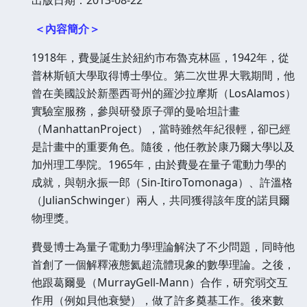
＜內容簡介＞
1918年，費曼誕生於紐約市布魯克林區，1942年，從
普林斯頓大學取得博士學位。第二次世界大戰期間，他
曾在美國設於新墨西哥州的羅沙拉摩斯（LosAlamos）
實驗室服務，參與研發原子彈的曼哈坦計畫
（ManhattanProject），當時雖然年紀很輕，卻已經
是計畫中的重要角色。隨後，他任教於康乃爾大學以及
加州理工學院。1965年，由於費曼在量子電動力學的
成就，與朝永振一郎（Sin-ItiroTomonaga）、許溫格
（JulianSchwinger）兩人，共同獲得該年度的諾貝爾
物理獎。
費曼博士為量子電動力學理論解決了不少問題，同時他
首創了一個解釋液態氦超流體現象的數學理論。之後，
他跟葛爾曼（MurrayGell-Mann）合作，研究弱交互
作用（例如貝他衰變），做了許多奠基工作。後來數