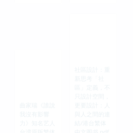
社區設計：重
新思考「社
區」定義，不
只設計空間，
曲家瑞《誰說
更要設計：人
我沒有影響
與人之間的連
力》知名艺人
結/港台繁体
台湾原版繁体
中文图书 pdf