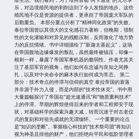
乐，对边境殖民地的剥削达到了令人发指的地步。这些
殖民地不仅是资源的提供者，更承担了帝国庞大军队的
后勤重负。 本部分重点分析了“精神同化政策”的失败。
泰拉帝国曾以其强大的文化感召力著称，但晚期，强制
性的文化灌输和对异见的残酷压制，反而激化了地方势
力的反抗情绪。书中详细描绘了“新迦太基起义”，这场
在帝国腹地边缘爆发的叛乱，虽然最终被镇压，却像一
根刺一样，暴露了帝国军事机器的脆弱性。作者尤其关
注了基层军官的视角，他们如何在忠诚与良知之间挣
扎，以及对中央命令的麻木执行如何成为常态。 第二
部分：技术奇点的停滞与信仰的真空 泰拉帝国的衰落
并非源于外力入侵，而是内部的“技术性休克”。书中用
大量篇幅探讨了帝国在“超光速通讯”和“物质重构技术”
上的停滞。早期的辉煌使得后来的学者和工程师安于现
状，对基础科学的探索兴趣大减，转而沉迷于对古老仪
式的复刻和对祖先成就的无谓缅怀。 一个重要的论点
是“知识的垄断”。掌握核心科技的“技术祭司团”将知识
视为神圣且排他的财产，他们拒绝向平民和低阶管理者