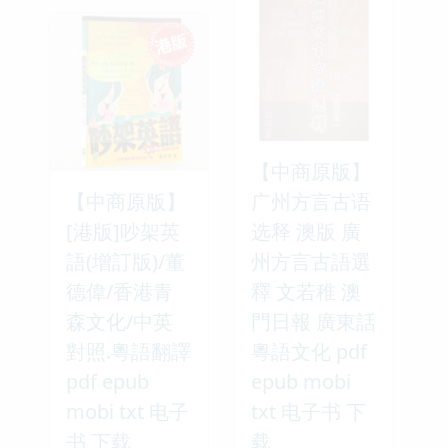
【中商原版】
【中商原版】
广州方言古语
[港版]吵架英
选释 澳版 廣
語(增訂版)/董
州方言古語選
德偉/香港青
釋 文若稚 澳
森文化/中英
門日報 廣東話
對照.粵語翻譯
粵語文化 pdf
pdf epub
epub mobi
mobi txt 电子
txt 电子书 下
书 下载
载