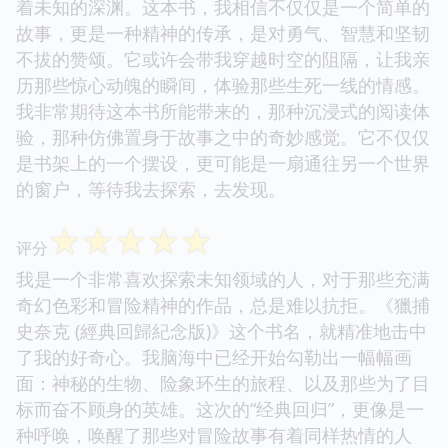
着未知的深渊。这本书，我相信不仅仅是一个简单的
故事，更是一种精神的传承，是对勇气、智慧和坚韧
不拔的赞颂。它或许会带我穿越时空的阻隔，让我亲
历那些惊心动魄的瞬间，体验那些生死一线的情感。
我非常期待这本书所能带来的，那种沉浸式的阅读体
验，那种仿佛置身于故事之中的奇妙感觉。它不仅仅
是书架上的一个摆设，更可能是一扇通往另一个世界
的窗户，等待我去探索，去发现。
☆
☆
☆
☆
☆
评分
我是一个非常喜欢探索未知领域的人，对于那些充满
奇幻色彩和冒险精神的作品，总是难以抗拒。《獵捕
史奈克 (經典回歸紀念版)》这个书名，就精准地击中
了我的好奇心。我脑海中已经开始勾勒出一幅幅画
面：神秘的生物、险象环生的旅程、以及那些为了目
标而奋不顾身的英雄。这次的“经典回归”，更像是一
种呼唤，唤醒了那些对冒险故事有着同样热情的人