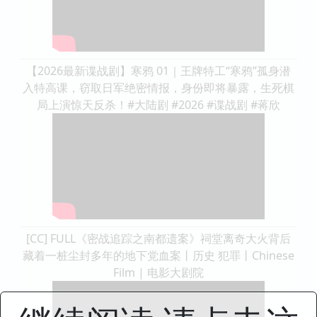
【2026最新谍战剧】寒鸦 01｜王牌特工“寒鸦”孤身潜
入特高课，窃取日军绝密情报，身份即将暴露，生死棋
局上演惊天反杀！#大陆剧 #2026 #谍战剧 #蒋欣
[CC] FULL《密战追踪之南都遗案》祠堂离奇大火背后
藏着一桩尘封多年的地下党血案丨历史 犯罪丨Chinese
Film | 电影大剧院