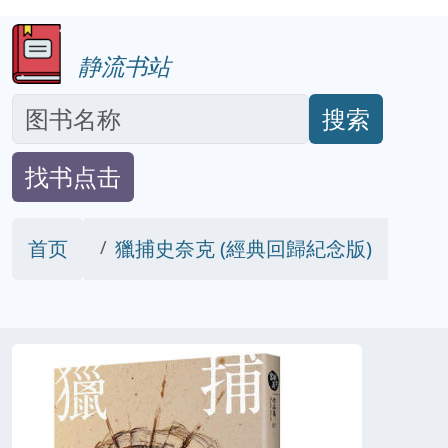
静流书站
搜索
找书点击
首页
獵捕史奈克 (經典回歸紀念版)