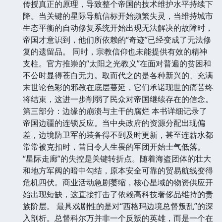
传授真正的原理，导致整个帝国的技术维护水平持续下
降。当关键的星际导航信标开始频繁失灵，当维持城市
生态平衡的自动修复系统开始出现无法解决的故障时，
帝国才意识到，他们所依赖的“奇迹”已经变成了无法修
复的遗留品。 同时，宗教信仰也未能提供有效的精神
支柱。官方推崇的“太阳之光教义”在面对普遍的贫困和
不公时显得苍白无力。取而代之的是各种新兴的、充满
末世论色彩的邪教在底层蔓延，它们承诺现世的痛苦终
将结束，这进一步削弱了民众对帝国继续存在的信念。
第三部分：边缘的崩溃与主干的腐烂 本书详细记录了
帝国边疆的连锁反应。当中央政府的资源分配出现偏
差，边境防卫军的装备得不到及时更新，甚至连薪水都
常常被克扣时，昔日令人生畏的军团开始士气低落。
“星际走廊”的失控是关键转折点。随着海盗团体的壮大
和地方军阀的暗中勾结，原本安全可靠的贸易航线变得
危机四伏。商业活动急剧萎缩，核心星域的物资供应开
始出现短缺，这直接打击了依赖高科技奢侈品维持的贵
族阶层。 最具戏剧性的是对“西格玛边境总督叛乱”的深
入剖析。总督科尔万并非一个反叛的英雄，而是一个在