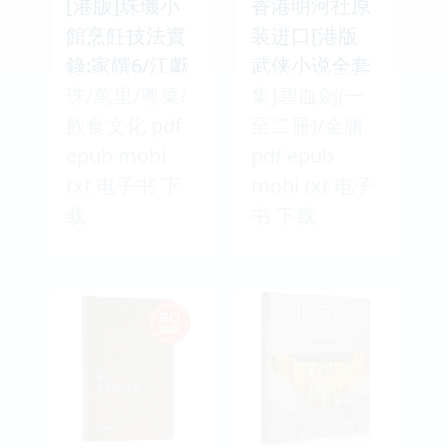
[港版]珠璣小
香港明河社原
館烹飪技法實
装进口[港版
錄:家饌6/江獻
武侠小说全套
珠/萬里/粵菜/
集]碧血劍(一
飲食文化 pdf
至二冊)/金庸
epub mobi
pdf epub
txt 电子书 下
mobi txt 电子
载
书 下载