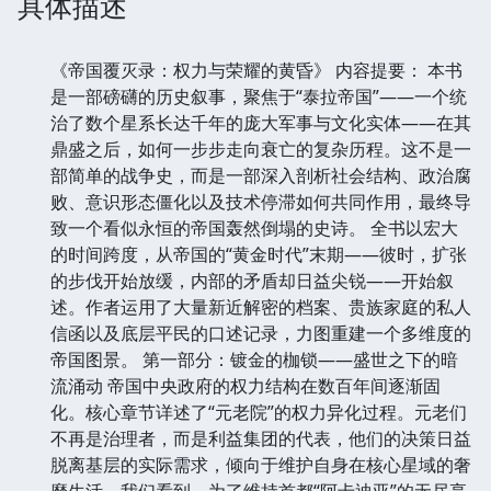
具体描述
《帝国覆灭录：权力与荣耀的黄昏》 内容提要： 本书
是一部磅礴的历史叙事，聚焦于“泰拉帝国”——一个统
治了数个星系长达千年的庞大军事与文化实体——在其
鼎盛之后，如何一步步走向衰亡的复杂历程。这不是一
部简单的战争史，而是一部深入剖析社会结构、政治腐
败、意识形态僵化以及技术停滞如何共同作用，最终导
致一个看似永恒的帝国轰然倒塌的史诗。 全书以宏大
的时间跨度，从帝国的“黄金时代”末期——彼时，扩张
的步伐开始放缓，内部的矛盾却日益尖锐——开始叙
述。作者运用了大量新近解密的档案、贵族家庭的私人
信函以及底层平民的口述记录，力图重建一个多维度的
帝国图景。 第一部分：镀金的枷锁——盛世之下的暗
流涌动 帝国中央政府的权力结构在数百年间逐渐固
化。核心章节详述了“元老院”的权力异化过程。元老们
不再是治理者，而是利益集团的代表，他们的决策日益
脱离基层的实际需求，倾向于维护自身在核心星域的奢
靡生活。我们看到，为了维持首都“阿卡迪亚”的无尽享