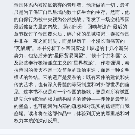
帝国体系内被彻底遗弃的管理者。他所做的一切，最初
只是为了保证自己星域内数十亿生命的生存。然而，他
的自保行为被中央视为公然挑战，引发了一场空耗帝国
最后储备力量的内战。 第四部分：回响与遗产 最后的
章节探讨了帝国覆灭后，碎片化的星域格局。泰拉帝国
并非在一夜之间消失，而是经历了一个漫长而痛苦的
“瓦解期”。本书分析了在帝国废墟上崛起的十几个新兴
势力，包括后来的“星际贸易同盟”、“铁十字共和国”以
及那些奉行极端孤立主义的“星界教派”。 作者强调，泰
拉帝国的覆灭不是一次简单的政治更迭，而是一种文明
模式的终结。它的遗产是复杂的：既有宏伟的建筑和失
传的艺术，也有深入骨髓的等级制度和对外部世界的偏
见。这本书不仅是对一个帝国的挽歌，更是对所有试图
建立永恒统治的权力结构敲响的警钟——即便是最坚固
的堡垒，也可能因为内部的疏忽和对现实的逃避而自我
崩塌。读者将在这部作品中，体验到历史的厚重感和对
权力本质的深刻反思。