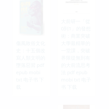
大前研一「從
0到1」的發想
術：商業突破
傷風敗俗文化
大學最精華的
史：十五個改
一堂課，突破
寫人類文明的
界限從無到有
墮落惡習 pdf
的大前流思考
epub mobi
法 pdf epub
txt 电子书 下
mobi txt 电子
载
书 下载