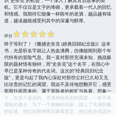
识“史奈克”的机会，一个深入了解其背后故事的契
机。它不仅仅是文字的堆砌，更承载着一代人的回忆
和情感。我期待它能像一杯陈年的老酒，越品越有味
道，越读越能感受到其中的深邃与醇厚。
☆
☆
☆
☆
☆
评分
终于等到了！《獵捕史奈克 (經典回歸紀念版)》这本
书，光是听名字就让人热血沸腾，仿佛能闻到那个年
代特有的冒险气息。我一直对那些充满未知、挑战极
限的题材情有独钟，而“史奈克”这个名字，在我心中
早已是某种传奇的代名词。这次的“经典回归纪念
版”，更是勾起了我内心深处对那些尘封已久却又无
比珍贵的记忆的渴望。我迫不及待地想翻开它，感受
那股扑面而来的、属于冒险者的粗犷与执着。想象一
下，在某个遥远的、充满神秘色彩的国度，一群不畏
艰险的勇士，为了一个模糊的目标，踏上了充满荆棘
的征途。他们的眼神里闪烁着坚定，他们的步伐迈向