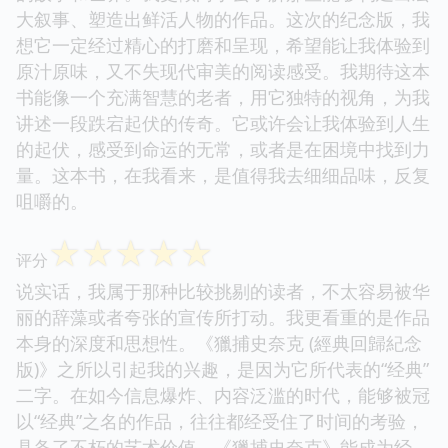
大叙事、塑造出鲜活人物的作品。这次的纪念版，我
想它一定经过精心的打磨和呈现，希望能让我体验到
原汁原味，又不失现代审美的阅读感受。我期待这本
书能像一个充满智慧的老者，用它独特的视角，为我
讲述一段跌宕起伏的传奇。它或许会让我体验到人生
的起伏，感受到命运的无常，或者是在困境中找到力
量。这本书，在我看来，是值得我去细细品味，反复
咀嚼的。
☆
☆
☆
☆
☆
评分
说实话，我属于那种比较挑剔的读者，不太容易被华
丽的辞藻或者夸张的宣传所打动。我更看重的是作品
本身的深度和思想性。《獵捕史奈克 (經典回歸紀念
版)》之所以引起我的兴趣，是因为它所代表的“经典”
二字。在如今信息爆炸、内容泛滥的时代，能够被冠
以“经典”之名的作品，往往都经受住了时间的考验，
具备了不朽的艺术价值。《獵捕史奈克》能成为经