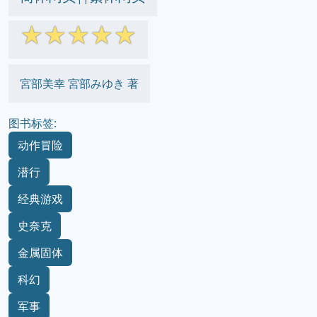
☆
☆
☆
☆
☆
宮部美幸 宮部みゆき 著
图书标签:
动作冒险
潜行
经典游戏
史奈克
金属固体
科幻
军事