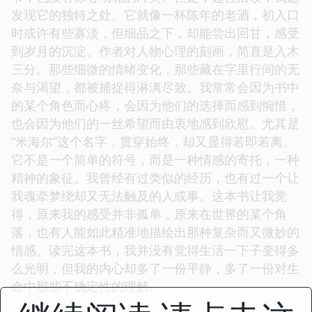
发现它的独特之处。它就像一杯陈年的老酒，初入口
时或许有些寡淡，但细品之下，却能尝出回甘，感受
到岁月的沉淀。作者对人物心理的刻画，简直是入木
三分。那些细微的情绪变化，那些藏在字里行间的无
奈与渴望，都被捕捉得淋漓尽致。我常常会因为书中
的某个角色而心疼，会因为他们的选择而感到惋惜，
也会因为他们的一丝希望而由衷地感到欣慰。尤其是
“米海尔”这个名字，贯穿始终，却又显得若即若离。
它不是一个简单的符号，而是一种情感的寄托，一种
精神的象征。我曾经有过类似的经历，也有过一个让
我魂牵梦绕却又无法触及的人或事。这本书让我觉
得，原来我的感受并非孤单，原来在世界的某个角
落，也有人能如此精准地描绘出那种复杂而又微妙的
情感。读完这本书，我并没有觉得生活一下子变得多
么光明，但我的内心却多了一份平静，多了一份对生
命中那些不确定性的理解。