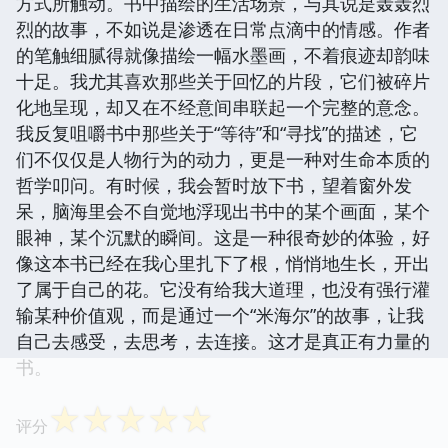
方式所触动。书中描绘的生活场景，与其说是轰轰烈
烈的故事，不如说是渗透在日常点滴中的情感。作者
的笔触细腻得就像描绘一幅水墨画，不着痕迹却韵味
十足。我尤其喜欢那些关于回忆的片段，它们被碎片
化地呈现，却又在不经意间串联起一个完整的意念。
我反复咀嚼书中那些关于“等待”和“寻找”的描述，它
们不仅仅是人物行为的动力，更是一种对生命本质的
哲学叩问。有时候，我会暂时放下书，望着窗外发
呆，脑海里会不自觉地浮现出书中的某个画面，某个
眼神，某个沉默的瞬间。这是一种很奇妙的体验，好
像这本书已经在我心里扎下了根，悄悄地生长，开出
了属于自己的花。它没有给我大道理，也没有强行灌
输某种价值观，而是通过一个“米海尔”的故事，让我
自己去感受，去思考，去连接。这才是真正有力量的
书。
☆
☆
☆
☆
☆
评分