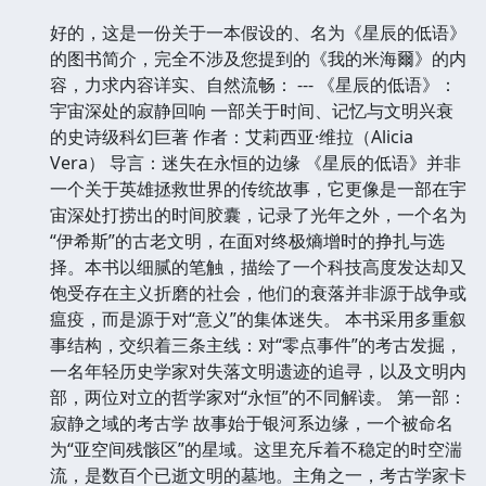
好的，这是一份关于一本假设的、名为《星辰的低语》
的图书简介，完全不涉及您提到的《我的米海爾》的内
容，力求内容详实、自然流畅： --- 《星辰的低语》：
宇宙深处的寂静回响 一部关于时间、记忆与文明兴衰
的史诗级科幻巨著 作者：艾莉西亚·维拉（Alicia
Vera） 导言：迷失在永恒的边缘 《星辰的低语》并非
一个关于英雄拯救世界的传统故事，它更像是一部在宇
宙深处打捞出的时间胶囊，记录了光年之外，一个名为
“伊希斯”的古老文明，在面对终极熵增时的挣扎与选
择。本书以细腻的笔触，描绘了一个科技高度发达却又
饱受存在主义折磨的社会，他们的衰落并非源于战争或
瘟疫，而是源于对“意义”的集体迷失。 本书采用多重叙
事结构，交织着三条主线：对“零点事件”的考古发掘，
一名年轻历史学家对失落文明遗迹的追寻，以及文明内
部，两位对立的哲学家对“永恒”的不同解读。 第一部：
寂静之域的考古学 故事始于银河系边缘，一个被命名
为“亚空间残骸区”的星域。这里充斥着不稳定的时空湍
流，是数百个已逝文明的墓地。主角之一，考古学家卡