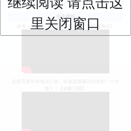
继续阅读 请点击这
相关视频
里关闭窗口
读书 | 绝望是一种致命的犯罪：《我的米海尔》
东罗马皇帝米海尔八世：你真是我最没出息的一个女
婿！！【金帐汗国】