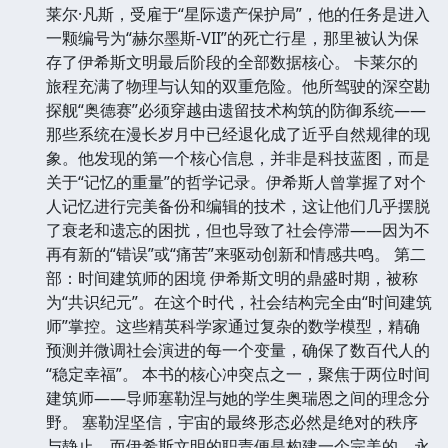
莱尔·凡斯，受雇于“星际遗产保护局”，他的任务是进入
一颗编号为“赫尔墨斯-VII”的死亡行星，那里被认为保
存了伊希斯文明最后阶段的全部数据核心。 卡莱尔的
旅程充满了物理与认知的双重危险。他所驾驶的深空勘
探舰“奥德赛”必须穿越由遗留技术构筑的防御系统——
那些系统在漫长岁月中已经退化成了近乎自然规律的现
象。他发现的第一个核心信息，并非是科技蓝图，而是
关于“记忆的重量”的哲学记录。伊希斯人曾掌握了对个
人记忆进行完美备份和编辑的技术，这让他们几乎摆脱
了衰老和遗忘的困扰，但也导致了社会停滞——因为不
再有新的“错误”或“痛苦”来驱动创新和情感共鸣。 第二
部：时间建筑师的困境 伊希斯文明的鼎盛时期，被称
为“共识纪元”。在这个时代，社会结构完全由“时间建筑
师”掌控。这些精英科学家通过复杂的数学模型，精确
预测并微调社会演进的每一个变量，确保了数百代人的
“稳定幸福”。 本书的核心冲突点之一，聚焦于两位时间
建筑师——导师塞勒涅与她的学生奥瑞恩之间的理念分
野。 塞勒涅坚信，宇宙的最终形态必然是绝对的秩序
与静止，而伊希斯文明的职责便是构建一个完美的、永