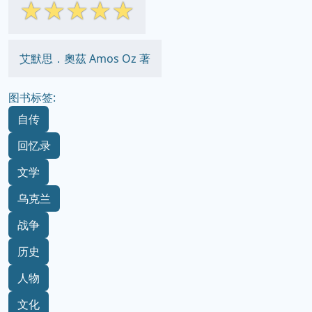
☆
☆
☆
☆
☆
艾默思．奧茲 Amos Oz 著
图书标签:
自传
回忆录
文学
乌克兰
战争
历史
人物
文化