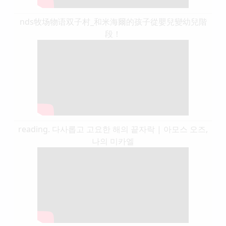
nds牧场物语双子村_和米海爾的孩子從嬰兒變幼兒階
段！
reading. 다사롭고 고요한 해의 끝자락 | 아모스 오즈,
나의 미카엘