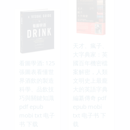
天才、瘋子、
大字典家：英
看圖學酒: 125
國百年機密檔
張圖表看懂世
案解密，人類
界酒飲的製造
文明史上最龐
科學、品飲技
大的英語字典
巧與關鍵知識
編纂傳奇 pdf
pdf epub
epub mobi
mobi txt 电子
txt 电子书 下
书 下载
载