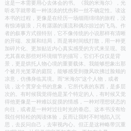
这是一本需要用心去体会的书。《我的米海尔》，光
听名字就带着一种淡淡的忧伤和一丝不确定性。读这
本书的过程，更像是在经历一场细雨绵绵的旅程，没
有惊涛骇浪，只有潺潺的溪流和偶尔掠过的飞鸟。作
者的叙事方式很特别，它不像传统的小说那样有清晰
的开端、发展和结局，而是将时间线打散，用一种更
加碎片化、更加贴近内心真实感受的方式来呈现。我
尤其喜欢那些对环境细节的描写，它们不仅仅是背
景，更是烘托人物心境的重要载体。我能够想象出那
个被月光笼罩的庭院，能够感受到微风吹拂过脸颊的
凉意，仿佛身临其境。而“米海尔”这个人物，或者
说，这个贯穿全书的意象，它所代表的东西，是多层
次的。有时候我觉得他是某个特定的人，有时候又觉
得他更像是一种难以捉摸的情感，一种对理想状态的
向往，或者是一种对过往时光的眷恋。这本书没有给
我任何轻松的阅读体验，反而让我时不时地陷入沉
思，去反问自己，去审视内心。但正是这种略带沉重