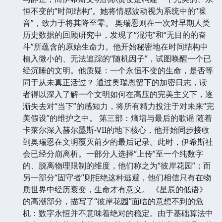
恒不变的“时间结构”。她将情感波动视为系统中的“噪
音”，致力于将其降至零。 奥瑞恩则在一次对早期人类
历史数据的回顾研究中，发现了“混沌”和“无目的的奋
斗”所蕴含的原始生命力。他开始秘密地在时间结构中
植入微小的、无法追踪的“随机因子”，试图唤醒一个已
经沉睡的文明。他质疑：一个永恒不变的生命，是否等
同于从未真正活过？ 通过奥瑞恩留下的加密日志，读
者得以深入了解一个文明如何在高压的完美主义下，逐
渐失去对“当下”的感知力，将所有精力投注于对未来“完
美假设”的维护之中。 第三部：熵增与最后的歌谣 随着
卡莱尔深入赫尔墨斯-VII的地下核心，他开始同步接收
到奥瑞恩在文明覆灭前夕的最后记录。此时，伊希斯社
会已经分崩离析。一部分人选择“上传”至一个纯数字
的、脱离物理限制的维度，他们称之为“彼岸花园”；而
另一部分“固守者”则拒绝这种逃避，他们相信只有在物
质世界中经历衰变，生命才有意义。 《星辰的低语》
的高潮部分，描写了“彼岸花园”面临的意想不到的危
机：数字永恒并不意味着绝对的稳定。由于基础算法中