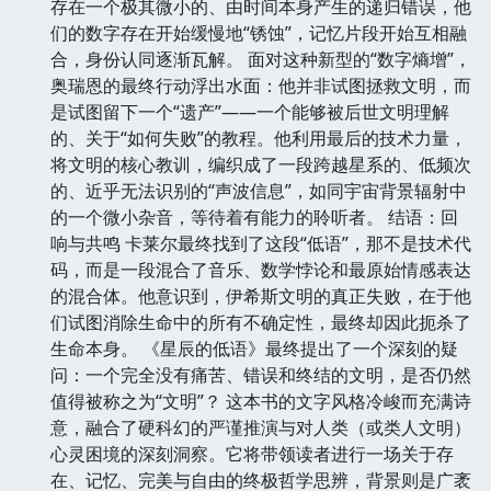
存在一个极其微小的、由时间本身产生的递归错误，他
们的数字存在开始缓慢地“锈蚀”，记忆片段开始互相融
合，身份认同逐渐瓦解。 面对这种新型的“数字熵增”，
奥瑞恩的最终行动浮出水面：他并非试图拯救文明，而
是试图留下一个“遗产”——一个能够被后世文明理解
的、关于“如何失败”的教程。他利用最后的技术力量，
将文明的核心教训，编织成了一段跨越星系的、低频次
的、近乎无法识别的“声波信息”，如同宇宙背景辐射中
的一个微小杂音，等待着有能力的聆听者。 结语：回
响与共鸣 卡莱尔最终找到了这段“低语”，那不是技术代
码，而是一段混合了音乐、数学悖论和最原始情感表达
的混合体。他意识到，伊希斯文明的真正失败，在于他
们试图消除生命中的所有不确定性，最终却因此扼杀了
生命本身。 《星辰的低语》最终提出了一个深刻的疑
问：一个完全没有痛苦、错误和终结的文明，是否仍然
值得被称之为“文明”？ 这本书的文字风格冷峻而充满诗
意，融合了硬科幻的严谨推演与对人类（或类人文明）
心灵困境的深刻洞察。它将带领读者进行一场关于存
在、记忆、完美与自由的终极哲学思辨，背景则是广袤