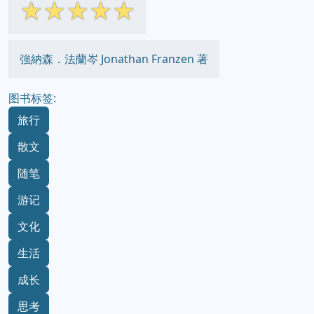
☆
☆
☆
☆
☆
強納森．法蘭岑 Jonathan Franzen 著
图书标签:
旅行
散文
随笔
游记
文化
生活
成长
思考