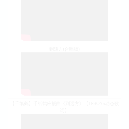
到遠方(合唱版)
【千纸鹤】千纸鹤应援曲《到远方》【TFBOYS动态歌
词】