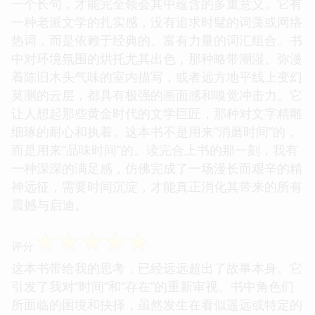
一个长句，才能完全领会其中蕴含的多重意义。它有
一种老派文学的扎实感，没有追求时髦的词藻或网络
热词，而是依赖于经典的、富有力量的词汇组合。书
中对环境氛围的烘托尤其出色，那种略带潮湿、弥漫
着陈旧木头气味的室内描写，或者远方地平线上变幻
莫测的云层，都具有极强的画面感和嗅觉冲击力。它
让人想起那些黄金时代的文学巨匠，那种对文字精雕
细琢的耐心和执着。这本书不是用来“消磨时间”的，
而是用来“品味时间”的。读完合上书的那一刻，我有
一种深深的满足感，仿佛完成了一场漫长而艰辛的精
神远征，需要时间沉淀，才能真正消化其带来的所有
震撼与启迪。
☆
☆
☆
☆
☆
评分
这本书带给我的思考，已经远远超出了故事本身。它
引发了我对“时间”和“存在”的重新审视。书中角色们
所面临的困境和抉择，虽然发生在看似遥远或特定的