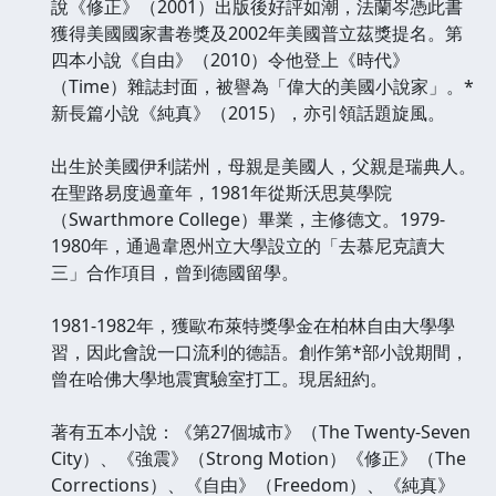
說《修正》（2001）出版後好評如潮，法蘭岑憑此書
獲得美國國家書卷獎及2002年美國普立茲獎提名。第
四本小說《自由》（2010）令他登上《時代》
（Time）雜誌封面，被譽為「偉大的美國小說家」。*
新長篇小說《純真》（2015），亦引領話題旋風。
出生於美國伊利諾州，母親是美國人，父親是瑞典人。
在聖路易度過童年，1981年從斯沃思莫學院
（Swarthmore College）畢業，主修德文。1979-
1980年，通過韋恩州立大學設立的「去慕尼克讀大
三」合作項目，曾到德國留學。
1981-1982年，獲歐布萊特獎學金在柏林自由大學學
習，因此會說一口流利的德語。創作第*部小說期間，
曾在哈佛大學地震實驗室打工。現居紐約。
著有五本小說：《第27個城市》（The Twenty-Seven
City）、《強震》（Strong Motion）《修正》（The
Corrections）、《自由》（Freedom）、《純真》