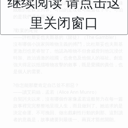
继续阅读 请点击这
已經一連開了好幾個小時的下坡路，衝向愈退愈遠、綠
絨般的密蘇里州界。可怕的是現在可能還在下午。可怕
里关闭窗口
的是我們還在愛荷華。
?歡宴的尾聲
——評杜斯妥也夫斯基的《賭徒》（The Gambler）
沒有哪個小說家與唯物主義的搏鬥，比杜斯妥也夫斯基
更激烈也更睿智了。他認為唯物不但會威脅到他沉浸伏
特加、政治過激的祖國，也會危及他個人的福祉。創造
強大得足以抵擋唯物攻擊的敘事，既是愛國的責任，也
是個人的需要。
?你怎能那麼肯定自己並不邪惡？
——讀艾莉絲．孟若（Alice Ann Munro）
自契訶夫以來，沒有哪個作家像孟若這般努力在每一篇
故事裡完完整整地呈現人生，而且做到了。她追求的是
決定命運、不可挽回、做出戲劇性行動的剎那。這對讀
者的意義是，故事總要到最後一、兩頁才豁然開朗。