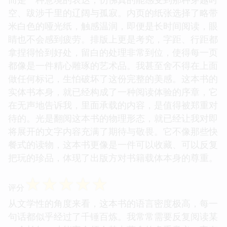
空、跋涉千里的辽阔与孤寂。内页的纸张选择了略带
米白色的哑光纸，触感温润，即便是长时间阅读，眼
睛也不会感到疲劳。排版上更是考究，字距、行距都
拿捏得恰到好处，留白的处理非常到位，使得每一页
都像是一件精心雕琢的艺术品。我甚至舍不得在上面
做任何标记，生怕破坏了这份完整的美感。这本书的
实体书本身，就已经构成了一种阅读体验的序章，它
在无声地告诉我，里面承载的内容，是值得被郑重对
待的。光是翻阅这本书的物理形态，就已经让我对即
将展开的文字内容充满了期待与敬畏。它不像那些快
餐式的读物，这本书更像是一件可以收藏、可以反复
把玩的珍品，体现了出版方对书籍载体本身的尊重。
☆
☆
☆
☆
☆
评分
从文学性的角度来看，这本书的语言密度极高，每一
句话都似乎经过了千锤百炼。我常常需要反复阅读某