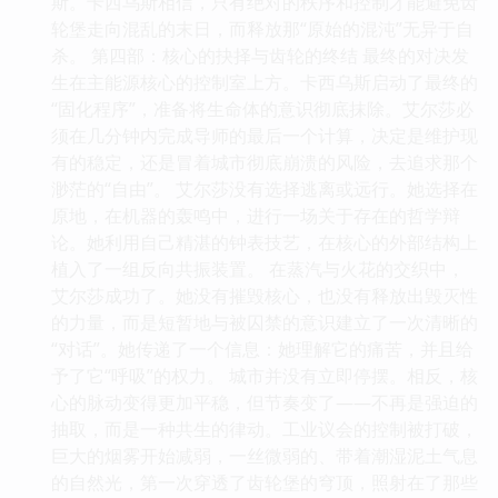
斯。卡西乌斯相信，只有绝对的秩序和控制才能避免齿
轮堡走向混乱的末日，而释放那“原始的混沌”无异于自
杀。 第四部：核心的抉择与齿轮的终结 最终的对决发
生在主能源核心的控制室上方。卡西乌斯启动了最终的
“固化程序”，准备将生命体的意识彻底抹除。艾尔莎必
须在几分钟内完成导师的最后一个计算，决定是维护现
有的稳定，还是冒着城市彻底崩溃的风险，去追求那个
渺茫的“自由”。 艾尔莎没有选择逃离或远行。她选择在
原地，在机器的轰鸣中，进行一场关于存在的哲学辩
论。她利用自己精湛的钟表技艺，在核心的外部结构上
植入了一组反向共振装置。 在蒸汽与火花的交织中，
艾尔莎成功了。她没有摧毁核心，也没有释放出毁灭性
的力量，而是短暂地与被囚禁的意识建立了一次清晰的
“对话”。她传递了一个信息：她理解它的痛苦，并且给
予了它“呼吸”的权力。 城市并没有立即停摆。相反，核
心的脉动变得更加平稳，但节奏变了——不再是强迫的
抽取，而是一种共生的律动。工业议会的控制被打破，
巨大的烟雾开始减弱，一丝微弱的、带着潮湿泥土气息
的自然光，第一次穿透了齿轮堡的穹顶，照射在了那些