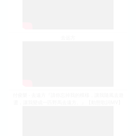
去远方
付俊樂 - 去遠方『請你忘掉我的模樣，讓我隨風去遊
盪，讓我變成一匹野馬去遠方。』【動態歌詞MV】