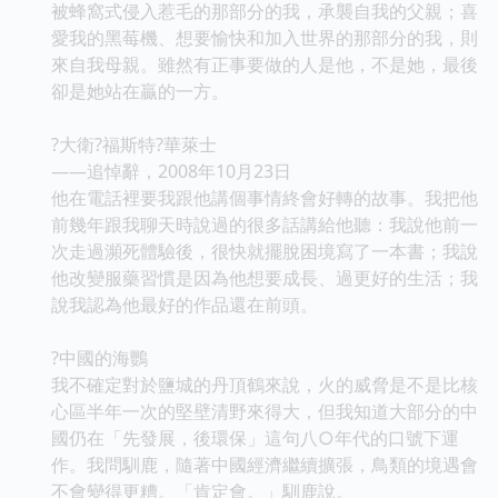
被蜂窩式侵入惹毛的那部分的我，承襲自我的父親；喜
愛我的黑莓機、想要愉快和加入世界的那部分的我，則
來自我母親。雖然有正事要做的人是他，不是她，最後
卻是她站在贏的一方。
?大衛?福斯特?華萊士
——追悼辭，2008年10月23日
他在電話裡要我跟他講個事情終會好轉的故事。我把他
前幾年跟我聊天時說過的很多話講給他聽：我說他前一
次走過瀕死體驗後，很快就擺脫困境寫了一本書；我說
他改變服藥習慣是因為他想要成長、過更好的生活；我
說我認為他最好的作品還在前頭。
?中國的海鸚
我不確定對於鹽城的丹頂鶴來說，火的威脅是不是比核
心區半年一次的堅壁清野來得大，但我知道大部分的中
國仍在「先發展，後環保」這句八○年代的口號下運
作。我問馴鹿，隨著中國經濟繼續擴張，鳥類的境遇會
不會變得更糟。「肯定會。」馴鹿說。