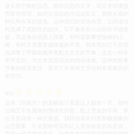
漫长而宁静的沉思。那段沉思的文字，语言变得缓慢
而富有哲理，如同在湍急的河流边驻足，观察水底的
卵石和水草的摇曳。这种强烈的张弛有度，让阅读过
程充满了戏剧性的起伏。它不像有些小说那样平铺直
叙，而是像在地图上探索，有时需要攀登险峻的山
峰，有时又需要穿越静谧的平原。我发现自己不自觉
地调整了呼吸的频率来配合文字的节奏，这是一种非
常罕见的、与文本深度同步的阅读体验。这种对叙事
节奏的精准拿捏，显示了作者对文学结构有着极高的
掌控力。
☆
☆
☆
☆
☆
评分
这本《到遠方》的装帧设计真是让人眼前一亮，那种
沉稳又不失雅致的墨绿色封面，配上烫金的字体，拿
在手里就有一种庄重感。我特别喜欢封面那幅抽象的
山峦图案，不是那种写实到让人觉得俗套的风景画，
而是一种意境的表达，仿佛真的能感受到那种穿越时