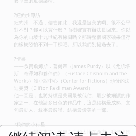
要堂皇的道德架構。
?紐約州專訪
紐約州：不過，儘管如此，我還是挺美的啊。很不公平
對不對？錢可以買什麼？而樹確實有辦法長回來。你以
為你的山坡十九世紀有橡樹嗎？那時整個國家碩果僅存
的橡樹恐怕不到一千棵吧。所以我們別提過去了。
?情書
——恭賀詹姆斯．普爾帝（James Purdy）以《尤斯塔
斯．奇澤姆和夥伴們》（Eustace Chisholm and the
Works）獲小說中心（Center for Fictions）頒發的法
迪曼獎（Clifton Fa di man Award）
他一直是，也將持續是美國最被低估、最少被細讀的作
家之一。在他諸多出色的作品中，這是結構最成熟、文
句最動人、敘事最嚴謹、結構最優美的一部。
?我們的小行星
白白的太陽在東方，然後白白的太陽在西方。我們彷彿