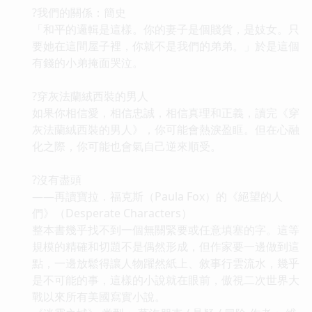
?我們的關係：簡史
「和平的邏輯是這樣。你的妻子是個賤貨，是妓女。只
要她在這間屋子裡，你就不是我們的弟弟。」於是這個
有錢的小弟掩面哭泣。
?穿灰法蘭絨西裝的男人
如果你相信愛，相信忠誠，相信真理和正義，讀完《穿
灰法蘭絨西裝的男人》，你可能會熱淚盈眶。但在心融
化之際，你可能也會氣自己逆來順受。
?沒有盡頭
——再讀寶拉．福克斯（Paula Fox）的《絕望的人
們》（Desperate Characters）
整本書幾乎找不到一個無關緊要或任意填塞的字。這等
規模的精確和切題不是偶然形成，但作家要一邊做到這
點，一邊放鬆得讓人物躍然紙上、敘事行雲流水，幾乎
是不可能的事，這樣的小說就在眼前，傲視二次世界大
戰以來所有美國寫實小說。