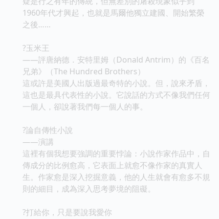
疑是行之有年的傳統，但無差別的屠殺現象似乎到
1960年代才興起，也就是馬爾他獨立建國、開始繁榮
之後……
?玉米王
——評唐納德．安特里姆（Donald Antrim）的《百名
兄弟》（The Hundred Brothers）
這或許是美國人出版過最奇特的小說。但，說來矛盾，
這也是最具代表性的小說。它說話的方式不像我們任何
一個人，卻說著我們每一個人的事。
?論自傳性小說
——演講
這裡有個我想要強調的重要悖論：小說作家作品中，自
傳成分的比例愈高，它表面上就愈不像作家的真實人
生。作家愈是深入挖掘意義，他的人生就會有愈多不規
則的細目，成為深入思考夢境的阻礙。
?打給你，只是要說我愛你