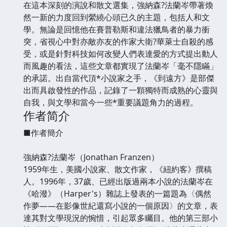
在這本深刻的演說和散文選集，強納森?法蘭岑帶著煥
然一新的力度回到縈繞心頭已久的主題，包括人和文
學。無論是回憶他在賽普勒斯和違法獵鳥者的暴力衝
突，省視心中對亦敵亦友的作家大衛?華萊士自殺的感
受，或是針對科技如何改變人們表達愛的方式提出動人
而風趣的看法，這些文章都實現了法蘭岑「毫不隱瞞」
的承諾。出自當代頂*小說家之手，《到遠方》是部傑
出而具啟發性的作品，記錄了一顆獨特而成熟的心靈與
自我，與文學和當今一些*重要議題角力的過程。
作者简介
■作者簡介
強納森?法蘭岑（Jonathan Franzen）
1959年生，美國小說家、散文作家，《紐約客》撰稿
人。1996年，37歲、已經出版過兩本小說的法蘭岑在
《哈潑》（Harper's）雜誌上發表的一篇題為〈偶然
作夢——在影像世紀還寫小說的一個原因〉的文章，表
達其對文學現況的惋惜，引起眾多矚目。他的第三部小