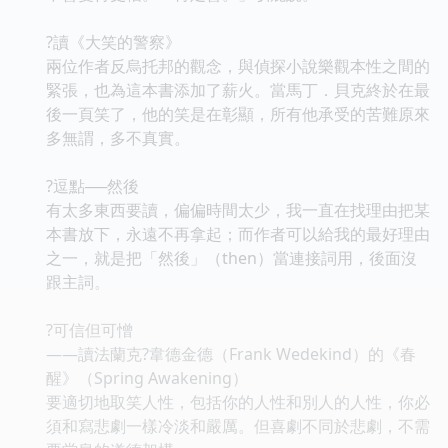
?讀《大笑的警察》
兩位作者反烏托邦的觀念，與偵探小說樂觀本性之間的
緊張，也為這本書添加了薪火。當馬丁．貝克終於在最
後一頁笑了，他的笑是在彰顯，所有他承受的苦難原來
多無謂，多不真實。
?逗點──然後
有太多東西要讀，偏偏時間太少，我一直在找理由把某
本書放下，永遠不再拿起；而作者可以給我的最好理由
之一，就是把「然後」（then）當連接詞用，後面沒
跟主詞。
?可信但可憎
——讀法蘭克?韋德金德（Frank Wedekind）的《春
醒》（Spring Awakening）
要適切地取笑人性，包括你的人性和別人的人性，你必
須和寫悲劇一樣冷淡和嚴厲。但喜劇不同於悲劇，不需