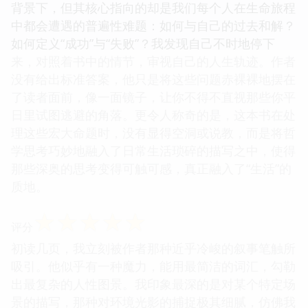
背景下，但其核心指向的却是我们每个人在生命旅程
中都会遭遇的普遍性难题：如何与自己的过去和解？
如何定义“成功”与“失败”？我发现自己不时地停下
来，对照着书中的情节，审视自己的人生轨迹。作者
没有给出标准答案，他只是将这些问题赤裸裸地摆在
了读者面前，像一面镜子，让你不得不直视那些你平
日里试图逃避的角落。更令人称奇的是，这本书在处
理这些宏大命题时，没有显得空洞或说教，而是将哲
学思考巧妙地融入了日常生活琐碎的描写之中，使得
那些深奥的思考变得可触可感，真正融入了“生活”的
质地。
☆
☆
☆
☆
☆
评分
初读几页，我立刻被作者那种近乎冷峻的叙事笔触所
吸引。他似乎有一种魔力，能用最简洁的词汇，勾勒
出最复杂的人性图景。我印象最深的是对某个特定场
景的描写，那种对环境光影的捕捉极其细腻，仿佛我