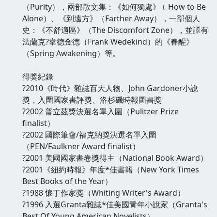
（Purity），兩部散文集：《如何獨處》﹝How to Be
Alone）、《到遠方》（Farther Away），一部個人
史：《不舒適區》（The Discomfort Zone），並譯有
法蘭克?韋德金德（Frank Wedekind）的《春醒》
（Spring Awakening）等。
得獎紀錄
?2010《時代》雜誌百大人物、John Gardoner小說
獎，入圍國家書評獎、洛杉磯時報圖書獎
?2002 普立茲獎決選名單入圍（Pulitzer Prize
finalist）
?2002 國際筆會/福克納獎決選名單入圍
（PEN/Faulkner Award finalist）
?2001 美國國家書卷獎得主（National Book Award）
?2001《紐約時報》年度*佳書籍（New York Times
Best Books of the Year）
?1988 懷丁作家獎（Whiting Writer's Award）
?1996 入選Granta雜誌*佳美國青年小說家（Granta's
Best Of Young American Novelists）