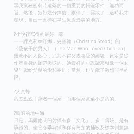
尋我瘋狂衝刺時遺落的一個重要的帳篷零件，無功而
返。然後，短短幾分鐘後，雨停了，雲散了，這時我才
發現，自己一直待在畢生見過最美的地方。
?小說裡寫得的最好一家
——評克莉絲汀娜．史黛德（Christina Stead）的
《愛孩子的男人》（The Man Who Loved Children）
露薏不討人歡心，尤其不得父親喜愛的經驗，肯定是從
作者自身的痛楚汲取的。她最好的小說讀來就像一個女
兒呈獻給父親的愛和團結；當然，也呈獻了激烈競爭的
恨。
?大黃蜂
我差點親手燒燬一個家，而那個家甚至不是我的。
?醜陋的地中海
只是，馬爾他式的射獵有多「文化」、多「傳統」是有
爭議的。儘管春季狩獵和稀有鳥類的捕殺及標本剝製無