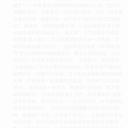
骑士”——装备着蒸汽驱动装甲的机械化士兵。艾尔莎
和螺栓发现，导师最后一次出现的地点，指向了城市最
古老的区域：被废弃的、位于地下深处的“前代文明遗
址”。据传说，齿轮堡的建立者，正是从那里发现了驱
动这座城市的原始动力。 第三部：记忆的齿轮与真相
的裂缝 深入遗址，艾尔莎发现那里并非一片死寂。导
师的实验设备仍在运行，他似乎在尝试将一种“有机信
号”导入到纯粹的机械系统中。更令人震惊的是，艾尔
莎找到了导师留下的全息记录。 记录显示，齿轮堡的
“主能源核心”并非人类智慧的结晶，而是从地下捕获的
某种巨大、沉睡的生命体。这个生命体被机械的枷锁所
束缚，它的脉搏，就是城市的能源。导师的“以太共振
理论”，旨在找到一种方法，释放这个生命体，而不是
继续榨取它。 工业议会的真正目的，却是要彻底“驯服”
这个生命体，将其转化成一个完全可控的、永不衰竭的
战争机器的核心。 当艾尔莎试图破解导师的最终代码
时，她遭到了伏击。伏击者不是别人，正是她曾经最信
任的同事，如今已成为工业议会首席技术官的卡西乌