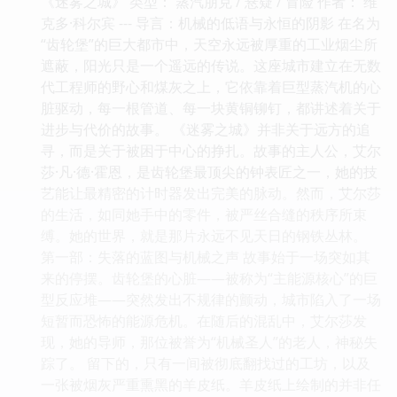
《迷雾之城》 类型： 蒸汽朋克 / 悬疑 / 冒险 作者： 维
克多·科尔宾 --- 导言：机械的低语与永恒的阴影 在名为
“齿轮堡”的巨大都市中，天空永远被厚重的工业烟尘所
遮蔽，阳光只是一个遥远的传说。这座城市建立在无数
代工程师的野心和煤灰之上，它依靠着巨型蒸汽机的心
脏驱动，每一根管道、每一块黄铜铆钉，都讲述着关于
进步与代价的故事。 《迷雾之城》并非关于远方的追
寻，而是关于被困于中心的挣扎。故事的主人公，艾尔
莎·凡·德·霍恩，是齿轮堡最顶尖的钟表匠之一，她的技
艺能让最精密的计时器发出完美的脉动。然而，艾尔莎
的生活，如同她手中的零件，被严丝合缝的秩序所束
缚。她的世界，就是那片永远不见天日的钢铁丛林。
第一部：失落的蓝图与机械之声 故事始于一场突如其
来的停摆。齿轮堡的心脏——被称为“主能源核心”的巨
型反应堆——突然发出不规律的颤动，城市陷入了一场
短暂而恐怖的能源危机。在随后的混乱中，艾尔莎发
现，她的导师，那位被誉为“机械圣人”的老人，神秘失
踪了。 留下的，只有一间被彻底翻找过的工坊，以及
一张被烟灰严重熏黑的羊皮纸。羊皮纸上绘制的并非任