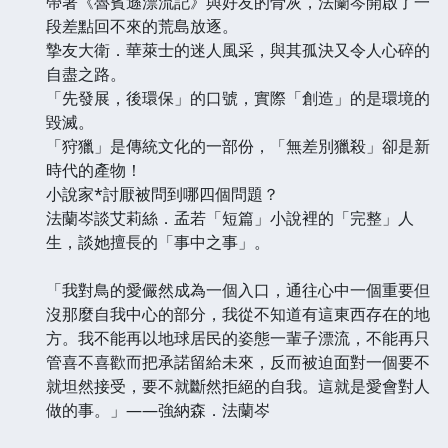
帶著《魯賓遜漂流記》與好友的骨灰，法蘭岑開啟了一
段差點回不來的荒島放逐。
摯友大衛．華萊士的迷人風采，與其孤決又令人心碎的
自盡之路。
「先發展，後環保」的口號，實際「創造」的是環境的
毀滅。
「狩獵」是傳統文化的一部份，「無差別獵殺」卻是新
時代的產物！
小說家*討厭被問到哪四個問題？
法蘭岑談艾莉絲．孟若「短篇」小說裡的「完整」人
生，談她擅長的「事中之事」。
「我對鳥的愛儼然成為一個入口，通往心中一個重要但
沒那麼自我中心的部分，我從不知道有這東西存在的地
方。我不能再以地球居民的姿態一輩子漂流，不能再只
管喜不喜歡而把承諾留給未來，反而被迫面對一個要不
就坦然接受，要不就斷然拒絕的自我。這就是愛會對人
做的事。」——強納森．法蘭岑