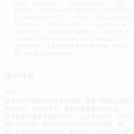
机械的、冰冷的街道上。 艾尔莎站在控制台上，看着
那束光芒。她没有走向远方，而是选择了改变脚下的世
界。齿轮堡的时代结束了，一个新的、充满不确定性与
希望的时代，在迷雾中缓慢开启。 --- 《迷雾之城》 是
一部关于责任、控制与技术伦理的史诗。它探讨了当进
步的代价是压榨一切生命力时，我们该如何重新定义
“文明”的意义。这座城市没有通往外界的道路，但它内
部，却发现了最深沉的自由。
用户评价
☆
☆
☆
☆
☆
评分
这本书的节奏感控制得非常精妙，像是一部精心编排
的交响乐。在某些章节，叙事线索像急促的鼓点，一
连串的事件像洪水般倾泻而下，让人手心冒汗，恨不
得一口气读完，去探寻那下一个转折点在哪里。然
而，作者总能在高潮之后，戛然而止，转而进入一段