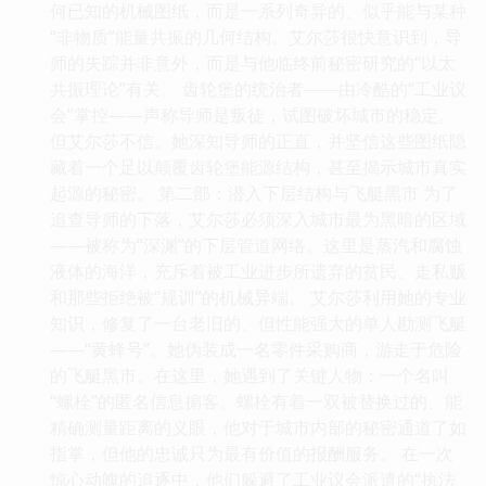
何已知的机械图纸，而是一系列奇异的、似乎能与某种
“非物质”能量共振的几何结构。艾尔莎很快意识到，导
师的失踪并非意外，而是与他临终前秘密研究的“以太
共振理论”有关。 齿轮堡的统治者——由冷酷的“工业议
会”掌控——声称导师是叛徒，试图破坏城市的稳定。
但艾尔莎不信。她深知导师的正直，并坚信这些图纸隐
藏着一个足以颠覆齿轮堡能源结构，甚至揭示城市真实
起源的秘密。 第二部：潜入下层结构与飞艇黑市 为了
追查导师的下落，艾尔莎必须深入城市最为黑暗的区域
——被称为“深渊”的下层管道网络。这里是蒸汽和腐蚀
液体的海洋，充斥着被工业进步所遗弃的贫民、走私贩
和那些拒绝被“规训”的机械异端。 艾尔莎利用她的专业
知识，修复了一台老旧的、但性能强大的单人勘测飞艇
——“黄蜂号”。她伪装成一名零件采购商，游走于危险
的飞艇黑市。在这里，她遇到了关键人物：一个名叫
“螺栓”的匿名信息掮客。螺栓有着一双被替换过的、能
精确测量距离的义眼，他对于城市内部的秘密通道了如
指掌，但他的忠诚只为最有价值的报酬服务。 在一次
惊心动魄的追逐中，他们躲避了工业议会派遣的“执法