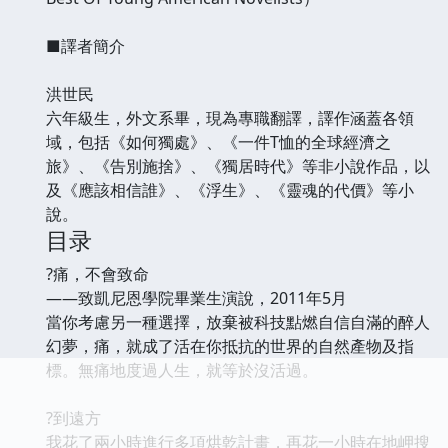
■譯者簡介
洪世民
六年級生，外文系畢，現為專職翻譯，譯作涵蓋各領
域，包括《如何獨處》、《一件T恤的全球經濟之
旅》、《告別施捨》、《獨居時代》等非小說作品，以
及《應該相信誰》、《浮生》、《靈魂的代價》等小
說。
目录
?痛，不會致命
——致凱尼恩學院畢業生演說，2011年5月
當你考慮另一種選擇，放棄被科技點燃自信自滿的醉人
幻夢，痛，就成了活在你抵抗的世界的自然產物及指
標。無痛地度過人生，就等於沒活過。
?到遠方
我花了兩小時進行多項烘乾計畫，再花一小時在地岬搜