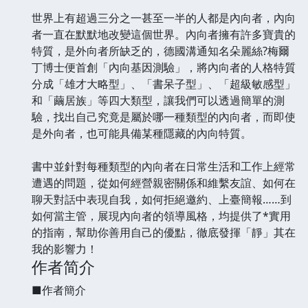
世界上有超過三分之一甚至一半的人都是內向者，內向
者一直在默默地改變這個世界。內向者擁有許多寶貴的
特質，是外向者所缺乏的，德國溝通知名朵麗絲?梅爾
丁博士便首創「內向基因測驗」，將內向者的人格特質
分成「雄才大略型」、「書呆子型」、「超級敏感型」
和「繭居族」等四大類型，讓我們可以透過簡單的測
驗，找出自己究竟是屬於哪一種類型的內向者，而即使
是外向者，也可能具備某種隱藏的內向特質。
書中並針對每種類型的內向者在日常生活和工作上經常
遭遇的問題，從如何經營親密關係和維繫友誼、如何在
聊天對話中表現自我，如何拒絕邀約、上臺簡報……到
如何當主管，展現內向者的領導風格，均提供了*實用
的指南，幫助你善用自己的優點，徹底發揮「靜」其在
我的影響力！
作者简介
■作者簡介