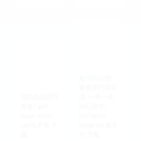
如何寫心經:
書畫家的寫字
我們為何膜拜
課, 一筆一畫,
青春? pdf
靜心寫字。
epub mobi
pdf epub
txt 电子书 下
mobi txt 电子
载
书 下载