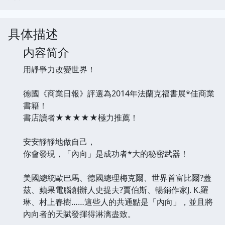
具体描述
内容简介
用靜爭力改變世界！
德國《商業日報》評選為2014年法蘭克福書展*佳商業
書籍！
書店讀者★★★★★極力推薦！
安安靜靜地做自己，
你會發現，「內向」是成功者*大的秘密武器！
美國總統歐巴馬、德國總理梅克爾、世界首富比爾?蓋
茲、蘋果電腦創辦人史提夫?賈伯斯、暢銷作家J. K.羅
琳、村上春樹……這些人的共通點是「內向」，並且將
內向者的天賦發揮得淋漓盡致。