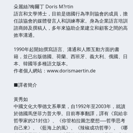
朵麗絲?梅爾丁 Doris M?rtin
語言和文學博士，目前是德國行為準則協會的成員，擔
任該協會的媒體發言人和訓練專家。身為企業語言培訓
諮商師及撰稿人，多年來協助企業建立和顧客之間的高
效率溝通。
1990年起開始撰寫語言、溝通和人際互動方面的書
籍，並已出版德國、荷蘭、西班牙、義大利、俄國、日
本、韓國等多種語文版本。
作者個人網站：www.dorismaertin.de
■譯者簡介
黃秀如
中國文化大學德文系畢業，自1992年至2003年，就讀
於德國馬堡菲力普大學。目前專事翻譯，譯有《寫給非
哲學家的21封信》、《你管柏拉圖怎麼想──哲學思考
自己來》、《藍海上的風》、《辣椒成功哲學》、《哪