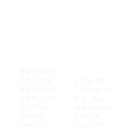
跟莎士比亞學
創作: 連好萊
好故事! 先抓
塢金牌編劇都
住人物內心戲:
搶著學的20個
劇本、改編、
說故事密技
續集以及翻拍
pdf epub
pdf epub
mobi txt 电子
mobi txt 电子