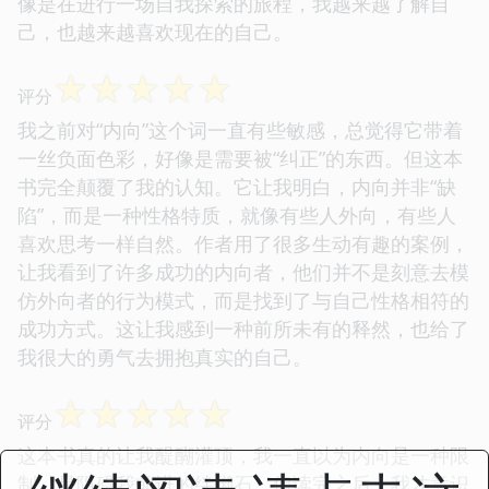
像是在进行一场自我探索的旅程，我越来越了解自
己，也越来越喜欢现在的自己。
☆
☆
☆
☆
☆
评分
我之前对“内向”这个词一直有些敏感，总觉得它带着
一丝负面色彩，好像是需要被“纠正”的东西。但这本
书完全颠覆了我的认知。它让我明白，内向并非“缺
陷”，而是一种性格特质，就像有些人外向，有些人
喜欢思考一样自然。作者用了很多生动有趣的案例，
让我看到了许多成功的内向者，他们并不是刻意去模
仿外向者的行为模式，而是找到了与自己性格相符的
成功方式。这让我感到一种前所未有的释然，也给了
我很大的勇气去拥抱真实的自己。
☆
☆
☆
☆
☆
评分
这本书真的让我醍醐灌顶，我一直以为内向是一种限
制，是阻碍我前进的绊脚石，但读完之后，我才意识