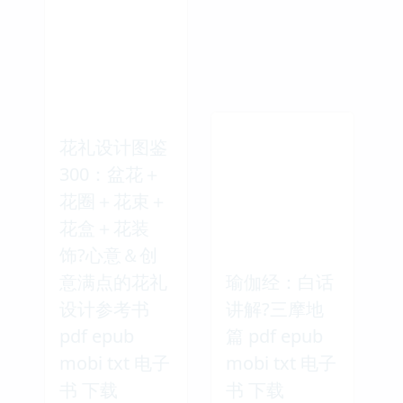
花礼设计图鉴
300：盆花＋
花圈＋花束＋
花盒＋花装
饰?心意＆创
意满点的花礼
瑜伽经：白话
设计参考书
讲解?三摩地
pdf epub
篇 pdf epub
mobi txt 电子
mobi txt 电子
书 下载
书 下载