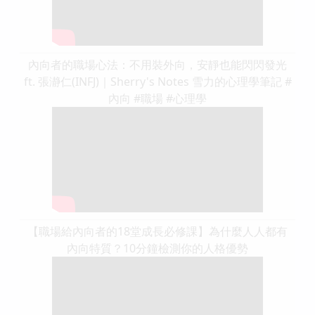
內向者的職場心法：不用裝外向，安靜也能閃閃發光
ft. 張瀞仁(INFJ)｜Sherry's Notes 雪力的心理學筆記 #
內向 #職場 #心理學
【職場給內向者的18堂成長必修課】為什麼人人都有
內向特質？10分鐘檢測你的人格優勢