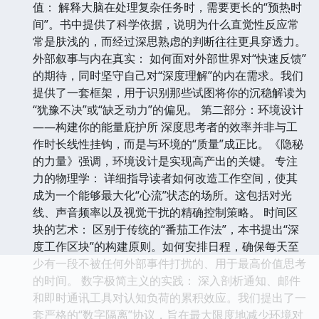
值： 解释大脑在处理复杂任务时，需要更长的“预热时
间”。书中提供了科学依据，说明为什么直觉性反应常
常是肤浅的，而经过深思熟虑的判断往往更具穿透力。
外部叙事与内在真实： 如何面对外部世界对“快速反馈”
的期待，同时坚守自己对“深度理解”的内在需求。我们
提供了一套框架，用于识别那些试图将你的沉稳解读为
“犹豫不决”或“缺乏动力”的偏见。 第二部分：环境设计
——构建你的能量庇护所 深度思考者的效率并非与工
作时长线性挂钩，而是与环境的“质量”成正比。《隐秘
的力量》强调，环境设计是实现高产出的关键。 专注
力的物理学： 详细指导读者如何改造工作空间，使其
成为一个能够最大化“心流”状态的场所。这包括对光
线、声音频率以及视觉干扰的精确控制策略。 时间区
块的艺术： 区别于传统的“番茄工作法”，本书提出“深
度工作区块”的构建原则。如何安排日程，确保每天至
少有一段不被任何外部事件打扰的、用于最高价值思考
的时间。 数字极简主义的实践： 深入剖析通知、邮件
和即时通讯工具对认知负荷的累积效应。我们提出了一
套严格的“数字隔离”协议，旨在最大限度地减少环境对