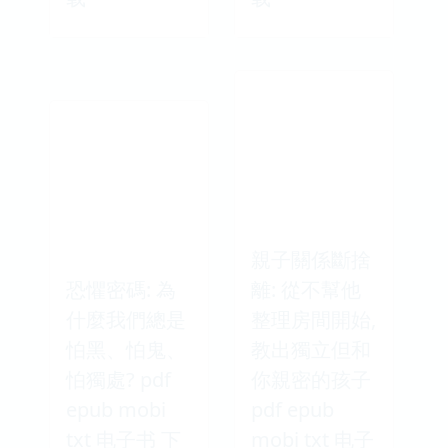
親子關係斷捨
恐懼密碼: 為
離: 從不幫他
什麼我們總是
整理房間開始,
怕黑、怕鬼、
教出獨立但和
怕獨處? pdf
你親密的孩子
epub mobi
pdf epub
txt 电子书 下
mobi txt 电子