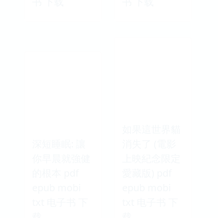
书 下载
书 下载
如果這世界貓
深短睡眠: 讓
消失了 (電影
你早晨就強健
上映紀念限定
的根本 pdf
愛藏版) pdf
epub mobi
epub mobi
txt 电子书 下
txt 电子书 下
载
载