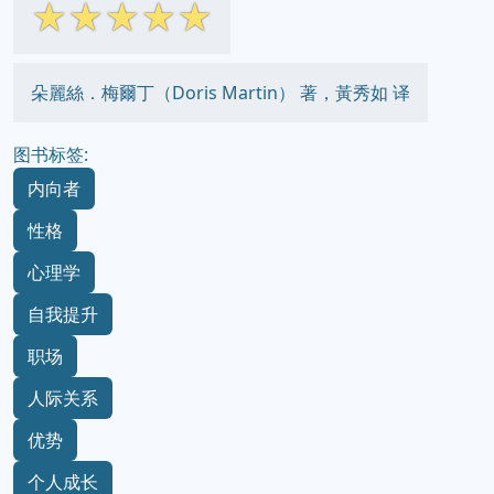
☆
☆
☆
☆
☆
朵麗絲．梅爾丁（Doris Martin） 著，黃秀如 译
图书标签:
内向者
性格
心理学
自我提升
职场
人际关系
优势
个人成长