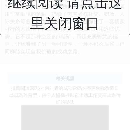
继续阅读 请点击这
到，原来内向者也有自己独特的优势和能量场。作者
用非常细腻的笔触，描绘了内向者在社交、职场、人
里关闭窗口
际关系等各个方面的潜在力量，并且提供了一套切实
可行的方法论，帮助我们更好地发掘和运用这些优
势。它不是那种空泛的“鸡汤”，而是充满智慧的指
导，让我看到了另一种可能性，一种不那么喧嚣，但
同样能实现自我价值的成功之路。
相关视频
推薦閱讀0875＜內向者的成功密碼＞不需勉強改造自
己成為外向型，內向人照樣可以在生活工作交友上過得
好的秘訣