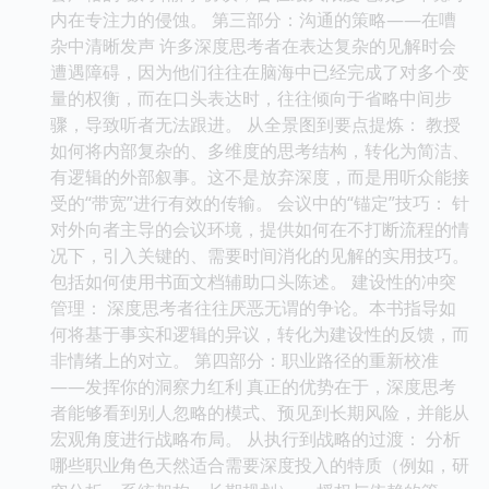
内在专注力的侵蚀。 第三部分：沟通的策略——在嘈
杂中清晰发声 许多深度思考者在表达复杂的见解时会
遭遇障碍，因为他们往往在脑海中已经完成了对多个变
量的权衡，而在口头表达时，往往倾向于省略中间步
骤，导致听者无法跟进。 从全景图到要点提炼： 教授
如何将内部复杂的、多维度的思考结构，转化为简洁、
有逻辑的外部叙事。这不是放弃深度，而是用听众能接
受的“带宽”进行有效的传输。 会议中的“锚定”技巧： 针
对外向者主导的会议环境，提供如何在不打断流程的情
况下，引入关键的、需要时间消化的见解的实用技巧。
包括如何使用书面文档辅助口头陈述。 建设性的冲突
管理： 深度思考者往往厌恶无谓的争论。本书指导如
何将基于事实和逻辑的异议，转化为建设性的反馈，而
非情绪上的对立。 第四部分：职业路径的重新校准
——发挥你的洞察力红利 真正的优势在于，深度思考
者能够看到别人忽略的模式、预见到长期风险，并能从
宏观角度进行战略布局。 从执行到战略的过渡： 分析
哪些职业角色天然适合需要深度投入的特质（例如，研