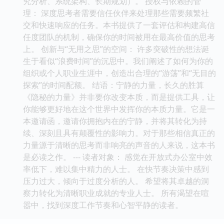
究分析、系统架构、长期规划）。 授权与依赖的管
理： 深度思考者需要信任伙伴来处理那些需要频繁社
交和快速响应的任务。本书提供了一套评估和构建高信
任度团队的机制，确保你的时间被用在最高价值的思考
上。 创新与“无用之思”的空间： 许多突破性的想法诞
生于看似“浪费时间”的沉思中。我们阐述了如何为你的
组织或个人职业生涯中，创造出合理的“游荡”和“无目的
探索”的时间配额。 结语：宁静的力量，长久的胜算
《隐秘的力量》并非要你改变本质，而是提供工具，让
你能够更好地在这个世界中发挥你的本质力量。它是一
本邀请函，邀请你拥抱内在的宁静，并将其转化为持
续、深刻且具有颠覆性的影响力。对于那些相信真正的
力量源于清晰的思考而非响亮的声音的人来说，这本书
是必读之作。 --- 读者对象： 感觉在开放式办公室中效
率低下，难以集中精力的人士。 在快节奏决策中感到
压力过大，倾向于过度分析的人。 希望将其卓越的洞
察力转化为清晰职业成就的专业人士。 所有渴望在喧
嚣中，找到深度工作节奏和心智平静的读者。