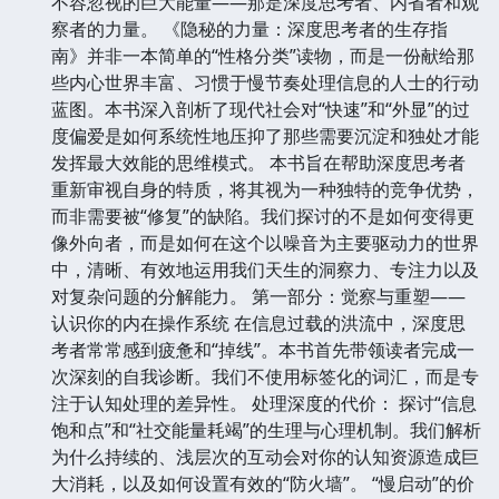
不容忽视的巨大能量——那是深度思考者、内省者和观
察者的力量。 《隐秘的力量：深度思考者的生存指
南》并非一本简单的“性格分类”读物，而是一份献给那
些内心世界丰富、习惯于慢节奏处理信息的人士的行动
蓝图。本书深入剖析了现代社会对“快速”和“外显”的过
度偏爱是如何系统性地压抑了那些需要沉淀和独处才能
发挥最大效能的思维模式。 本书旨在帮助深度思考者
重新审视自身的特质，将其视为一种独特的竞争优势，
而非需要被“修复”的缺陷。我们探讨的不是如何变得更
像外向者，而是如何在这个以噪音为主要驱动力的世界
中，清晰、有效地运用我们天生的洞察力、专注力以及
对复杂问题的分解能力。 第一部分：觉察与重塑——
认识你的内在操作系统 在信息过载的洪流中，深度思
考者常常感到疲惫和“掉线”。本书首先带领读者完成一
次深刻的自我诊断。我们不使用标签化的词汇，而是专
注于认知处理的差异性。 处理深度的代价： 探讨“信息
饱和点”和“社交能量耗竭”的生理与心理机制。我们解析
为什么持续的、浅层次的互动会对你的认知资源造成巨
大消耗，以及如何设置有效的“防火墙”。 “慢启动”的价